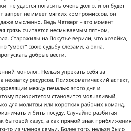
, не удастся погасить очень долго, и он будет
т запрет не имеет мягких компромиссов, он
 даже мысленно. Ведь Четверг – это момент
ая грязь считается несмываемым пятном,
ла. Старожилы на Покутье верили, что хозяйка,
о “умоет” свою судьбу слезами, а окна,
пропускать добрые вести.
енний монолог. Нельзя упрекать себя за
а нехватку ресурсов. Психосоматический аспект,
орреляции между печалью этого дня и
оэтому приоритетом становится молчаливый,
лько для молитвы или коротких рабочих команд.
изничать и бить посуду. Случайно разбитая
ак бытовой казус, а как прямой знак приближени
о-то из членов семьи. Более того, нельзя было