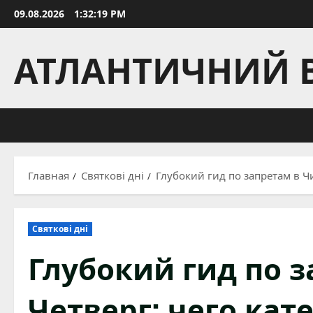
Перейти
09.08.2026
1:32:20 PM
к
содержимому
АТЛАНТИЧНИЙ 
Главная
Святкові дні
Глубокий гид по запретам в Ч
Святкові дні
Глубокий гид по 
Четверг: чего кат