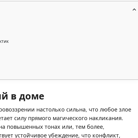
ктик
ий в доме
ровоззрении настолько сильна, что любое злое
етает силу прямого магического накликания.
на повышенных тонах или, тем более,
твует устойчивое убеждение, что конфликт,