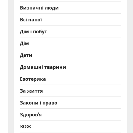
Визначні люди
Всі напої
Дім і побут
Дім
Дети
Домашні тварини
Езотерика
За життя
Закони і право
Здоров'я
ЗОЖ