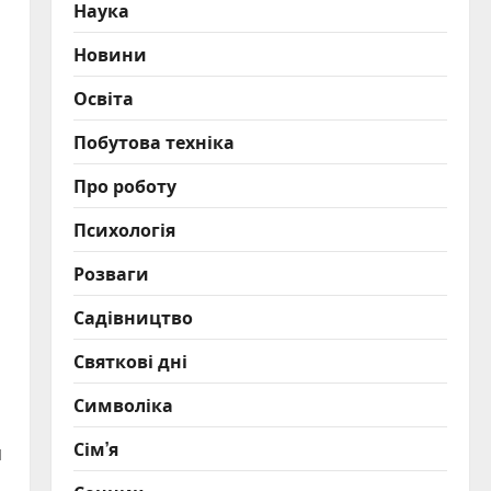
Наука
Новини
Освіта
Побутова техніка
Про роботу
Психологія
Розваги
Садівництво
Святкові дні
Символіка
Сім’я
я