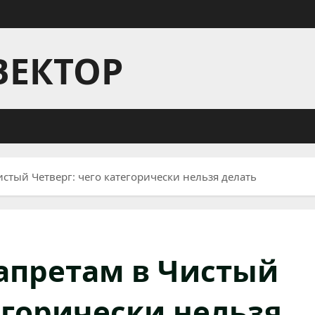
ВЕКТОР
истый Четверг: чего категорически нельзя делать
запретам в Чистый
егорически нельзя