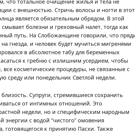
м, что тотальное очищение жилья и тела не
ции с внешностью. Стричь волосы и ногти в этот
солнца является обязательным обрядом. В этой
 смывает болезни и греховный налет, тогда как
ный путь. На Слобожанщине говорили, что пряд
 на гнезда, и человек будет мучиться мигренями
ировался в абсолютное табу для беременных
асаться к гребню с излишним усердием, чтобы
о, все косметические процедуры, не связанные с
ю среду или понедельник Светлой недели.
 близость. Супруги, стремившиеся сохранить
живаться от интимных отношений. Это
растной недели, но и специфическим народным
й энергии с водой “чистого” омовения
а, готовящегося к принятию Пасхи. Также