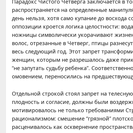
Парадокс Чистого Четверга заключается в то
распространяется на определенные манипуля
день нельзя, хотя само купание до восхода 
оппозиции кроется логика целостности: вода
ножницы символически укорачивают жизнен
волос, отрезанные в Четверг, птицы разнесут
весь следующий год. Этот запрет трансформ
женщин, которым не разрешалось даже прик
“не запутать судьбу ребенка”. Соответственн
омовением, переносились на предшествующу
Отдельной строкой стоял запрет на телесную
плодность и согласие, должны были воздер
мотивировалось не только требованиями Ст
рационализмом: смешение “грязной” плотско
расценивалось как осквернение пространств