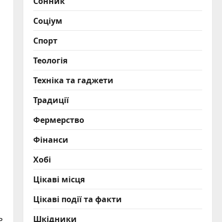
Сонник
Соціум
Спорт
Теологія
Техніка та гаджети
Традиції
Фермерство
Фінанси
Хобі
Цікаві місця
Цікаві події та факти
ь
Шкідники