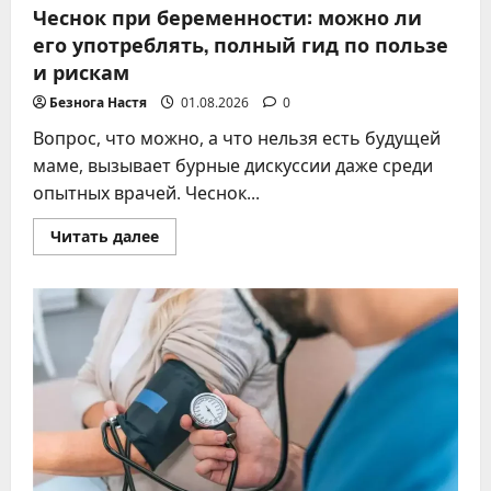
Чеснок при беременности: можно ли
его употреблять, полный гид по пользе
и рискам
Безнога Настя
01.08.2026
0
Вопрос, что можно, а что нельзя есть будущей
маме, вызывает бурные дискуссии даже среди
опытных врачей. Чеснок...
Прочитать
Читать далее
больше
о
Чеснок
при
беременности:
можно
ли
его
употреблять,
полный
гид
по
пользе
и
рискам