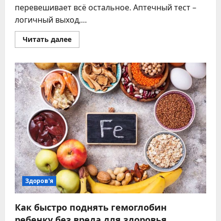
перевешивает всё остальное. Аптечный тест –
логичный выход,...
Прочитать
Читать далее
больше
о
Солевой
тест
на
беременность
почему
это
мошенничество
Здоров'я
Как быстро поднять гемоглобин
ребенку без вреда для здоровья