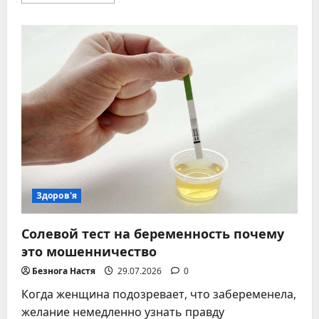
больше
о
Как
быстро
снять
головную
боль
без
лекарств
в
домашних
условиях
–
проверенные
способы
Здоров'я
Солевой тест на беременность почему
это мошенничество
Безнога Настя
29.07.2026
0
Когда женщина подозревает, что забеременела,
желание немедленно узнать правду