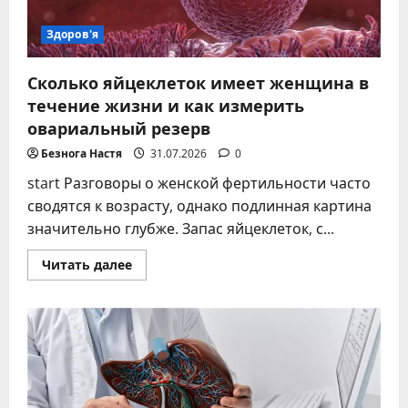
Здоров'я
Сколько яйцеклеток имеет женщина в
течение жизни и как измерить
овариальный резерв
Безнога Настя
31.07.2026
0
start Разговоры о женской фертильности часто
сводятся к возрасту, однако подлинная картина
значительно глубже. Запас яйцеклеток, с...
Прочитать
Читать далее
больше
о
Сколько
яйцеклеток
имеет
женщина
в
течение
жизни
и
как