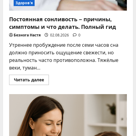
Здоров'я
Постоянная сонливость – причины,
симптомы и что делать. Полный гид
Безнога Настя
02.08.2026
0
Утреннее пробуждение после семи часов сна
должно приносить ощущение свежести, но
реальность часто противоположна. Тяжёлые
веки, туман...
Прочитать
Читать далее
больше
о
Постоянная
сонливость
–
причины,
симптомы
и
что
делать.
Полный
гид