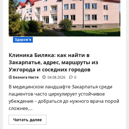
альтернативам
–
Блог
Здоров'я
Клиника Биляка: как найти в
Закарпатье, адрес, маршруты из
Ужгорода и соседних городов
Безнога Настя
04.08.2026
0
В медицинском ландшафте Закарпатья среди
пациентов часто циркулирует устойчивое
убеждение – добраться до нужного врача порой
сложнее,...
Прочитать
Читать далее
больше
о