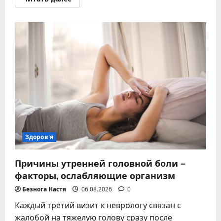
больше
о
Лечащий
врач
на
украинском:
правильные
варианты
вместо
кальки
Здоров'я
Причины утренней головной боли –
факторы, ослабляющие организм
Безнога Настя
06.08.2026
0
Каждый третий визит к неврологу связан с
жалобой на тяжелую голову сразу после