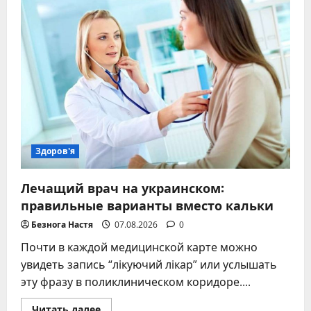
забеременеть
–
ключевые
причины,
тормозящие
зачатие
Здоров'я
Лечащий врач на украинском:
правильные варианты вместо кальки
Безнога Настя
07.08.2026
0
Почти в каждой медицинской карте можно
увидеть запись “лікуючий лікар” или услышать
эту фразу в поликлиническом коридоре....
Прочитать
Читать далее