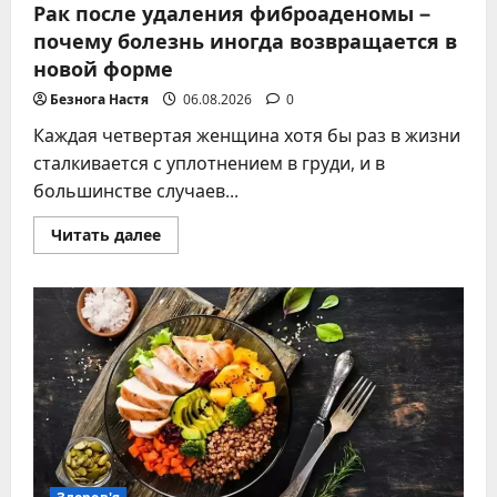
Рак после удаления фиброаденомы –
почему болезнь иногда возвращается в
новой форме
Безнога Настя
06.08.2026
0
Каждая четвертая женщина хотя бы раз в жизни
сталкивается с уплотнением в груди, и в
большинстве случаев...
Прочитать
Читать далее
больше
о
Рак
после
удаления
фиброаденомы
–
почему
болезнь
иногда
возвращается
в
новой
форме