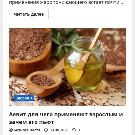
применения жаропонижающего встает почти...
Прочитать
Читать далее
больше
о
Можно
ли
парацетамол
с
антибиотиками
–
безопасное
сочетание,
интервалы,
таблица
Здоров'я
Аевит для чего применяют взрослым и
зачем его пьют
Безнога Настя
03.08.2026
0