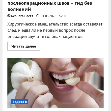
послеоперационных швов – гид без
волнений
Безнога Настя
01.08.2026
0
Хирургическое вмешательство всегда оставляет
след, и едва ли не первый вопрос после
операции звучит в головах пациентов:...
Прочитать
Читать далее
больше
о
Реальные
сроки
заживления
послеоперационных
швов
–
гид
без
волнений
Здоров'я