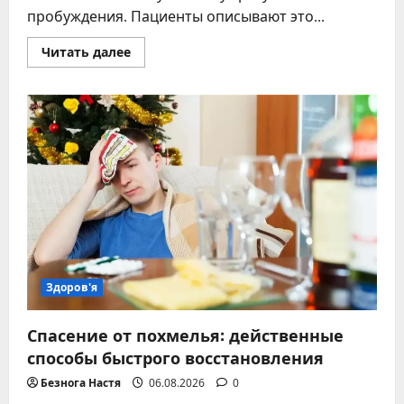
пробуждения. Пациенты описывают это...
Прочитать
Читать далее
больше
о
Причины
утренней
головной
боли
–
факторы,
ослабляющие
организм
Здоров'я
Спасение от похмелья: действенные
способы быстрого восстановления
Безнога Настя
06.08.2026
0