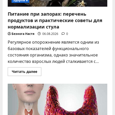
Здоров'я
Питание при запорах: перечень
продуктов и практические советы для
нормализации стула
Безнога Настя
06.08.2026
0
Регулярное опорожнение является одним из
базовых показателей функционального
состояния организма, однако значительное
количество взрослых людей сталкивается с...
Прочитать
Читать далее
больше
о
Питание
при
запорах:
перечень
продуктов
и
практические
советы
для
нормализации