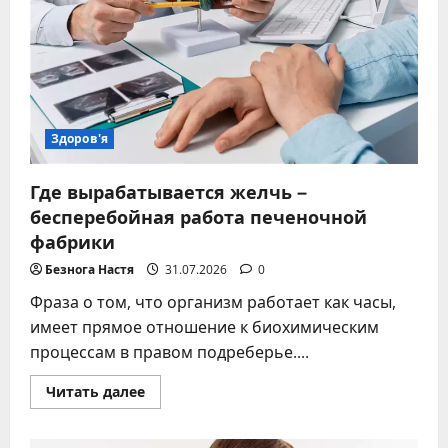
измерить
овариальный
резерв
Здоров'я
Где вырабатывается желчь –
бесперебойная работа печеночной
фабрики
Безнога Настя
31.07.2026
0
Фраза о том, что организм работает как часы,
имеет прямое отношение к биохимическим
процессам в правом подреберье....
Прочитать
Читать далее
больше
о
Где
вырабатывается