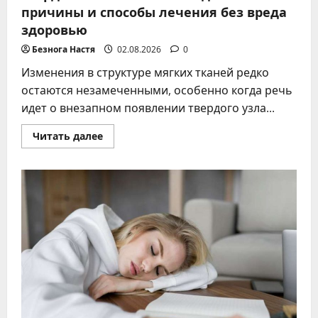
причины и способы лечения без вреда
здоровью
Безнога Настя
02.08.2026
0
Изменения в структуре мягких тканей редко
остаются незамеченными, особенно когда речь
идет о внезапном появлении твердого узла...
Прочитать
Читать далее
больше
о
Твердая
шишка
на
ноге
под
кожей
–
причины
и
способы
лечения
без
вреда
здоровью