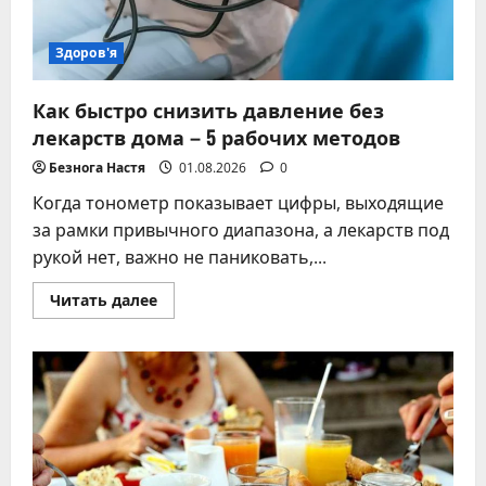
Здоров'я
Как быстро снизить давление без
лекарств дома – 5 рабочих методов
Безнога Настя
01.08.2026
0
Когда тонометр показывает цифры, выходящие
за рамки привычного диапазона, а лекарств под
рукой нет, важно не паниковать,...
Прочитать
Читать далее
больше
о
Как
быстро
снизить
давление
без
лекарств
дома
–
5
рабочих