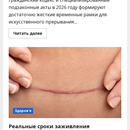
Гражданский кодекс и специализированные
подзаконные акты в 2026 году формируют
достаточно жесткие временные рамки для
искусственного прерывания...
Прочитать
Читать далее
больше
о
Прерывание
беременности
в
Украине
2026:
законные
сроки
и
основания
Здоров'я
Реальные сроки заживления