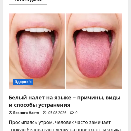
больше
о
Не
можете
уснуть
–
полное
руководство
по
причинам
бессонницы
и
способам
быстро
заснуть
Здоров'я
Белый налет на языке – причины, виды
и способы устранения
Безнога Настя
05.08.2026
0
Просыпаясь утром, человек часто замечает
тонкую беловатую пленку на поверхности языка.