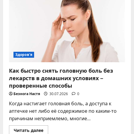
желчь
–
бесперебойная
работа
печеночной
фабрики
Здоров'я
Как быстро снять головную боль без
лекарств в домашних условиях –
проверенные способы
Безнога Настя
30.07.2026
0
Когда настигает головная боль, а доступа к
аптечке нет либо её содержимое по каким-то
причинам неприемлемо, многие...
Прочитать
Читать далее