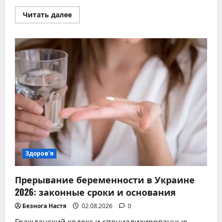
Прочитать
Читать далее
больше
о
Ингаляции
при
температуре
тела:
когда
это
безопасно,
а
когда
стоит
воздержаться
Здоров'я
Прерывание беременности в Украине
2026: законные сроки и основания
Безнога Настя
02.08.2026
0