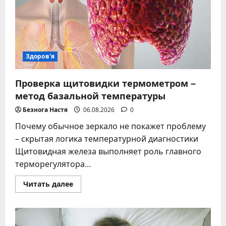
стула
Здоров'я
Проверка щитовидки термометром –
метод базальной температуры
Безнога Настя
06.08.2026
0
Почему обычное зеркало не покажет проблему
– скрытая логика температурной диагностики
Щитовидная железа выполняет роль главного
терморегулятора...
Прочитать
Читать далее
больше
о
Проверка
щитовидки
термометром
–