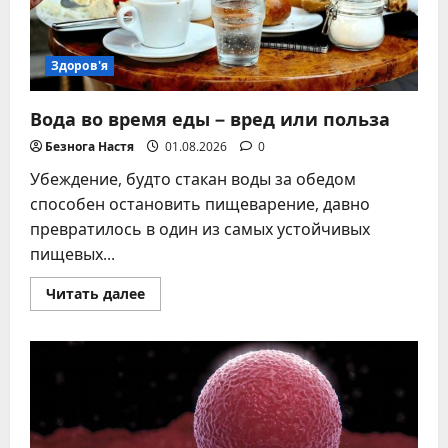
методов
Здоров'я
Вода во время еды – вред или польза
Безнога Настя
01.08.2026
0
Убеждение, будто стакан воды за обедом
способен остановить пищеварение, давно
превратилось в один из самых устойчивых
пищевых...
Прочитать
Читать далее
больше
о
Вода
во
время
еды
–
вред
или
польза