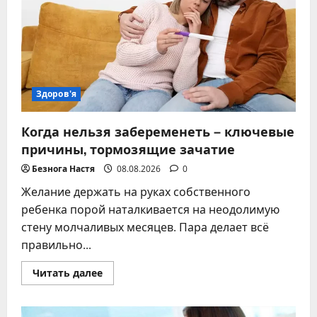
Здоров'я
Когда нельзя забеременеть – ключевые
причины, тормозящие зачатие
Безнога Настя
08.08.2026
0
Желание держать на руках собственного
ребенка порой наталкивается на неодолимую
стену молчаливых месяцев. Пара делает всё
правильно...
Прочитать
Читать далее
больше
о
Когда
нельзя