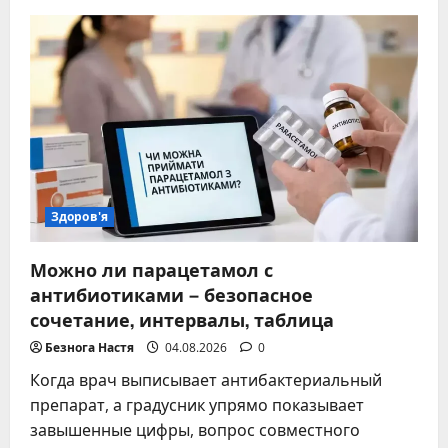
Клиника
Биляка:
как
найти
в
Закарпатье,
адрес,
маршруты
из
Ужгорода
и
соседних
городов
Здоров'я
Можно ли парацетамол с
антибиотиками – безопасное
сочетание, интервалы, таблица
Безнога Настя
04.08.2026
0
Когда врач выписывает антибактериальный
препарат, а градусник упрямо показывает
завышенные цифры, вопрос совместного