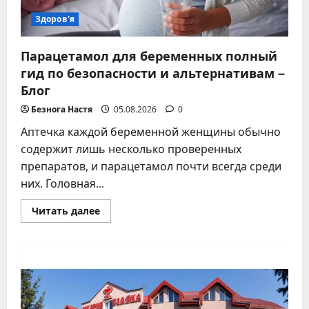
Здоров'я
Парацетамол для беременных полный
гид по безопасности и альтернативам –
Блог
Безнога Настя
05.08.2026
0
Аптечка каждой беременной женщины обычно
содержит лишь несколько проверенных
препаратов, и парацетамол почти всегда среди
них. Головная...
Прочитать
Читать далее
больше
о
Парацетамол
для
беременных
полный
гид
по
безопасности
и