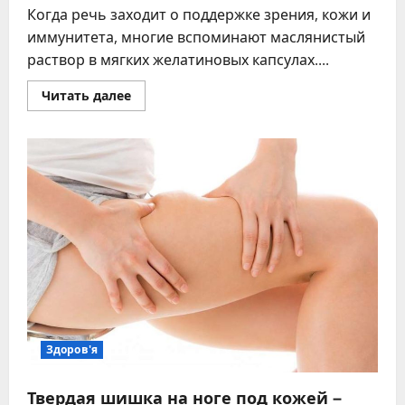
Когда речь заходит о поддержке зрения, кожи и
иммунитета, многие вспоминают маслянистый
раствор в мягких желатиновых капсулах....
Прочитать
Читать далее
больше
о
Аевит
для
чего
применяют
взрослым
и
зачем
его
пьют
Здоров'я
Твердая шишка на ноге под кожей –