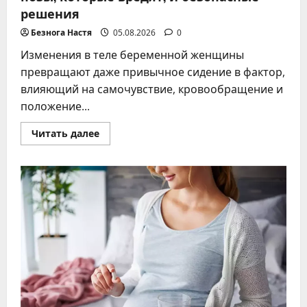
решения
Безнога Настя
05.08.2026
0
Изменения в теле беременной женщины
превращают даже привычное сидение в фактор,
влияющий на самочувствие, кровообращение и
положение...
Прочитать
Читать далее
больше
о
Опасное
сидение
при
беременности:
позы,
которые
вредят,
и
безопасные
решения