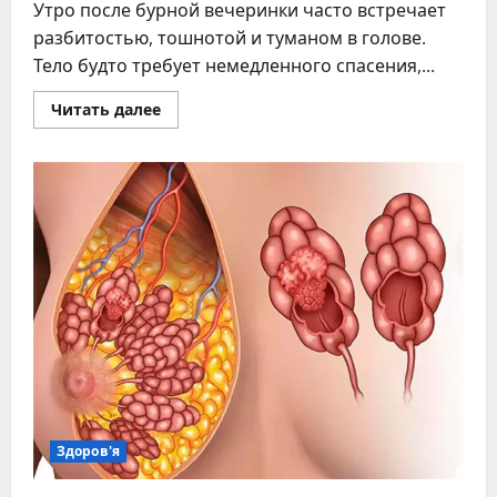
Утро после бурной вечеринки часто встречает
разбитостью, тошнотой и туманом в голове.
Тело будто требует немедленного спасения,...
Прочитать
Читать далее
больше
о
Спасение
от
похмелья:
действенные
способы
быстрого
восстановления
Здоров'я