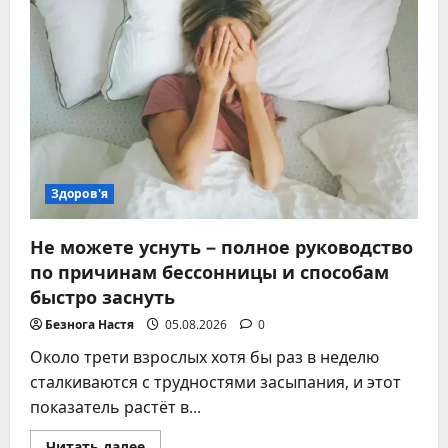
метод
базальной
температуры
Здоров'я
Не можете уснуть – полное руководство
по причинам бессонницы и способам
быстро заснуть
Безнога Настя
05.08.2026
0
Около трети взрослых хотя бы раз в неделю
сталкиваются с трудностями засыпания, и этот
показатель растёт в...
Прочитать
Читать далее