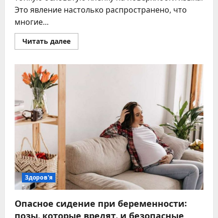
Это явление настолько распространено, что
многие...
Прочитать
Читать далее
больше
о
Белый
налет
на
языке
–
причины,
виды
и
способы
устранения
Здоров'я
Опасное сидение при беременности:
позы, которые вредят, и безопасные