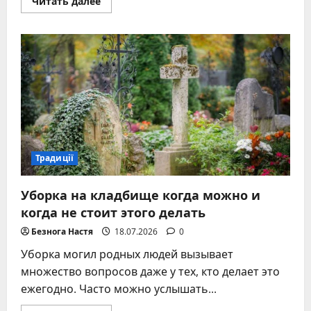
Прочитать
Читать далее
больше
о
Прощальный
поцелуй
с
покойным
–
правда
традиций
и
медицинские
предостережения
Традиції
Уборка на кладбище когда можно и
когда не стоит этого делать
Безнога Настя
18.07.2026
0
Уборка могил родных людей вызывает
множество вопросов даже у тех, кто делает это
ежегодно. Часто можно услышать...