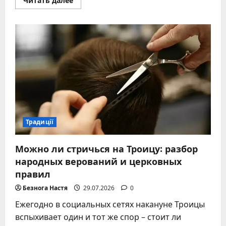
Читать далее
больше
о
Пасха
без
нарушений:
настоящие
запреты,
старинные
приметы
и
скрытый
смысл
Традиції
Можно ли стричься на Троицу: разбор
народных верований и церковных
правил
Безнога Настя
29.07.2026
0
Ежегодно в социальных сетях накануне Троицы
вспыхивает один и тот же спор – стоит ли