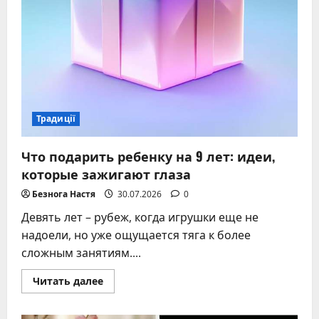
Традиції
Что подарить ребенку на 9 лет: идеи,
которые зажигают глаза
Безнога Настя
30.07.2026
0
Девять лет – рубеж, когда игрушки еще не
надоели, но уже ощущается тяга к более
сложным занятиям....
Прочитать
Читать далее
больше
о
Что