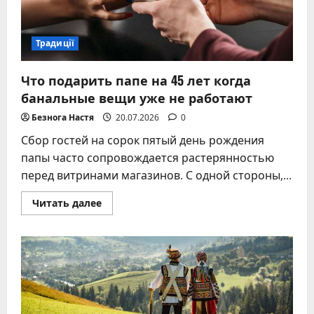
Традиції
Что подарить папе на 45 лет когда
банальные вещи уже не работают
Безнога Настя
20.07.2026
0
Сбор гостей на сорок пятый день рождения
папы часто сопровождается растерянностью
перед витринами магазинов. С одной стороны,...
Прочитать
Читать далее
больше
о
Что
подарить
папе
на
45
лет
когда
банальные
вещи