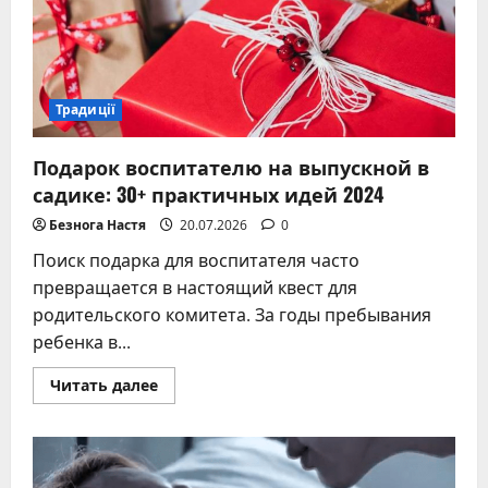
Традиції
Подарок воспитателю на выпускной в
садике: 30+ практичных идей 2024
Безнога Настя
20.07.2026
0
Поиск подарка для воспитателя часто
превращается в настоящий квест для
родительского комитета. За годы пребывания
ребенка в...
Прочитать
Читать далее
больше
о
Подарок
воспитателю
на
выпускной