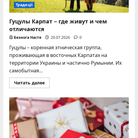
уже
Традиції
не
работают
Гуцулы Карпат – где живут и чем
отличаются
Безнога Настя
20.07.2026
0
Гуцулы – коренная этническая группа,
проживающая в восточных Карпатах на
территории Украины и частично Румынии. Их
самобытная...
Прочитать
Читать далее
больше
о
Гуцулы
Карпат
–
где
живут
и
чем
отличаются