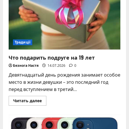
украинские
традиции,
обычаи
и
советы
Традиції
Что подарить подруге на 19 лет
Безнога Настя
14.07.2026
0
Девятнадцатый день рождения занимает особое
место в жизни девушки – это последний год
перед вступлением в третий...
Прочитать
Читать далее
больше
о
Что
подарить
подруге
на
19