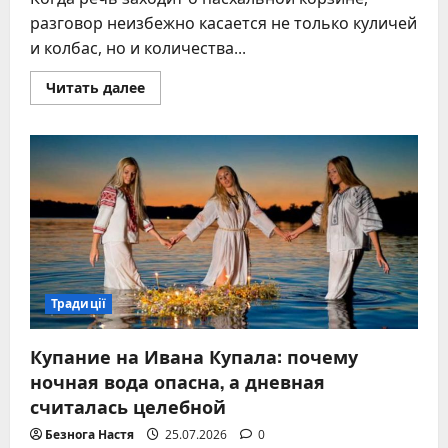
разговор неизбежно касается не только куличей
и колбас, но и количества...
Прочитать
Читать далее
больше
о
Сколько
крашенок
нужно
на
Пасху
согласно
украинским
обычаям
Традиції
Купание на Ивана Купала: почему
ночная вода опасна, а дневная
считалась целебной
Безнога Настя
25.07.2026
0