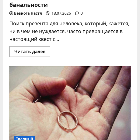
банальности
Безнога Настя
18.07.2026
0
Поиск презента для человека, который, кажется,
ни в чем не нуждается, часто превращается в
настоящий квест с...
Прочитать
Читать далее
больше
о
Подарок
для
того,
у
кого
все
есть:
как
создать
незабываемый
сюрприз
без
банальности
Традиції