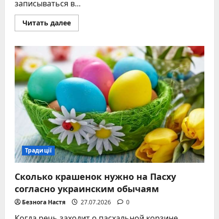
записываться в...
Прочитать
Читать далее
больше
о
Можно
ли
стричься
на
Троицу:
разбор
народных
верований
и
церковных
правил
Традиції
Сколько крашенок нужно на Пасху
согласно украинским обычаям
Безнога Настя
27.07.2026
0
Когда речь заходит о пасхальной корзине,