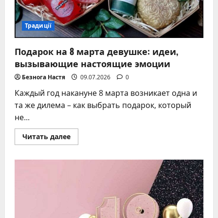
Традиції
Подарок на 8 марта девушке: идеи,
вызывающие настоящие эмоции
Безнога Настя
09.07.2026
0
Каждый год накануне 8 марта возникает одна и
та же дилема – как выбрать подарок, который
не...
Прочитать
Читать далее
больше
о
Подарок
на
8
марта
девушке:
идеи,
вызывающие
настоящие
эмоции