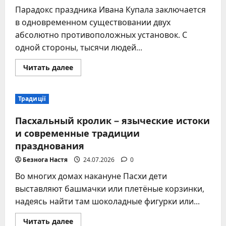
Парадокс праздника Ивана Купала заключается
в одновременном существовании двух
абсолютно противоположных установок. С
одной стороны, тысячи людей...
Прочитать
Читать далее
больше
о
Купание
на
Традиції
Ивана
Купала:
почему
Пасхальный кролик – языческие истоки
ночная
вода
и современные традиции
опасна,
празднования
а
дневная
считалась
Безнога Настя
24.07.2026
0
целебной
Во многих домах накануне Пасхи дети
выставляют башмачки или плетёные корзинки,
надеясь найти там шоколадные фигурки или...
Прочитать
Читать далее