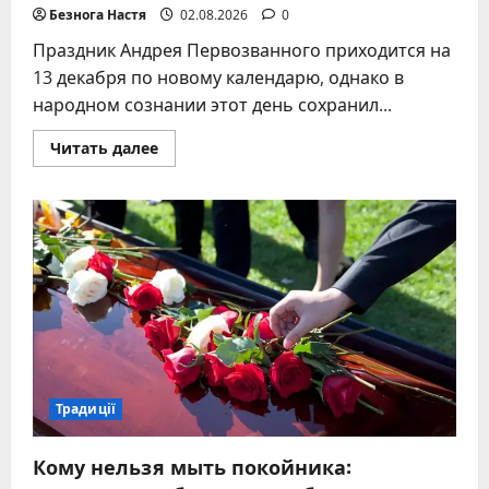
Безнога Настя
02.08.2026
0
Праздник Андрея Первозванного приходится на
13 декабря по новому календарю, однако в
народном сознании этот день сохранил...
Прочитать
Читать далее
больше
о
Что
делают
на
Андрея
традиции
гадания
калита
обряды
Традиції
Кому нельзя мыть покойника: