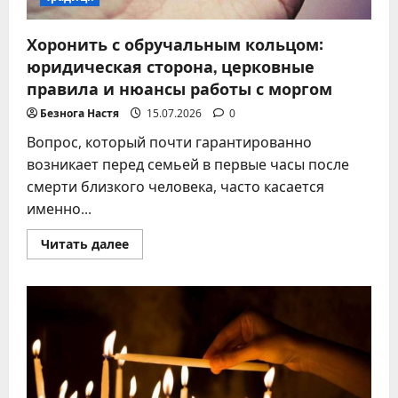
Хоронить с обручальным кольцом:
юридическая сторона, церковные
правила и нюансы работы с моргом
Безнога Настя
15.07.2026
0
Вопрос, который почти гарантированно
возникает перед семьей в первые часы после
смерти близкого человека, часто касается
именно...
Прочитать
Читать далее
больше
о
Хоронить
с
обручальным
кольцом:
юридическая
сторона,
церковные
правила
и
нюансы