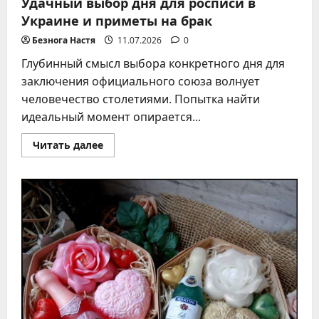
Удачный выбор дня для росписи в
Украине и приметы на брак
Безнога Настя
11.07.2026
0
Глубинный смысл выбора конкретного дня для
заключения официального союза волнует
человечество столетиями. Попытка найти
идеальный момент опирается...
Прочитать
Читать далее
больше
о
Удачный
выбор
дня
для
росписи
в
Украине
и
приметы
на
брак