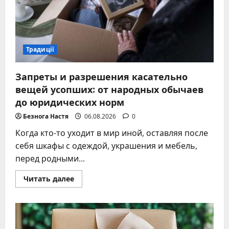
Традиції
Запреты и разрешения касательно
вещей усопших: от народных обычаев
до юридических норм
Безнога Настя
06.08.2026
0
Когда кто-то уходит в мир иной, оставляя после
себя шкафы с одеждой, украшения и мебель,
перед родными...
Прочитать
Читать далее
больше
о
Запреты
и
разрешения
касательно
вещей