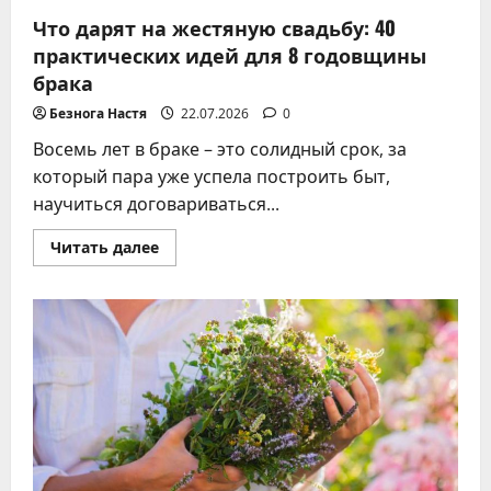
Что дарят на жестяную свадьбу: 40
практических идей для 8 годовщины
брака
Безнога Настя
22.07.2026
0
Восемь лет в браке – это солидный срок, за
который пара уже успела построить быт,
научиться договариваться...
Прочитать
Читать далее
больше
о
Что
дарят
на
жестяную
свадьбу:
40
практических
идей
для
8
годовщины
брака