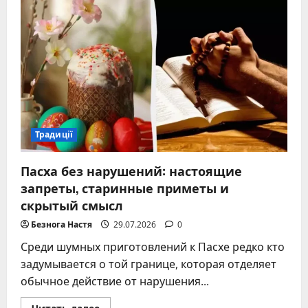
подарить
ребенку
на
9
лет:
идеи,
которые
зажигают
глаза
Традиції
Пасха без нарушений: настоящие
запреты, старинные приметы и
скрытый смысл
Безнога Настя
29.07.2026
0
Среди шумных приготовлений к Пасхе редко кто
задумывается о той границе, которая отделяет
обычное действие от нарушения...
Прочитать