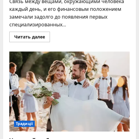
Связь между вещами, окружающими человека
каждый день, и его финансовым положением
замечали задолго до появления первых
специализированных...
Прочитать
Читать далее
больше
о
Вещи
для
привлечения
денег:
традиции,
фен-
шуй
и
приметы,
которые
работают
Традиції