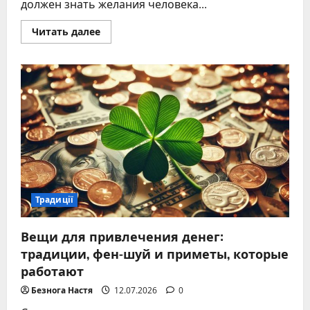
должен знать желания человека...
Прочитать
Читать далее
больше
о
Топовые
идеи
подарков
на
2026
год
–
подборка
полезных
вещей
и
эмоций
Традиції
Вещи для привлечения денег:
традиции, фен-шуй и приметы, которые
работают
Безнога Настя
12.07.2026
0