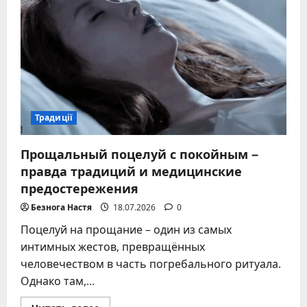
в
садике:
30+
практичных
идей
2024
Традиції
Прощальный поцелуй с покойным –
правда традиций и медицинские
предостережения
Безнога Настя
18.07.2026
0
Поцелуй на прощание – один из самых
интимных жестов, превращённых
человечеством в часть погребального ритуала.
Однако там,...