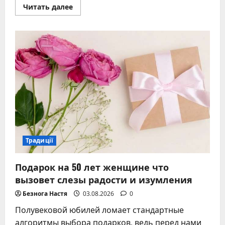
Прочитать
Читать далее
больше
о
Что
подарить
учительнице
на
день
рождения:
25+
идей
с
душой
и
вкусом
Традиції
Подарок на 50 лет женщине что
вызовет слезы радости и изумления
Безнога Настя
03.08.2026
0
Полувековой юбилей ломает стандартные
алгоритмы выбора подарков, ведь перед нами