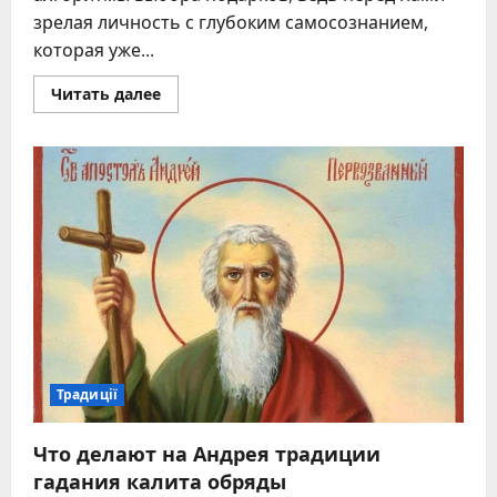
зрелая личность с глубоким самосознанием,
которая уже...
Прочитать
Читать далее
больше
о
Подарок
на
50
лет
женщине
что
вызовет
слезы
радости
и
изумления
Традиції
Что делают на Андрея традиции
гадания калита обряды