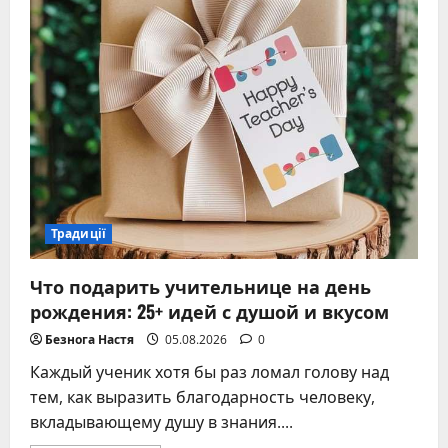
усопших:
от
народных
обычаев
до
юридических
норм
Традиції
Что подарить учительнице на день
рождения: 25+ идей с душой и вкусом
Безнога Настя
05.08.2026
0
Каждый ученик хотя бы раз ломал голову над
тем, как выразить благодарность человеку,
вкладывающему душу в знания....