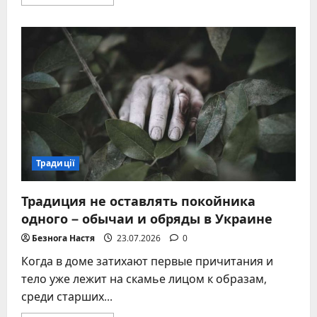
больше
о
Пасхальный
кролик
–
языческие
истоки
и
современные
традиции
празднования
Традиції
Традиция не оставлять покойника
одного – обычаи и обряды в Украине
Безнога Настя
23.07.2026
0
Когда в доме затихают первые причитания и
тело уже лежит на скамье лицом к образам,
среди старших...