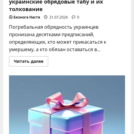
украинские обрядовые табу и их
толкование
Безнога Настя
31.07.2026
0
Погребальная обрядность украинцев
пронизана десятками предписаний,
определяющих, кто может прикасаться к
умершему, а кто обязан оставаться в...
Прочитать
Читать далее
больше
о
Кому
нельзя
мыть
покойника:
украинские
обрядовые
табу
и
их
толкование