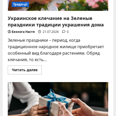
Традиції
Украинское клечание на Зеленые
праздники традиции украшения дома
Безнога Настя
21.07.2026
0
Зеленые праздники – период, когда
традиционное народное жилище приобретает
особенный вид благодаря растениям. Обряд
клечания, то есть...
Прочитать
Читать далее
больше
о
Украинское
клечание
на
Зеленые
праздники
традиции
украшения
дома