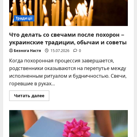
работы
с
моргом
Традиції
Что делать со свечами после похорон –
украинские традиции, обычаи и советы
Безнога Настя
15.07.2026
0
Когда похоронная процессия завершается,
родственники оказываются на перепутье между
исполненным ритуалом и будничностью. Свечи,
горевшие в руках...
Прочитать
Читать далее
больше
о
Что
делать
со
свечами
после
похорон
–