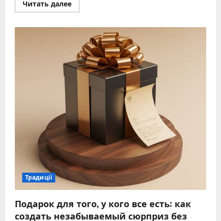
Прочитать
Читать далее
больше
о
Уборка
на
кладбище
когда
можно
и
когда
не
стоит
этого
делать
Традиції
Подарок для того, у кого все есть: как
создать незабываемый сюрприз без