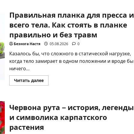
Правильная планка для пресса и
всего тела. Как стоять в планке
правильно и без травм
Безнога Настя
05.08.2026
0
Казалось бы, что сложного в статической нагрузке,
когда тело замирает в одном положении и вроде бы
ничего...
Прочитать
Читать далее
больше
о
Правильная
планка
для
Червона рута – история, легенды
пресса
и
всего
и символика карпатского
тела.
Как
растения
стоять
в