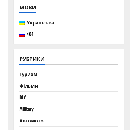
причинам
МОВИ
5
бессонницы и
способам быстро
Українська
заснуть
05.08.2026
0
404
РУБРИКИ
Туризм
Фільми
DIY
Military
Автомото