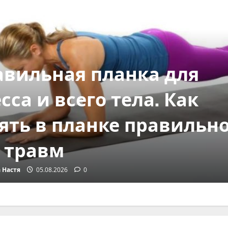
Квіти
Червона рута – исто
легенды и символи
карпатского растен
Безнога Настя
05.08.2026
0