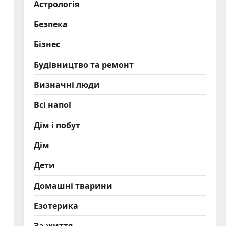
Астрологія
Безпека
Бізнес
Будівництво та ремонт
Визначні люди
Всі напої
Дім і побут
Дім
Дети
Домашні тварини
Езотерика
За життя