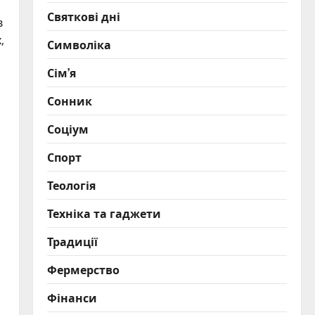
Святкові дні
в
,
Символіка
Сім’я
Сонник
Соціум
Спорт
Теологія
Техніка та гаджети
Традиції
Фермерство
Фінанси