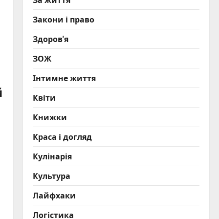
Закони і право
Здоров'я
ЗОЖ
Інтимне життя
й
Квіти
Книжки
Краса і догляд
Кулінарія
Культура
Лайфхаки
Логістика