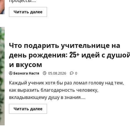
процессы....
Прочитать
Читать далее
больше
о
Когнитивные
способности
человека:
сущность,
классификация
Что подарить учительнице на
и
развитие
день рождения: 25+ идей с душо
и вкусом
Безнога Настя
05.08.2026
0
Каждый ученик хотя бы раз ломал голову над тем,
как выразить благодарность человеку,
вкладывающему душу в знания....
Прочитать
Читать далее
больше
о
Что
подарить
учительнице