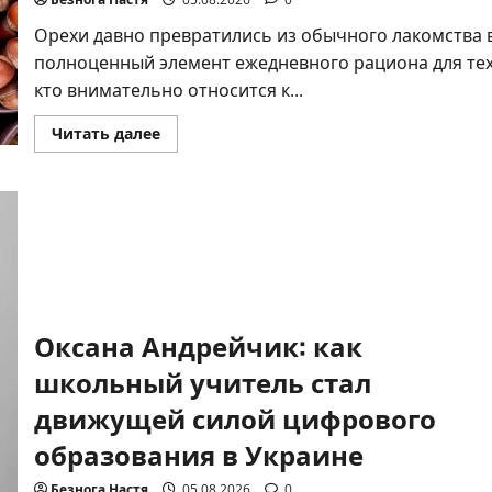
и
способам
Орехи давно превратились из обычного лакомства 
быстро
заснуть
полноценный элемент ежедневного рациона для тех
кто внимательно относится к...
Прочитать
Читать далее
больше
о
Когда
есть
орехи
лучше
всего:
точное
время
для
усвоения
Оксана Андрейчик: как
школьный учитель стал
движущей силой цифрового
образования в Украине
Безнога Настя
05.08.2026
0