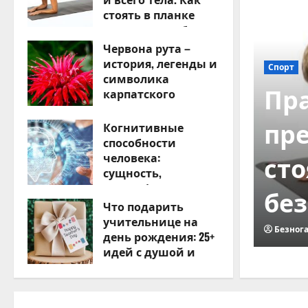
стоять в планке
правильно и без
травм
Червона рута –
история, легенды и
05.08.2026
0
символика
льная планка для
карпатского
растения
 и всего тела. Как
Когнитивные
05.08.2026
0
способности
ь в планке правильно и
человека:
сущность,
классификация и
равм
развитие
Что подарить
учительнице на
05.08.2026
0
05.08.2026
0
день рождения: 25+
идей с душой и
вкусом
05.08.2026
0