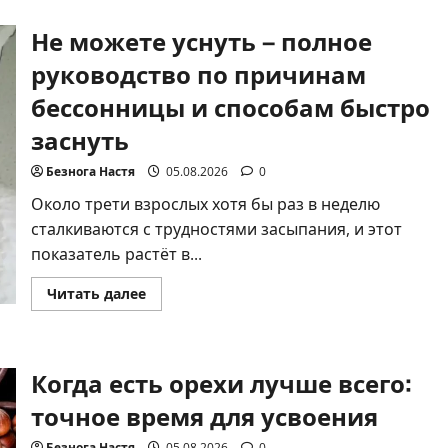
на
день
Не можете уснуть – полное
рождения:
25+
руководство по причинам
идей
с
душой
бессонницы и способам быстро
и
вкусом
заснуть
Безнога Настя
05.08.2026
0
Около трети взрослых хотя бы раз в неделю
сталкиваются с трудностями засыпания, и этот
показатель растёт в...
Прочитать
Читать далее
больше
о
Не
можете
уснуть
Когда есть орехи лучше всего:
–
полное
руководство
точное время для усвоения
по
причинам
бессонницы
Безнога Настя
05.08.2026
0