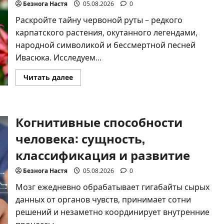
планке
Безнога Настя
05.08.2026
0
правильно
и
Раскройте тайну червоной руты – редкого
без
травм
карпатского растения, окутанного легендами,
народной символикой и бессмертной песней
Ивасюка. Исследуем...
Прочитать
Читать далее
больше
о
Червона
рута
–
Когнитивные способности
история,
легенды
и
человека: сущность,
символика
карпатского
классификация и развитие
растения
Безнога Настя
05.08.2026
0
Мозг ежедневно обрабатывает гигабайты сырых
данных от органов чувств, принимает сотни
решений и незаметно координирует внутренние