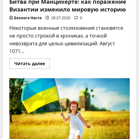
Битва при Манцикерте: как поражение
Византии изменило мировую историю
Безнога Настя
28.07.2026
0
Некоторые военные столкновения становятся
не просто строкой в хрониках, а точкой
невозврата для целых цивилизаций. Август
1071...
Прочитать
Читать далее
больше
о
Битва
при
Манцикерте:
как
поражение
Византии
изменило
мировую
историю