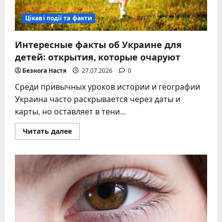
Цікаві події та факти
Интересные факты об Украине для
детей: открытия, которые очаруют
Безнога Настя
27.07.2026
0
Среди привычных уроков истории и географии
Украина часто раскрывается через даты и
карты, но оставляет в тени...
Прочитать
Читать далее
больше
о
Интересные
факты
об
Украине
для
детей:
открытия,
которые
очаруют