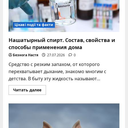
Цікаві події та факти
Нашатырный спирт. Состав, свойства и
способы применения дома
Безнога Настя
27.07.2026
0
Средство с резким запахом, от которого
перехватывает дыхание, знакомо многим с
детства. В быту эту жидкость называют...
Прочитать
Читать далее
больше
о
Нашатырный
спирт.
Состав,
свойства
и
способы
применения