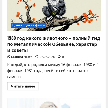
Цікаві події та факти
1980 год какого животного – полный гид
по Металлической Обезьяне, характер
и советы
Безнога Настя
02.08.2026
0
Каждый, кто родился между 16 февраля 1980 и 4
февраля 1981 года, несёт в себе отпечаток
самого...
Прочитать
Читать далее
больше
о
1980
год
какого
животного