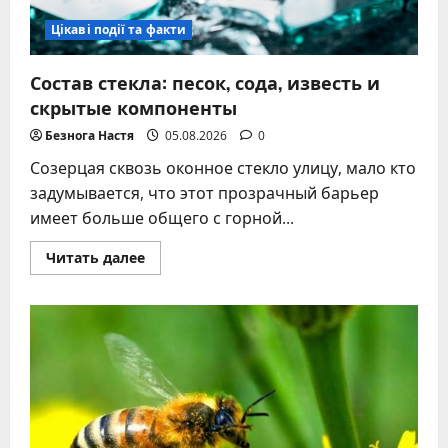
Цікаві події та факти
Состав стекла: песок, сода, известь и
скрытые компоненты
Безнога Настя
05.08.2026
0
Созерцая сквозь оконное стекло улицу, мало кто
задумывается, что этот прозрачный барьер
имеет больше общего с горной...
Прочитать
Читать далее
больше
о
Состав
стекла:
песок,
сода,
известь
и
скрытые
компоненты