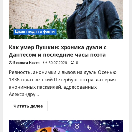
профессиональный
сленг
Цікаві події та факти
Как умер Пушкин: хроника дуэли с
Дантесом и последние часы поэта
Безнога Настя
30.07.2026
0
Ревность, анонимки и вызов на дуэль Осенью
1836 года светский Петербург потрясла серия
анонимных пасквилей, адресованных
Александру...
Прочитать
Читать далее
больше
о
Как
умер
Пушкин:
хроника