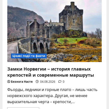
пчёлы
делают
мёд:
пошаговый
путь
от
нектара
до
зрелого
продукта
в
улье
Цікаві події та факти
Замки Норвегии – история главных
крепостей и современные маршруты
Безнога Настя
04.08.2026
0
Фьорды, ледники и горные плато – лишь часть
норвежского характера. Другая, не менее
выразительная черта – крепости,...