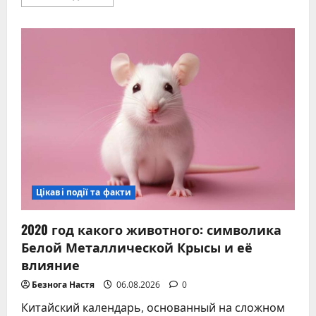
больше
о
Когда
вырабатывается
гормон
роста:
зависимость
от
сна,
еды
и
спорта.
Полный
разбор
естественной
стимуляции
соматотропина
Цікаві події та факти
2020 год какого животного: символика
Белой Металлической Крысы и её
влияние
Безнога Настя
06.08.2026
0
Китайский календарь, основанный на сложном