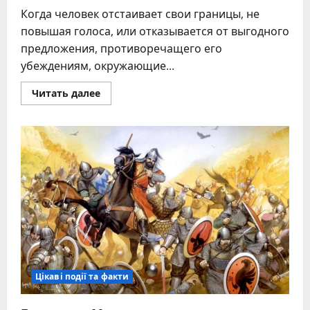
Когда человек отстаивает свои границы, не
повышая голоса, или отказывается от выгодного
предложения, противоречащего его
убеждениям, окружающие...
Прочитать
Читать далее
больше
о
Что
такое
истинное
достоинство
человека:
понимание
и
сохранение
Цікаві події та факти