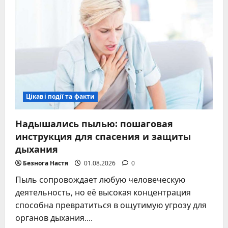
–
полный
гид
по
Металлической
Обезьяне,
характер
и
советы
Цікаві події та факти
Надышались пылью: пошаговая
инструкция для спасения и защиты
дыхания
Безнога Настя
01.08.2026
0
Пыль сопровождает любую человеческую
деятельность, но её высокая концентрация
способна превратиться в ощутимую угрозу для
органов дыхания....