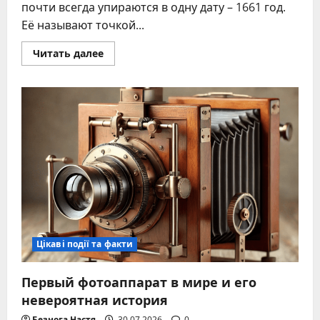
почти всегда упираются в одну дату – 1661 год.
Её называют точкой...
Прочитать
Читать далее
больше
о
Львовский
университет
1661
год
основания
–
исторические
факты
и
дискуссии
Цікаві події та факти
Первый фотоаппарат в мире и его
невероятная история
Безнога Настя
30.07.2026
0