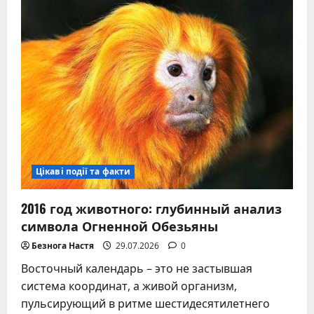
по
китайскому
гороскопу
Цікаві події та факти
2016 год животного: глубинный анализ
символа Огненной Обезьяны
Безнога Настя
29.07.2026
0
Восточный календарь – это не застывшая
система координат, а живой организм,
пульсирующий в ритме шестидесятилетнего