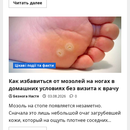
Прочитать
Читать далее
больше
о
Замки
Норвегии
–
история
главных
крепостей
и
современные
маршруты
Цікаві події та факти
Как избавиться от мозолей на ногах в
домашних условиях без визита к врачу
Безнога Настя
03.08.2026
0
Мозоль на стопе появляется незаметно.
Сначала это лишь небольшой очаг загрубевшей
кожи, который на ощупь плотнее соседних...