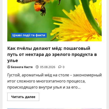
Цікаві події та факти
Как пчёлы делают мёд: пошаговый
путь от нектара до зрелого продукта в
улье
Безнога Настя
05.08.2026
0
Густой, ароматный мёд на столе – закономерный
итог сложного многоэтапного процесса,
происходящего внутри улья и за его...
Прочитать
Читать далее
больше
о
Как