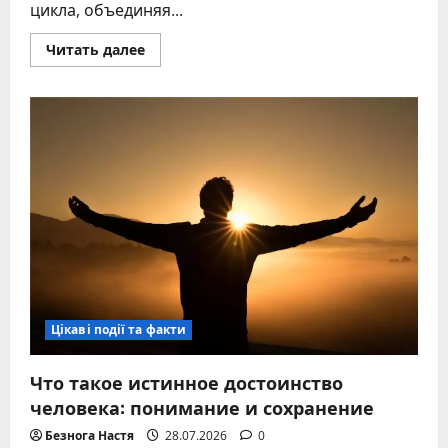
цикла, объединяя...
Прочитать
Читать далее
больше
о
2016
год
животного:
глубинный
анализ
символа
Огненной
Обезьяны
Цікаві події та факти
Что такое истинное достоинство
человека: понимание и сохранение
Безнога Настя
28.07.2026
0