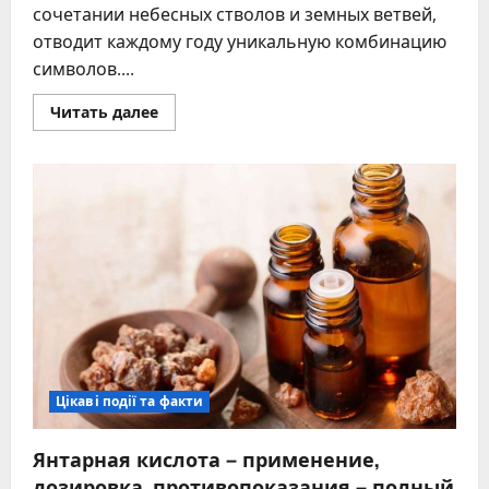
сочетании небесных стволов и земных ветвей,
отводит каждому году уникальную комбинацию
символов....
Прочитать
Читать далее
больше
о
2020
год
какого
животного:
символика
Белой
Металлической
Крысы
и
её
влияние
Цікаві події та факти
Янтарная кислота – применение,
дозировка, противопоказания – полный