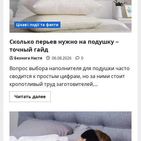
Цікаві події та факти
Сколько перьев нужно на подушку –
точный гайд
Безнога Настя
06.08.2026
0
Вопрос выбора наполнителя для подушки часто
сводится к простым цифрам, но за ними стоит
кропотливый труд заготовителей,...
Прочитать
Читать далее
больше
о
Сколько
перьев
нужно
на
подушку
–
точный
гайд