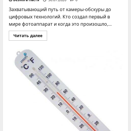
Захватывающий путь от камеры-обскуры до
цифровых технологий. Кто создал первый в
мире фотоаппарат и когда это произошло,...
Прочитать
Читать далее
больше
о
Первый
фотоаппарат
в
мире
и
его
невероятная
история