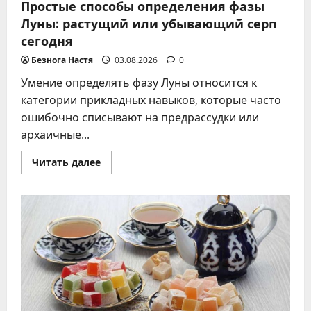
Простые способы определения фазы
Луны: растущий или убывающий серп
сегодня
Безнога Настя
03.08.2026
0
Умение определять фазу Луны относится к
категории прикладных навыков, которые часто
ошибочно списывают на предрассудки или
архаичные...
Прочитать
Читать далее
больше
о
Простые
способы
определения
фазы
Луны:
растущий
или
убывающий
серп
сегодня