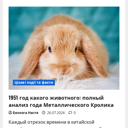
о
1983
год
какого
животного
и
его
влияние
на
судьбу
человека
Цікаві події та факти
1951 год какого животного: полный
анализ года Металлического Кролика
Безнога Настя
26.07.2026
0
Каждый отрезок времени в китайской