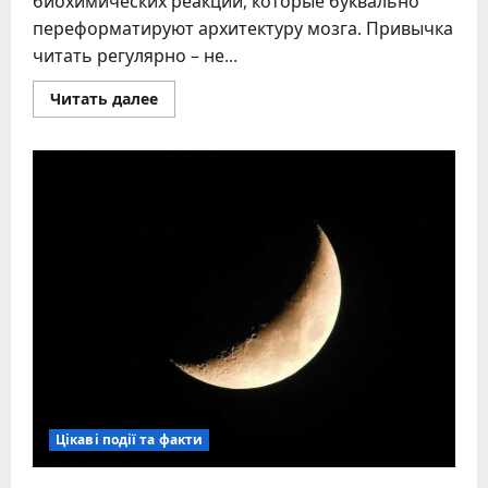
биохимических реакций, которые буквально
переформатируют архитектуру мозга. Привычка
читать регулярно – не...
Прочитать
Читать далее
больше
о
Польза
чтения
–
10
научно
подтверждённых
фактов
о
книгах
Цікаві події та факти