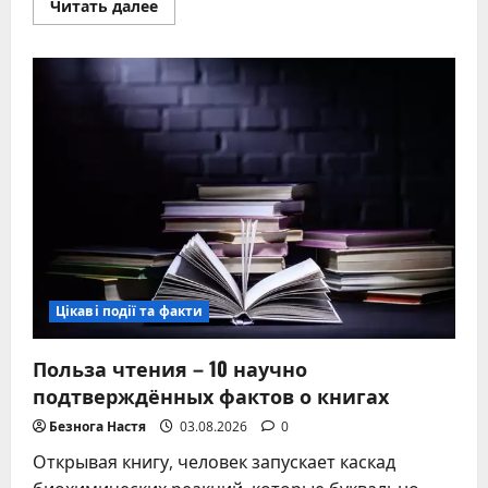
Прочитать
Читать далее
больше
о
Как
избавиться
от
мозолей
на
ногах
в
домашних
условиях
без
визита
к
врачу
Цікаві події та факти
Польза чтения – 10 научно
подтверждённых фактов о книгах
Безнога Настя
03.08.2026
0
Открывая книгу, человек запускает каскад