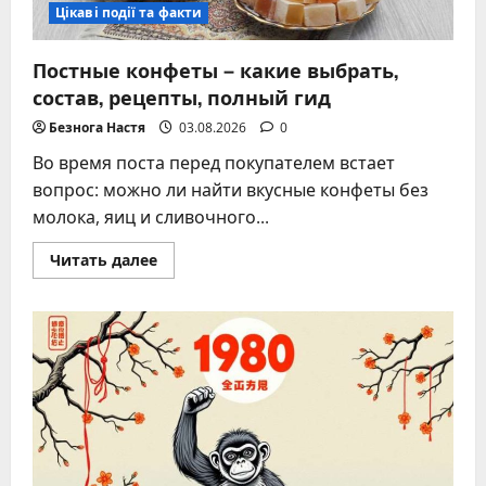
Цікаві події та факти
Постные конфеты – какие выбрать,
состав, рецепты, полный гид
Безнога Настя
03.08.2026
0
Во время поста перед покупателем встает
вопрос: можно ли найти вкусные конфеты без
молока, яиц и сливочного...
Прочитать
Читать далее
больше
о
Постные
конфеты
–
какие
выбрать,
состав,
рецепты,
полный
гид