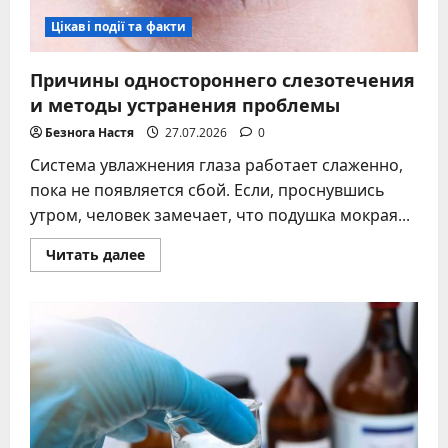
Цікаві події та факти
Причины одностороннего слезотечения
и методы устранения проблемы
Безнога Настя
27.07.2026
0
Система увлажнения глаза работает слаженно,
пока не появляется сбой. Если, проснувшись
утром, человек замечает, что подушка мокрая...
Прочитать
Читать далее
больше
о
Причины
одностороннего
слезотечения
и
методы
устранения
проблемы