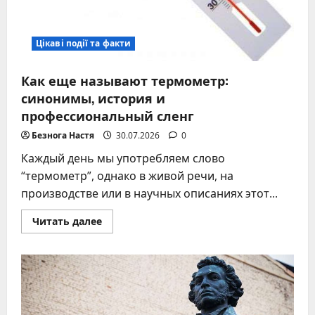
Цікаві події та факти
Как еще называют термометр:
синонимы, история и
профессиональный сленг
Безнога Настя
30.07.2026
0
Каждый день мы употребляем слово
“термометр”, однако в живой речи, на
производстве или в научных описаниях этот...
Прочитать
Читать далее
больше
о
Как
еще
называют
термометр:
синонимы,
история
и