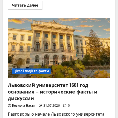
Прочитать
Читать далее
больше
о
Надышались
пылью:
пошаговая
инструкция
для
спасения
и
защиты
дыхания
Цікаві події та факти
Львовский университет 1661 год
основания – исторические факты и
дискуссии
Безнога Настя
31.07.2026
0
Разговоры о начале Львовского университета