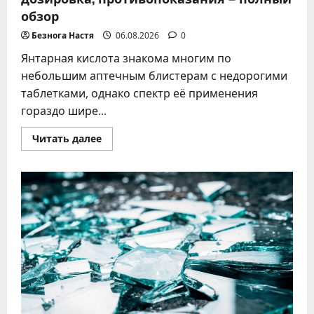
обзор
Безнога Настя
06.08.2026
0
Янтарная кислота знакома многим по
небольшим аптечным блистерам с недорогими
таблетками, однако спектр её применения
гораздо шире...
Прочитать
Читать далее
больше
о
Янтарная
кислота
–
применение,
дозировка,
противопоказания
–
полный
обзор