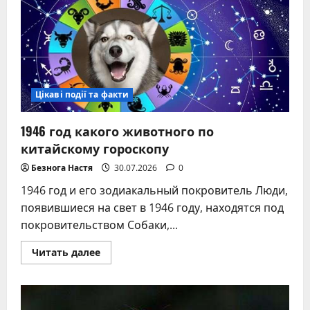
дуэли
с
Дантесом
и
последние
часы
поэта
Цікаві події та факти
1946 год какого животного по
китайскому гороскопу
Безнога Настя
30.07.2026
0
1946 год и его зодиакальный покровитель Люди,
появившиеся на свет в 1946 году, находятся под
покровительством Собаки,...
Прочитать
Читать далее
больше
о
1946
год
какого
животного