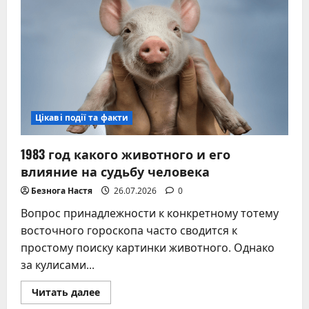
дома
Цікаві події та факти
1983 год какого животного и его
влияние на судьбу человека
Безнога Настя
26.07.2026
0
Вопрос принадлежности к конкретному тотему
восточного гороскопа часто сводится к
простому поиску картинки животного. Однако
за кулисами...
Прочитать
Читать далее
больше