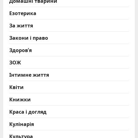
Домашні тварини
Езотерика
За життя
Закони і право
Здоров'я
ЗОЖ
Інтимне життя
Квіти
Книжки
Краса і догляд
Кулінарія
Культура