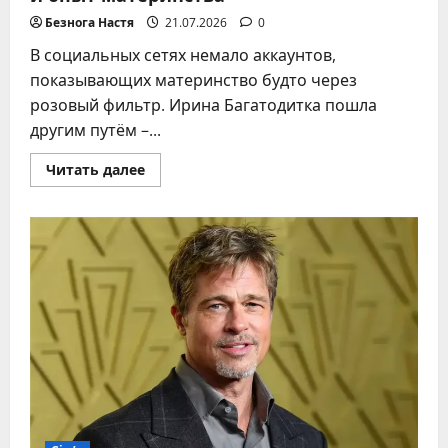
Безнога Настя
21.07.2026
0
В социальных сетях немало аккаунтов,
показывающих материнство будто через
розовый фильтр. Ирина Багатодитка пошла
другим путём –...
Прочитать
Читать далее
больше
о
Ирина
Багатодитка
–
биография,
юмор
и
опыт
материнства