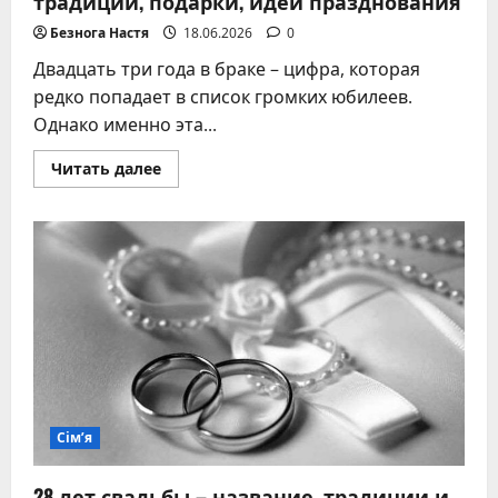
традиции, подарки, идеи празднования
Безнога Настя
18.06.2026
0
Двадцать три года в браке – цифра, которая
редко попадает в список громких юбилеев.
Однако именно эта...
Прочитать
Читать далее
больше
о
23
года
свадьбы:
берилловая
свадьба
–
традиции,
подарки,
идеи
празднования
Сім’я
28 лет свадьбы – название, традиции и