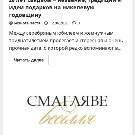
идеи подарков на никелевую
годовщину
Безнога Настя
12.06.2026
0
Между серебряным юбилеем и жемчужным
тридцатилетием пролегает интересная и очень
прочная дата, о которой редко вспоминают в...
Прочитать
Читать далее
больше
о
28
лет
свадьбы
–
название,
традиции
и
идеи
подарков
на
никелевую
годовщину