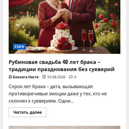
Сім’я
Рубиновая свадьба 40 лет брака –
традиции празднования без суеверий
Безнога Настя
03.08.2026
0
Сорок лет брака – дата, вызывающая
противоречивые эмоции даже у тех, кто не
склонен к суевериям. Одни...
Прочитать
Читать далее
больше
о
Рубиновая
свадьба