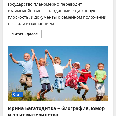
Государство планомерно переводит
взаимодействие с гражданами в цифровую
плоскость, и документы о семейном положении
не стали исключением....
Прочитать
Читать далее
больше
о
Свидетельство
о
браке
в
Дії:
как
добавить
и
использовать
цифровой
документ
в
2026
году
Сім’я
Ирина Багатодитка – биография, юмор
и опыт материнства