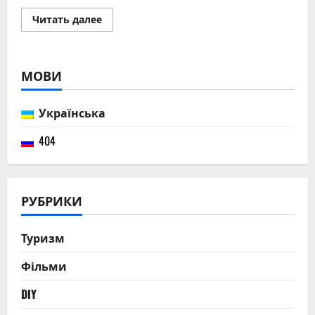
Прочитать
Читать далее
больше
о
32
года
свадьбы:
МОВИ
символика
кожаной
годовщины
и
Українська
советы
как
праздновать
404
РУБРИКИ
Туризм
Фільми
DIY