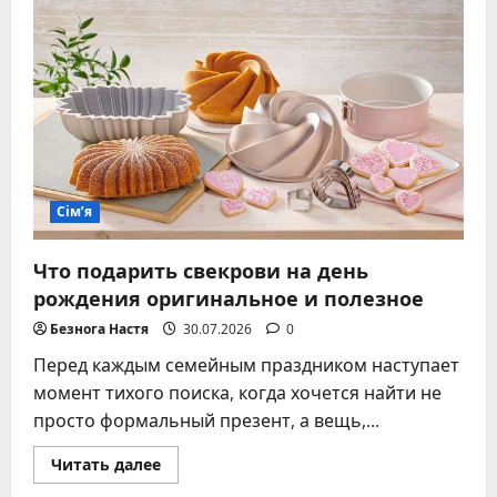
40
лет
брака
–
традиции
празднования
без
суеверий
Сім’я
Что подарить свекрови на день
рождения оригинальное и полезное
Безнога Настя
30.07.2026
0
Перед каждым семейным праздником наступает
момент тихого поиска, когда хочется найти не
просто формальный презент, а вещь,...
Прочитать
Читать далее
больше
о