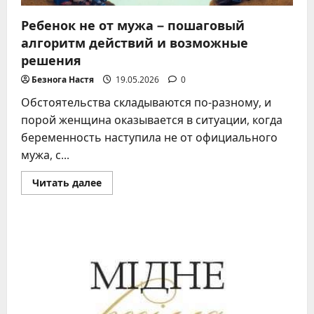
работают
Ребенок не от мужа – пошаговый
алгоритм действий и возможные
решения
Безнога Настя
19.05.2026
0
Обстоятельства складываются по-разному, и
порой женщина оказывается в ситуации, когда
беременность наступила не от официального
мужа, с...
Прочитать
Читать далее
больше
о
Ребенок
не
от
мужа
–
пошаговый
алгоритм
действий
и
возможные
решения