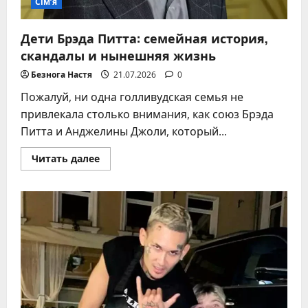
Сім’я
Дети Брэда Питта: семейная история,
скандалы и нынешняя жизнь
Безнога Настя
21.07.2026
0
Пожалуй, ни одна голливудская семья не
привлекала столько внимания, как союз Брэда
Питта и Анджелины Джоли, который...
Прочитать
Читать далее
больше
о
Дети
Брэда
Питта:
семейная
история,
скандалы
и
нынешняя
жизнь