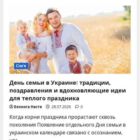
Что
подарить
свекрови
на
день
рождения
оригинальное
и
полезное
Сім’я
День семьи в Украине: традиции,
поздравления и вдохновляющие идеи
для теплого праздника
Безнога Настя
28.07.2026
0
Когда корни праздника прорастают сквозь
поколения Появление отдельного Дня семьи в
украинском календаре связано с осознанием,