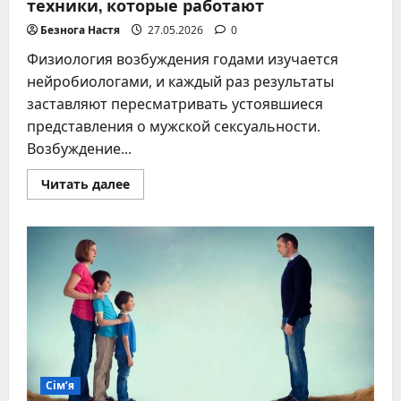
техники, которые работают
Безнога Настя
27.05.2026
0
Физиология возбуждения годами изучается
нейробиологами, и каждый раз результаты
заставляют пересматривать устоявшиеся
представления о мужской сексуальности.
Возбуждение...
Прочитать
Читать далее
больше
о
От
чего
сходят
с
ума
мужчины
в
постели
–
ключевые
факторы
страсти
и
техники,
Сім’я
которые