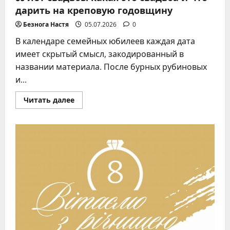
дарить на креповую годовщину
Безнога Настя
05.07.2026
0
В календаре семейных юбилеев каждая дата
имеет скрытый смысл, закодированный в
названии материала. После бурных рубиновых
и...
Прочитать
Читать далее
больше
о
39
лет
свадьбы
какая
это
свадьба
и
что
дарить
на
креповую
годовщину