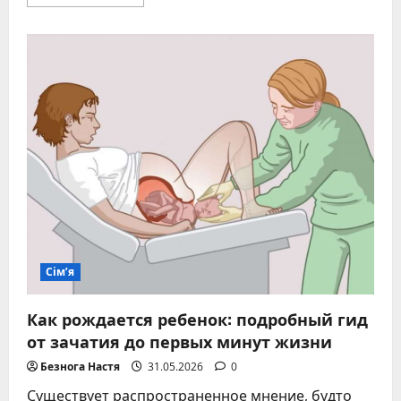
больше
о
31
год
свадьбы:
название
годовщины,
традиции
и
солнечные
сценарии
праздника
Сім’я
Как рождается ребенок: подробный гид
от зачатия до первых минут жизни
Безнога Настя
31.05.2026
0
Существует распространенное мнение, будто