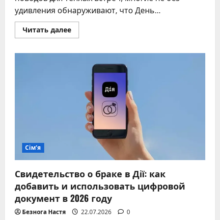
удивления обнаруживают, что День...
Прочитать
Читать далее
больше
о
Когда
День
семьи
даты
и
значение
праздника
в
Украине
и
мире
Сім’я
Свидетельство о браке в Дії: как
добавить и использовать цифровой
документ в 2026 году
Безнога Настя
22.07.2026
0