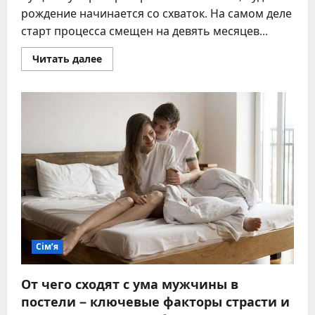
рождение начинается со схваток. На самом деле
старт процесса смещен на девять месяцев...
Прочитать
Читать далее
больше
о
Как
рождается
ребенок:
подробный
гид
от
зачатия
до
первых
минут
жизни
Сім’я
От чего сходят с ума мужчины в
постели – ключевые факторы страсти и