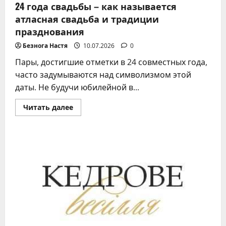
24 года свадьбы – как называется
атласная свадьба и традиции
празднования
Безнога Настя
10.07.2026
0
Пары, достигшие отметки в 24 совместных года,
часто задумываются над символизмом этой
даты. Не будучи юбилейной в...
Прочитать
Читать далее
больше
о
24
года
свадьбы
–
как
называется
атласная
свадьба
и
традиции
празднования