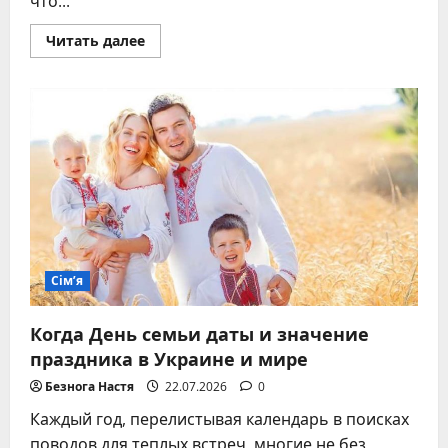
что...
Прочитать
Читать далее
больше
о
День
семьи
в
Украине:
традиции,
поздравления
и
вдохновляющие
идеи
для
теплого
праздника
Сім’я
Когда День семьи даты и значение
праздника в Украине и мире
Безнога Настя
22.07.2026
0
Каждый год, перелистывая календарь в поисках
поводов для теплых встреч, многие не без