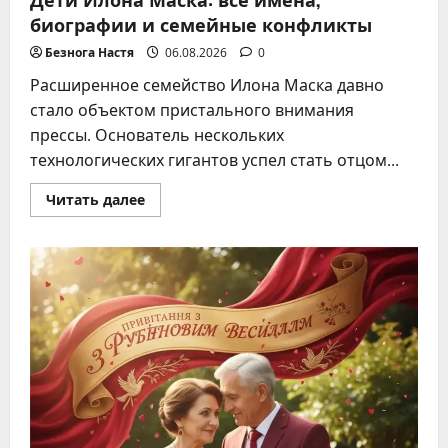
биографии и семейные конфликты
Безнога Настя
06.08.2026
0
Расширенное семейство Илона Маска давно
стало объектом пристального внимания
прессы. Основатель нескольких
технологических гигантов успел стать отцом...
Прочитать
Читать далее
больше
о
Дети
Илона
Маска:
все
имена,
биографии
и
семейные
конфликты