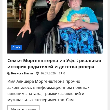
Сім’я
Семья Моргенштерна из Уфы: реальная
история родителей и детства рэпера
Безнога Настя
16.07.2026
0
Имя Алишера Моргенштерна прочно
закрепилось в информационном поле как
синоним эпатажа, громких заявлений и
музыкальных экспериментов. Сам...
Прочитать
Читать далее