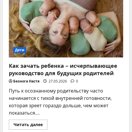
девочки:
выбор
с
мощной
энергией
–
советы
и
примеры
Дети
Как зачать ребенка – исчерпывающее
руководство для будущих родителей
Безнога Настя
27.05.2026
0
Путь к осознанному родительству часто
начинается с тихой внутренней готовности,
которая зреет гораздо дольше, чем может
показаться....
Прочитать
Читать далее
больше