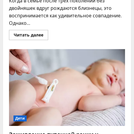
Когда в семье после трёх поколений без
двойняшек вдруг рождаются близнецы, это
воспринимается как удивительное совпадение.
Однако...
Прочитать
Читать далее
больше
о
Рождение
двойняшек
через
поколение
–
научный
взгляд
на
наследственность
Дети