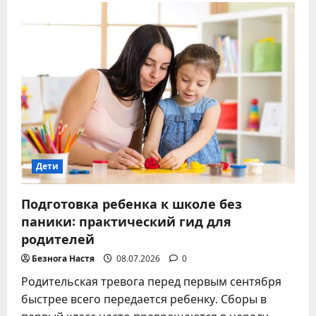
тайна
генетического
кода
и
жизненного
пути
Дети
Подготовка ребенка к школе без
паники: практический гид для
родителей
Безнога Настя
08.07.2026
0
Родительская тревога перед первым сентября
быстрее всего передается ребенку. Сборы в