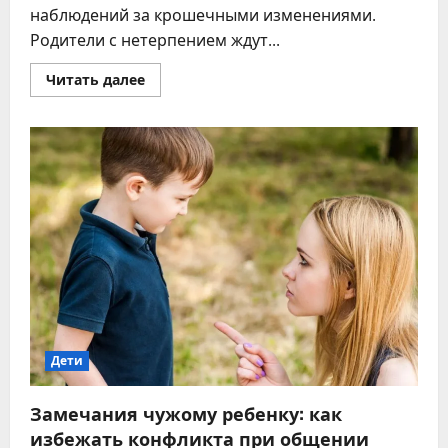
наблюдений за крошечными изменениями.
Родители с нетерпением ждут...
Прочитать
Читать далее
больше
о
Когда
ребенок
начинает
агукать:
первые
звуки
младенца
и
их
развитие
Дети
Замечания чужому ребенку: как
избежать конфликта при общении