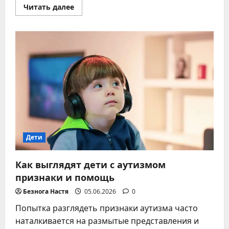
Прочитать
Читать далее
больше
о
Как
видят
младенцы:
развитие
зрения
от
рождения
до
года
Дети
Как выглядят дети с аутизмом
признаки и помощь
Безнога Настя
05.06.2026
0
Попытка разглядеть признаки аутизма часто
наталкивается на размытые представления и