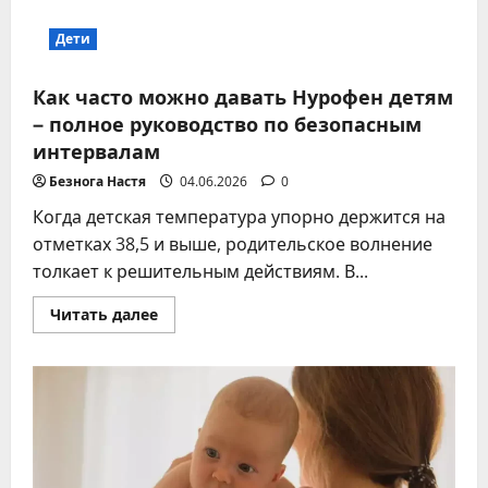
Дети
Как часто можно давать Нурофен детям
– полное руководство по безопасным
интервалам
Безнога Настя
04.06.2026
0
Когда детская температура упорно держится на
отметках 38,5 и выше, родительское волнение
толкает к решительным действиям. В...
Прочитать
Читать далее
больше
о
Как
часто
можно
давать
Нурофен
детям
–
полное
руководство