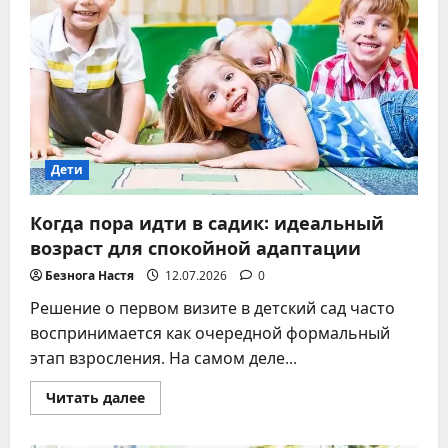
методы
Дети
Когда пора идти в садик: идеальный
возраст для спокойной адаптации
Безнога Настя
12.07.2026
0
Решение о первом визите в детский сад часто
воспринимается как очередной формальный
этап взросления. На самом деле...
Прочитать
Читать далее
больше
о
Когда