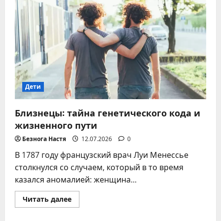
пора
идти
в
садик:
идеальный
возраст
для
спокойной
адаптации
Дети
Близнецы: тайна генетического кода и
жизненного пути
Безнога Настя
12.07.2026
0
В 1787 году французский врач Луи Менессье
столкнулся со случаем, который в то время
казался аномалией: женщина...
Прочитать
Читать далее
больше
о
Близнецы: