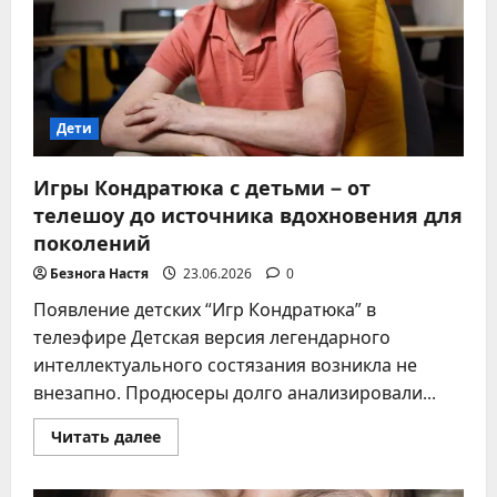
Дети
Игры Кондратюка с детьми – от
телешоу до источника вдохновения для
поколений
Безнога Настя
23.06.2026
0
Появление детских “Игр Кондратюка” в
телеэфире Детская версия легендарного
интеллектуального состязания возникла не
внезапно. Продюсеры долго анализировали...
Прочитать
Читать далее
больше
о
Игры