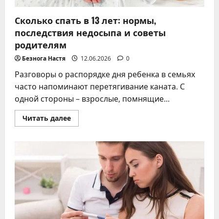
Сколько спать в 13 лет: нормы,
последствия недосыпа и советы
родителям
Безнога Настя
12.06.2026
0
Разговоры о распорядке дня ребенка в семьях
часто напоминают перетягивание каната. С
одной стороны – взрослые, помнящие...
Прочитать
Читать далее
больше
о
Сколько
спать
в
13
лет:
нормы,
последствия
недосыпа
и
советы
родителям