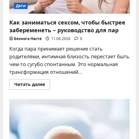
Дети
Как заниматься сексом, чтобы быстрее
забеременеть – руководство для пар
Безнога Настя
11.06.2026
0
Когда пара принимает решение стать
родителями, интимная близость перестает быть
чем-то сугубо спонтанным. Это нормальная
трансформация отношений...
Прочитать
Читать далее
больше
о
Как
заниматься
сексом,
чтобы
быстрее
забеременеть
–
руководство
для
пар