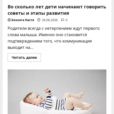
Во сколько лет дети начинают говорить
советы и этапы развития
Безнога Настя
26.06.2026
0
Родители всегда с нетерпением ждут первого
слова малыша. Именно оно становится
подтверждением того, что коммуникация
выходит на...
Прочитать
Читать далее
больше
о
Во
сколько
лет
дети
начинают
говорить
советы
и
этапы
развития