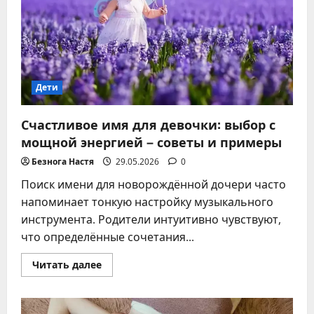
Дети
Счастливое имя для девочки: выбор с
мощной энергией – советы и примеры
Безнога Настя
29.05.2026
0
Поиск имени для новорождённой дочери часто
напоминает тонкую настройку музыкального
инструмента. Родители интуитивно чувствуют,
что определённые сочетания...
Прочитать
Читать далее
больше
о
Счастливое
имя
для