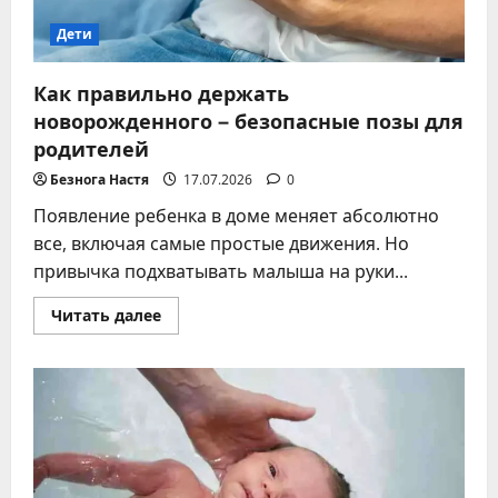
Дети
Как правильно держать
новорожденного – безопасные позы для
родителей
Безнога Настя
17.07.2026
0
Появление ребенка в доме меняет абсолютно
все, включая самые простые движения. Но
привычка подхватывать малыша на руки...
Прочитать
Читать далее
больше
о
Как
правильно
держать
новорожденного
–
безопасные
позы
для
родителей