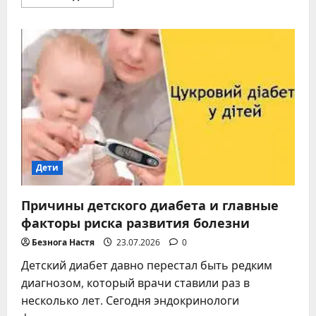
больше
о
Почему
нельзя
давать
воду
новорожденным:
причины,
риски
и
последствия
Дети
Причины детского диабета и главные
факторы риска развития болезни
Безнога Настя
23.07.2026
0
Детский диабет давно перестал быть редким
диагнозом, который врачи ставили раз в
несколько лет. Сегодня эндокринологи