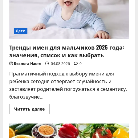
Дети
Тренды имен для мальчиков 2026 года:
значения, список и как выбрать
Безнога Настя
04.08.2026
0
Прагматичный подход к выбору имени для
ребенка сегодня отвергает случайность и
заставляет родителей погружаться в семантику,
благозвучие...
Прочитать
Читать далее
больше
о
Тренды
имен
для
мальчиков