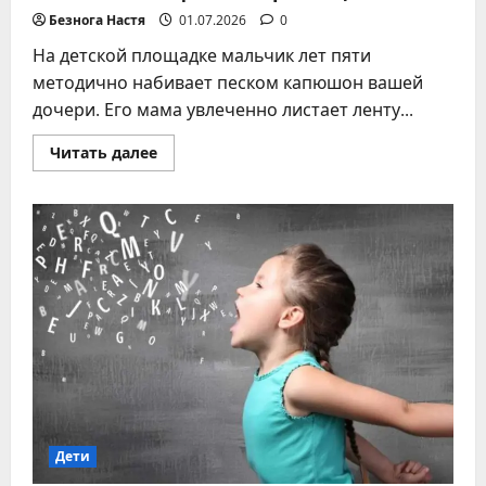
Безнога Настя
01.07.2026
0
На детской площадке мальчик лет пяти
методично набивает песком капюшон вашей
дочери. Его мама увлеченно листает ленту...
Прочитать
Читать далее
больше
о
Замечания
чужому
ребенку:
как
избежать
конфликта
при
общении
Дети