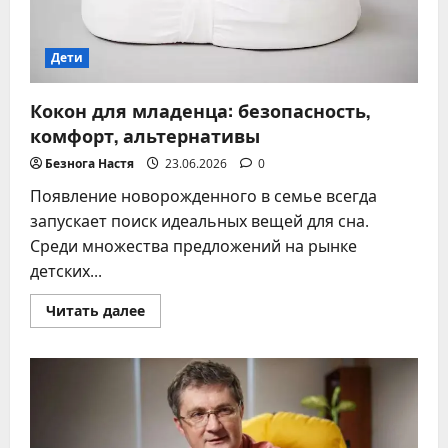
Дети
Кокон для младенца: безопасность,
комфорт, альтернативы
Безнога Настя
23.06.2026
0
Появление новорожденного в семье всегда
запускает поиск идеальных вещей для сна.
Среди множества предложений на рынке
детских...
Прочитать
Читать далее
больше
о
Кокон
для
младенца:
безопасность,
комфорт,
альтернативы