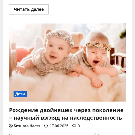
Прочитать
Читать далее
больше
о
Детский
скрежет
зубами
–
причины,
последствия
и
решения
Дети
Рождение двойняшек через поколение
– научный взгляд на наследственность
Безнога Настя
17.06.2026
0