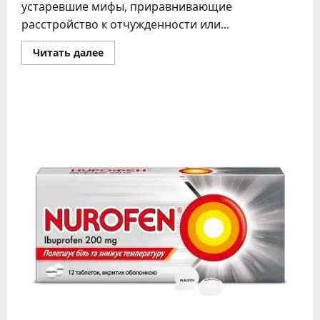
устаревшие мифы, приравнивающие
расстройство к отчужденности или...
Прочитать
Читать далее
больше
о
Как
выглядят
дети
с
аутизмом
признаки
и
помощь