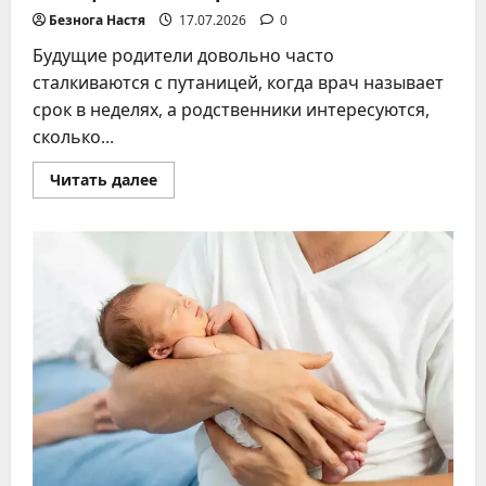
Безнога Настя
17.07.2026
0
Будущие родители довольно часто
сталкиваются с путаницей, когда врач называет
срок в неделях, а родственники интересуются,
сколько...
Прочитать
Читать далее
больше
о
18
недель
беременности
–
это
сколько
месяцев:
точный
расчет