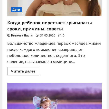
по
безопасным
интервалам
Дети
Когда ребенок перестает срыгивать:
сроки, причины, советы
Безнога Настя
31.05.2026
0
Большинство младенцев первых месяцев жизни
после каждого кормления возвращают
небольшое количество съеденного. Это
явление, называемое в медицине...
Прочитать
Читать далее
больше
о
Когда
ребенок
перестает
срыгивать:
сроки,
причины,
советы