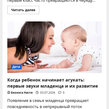
первый класс часто превращаются в череду...
Прочитать
Читать далее
больше
о
Подготовка
ребенка
к
школе
без
паники:
практический
гид
для
родителей
Дети
Когда ребенок начинает агукать:
первые звуки младенца и их развитие
Безнога Настя
03.07.2026
0
Появление в семье младенца превращает
повседневность в непрерывный поток