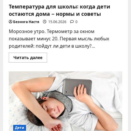
Температура для школы: когда дети
остаются дома – нормы и советы
Безнога Настя
15.06.2026
0
Морозное утро. Термометр за окном
показывает минус 20. Первая мысль любых
родителей: пойдут ли дети в школу?...
Прочитать
Читать далее
больше
о
Температура
для
школы:
когда
дети
остаются
дома
–
нормы
и
советы
Дети