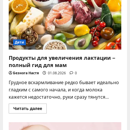
2026
года:
значения,
список
и
как
выбрать
Дети
Продукты для увеличения лактации –
полный гид для мам
Безнога Настя
01.08.2026
0
Грудное вскармливание редко бывает идеально
гладким с самого начала, и когда молока
кажется недостаточно, руки сразу тянутся...
Прочитать
Читать далее
больше
о
Продукты
для
увеличения