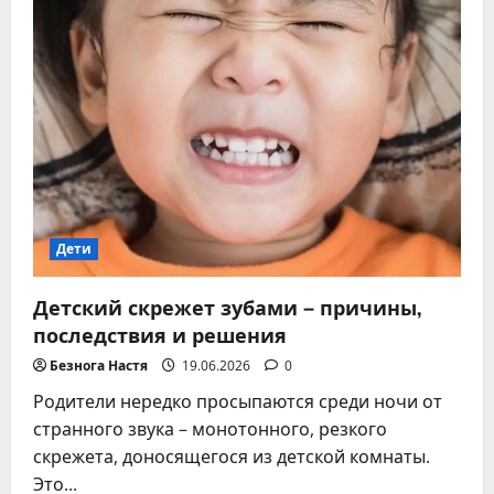
Кондратюка
с
детьми
–
от
телешоу
до
источника
вдохновения
для
поколений
Дети
Детский скрежет зубами – причины,
последствия и решения
Безнога Настя
19.06.2026
0
Родители нередко просыпаются среди ночи от
странного звука – монотонного, резкого
скрежета, доносящегося из детской комнаты.
Это...