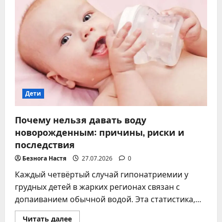
лактации
–
полный
гид
для
мам
Дети
Почему нельзя давать воду
новорожденным: причины, риски и
последствия
Безнога Настя
27.07.2026
0
Каждый четвёртый случай гипонатриемии у
грудных детей в жарких регионах связан с
допаиванием обычной водой. Эта статистика,...
Прочитать
Читать далее