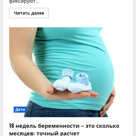
фиксируют...
Прочитать
Читать далее
больше
о
Причины
детского
диабета
и
главные
факторы
риска
развития
болезни
Дети
18 недель беременности – это сколько
месяцев: точный расчет