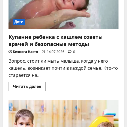
Дети
Купание ребенка с кашлем советы
врачей и безопасные методы
Безнога Настя
14.07.2026
0
Вопрос, стоит ли мыть малыша, когда у него
кашель, возникает почти в каждой семье. Кто-то
старается на...
Прочитать
Читать далее
больше
о
Купание
ребенка
с
кашлем
советы
врачей
и
безопасные