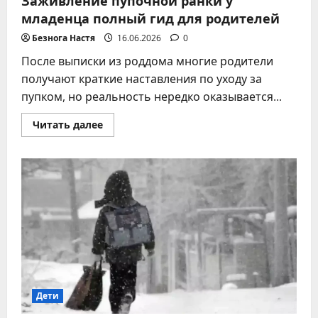
Заживление пупочной ранки у
младенца полный гид для родителей
Безнога Настя
16.06.2026
0
После выписки из роддома многие родители
получают краткие наставления по уходу за
пупком, но реальность нередко оказывается...
Прочитать
Читать далее
больше
о
Заживление
пупочной
ранки
у
младенца
полный
гид
для
родителей
Дети