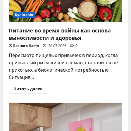
Кулінарія
Питание во время войны как основа
выносливости и здоровья
Безнога Настя
30.07.2026
0
Пересмотр пищевых привычек в период, когда
привычный ритм жизни сломан, становится не
прихотью, а биологической потребностью.
Ситуация...
Прочитать
Читать далее
больше
о
Питание
во
время
войны
как
основа
выносливости
и