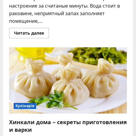
настроение за считаные минуты. Вода стоит в
раковине, неприятный запах заполняет
помещение,...
Прочитать
Читать далее
больше
о
Как
прочистить
слив
на
кухне:
5
простых
способов,
которые
действительно
работают
Кулінарія
Хинкали дома – секреты приготовления
и варки