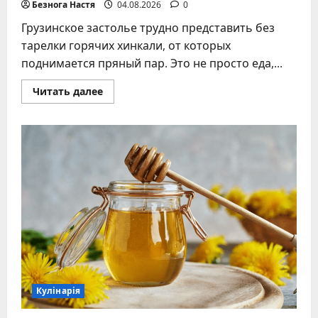
Безнога Настя
04.08.2026
0
Грузинское застолье трудно представить без
тарелки горячих хинкали, от которых
поднимается пряный пар. Это не просто еда,...
Прочитать
Читать далее
больше
о
Хинкали
дома
–
секреты
приготовления
и
варки
Кулінарія