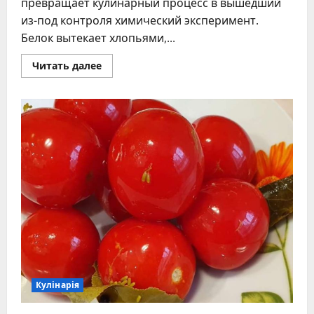
превращает кулинарный процесс в вышедший
из-под контроля химический эксперимент.
Белок вытекает хлопьями,...
Прочитать
Читать далее
больше
о
Как
варить
яйца
без
трещин:
секреты
идеальной
скорлупы
Кулінарія