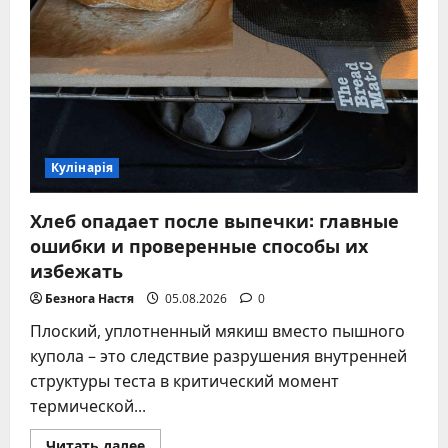
Кулінарія
Хлеб опадает после выпечки: главные
ошибки и проверенные способы их
избежать
Безнога Настя
05.08.2026
0
Плоский, уплотненный мякиш вместо пышного
купола – это следствие разрушения внутренней
структуры теста в критический момент
термической...
Прочитать
Читать далее