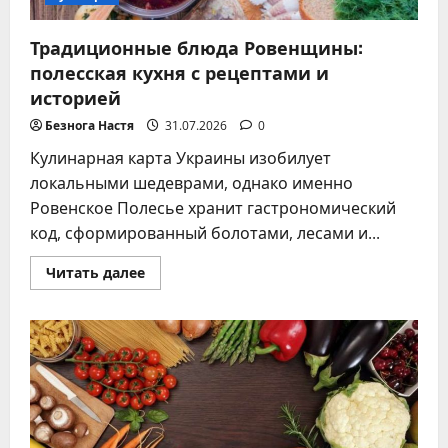
Традиционные блюда Ровенщины:
полесская кухня с рецептами и
историей
Безнога Настя
31.07.2026
0
Кулинарная карта Украины изобилует
локальными шедеврами, однако именно
Ровенское Полесье хранит гастрономический
код, сформированный болотами, лесами и...
Прочитать
Читать далее
больше
о
Традиционные
блюда
Ровенщины:
полесская
кухня
с
рецептами
и
историей