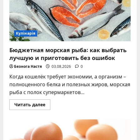
и
секреты
Кулінарія
Бюджетная морская рыба: как выбрать
лучшую и приготовить без ошибок
Безнога Настя
03.08.2026
0
Когда кошелёк требует экономии, а организм –
полноценного белка и полезных жиров, морская
рыба с полок супермаркетов...
Прочитать
Читать далее
больше
о
Бюджетная
морская
рыба:
как
выбрать
лучшую