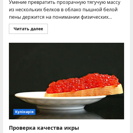
Умение превратить прозрачную тягучую массу
из нескольких белков в облако пышной белой
пены держится на понимании физических...
Прочитать
Читать далее
больше
о
Как
взбить
белки
без
миксера:
7
методов
для
идеальной
пены
Кулінарія
Проверка качества икры