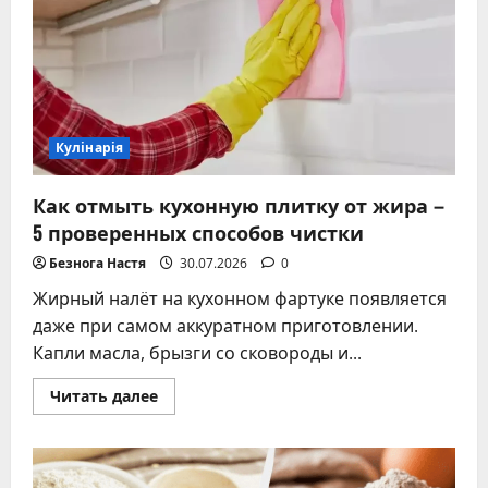
здоровья
Кулінарія
Как отмыть кухонную плитку от жира –
5 проверенных способов чистки
Безнога Настя
30.07.2026
0
Жирный налёт на кухонном фартуке появляется
даже при самом аккуратном приготовлении.
Капли масла, брызги со сковороды и...
Прочитать
Читать далее
больше
о
Как
отмыть
кухонную
плитку