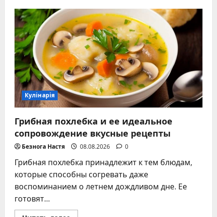
Точное
время
запекания
картофеля
в
духовке
–
советы
и
проверенные
методы
Кулінарія
Грибная похлебка и ее идеальное
сопровождение вкусные рецепты
Безнога Настя
08.08.2026
0
Грибная похлебка принадлежит к тем блюдам,
которые способны согревать даже
воспоминанием о летнем дождливом дне. Ее
готовят...