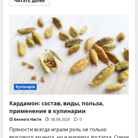
Прочитать
Читать далее
больше
о
Грибная
похлебка
и
ее
идеальное
сопровождение
вкусные
рецепты
Кулінарія
Кардамон: состав, виды, польза,
применение в кулинарии
Безнога Настя
06.08.2026
0
Пряности всегда играли роль не только
вкусового акцента, но и маркера достатка. Среди