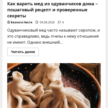
Как варить мед из одуванчиков дома –
пошаговый рецепт и проверенные
секреты
Безнога Настя
04.08.2026
0
Одуванчиковый мед часто называют сиропом, и
это справедливо, ведь пчелы к нему отношения
не имеют. Однако внешний...
Прочитать
Читать далее
больше
о
Как
варить
мед
из
одуванчиков
дома
–
пошаговый
рецепт
и
проверенные
секреты