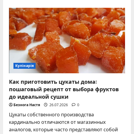
о
Курага
и
её
свойства
–
исчерпывающий
гид
по
сушёному
абрикосу
Кулінарія
Как приготовить цукаты дома:
пошаговый рецепт от выбора фруктов
до идеальной сушки
Безнога Настя
26.07.2026
0
Цукаты собственного производства
кардинально отличаются от магазинных
аналогов, которые часто представляют собой