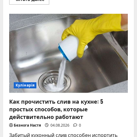
больше
о
Хлеб
опадает
после
выпечки:
главные
ошибки
и
проверенные
способы
их
избежать
Кулінарія
Как прочистить слив на кухне: 5
простых способов, которые
действительно работают
Безнога Настя
04.08.2026
0
Забитый кухонный слив способен испортить