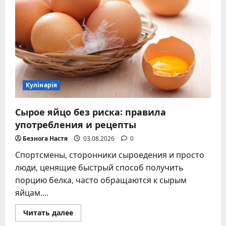
и
приготовить
без
ошибок
Кулінарія
Сырое яйцо без риска: правила
употребления и рецепты
Безнога Настя
03.08.2026
0
Спортсмены, сторонники сыроедения и просто
люди, ценящие быстрый способ получить
порцию белка, часто обращаются к сырым
яйцам....
Прочитать
Читать далее
больше