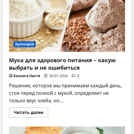
от
жира
–
5
проверенных
способов
чистки
Кулінарія
Мука для здорового питания – какую
выбрать и не ошибиться
Безнога Настя
30.07.2026
0
Решение, которое мы принимаем каждый день,
стоя перед полкой с мукой, определяет не
только вкус хлеба, но...
Прочитать
Читать далее
больше
о
Мука
для
здорового