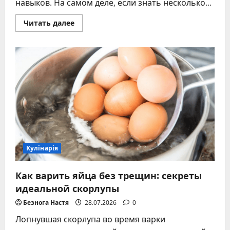
навыков. На самом деле, если знать несколько...
Прочитать
Читать далее
больше
о
Как
приготовить
морской
коктейль
дома
–
пошаговые
рецепты,
советы
Кулінарія
Как варить яйца без трещин: секреты
идеальной скорлупы
Безнога Настя
28.07.2026
0
Лопнувшая скорлупа во время варки