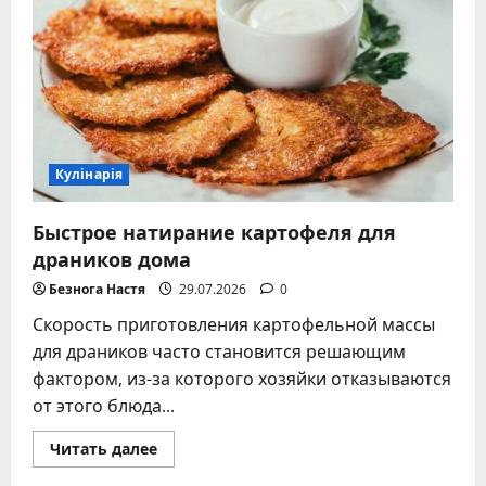
питания
–
какую
выбрать
и
не
ошибиться
Кулінарія
Быстрое натирание картофеля для
драников дома
Безнога Настя
29.07.2026
0
Скорость приготовления картофельной массы
для драников часто становится решающим
фактором, из-за которого хозяйки отказываются
от этого блюда...
Прочитать
Читать далее
больше
о