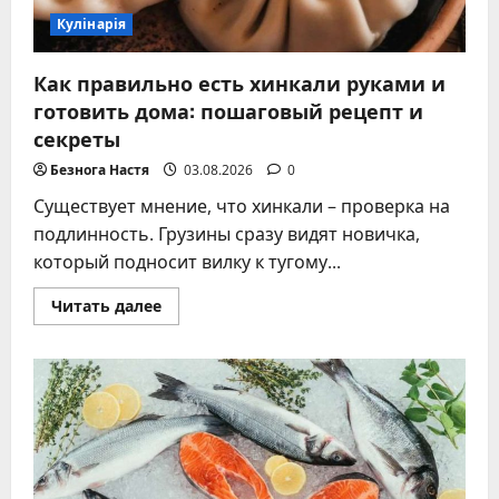
Кулінарія
Как правильно есть хинкали руками и
готовить дома: пошаговый рецепт и
секреты
Безнога Настя
03.08.2026
0
Существует мнение, что хинкали – проверка на
подлинность. Грузины сразу видят новичка,
который подносит вилку к тугому...
Прочитать
Читать далее
больше
о
Как
правильно
есть
хинкали
руками
и
готовить
дома:
пошаговый
рецепт