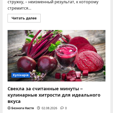
стружку, – неизменный результат, к которому
стремится...
Прочитать
Читать далее
больше
о
Точное
время
копчения
ветчины
–
таблицы,
советы
и
проверенный
рецепт
Кулінарія
Свекла за считанные минуты –
кулинарные хитрости для идеального
вкуса
Безнога Настя
02.08.2026
0