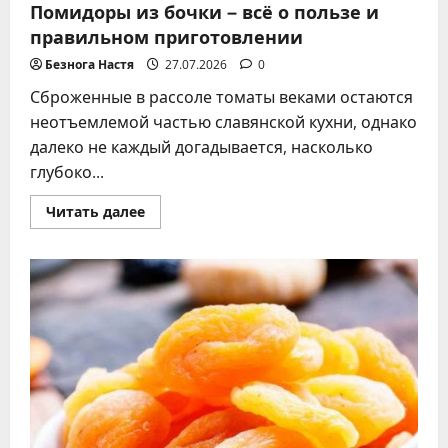
Помидоры из бочки – всё о пользе и
правильном приготовлении
Безнога Настя
27.07.2026
0
Сброженные в рассоле томаты веками остаются
неотъемлемой частью славянской кухни, однако
далеко не каждый догадывается, насколько
глубоко...
Прочитать
Читать далее
больше
о
Помидоры
из
бочки
–
всё
о
пользе
и
правильном
приготовлении