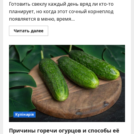
Готовить свеклу каждый день вряд ли кто-то
планирует, но когда этот сочный корнеплод
появляется в меню, время...
Прочитать
Читать далее
больше
о
Свекла
за
считанные
минуты
–
кулинарные
хитрости
для
идеального
вкуса
Кулінарія
Причины горечи огурцов и способы её