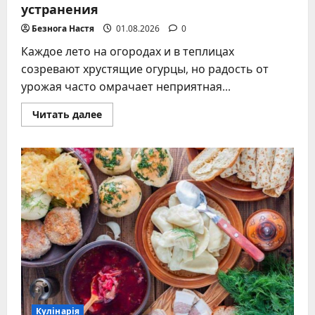
устранения
Безнога Настя
01.08.2026
0
Каждое лето на огородах и в теплицах
созревают хрустящие огурцы, но радость от
урожая часто омрачает неприятная...
Прочитать
Читать далее
больше
о
Причины
горечи
огурцов
и
способы
её
устранения
Кулінарія