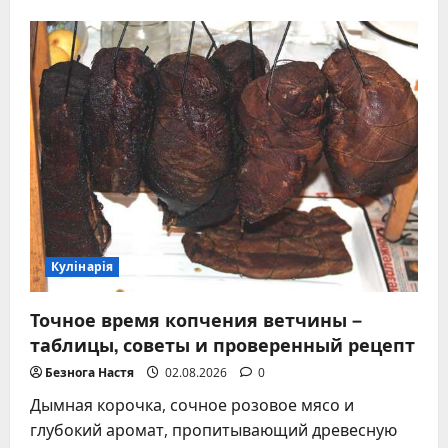
о
Сырое
яйцо
без
риска:
правила
употребления
и
рецепты
Кулінарія
Точное время копчения ветчины –
таблицы, советы и проверенный рецепт
Безнога Настя
02.08.2026
0
Дымная корочка, сочное розовое мясо и
глубокий аромат, пропитывающий древесную