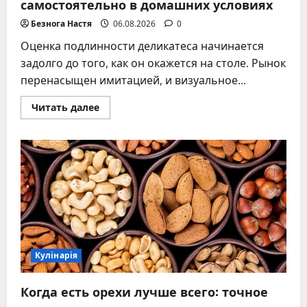
самостоятельно в домашних условиях
Безнога Настя
06.08.2026
0
Оценка подлинности деликатеса начинается
задолго до того, как он окажется на столе. Рынок
перенасыщен имитацией, и визуальное...
Прочитать
Читать далее
больше
о
Проверка
качества
икры
самостоятельно
в
домашних
условиях
Кулінарія
Когда есть орехи лучше всего: точное