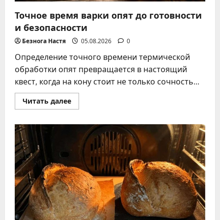
Точное время варки опят до готовности
и безопасности
Безнога Настя
05.08.2026
0
Определение точного времени термической
обработки опят превращается в настоящий
квест, когда на кону стоит не только сочность...
Прочитать
Читать далее
больше
о
Точное
время
варки
опят
до
готовности
и
безопасности