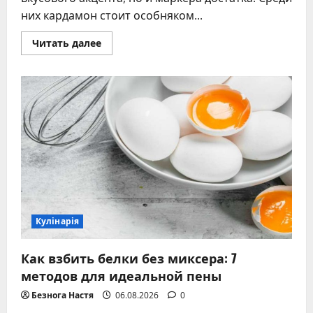
них кардамон стоит особняком...
Прочитать
Читать далее
больше
о
Кардамон:
состав,
виды,
польза,
применение
в
кулинарии
Кулінарія
Как взбить белки без миксера: 7
методов для идеальной пены
Безнога Настя
06.08.2026
0