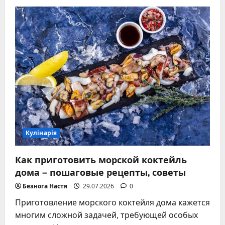
Быстрое
натирание
картофеля
для
драников
дома
Кулінарія
Как приготовить морской коктейль
дома – пошаговые рецепты, советы
Безнога Настя
29.07.2026
0
Приготовление морского коктейля дома кажется
многим сложной задачей, требующей особых