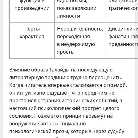
функция в
ядро поэмы,
олицетворе
произведении
показ эволюции
трагическо
личности
Черты
Нерешительность,
Дисциплини
характера
переходящая
фанатичная
в неудержимую
преданност
ярость
Влияние образа Галайды на последующую
литературную традицию трудно переоценить.
Когда читатель впервые сталкивается с поэмой,
он интуитивно ощущает, что перед ним не
просто иллюстрация исторических событий, а
настоящий психологический портрет целого
сословия. Позже этот принцип возьмут на
вооружение авторы социально-
психологической прозы, которые через судьбу