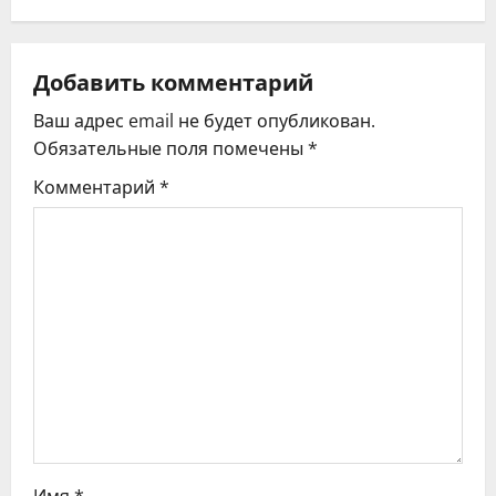
а
ц
Добавить комментарий
Ваш адрес email не будет опубликован.
и
Обязательные поля помечены
*
я
Комментарий
*
п
о
з
а
п
и