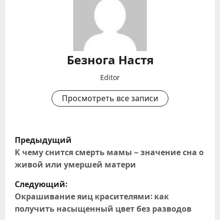
Безнога Настя
Editor
Просмотреть все записи
Н
Предыдущий
а
К чему снится смерть мамы – значение сна о
живой или умершей матери
в
Следующий:
и
Окрашивание яиц красителями: как
получить насыщенный цвет без разводов
г