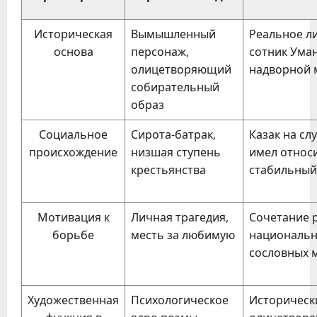
Историческая
Вымышленный
Реальное л
основа
персонаж,
сотник Ума
олицетворяющий
надворной 
собирательный
образ
Социальное
Сирота-батрак,
Казак на сл
происхождение
низшая ступень
имел относ
крестьянства
стабильный
Мотивация к
Личная трагедия,
Сочетание 
борьбе
месть за любимую
национальн
сословных 
Художественная
Психологическое
Историческ