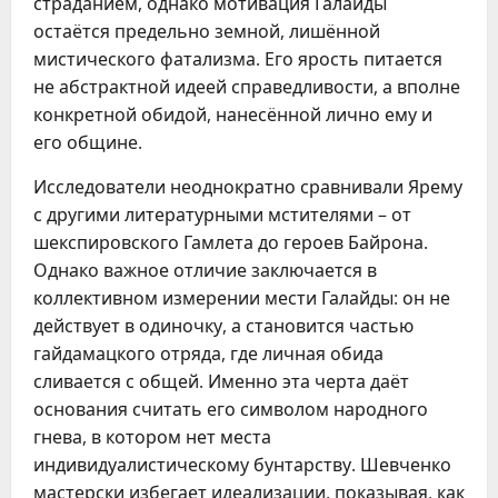
страданием, однако мотивация Галайды
остаётся предельно земной, лишённой
мистического фатализма. Его ярость питается
не абстрактной идеей справедливости, а вполне
конкретной обидой, нанесённой лично ему и
его общине.
Исследователи неоднократно сравнивали Ярему
с другими литературными мстителями – от
шекспировского Гамлета до героев Байрона.
Однако важное отличие заключается в
коллективном измерении мести Галайды: он не
действует в одиночку, а становится частью
гайдамацкого отряда, где личная обида
сливается с общей. Именно эта черта даёт
основания считать его символом народного
гнева, в котором нет места
индивидуалистическому бунтарству. Шевченко
мастерски избегает идеализации, показывая, как