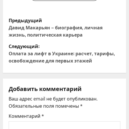
Н
Предыдущий
а
Давид Макарьян – биография, личная
жизнь, политическая карьера
в
Следующий:
и
Оплата за лифт в Украине: расчет, тарифы,
освобождение для первых этажей
г
а
ц
Добавить комментарий
Ваш адрес email не будет опубликован.
и
Обязательные поля помечены
*
я
Комментарий
*
п