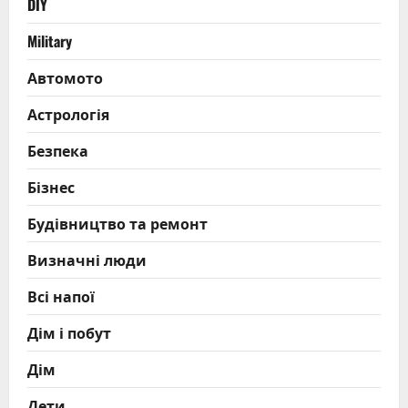
DIY
Military
Автомото
Астрологія
Безпека
Бізнес
Будівництво та ремонт
Визначні люди
Всі напої
Дім і побут
Дім
Дети