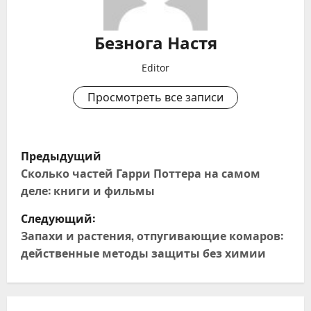
Безнога Настя
Editor
Просмотреть все записи
Н
Предыдущий
а
Сколько частей Гарри Поттера на самом
деле: книги и фильмы
в
Следующий:
и
Запахи и растения, отпугивающие комаров:
действенные методы защиты без химии
г
а