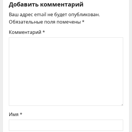
ц
Добавить комментарий
Ваш адрес email не будет опубликован.
и
Обязательные поля помечены
*
я
Комментарий
*
п
о
з
а
п
и
с
Имя
*
я