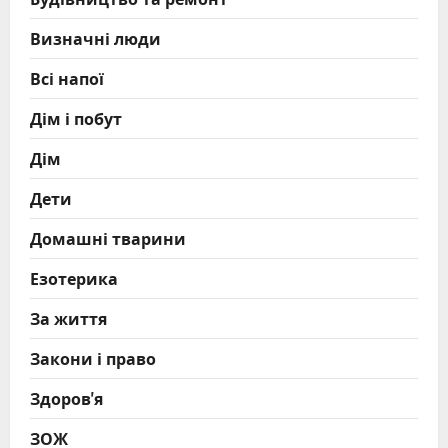
Визначні люди
Всі напої
Дім і побут
Дім
Дети
Домашні тварини
Езотерика
За життя
Закони і право
Здоров'я
ЗОЖ