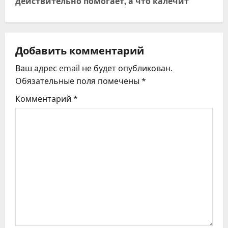
действительно помогает, а что калечит
а
ц
Добавить комментарий
и
Ваш адрес email не будет опубликован.
я
Обязательные поля помечены
*
Комментарий
*
п
о
з
а
п
и