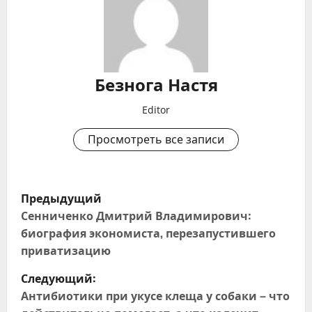
Безнога Настя
Editor
Просмотреть все записи
Н
Предыдущий
а
Сенниченко Дмитрий Владимирович:
биография экономиста, перезапустившего
в
приватизацию
и
Следующий:
Антибиотики при укусе клеща у собаки – что
г