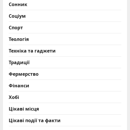
Сонник
Соціум
Спорт
Теологія
Техніка та гаджети
Традиції
Фермерство
Фінанси
Хобі
Цікаві місця
Цікаві події та факти