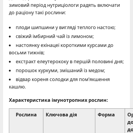
зимовий період нутриціологи радять включати
до раціону такі рослини:
плоди шипшини у вигляді теплого настою;
свіжий імбирний чай із лимоном;
настоянку ехінацеї короткими курсами до
восьми тижнів;
екстракт елеутерококу в першій половині дня;
порошок куркуми, змішаний із медом;
відвар кореня солодки для пом’якшення
кашлю.
Характеристика імунотропних рослин:
Рослина
Ключова дія
Форма
О
д
д