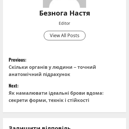
Безнога Настя
Editor
View All Posts
P
Previous:
o
Скільки органів у людини – точний
анатомічний підрахунок
s
Next:
t
Як намалювати ідеальні брови вдома:
секрети форми, технік і стійкості
n
a
Залишити відповідь