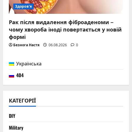
Здоров'я
Рак після видалення фіброаденоми –
чому хвороба іноді повертається у новій
формі
Безнога Настя
06.08.2026
0
Українська
404
КАТЕГОРІЇ
DIY
Military