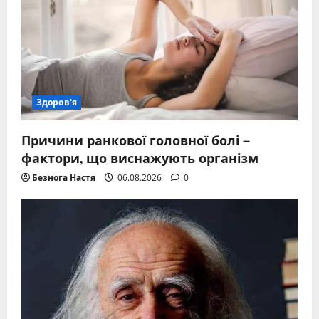
Здоров'я
Причини ранкової головної болі –
фактори, що виснажують організм
Безнога Настя
06.08.2026
0