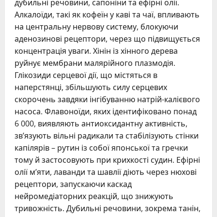
дубильні речовини, сапоніни та ефірні олії.
Алкалоїди, такі як кофеїн у каві та чаї, впливають
на центральну нервову систему, блокуючи
аденозинові рецептори, через що підвищується
концентрація уваги. Хінін із хінного дерева
руйнує мембрани малярійного плазмодія.
Глікозиди серцевої дії, що містяться в
наперстянці, збільшують силу серцевих
скорочень завдяки інгібуванню натрій-калієвого
насоса. Флавоноїди, яких ідентифіковано понад
6 000, виявляють антиоксидантну активність,
зв’язують вільні радикали та стабілізують стінки
капілярів – рутин із собої японської та гречки
тому й застосовують при крихкості судин. Ефірні
олії м’яти, лаванди та шавлії діють через нюхові
рецептори, запускаючи каскад
нейромедіаторних реакцій, що знижують
тривожність. Дубильні речовини, зокрема танін,