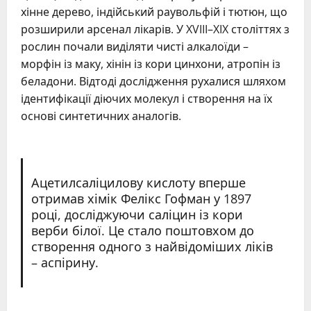
хінне дерево, індійський раувольфій і тютюн, що
розширили арсенал лікарів. У XVIII–XIX століттях з
рослин почали виділяти чисті алкалоїди –
морфін із маку, хінін із кори цинхони, атропін із
беладони. Відтоді дослідження рухалися шляхом
ідентифікації діючих молекул і створення на їх
основі синтетичних аналогів.
Ацетилсаліцилову кислоту вперше
отримав хімік Фелікс Гофман у 1897
році, досліджуючи саліцин із кори
верби білої. Це стало поштовхом до
створення одного з найвідоміших ліків
– аспірину.