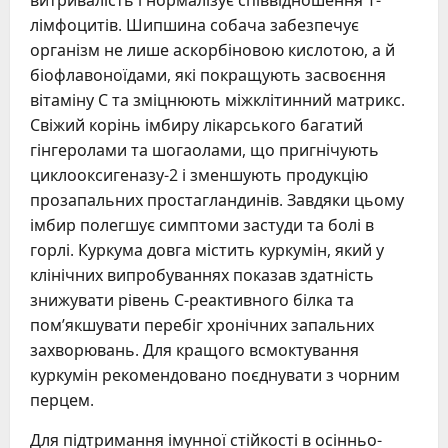
лімфоцитів. Шипшина собача забезпечує
організм не лише аскорбіновою кислотою, а й
біофлавоноїдами, які покращують засвоєння
вітаміну С та зміцнюють міжклітинний матрикс.
Свіжий корінь імбиру лікарського багатий
гінгеролами та шогаолами, що пригнічують
циклооксигеназу-2 і зменшують продукцію
прозапальних простагландинів. Завдяки цьому
імбир полегшує симптоми застуди та болі в
горлі. Куркума довга містить куркумін, який у
клінічних випробуваннях показав здатність
знижувати рівень С-реактивного білка та
пом’якшувати перебіг хронічних запальних
захворювань. Для кращого всмоктування
куркумін рекомендовано поєднувати з чорним
перцем.
Для підтримання імунної стійкості в осінньо-