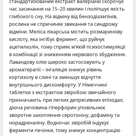
стандартизований екстракт валеріани скорочує
час засинання на 15–20 хвилин і поліпшує якість
глибокого сну. На відміну від бензодіазепінів,
рослина не спричиняє звикання та синдрому
відміни. Меліса лікарська містить розмаринову
кислоту, яка інгібує фермент, що руйнує
ацетилхолін, тому сприяє м’якій психостимуляції
в комбінації зі зниженням нервового збудження.
Лавандову олію широко застосовують у
ароматерапії – інгаляція знижує рівень
кортизолу в слині та зменшує відчуття
внутрішнього дискомфорту. У Німеччині
таблетки з екстрактом звіробою звичайного
призначають при легких депресивних епізодах;
діюча речовина гіперфорин уповільнює
зворотне захоплення серотоніну, дофаміну та
норадреналіну. Водночас звіробій індукує
ферменти печінки, тому знижує концентрацію