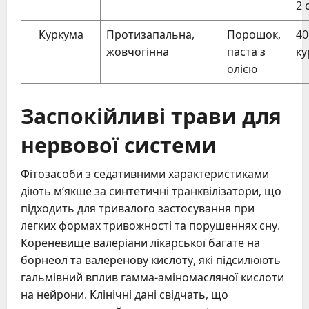
2 
Куркума
Протизапальна,
Порошок,
40
жовчогінна
паста з
ку
олією
Заспокійливі трави для
нервової системи
Фітозасоби з седативними характеристиками
діють м’якше за синтетичні транквілізатори, що
підходить для тривалого застосування при
легких формах тривожності та порушеннях сну.
Кореневище валеріани лікарської багате на
борнеол та валеренову кислоту, які підсилюють
гальмівний вплив гамма-аміномасляної кислоти
на нейрони. Клінічні дані свідчать, що