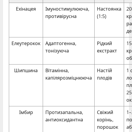
Ехінацея
Імуностимулююча,
Настоянка
20
противірусна
(1:5)
кр
ра
де
Елеутерокок
Адаптогенна,
Рідкий
15
тонізуюча
екстракт
кр
об
Шипшина
Вітамінна,
Настій
1 
капілярозміцнююча
плодів
л
пл
25
ок
Імбир
Протизапальна,
Свіжий
1–
антиоксидантна
корінь,
п
порошок
аб