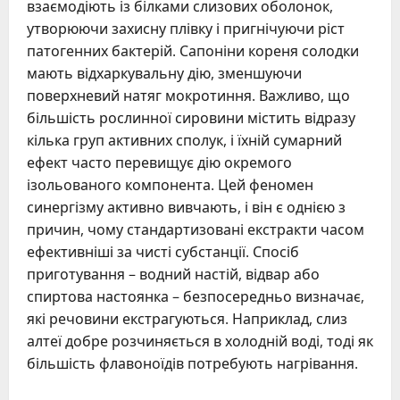
взаємодіють із білками слизових оболонок,
утворюючи захисну плівку і пригнічуючи ріст
патогенних бактерій. Сапоніни кореня солодки
мають відхаркувальну дію, зменшуючи
поверхневий натяг мокротиння. Важливо, що
більшість рослинної сировини містить відразу
кілька груп активних сполук, і їхній сумарний
ефект часто перевищує дію окремого
ізольованого компонента. Цей феномен
синергізму активно вивчають, і він є однією з
причин, чому стандартизовані екстракти часом
ефективніші за чисті субстанції. Спосіб
приготування – водний настій, відвар або
спиртова настоянка – безпосередньо визначає,
які речовини екстрагуються. Наприклад, слиз
алтеї добре розчиняється в холодній воді, тоді як
більшість флавоноїдів потребують нагрівання.