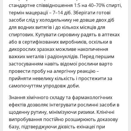
стандартне співвідношення 1:5 на 40–70% спирті,
термін мацерації – 7–14 діб. Зберігати готові
засоби слід у холодильнику не довше двох діб
для водних витягів і до кількох місяців для
спиртових. Купувати сировину радять в аптеках
або в сертифікованих виробників, оскільки в
дикорослих зразках можливе накопичення
важких металів і радіонуклідів. Перед першим
застосуванням навіть відомої рослини варто
провести пробу на алергічну реакцію –
прийняти невелику кількість і простежити за
самопочуттям упродовж доби.
Знання хімічного складу та фармакологічних
ефектів дозволяє інтегрувати рослинні засоби в
щоденну рутину, мінімізуючи ризики. Клінічні
випробування постійно розширюють доказову
базу, підтверджуючи дієвість ехінацеї при