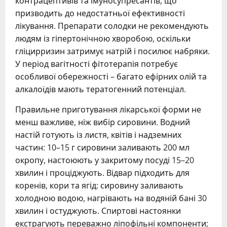
контрацептивів та імуносупресантів, що
призводить до недостатньої ефективності
лікування. Препарати солодки не рекомендують
людям із гіпертонічною хворобою, оскільки
гліцирризин затримує натрій і посилює набряки.
У період вагітності фітотерапія потребує
особливої обережності – багато ефірних олій та
алкалоїдів мають тератогенний потенціал.
Правильне приготування лікарської форми не
менш важливе, ніж вибір сировини. Водний
настій готують із листя, квітів і надземних
частин: 10–15 г сировини заливають 200 мл
окропу, настоюють у закритому посуді 15–20
хвилин і проціджують. Відвар підходить для
коренів, кори та ягід: сировину заливають
холодною водою, нагрівають на водяній бані 30
хвилин і остуджують. Спиртові настоянки
екстрагують переважно ліпофільні компоненти;