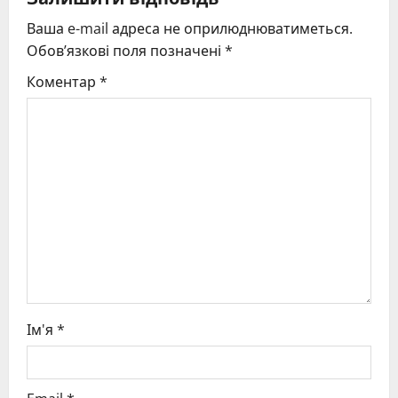
v
Ваша e-mail адреса не оприлюднюватиметься.
i
Обов’язкові поля позначені
*
g
Коментар
*
a
t
i
o
n
Ім'я
*