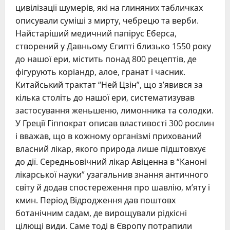
цивілізації шумерів, які на глиняних табличках
описували суміші з мирту, чебрецю та верби.
Найстаріший медичний папірус Еберса,
створений у Давньому Єгипті близько 1550 року
до нашої ери, містить понад 800 рецептів, де
фігурують коріандр, алое, гранат і часник.
Китайський трактат “Ней Цзін”, що з’явився за
кілька століть до нашої ери, систематизував
застосування женьшеню, лимонника та солодки.
У Греції Гіппократ описав властивості 300 рослин
і вважав, що в кожному організмі прихований
власний лікар, якого природа лише підштовхує
до дії. Середньовічний лікар Авіценна в “Каноні
лікарської науки” узагальнив знання античного
світу й додав спостереження про шавлію, м’яту і
кмин. Період Відродження дав поштовх
ботанічним садам, де вирощували рідкісні
цілющі види. Саме тоді в Європу потрапили