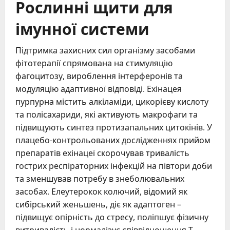
Рослинні щити для
імунної системи
Підтримка захисних сил організму засобами
фітотерапії спрямована на стимуляцію
фагоцитозу, вироблення інтерферонів та
модуляцію адаптивної відповіді. Ехінацея
пурпурна містить алкіламіди, цикорієву кислоту
та полісахариди, які активують макрофаги та
підвищують синтез протизапальних цитокінів. У
плацебо-контрольованих дослідженнях прийом
препаратів ехінацеї скорочував тривалість
гострих респіраторних інфекцій на півтори доби
та зменшував потребу в знеболювальних
засобах. Елеутерокок колючий, відомий як
сибірський женьшень, діє як адаптоген –
підвищує опірність до стресу, поліпшує фізичну
витривалість і нормалізує співвідношення Т-