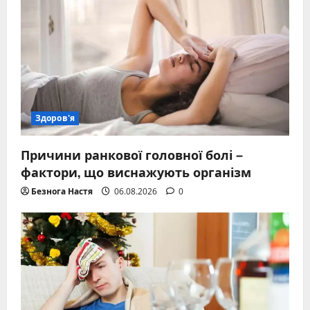
Здоров'я
Причини ранкової головної болі –
фактори, що виснажують організм
Безнога Настя
06.08.2026
0