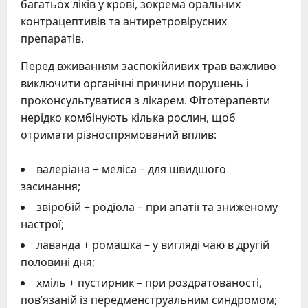
багатьох ліків у крові, зокрема оральних
контрацептивів та антиретровірусних
препаратів.
Перед вживанням заспокійливих трав важливо
виключити органічні причини порушень і
проконсультуватися з лікарем. Фітотерапевти
нерідко комбінують кілька рослин, щоб
отримати різноспрямований вплив:
валеріана + меліса – для швидшого
засинання;
звіробій + родіола – при апатії та зниженому
настрої;
лаванда + ромашка – у вигляді чаю в другій
половині дня;
хміль + пустирник – при роздратованості,
пов’язаній із передменструальним синдромом;