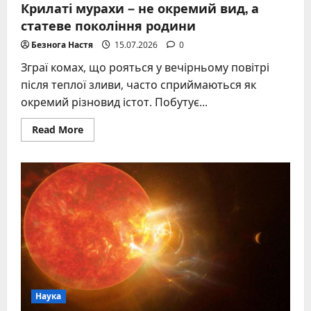
Крилаті мурахи – не окремий вид, а
статеве покоління родини
Безнога Настя
15.07.2026
0
Зграї комах, що рояться у вечірньому повітрі
після теплої зливи, часто сприймаються як
окремий різновид істот. Побутує...
Read
Read More
more
about
Крилаті
мурахи
–
не
окремий
вид,
а
статеве
покоління
родини
Наука