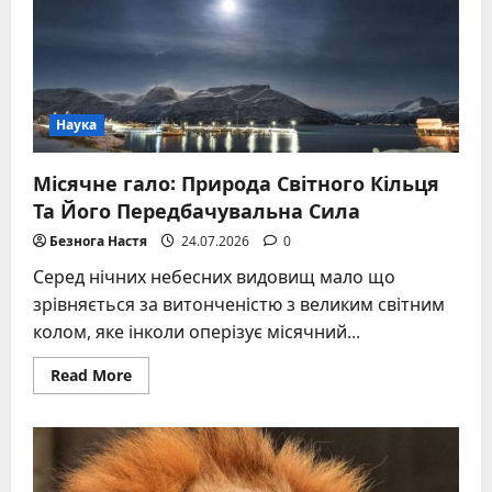
ритми
Наука
Місячне гало: Природа Світного Кільця
Та Його Передбачувальна Сила
Безнога Настя
24.07.2026
0
Серед нічних небесних видовищ мало що
зрівняється за витонченістю з великим світним
колом, яке інколи оперізує місячний...
Read
Read More
more
about
Місячне
гало:
Природа
Світного
Кільця