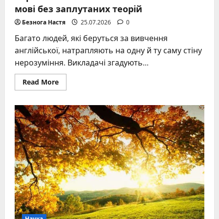
мові без заплутаних теорій
Безнога Настя
25.07.2026
0
Багато людей, які беруться за вивчення
англійської, натрапляють на одну й ту саму стіну
нерозуміння. Викладачі згадують...
Read
Read More
more
about
Справжня
кількість
часів
в
англійській
мові
без
заплутаних
теорій
Наука