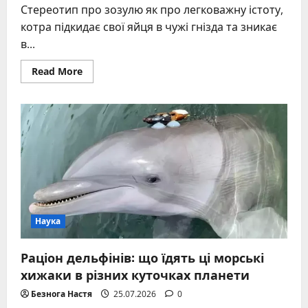
Стереотип про зозулю як про легковажну істоту,
котра підкидає свої яйця в чужі гнізда та зникає
в...
Read
Read More
more
about
Гніздовий
паразитизм
зозулі
–
дбайлива
материнська
стратегія
виживання
Наука
Раціон дельфінів: що їдять ці морські
хижаки в різних куточках планети
Безнога Настя
25.07.2026
0