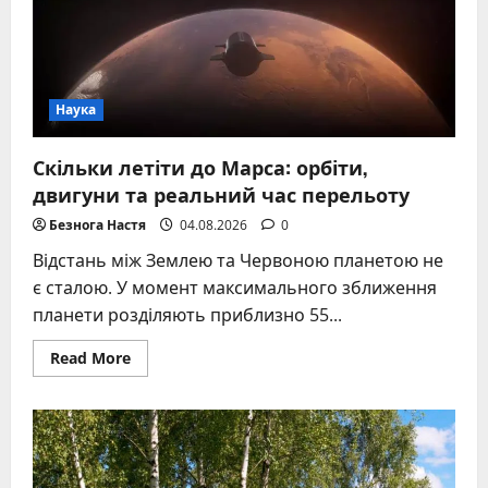
Наука
Скільки летіти до Марса: орбіти,
двигуни та реальний час перельоту
Безнога Настя
04.08.2026
0
Відстань між Землею та Червоною планетою не
є сталою. У момент максимального зближення
планети розділяють приблизно 55...
Read
Read More
more
about
Скільки
летіти
до
Марса:
орбіти,
двигуни