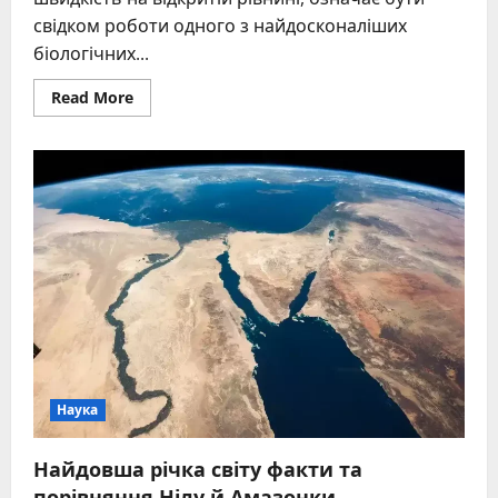
свідком роботи одного з найдосконаліших
біологічних...
Read
Read More
more
about
Швидкість
гепарда:
як
біомеханіка
та
грація
створюють
рекордного
спринтера
Наука
Найдовша річка світу факти та
порівняння Нілу й Амазонки