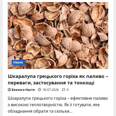
Зміна
пір
року
на
планетах
земної
групи:
як
це
працює
Наука
Шкаралупа грецького горіха як паливо –
переваги, застосування та тонкощі
Безнога Настя
30.07.2026
0
Шкаралупа грецького горіха – ефективне паливо
з високою теплотворністю. Як її готувати, яке
обладнання обрати та скільки...