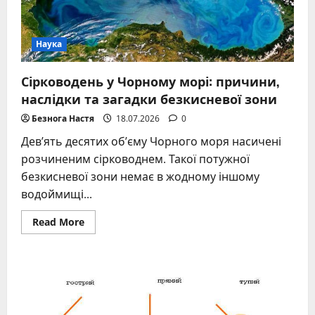
загадку
Наука
Сірководень у Чорному морі: причини,
наслідки та загадки безкисневої зони
Безнога Настя
18.07.2026
0
Дев’ять десятих об’єму Чорного моря насичені
розчиненим сірководнем. Такої потужної
безкисневої зони немає в жодному іншому
водоймищі...
Read
Read More
more
about
Сірководень
у
Чорному
морі:
причини,
наслідки
та