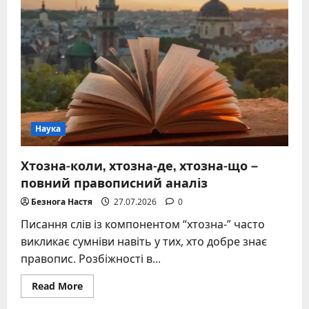
через
дві
точки:
розбір
геометричної
аксіоми
Наука
Хтозна-коли, хтозна-де, хтозна-що –
повний правописний аналіз
Безнога Настя
27.07.2026
0
Писання слів із компонентом “хтозна-” часто
викликає сумніви навіть у тих, хто добре знає
правопис. Розбіжності в...
Read
Read More
more
about