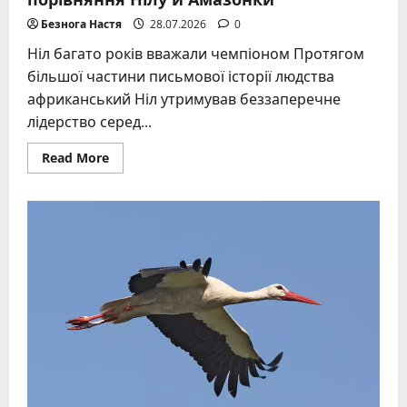
Безнога Настя
28.07.2026
0
Ніл багато років вважали чемпіоном Протягом
більшої частини письмової історії людства
африканський Ніл утримував беззаперечне
лідерство серед...
Read
Read More
more
about
Найдовша
річка
світу
факти
та
порівняння
Нілу
й
Амазонки