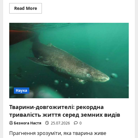
Read
Read More
more
about
Погода
Гриньків
весною:
чому
передгір’я
Карпат
плутає
прогнози
Наука
Тварини-довгожителі: рекордна
тривалість життя серед земних видів
Безнога Настя
25.07.2026
0
Прагнення зрозуміти, яка тварина живе