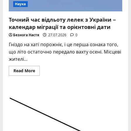
Наука
Точний час відльоту лелек з України –
календар міграції та орієнтовні дати
Безнога Настя
27.07.2026
0
Гніздо на хаті порожніє, і це перша ознака того,
що літо остаточно передало вахту осені. Місцеві
жителі...
Read
Read More
more
about
Точний
час
відльоту
лелек
з
України
–
календар
міграції
та
орієнтовні
дати