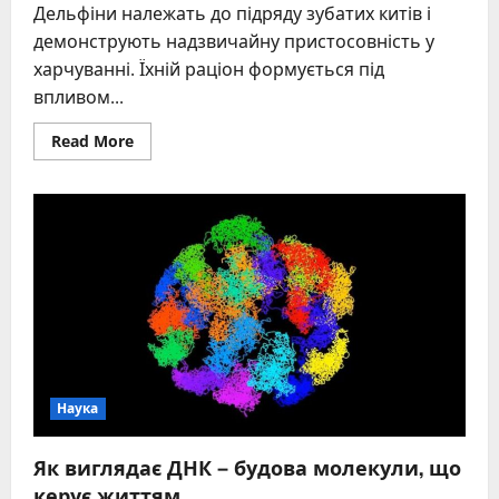
Дельфіни належать до підряду зубатих китів і
демонструють надзвичайну пристосовність у
харчуванні. Їхній раціон формується під
впливом...
Read
Read More
more
about
Раціон
дельфінів:
що
їдять
ці
морські
хижаки
в
різних
куточках
планети
Наука
Як виглядає ДНК – будова молекули, що
керує життям