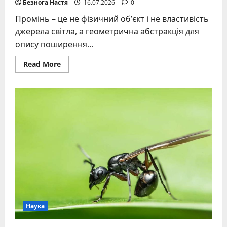
Безнога Настя
16.07.2026
0
Промінь – це не фізичний об’єкт і не властивість
джерела світла, а геометрична абстракція для
опису поширення...
Read
Read More
more
about
Промінь
світла
як
фізична
модель
та
оптичний
інструмент:
вичерпний
аналіз
Наука