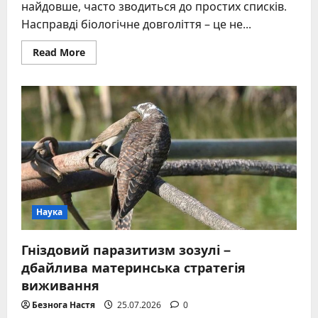
найдовше, часто зводиться до простих списків.
Насправді біологічне довголіття – це не...
Read
Read More
more
about
Тварини-
довгожителі:
рекордна
тривалість
життя
серед
земних
видів
Наука
Гніздовий паразитизм зозулі –
дбайлива материнська стратегія
виживання
Безнога Настя
25.07.2026
0