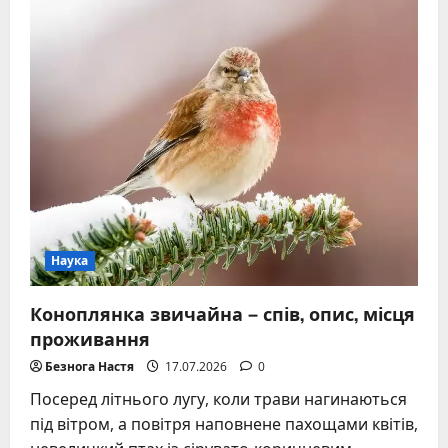
властивості,
вимірювання,
приклади
використання
Наука
Коноплянка звичайна – спів, опис, місця
проживання
Безнога Настя
17.07.2026
0
Посеред літнього лугу, коли трави нагинаються
під вітром, а повітря наповнене пахощами квітів,