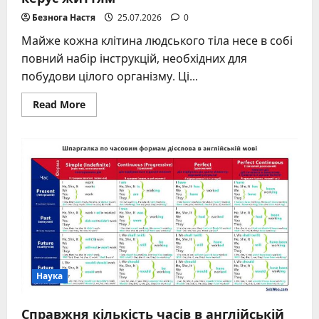
Безнога Настя
25.07.2026
0
Майже кожна клітина людського тіла несе в собі
повний набір інструкцій, необхідних для
побудови цілого організму. Ці...
Read
Read More
more
about
Як
виглядає
ДНК
–
будова
молекули,
що
керує
життям
Наука
Справжня кількість часів в англійській