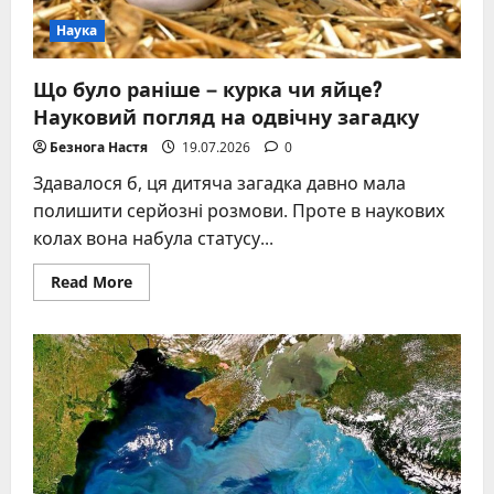
Наука
Що було раніше – курка чи яйце?
Науковий погляд на одвічну загадку
Безнога Настя
19.07.2026
0
Здавалося б, ця дитяча загадка давно мала
полишити серйозні розмови. Проте в наукових
колах вона набула статусу...
Read
Read More
more
about
Що
було
раніше
–
курка
чи
яйце?
Науковий
погляд
на
одвічну