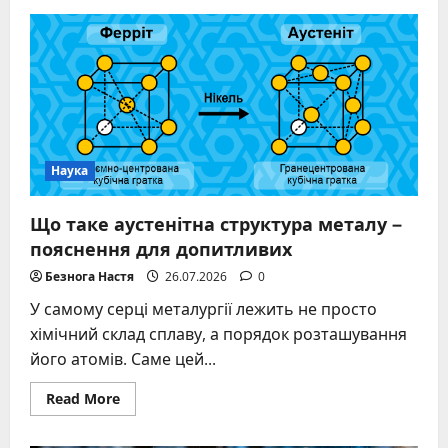
Хтозна-
коли,
хтозна-
де,
хтозна-
що
–
повний
правописний
аналіз
Наука
Що таке аустенітна структура металу –
пояснення для допитливих
Безнога Настя
26.07.2026
0
У самому серці металургії лежить не просто
хімічний склад сплаву, а порядок розташування
його атомів. Саме цей...
Read
Read More
more
about
Що