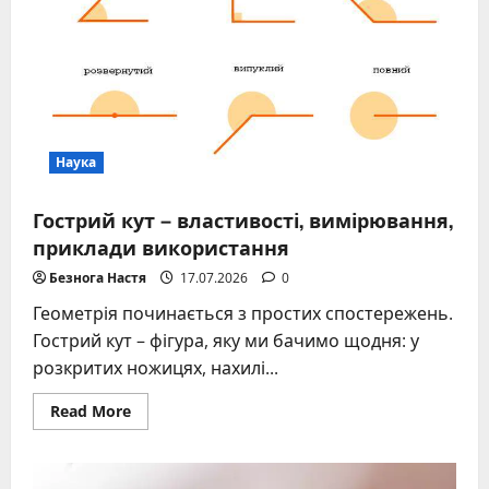
загадки
безкисневої
зони
Наука
Гострий кут – властивості, вимірювання,
приклади використання
Безнога Настя
17.07.2026
0
Геометрія починається з простих спостережень.
Гострий кут – фігура, яку ми бачимо щодня: у
розкритих ножицях, нахилі...
Read
Read More
more
about
Гострий
кут
–