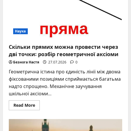
Наука
Скільки прямих можна провести через
дві точки: розбір геометричної аксіоми
Безнога Настя
27.07.2026
0
Геометрична істина про єдиність лінії між двома
фіксованими позиціями сприймається багатьма
надто спрощено. Механічне заучування
шкільної аксіоми...
Read
Read More
more
about
Скільки
прямих
можна
провести