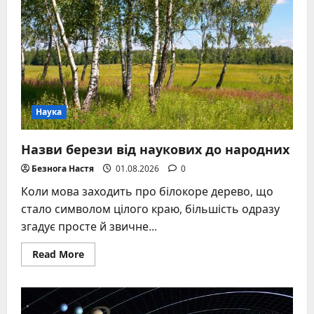
та
реальний
час
перельоту
Наука
Назви берези від наукових до народних
Безнога Настя
01.08.2026
0
Коли мова заходить про білокоре дерево, що
стало символом цілого краю, більшість одразу
згадує просте й звичне...
Read
Read More
more
about
Назви
берези
від
наукових