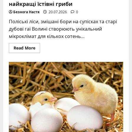
найкращі їстівні гриби
Безнога Настя
20.07.2026
0
Поліські ліси, змішані бори на супісках та старі
дубові гаї Волині створюють унікальний
мікроклімат для кількох сотень...
Read
Read More
more
about
Сезон
тихого
полювання
на
Волині:
найкращі
їстівні
гриби