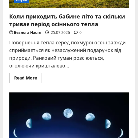
Коли приходить бабине літо та скільки
триває період осіннього тепла
Безнога Настя
25.07.2026
0
Повернення тепла серед похмурої осені завжди
сприймається як незаслужений подарунок від
природи. Ранковий туман розсіюється,
оголюючи кришталево...
Read
Read More
more
about
Коли
приходить
бабине
літо
та
скільки
триває
період
осіннього
тепла