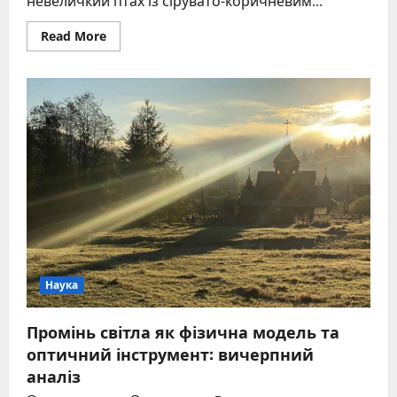
невеличкий птах із сірувато-коричневим...
Read
Read More
more
about
Коноплянка
звичайна
–
спів,
опис,
місця
проживання
Наука
Промінь світла як фізична модель та
оптичний інструмент: вичерпний
аналіз