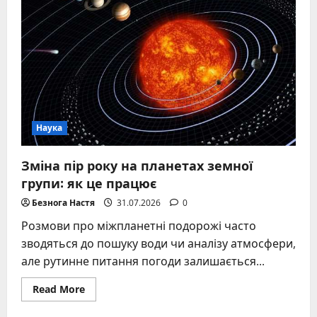
до
народних
Наука
Зміна пір року на планетах земної
групи: як це працює
Безнога Настя
31.07.2026
0
Розмови про міжпланетні подорожі часто
зводяться до пошуку води чи аналізу атмосфери,
але рутинне питання погоди залишається...
Read
Read More
more
about