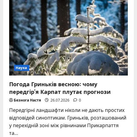
таке
аустенітна
структура
металу
–
пояснення
для
допитливих
Наука
Погода Гриньків весною: чому
передгір’я Карпат плутає прогнози
Безнога Настя
26.07.2026
0
Передгірні ландшафти ніколи не дають простих
відповідей синоптикам. Гриньків, розташований
у перехідній зоні між рівнинами Прикарпаття
та...