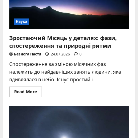
Наука
Зростаючий Місяць у деталях: фази,
спостереження та природні ритми
Безнога Настя
24.07.2026
0
Спостереження за зміною місячних фаз
належить до найдавніших занять людини, яка
вдивлялася в небо. Існує простий і...
Read
Read More
more
about
Зростаючий
Місяць
у
деталях:
фази,
спостереження
та
природні