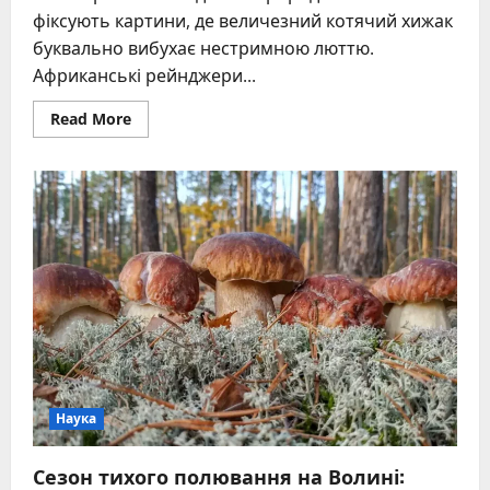
фіксують картини, де величезний котячий хижак
буквально вибухає нестримною люттю.
Африканські рейнджери...
Read
Read More
more
about
Гнів
лева
та
причини
агресії
королів
саванни
Наука
Сезон тихого полювання на Волині: