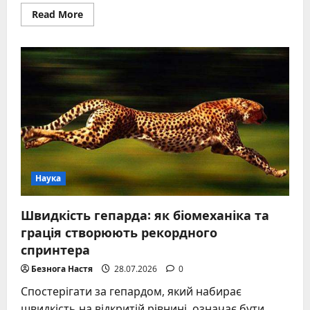
Read
Read More
more
about
Шкаралупа
грецького
горіха
як
паливо
–
переваги,
застосування
та
тонкощі
Наука
Швидкість гепарда: як біомеханіка та
грація створюють рекордного
спринтера
Безнога Настя
28.07.2026
0
Спостерігати за гепардом, який набирає
швидкість на відкритій рівнині, означає бути