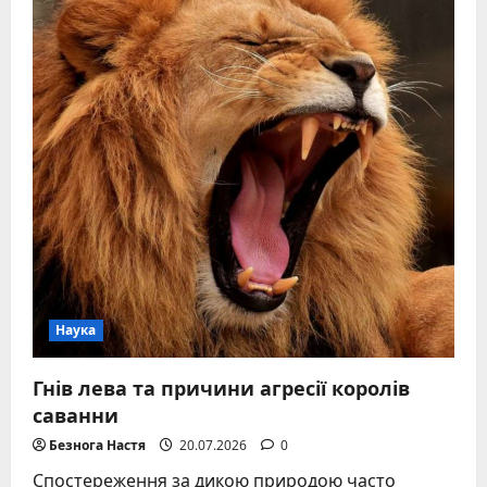
Та
Його
Передбачувальна
Сила
Наука
Гнів лева та причини агресії королів
саванни
Безнога Настя
20.07.2026
0
Спостереження за дикою природою часто