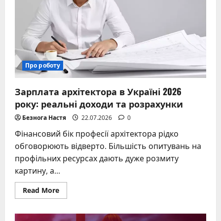
Про роботу
Зарплата архітектора в Україні 2026
року: реальні доходи та розрахунки
Безнога Настя
22.07.2026
0
Фінансовий бік професії архітектора рідко
обговорюють відверто. Більшість опитувань на
профільних ресурсах дають дуже розмиту
картину, а...
Read
Read More
more
about
Зарплата
архітектора