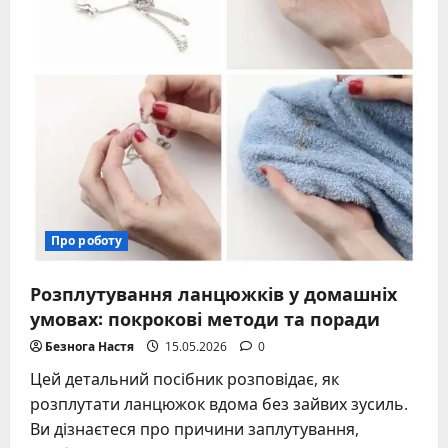
шкоди
для
кар’єри
Про роботу
Розплутування ланцюжків у домашніх
умовах: покрокові методи та поради
Безнога Настя
15.05.2026
0
Цей детальний посібник розповідає, як
розплутати ланцюжок вдома без зайвих зусиль.
Ви дізнаєтеся про причини заплутування,