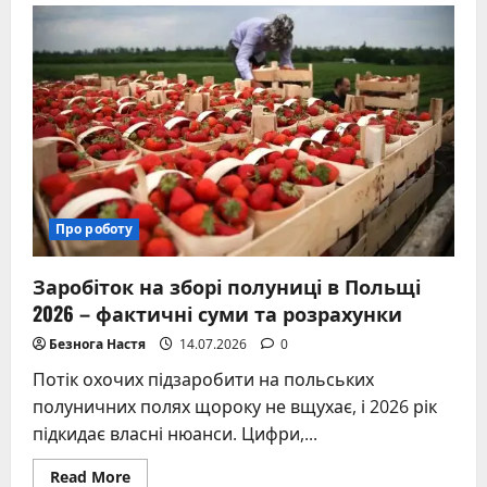
способи
пошуку
повії
та
безпека
таких
контактів
у
сучасному
місті
Про роботу
Заробіток на зборі полуниці в Польщі
2026 – фактичні суми та розрахунки
Безнога Настя
14.07.2026
0
Потік охочих підзаробити на польських
полуничних полях щороку не вщухає, і 2026 рік
підкидає власні нюанси. Цифри,...
Read
Read More