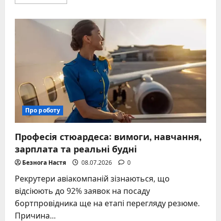
more
about
Заробіток
на
зборі
полуниці
в
Польщі
2026
–
фактичні
суми
та
розрахунки
Про роботу
Професія стюардеса: вимоги, навчання,
зарплата та реальні будні
Безнога Настя
08.07.2026
0
Рекрутери авіакомпаній зізнаються, що
відсіюють до 92% заявок на посаду
бортпровідника ще на етапі перегляду резюме.
Причина...