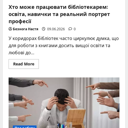
Хто може працювати бібліотекарем:
освіта, навички та реальний портрет
професії
Безнога Настя
09.06.2026
0
У коридорах бібліотек часто циркулює думка, що
для роботи з книгами досить вищої освіти та
любові до...
Read
Read More
more
about
Хто
може
працювати
бібліотекарем:
освіта,
навички
та
реальний
портрет
професії