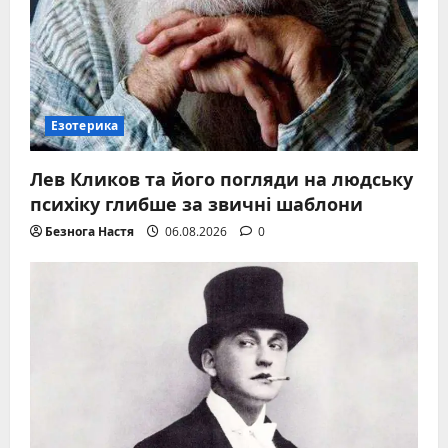
Езотерика
Лев Кликов та його погляди на людську
психіку глибше за звичні шаблони
Безнога Настя
06.08.2026
0