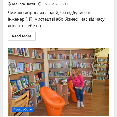
Безнога Настя
15.06.2026
0
Чимало дорослих людей, які відбулися в
інженерії, ІТ, мистецтві або бізнесі, час від часу
ловлять себе на...
Read
Read More
more
about
Працювати
вчителем
без
педагогічної
освіти:
коли
це
можливо
та
на
яких
умовах
Про роботу