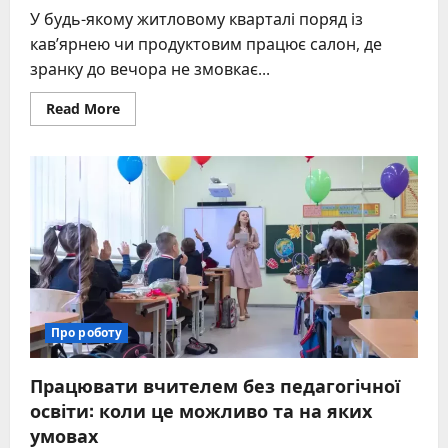
У будь-якому житловому кварталі поряд із
кав’ярнею чи продуктовим працює салон, де
зранку до вечора не змовкає...
Read
Read More
more
about
Що
робить
перукар
та
які
вміння
цінуються
у
справжнього
майстра
краси
Про роботу
Працювати вчителем без педагогічної
освіти: коли це можливо та на яких
умовах