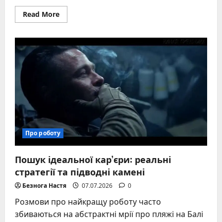
Read
Read More
more
about
Професія
стюардеса:
вимоги,
навчання,
зарплата
та
реальні
будні
Про роботу
Пошук ідеальної кар’єри: реальні
стратегії та підводні камені
Безнога Настя
07.07.2026
0
Розмови про найкращу роботу часто
збиваються на абстрактні мрії про пляжі на Балі