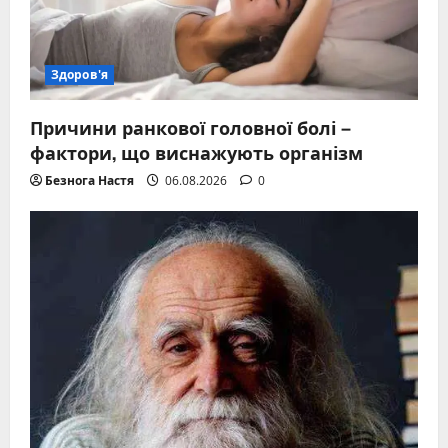
Здоров'я
Причини ранкової головної болі –
фактори, що виснажують організм
Безнога Настя
06.08.2026
0