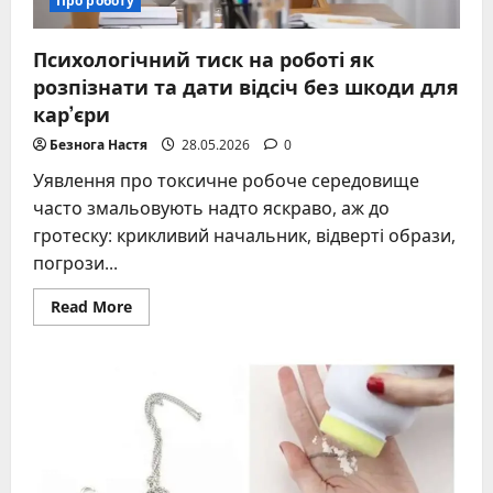
Про роботу
Психологічний тиск на роботі як
розпізнати та дати відсіч без шкоди для
кар’єри
Безнога Настя
28.05.2026
0
Уявлення про токсичне робоче середовище
часто змальовують надто яскраво, аж до
гротеску: крикливий начальник, відверті образи,
погрози...
Read
Read More
more
about
Психологічний
тиск
на
роботі
як
розпізнати
та
дати
відсіч
без