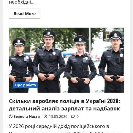
необхідні...
Read
Read More
more
about
Розплутування
ланцюжків
у
домашніх
умовах:
покрокові
методи
та
поради
Про роботу
Скільки заробляє поліція в Україні 2026:
детальний аналіз зарплат та надбавок
Безнога Настя
13.05.2026
0
У 2026 році середній дохід поліцейського в