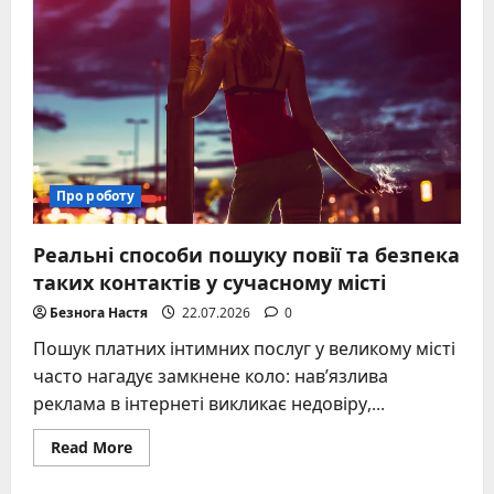
в
Україні
2026
року:
реальні
доходи
та
розрахунки
Про роботу
Реальні способи пошуку повії та безпека
таких контактів у сучасному місті
Безнога Настя
22.07.2026
0
Пошук платних інтимних послуг у великому місті
часто нагадує замкнене коло: навʼязлива
реклама в інтернеті викликає недовіру,...
Read
Read More
more
about
Реальні