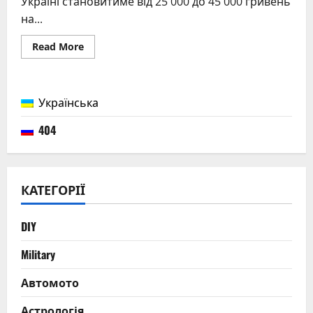
Україні становитиме від 25 000 до 45 000 гривень
на...
Read
Read More
more
about
Скільки
заробляє
поліція
Українська
в
Україні
2026:
404
детальний
аналіз
зарплат
та
надбавок
КАТЕГОРІЇ
DIY
Military
Автомото
Астрологія