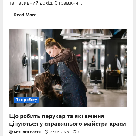
та пасивний дохід. Справжня...
Read
Read More
more
about
Пошук
ідеальної
кар’єри:
реальні
стратегії
та
підводні
камені
Про роботу
Що робить перукар та які вміння
цінуються у справжнього майстра краси
Безнога Настя
27.06.2026
0