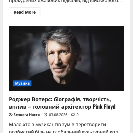
прокурених джазових підвалів, від військового...
Read
Read More
more
about
Труба:
історія,
конструкція,
поради
–
повний
гід
для
початківців
Музика
Роджер Вотерс: біографія, творчість,
вплив – головний архітектор Pink Floyd
Безнога Настя
03.08.2026
0
Мало хто з музикантів зумів перетворити
особистий біль на глобальний культурний код