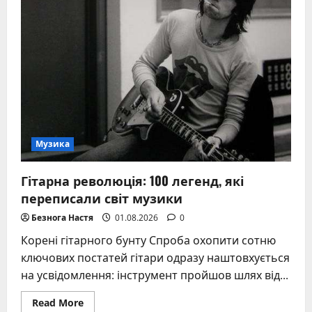
особисте
життя
(повний
огляд)
Музика
Гітарна революція: 100 легенд, які
переписали світ музики
Безнога Настя
01.08.2026
0
Корені гітарного бунту Спроба охопити сотню
ключових постатей гітари одразу наштовхується
на усвідомлення: інструмент пройшов шлях від...
Read
Read More
more