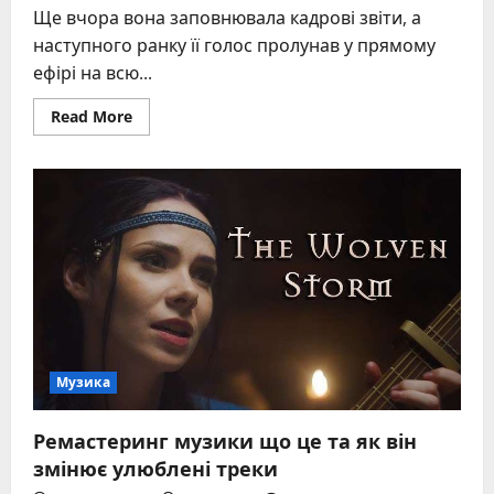
Ще вчора вона заповнювала кадрові звіти, а
наступного ранку її голос пролунав у прямому
ефірі на всю...
Read
Read More
more
about
Аїда
Ніколайчук:
біографія,
досягнення
та
особисте
життя
співачки
Музика
Ремастеринг музики що це та як він
змінює улюблені треки