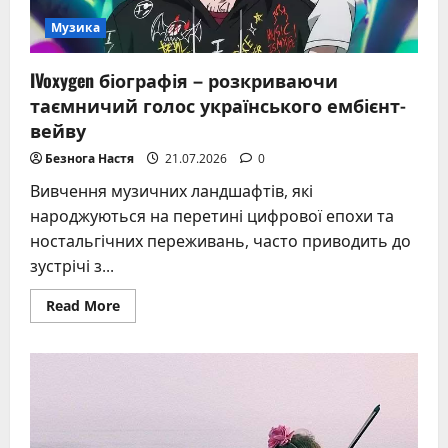
Музика
IVoxygen біографія – розкриваючи
таємничий голос українського ембієнт-
вейву
Безнога Настя
21.07.2026
0
Вивчення музичних ландшафтів, які
народжуються на перетині цифрової епохи та
ностальгічних переживань, часто приводить до
зустрічі з...
Read
Read More
more
about
IVoxygen
біографія
–
розкриваючи
таємничий
голос
українського
ембієнт-