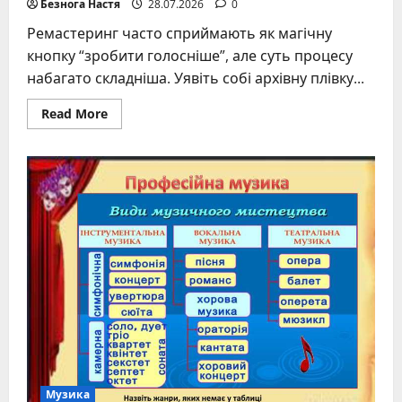
Безнога Настя
28.07.2026
0
Ремастеринг часто сприймають як магічну
кнопку “зробити голосніше”, але суть процесу
набагато складніша. Уявіть собі архівну плівку...
Read
Read More
more
about
Ремастеринг
музики
що
це
та
як
він
змінює
улюблені
треки
Музика