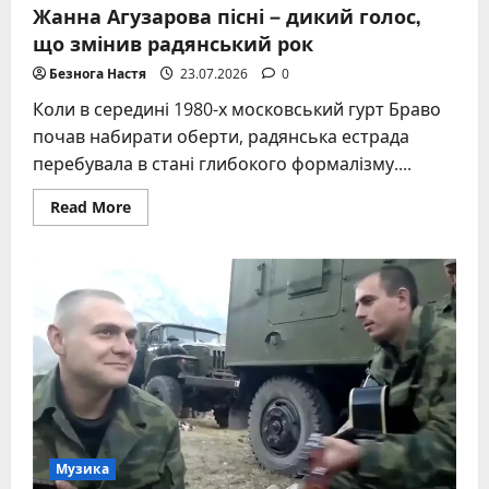
Жанна Агузарова пісні – дикий голос,
що змінив радянський рок
Безнога Настя
23.07.2026
0
Коли в середині 1980-х московський гурт Браво
почав набирати оберти, радянська естрада
перебувала в стані глибокого формалізму....
Read
Read More
more
about
Жанна
Агузарова
пісні
–
дикий
голос,
що
змінив
радянський
рок
Музика