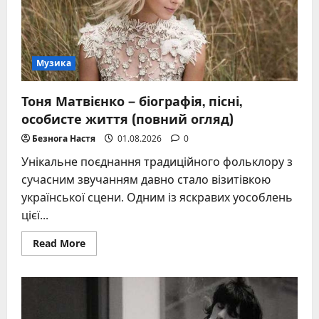
стимуляцію
та
врожайність
Музика
Тоня Матвієнко – біографія, пісні,
особисте життя (повний огляд)
Безнога Настя
01.08.2026
0
Унікальне поєднання традиційного фольклору з
сучасним звучанням давно стало візитівкою
української сцени. Одним із яскравих уособлень
цієї...
Read
Read More
more
about
Тоня
Матвієнко
–
біографія,
пісні,