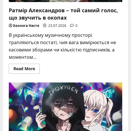
Ратмір Александров – той самий голос,
що звучить в окопах
Безнога Настя
23.07.2026
0
В українському музичному просторі
трапляються постаті, чия вага вимірюється не
касовими зборами чи кількістю підписників, а
моментом...
Read
Read More
more
about
Ратмір
Александров
–
той
самий
голос,
що
звучить
в
окопах