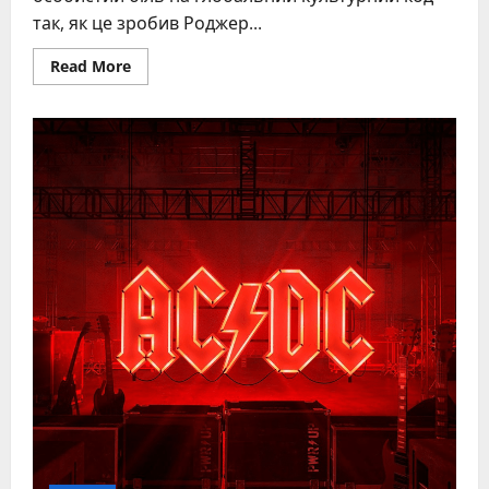
так, як це зробив Роджер...
Read
Read More
more
about
Роджер
Вотерс:
біографія,
творчість,
вплив
–
головний
архітектор
Pink
Floyd