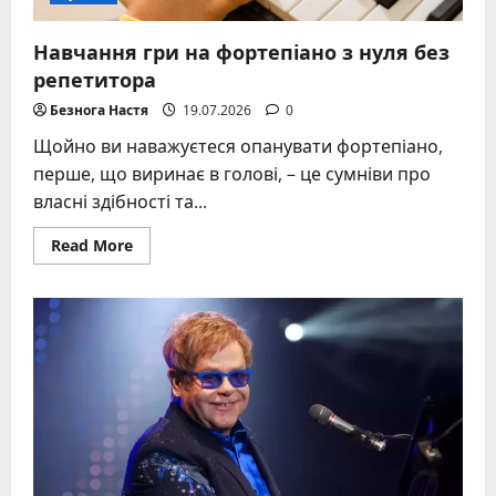
Навчання гри на фортепіано з нуля без
репетитора
Безнога Настя
19.07.2026
0
Щойно ви наважуєтеся опанувати фортепіано,
перше, що виринає в голові, – це сумніви про
власні здібності та...
Read
Read More
more
about
Навчання
гри
на
фортепіано
з
нуля
без
репетитора