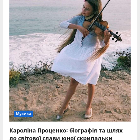
вейву
Музика
Кароліна Проценко: біографія та шлях
до світової слави юної скрипальки