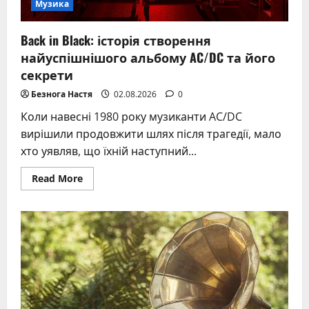
Музика
Back in Black: історія створення
найуспішнішого альбому AC/DC та його
секрети
Безнога Настя
02.08.2026
0
Коли навесні 1980 року музиканти AC/DC
вирішили продовжити шлях після трагедії, мало
хто уявляв, що їхній наступний...
Read
Read More
more
about
Back
in
Black:
історія
створення
найуспішнішого
альбому
AC/DC
та
його
секрети