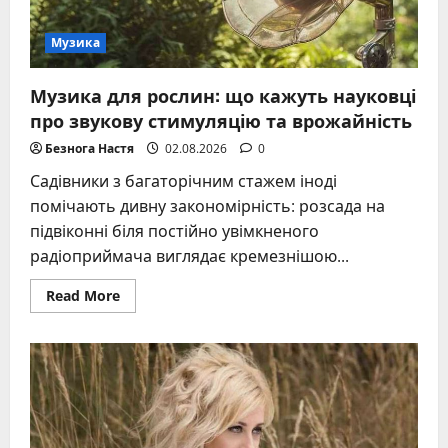
Музика
Музика для рослин: що кажуть науковці
про звукову стимуляцію та врожайність
Безнога Настя
02.08.2026
0
Садівники з багаторічним стажем іноді
помічають дивну закономірність: розсада на
підвіконні біля постійно увімкненого
радіоприймача виглядає кремезнішою...
Read
Read More
more
about
Музика
для
рослин:
що
кажуть
науковці
про
звукову