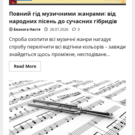
Повний гід музичними жанрами: від
народних пісень до сучасних гібридів
Безнога Настя
28.07.2026
0
Спроба охопити всі музичні жанри нагадує
спробу перелічити всі відтінки кольорів – завжди
знайдеться щось проміжне, несподіване...
Read
Read More
more
about
Повний
гід
музичними
жанрами:
від
народних
пісень
до
сучасних
гібридів