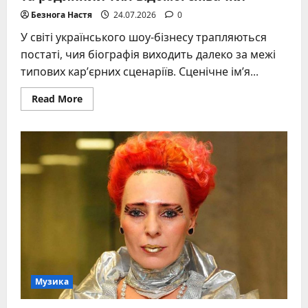
Безнога Настя
24.07.2026
0
У світі українського шоу-бізнесу трапляються
постаті, чия біографія виходить далеко за межі
типових кар’єрних сценаріїв. Сценічне ім’я...
Read
Read More
more
about
Камалія:
життєвий
шлях,
творчі
злети
та
родинний
тил
відомої
співачки
Музика