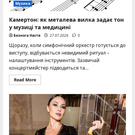
Музика
Камертон: як металева вилка задає тон
у музиці та медицині
Безнога Настя
27.07.2026
0
Щоразу, коли симфонічний оркестр готується до
виступу, відбувається невидимий ритуал –
налаштування інструментів. Зазвичай
концертмейстер підводиться та...
Read
Read More
more
about
Камертон:
як
металева
вилка
задає
тон
у
музиці
та
медицині