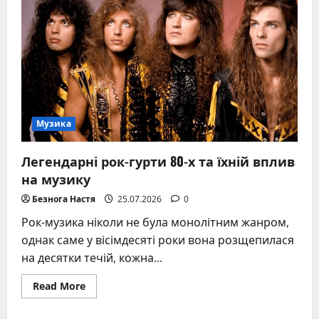
і
трагічна
доля
співачки
“Фристайлу”
Музика
Легендарні рок-гурти 80-х та їхній вплив
на музику
Безнога Настя
25.07.2026
0
Рок-музика ніколи не була монолітним жанром,
однак саме у вісімдесяті роки вона розщепилася
на десятки течій, кожна...
Read
Read More
more
about
Легендарні