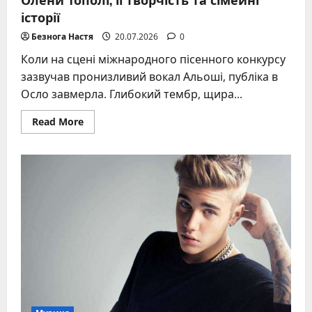
історії
Безнога Настя
20.07.2026
0
Коли на сцені міжнародного пісенного конкурсу
зазвучав пронизливий вокал Альоші, публіка в
Осло завмерла. Глибокий тембр, щира...
Read
Read More
more
about
Альоша:
біографія
української
співачки
Олени
Тополі,
її
творчість
та
сімейні
історії