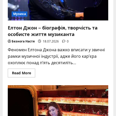
Музика
Елтон Джон – біографія, творчість та
особисте життя музиканта
Безнога Настя
18.07.2026
0
Феномен Елтона Джона важко вписати у звичні
рамки музичної індустрії, адже його кар’єра
охоплює понад п’ять десятиліть...
Read
Read More
more
about
Елтон
Джон
–
біографія,
творчість
та
особисте
життя
музиканта