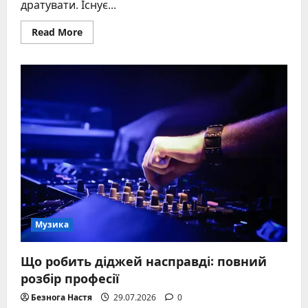
дратувати. Існує...
Read
Read More
more
about
Вадим
Лисиця
та
його
роль
у
звуковому
дизайні
культових
ігор
Музика
Що робить діджей насправді: повний
розбір професії
Безнога Настя
29.07.2026
0