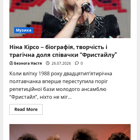
Музика
Ніна Кірсо – біографія, творчість і
трагічна доля співачки “Фристайлу”
Безнога Настя
26.07.2026
0
Коли влітку 1988 року двадцятип’ятирічна
полтавчанка вперше переступила поріг
репетиційної бази молодого ансамблю
“Фристайл”, ніхто не міг...
Read
Read More
more
about
Ніна
Кірсо
–
біографія,
творчість