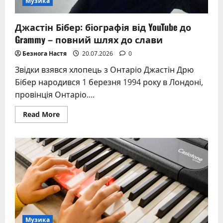
Музика
Джастін Бібер: біографія від YouTube до
Grammy – повний шлях до слави
Безнога Настя
20.07.2026
0
Звідки взявся хлопець з Онтаріо Джастін Дрю
Бібер народився 1 березня 1994 року в Лондоні,
провінція Онтаріо....
Read
Read More
more
about
Джастін
Бібер:
біографія
від
YouTube
до
Grammy
–
повний
шлях
до
слави
Музика