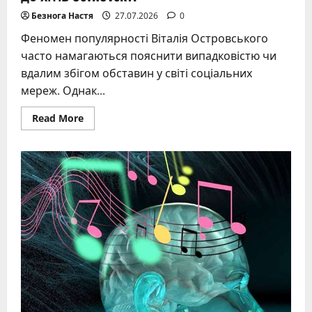
Безнога Настя
27.07.2026
0
Феномен популярності Віталія Островського
часто намагаються пояснити випадковістю чи
вдалим збігом обставин у світі соціальних
мереж. Однак...
Read
Read More
more
about
Віталій
Островський
–
шлях
від
каверів
до
хітів
OSTROVSKYI