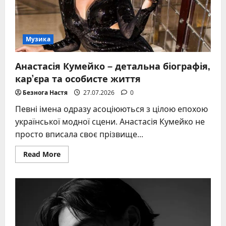
Музика
Анастасія Кумейко – детальна біографія,
кар’єра та особисте життя
Безнога Настя
27.07.2026
0
Певні імена одразу асоціюються з цілою епохою
української модної сцени. Анастасія Кумейко не
просто вписала своє прізвище...
Read
Read More
more
about
Анастасія
Кумейко
–
детальна
біографія,
кар’єра
та
особисте