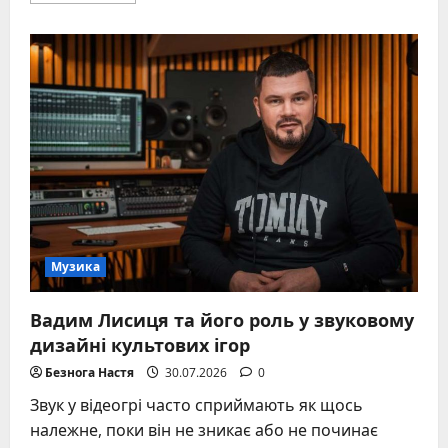
about
Гітарна
революція:
100
легенд,
які
переписали
світ
музики
Музика
Вадим Лисиця та його роль у звуковому
дизайні культових ігор
Безнога Настя
30.07.2026
0
Звук у відеогрі часто сприймають як щось
належне, поки він не зникає або не починає