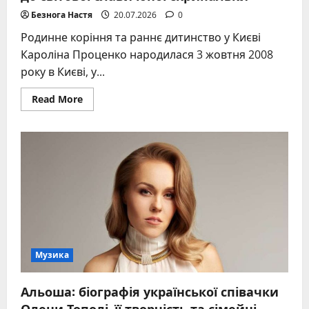
Безнога Настя
20.07.2026
0
Родинне коріння та раннє дитинство у Києві
Кароліна Проценко народилася 3 жовтня 2008
року в Києві, у...
Read
Read More
more
about
Кароліна
Проценко:
біографія
та
шлях
до
світової
слави
юної
скрипальки
Музика
Альоша: біографія української співачки
Олени Тополі, її творчість та сімейні