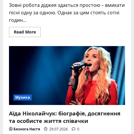
Зовні робота діджея здається простою – вмикати
пісні одну за одною. Однак за цим стоять сотні
годин...
Read
Read More
more
about
Що
робить
діджей
насправді:
повний
розбір
професії
Музика
Аїда Ніколайчук: біографія, досягнення
та особисте життя співачки
Безнога Настя
29.07.2026
0