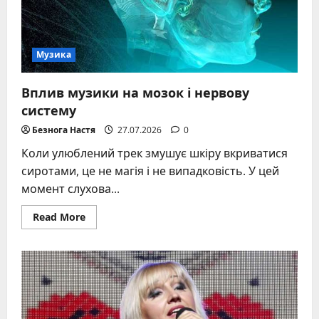
Музика
Вплив музики на мозок і нервову
систему
Безнога Настя
27.07.2026
0
Коли улюблений трек змушує шкіру вкриватися
сиротами, це не магія і не випадковість. У цей
момент слухова...
Read
Read More
more
about
Вплив
музики
на
мозок
і
нервову
систему