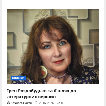
more
about
Дата
народження
Гаррі
Поттера:
день,
що
змінив
магічний
світ
Книжки
Ірен Роздобудько та її шлях до
літературних вершин
Безнога Настя
23.07.2026
0