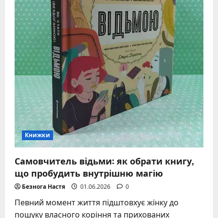
Книжки
Самовчитель відьми: як обрати книгу,
що пробудить внутрішню магію
Безнога Настя
01.06.2026
0
Певний момент життя підштовхує жінку до
пошуку власного коріння та прихованих