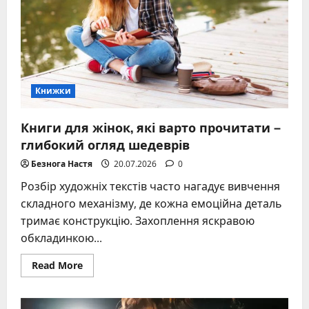
книги
про
бездоганну
привабливість
Книжки
Книги для жінок, які варто прочитати –
глибокий огляд шедеврів
Безнога Настя
20.07.2026
0
Розбір художніх текстів часто нагадує вивчення
складного механізму, де кожна емоційна деталь
тримає конструкцію. Захоплення яскравою
обкладинкою...
Read
Read More
more
about
Книги
для