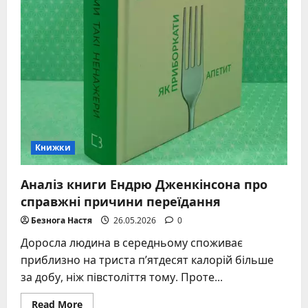
Книжки
Аналіз книги Ендрю Дженкінсона про
справжні причини переїдання
Безнога Настя
26.05.2026
0
Доросла людина в середньому споживає
приблизно на триста п’ятдесят калорій більше
за добу, ніж півстоліття тому. Проте...
Read
Read More