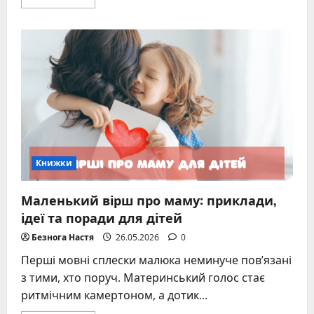
more
about
Аналіз
книги
Ендрю
Дженкінсона
про
справжні
причини
переїдання
Книжки
Маленький вірш про маму: приклади,
ідеї та поради для дітей
Безнога Настя
26.05.2026
0
Перші мовні сплески малюка неминуче пов’язані
з тими, хто поруч. Материнський голос стає
ритмічним камертоном, а дотик...