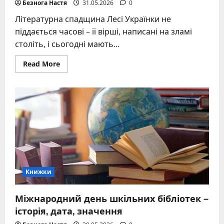
Безнога Настя
31.05.2026
0
Літературна спадщина Лесі Українки не
піддається часові – її вірші, написані на зламі
століть, і сьогодні мають...
Read
Read More
more
about
Вірші
Лесі
Українки,
що
зачаровують:
розбір
найпотужніших
творів
Книжки
Міжнародний день шкільних бібліотек –
історія, дата, значення