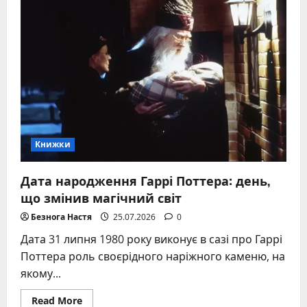
що
ти
людина
Симоненко
аналіз
вірша
та
історія
створення
Книжки
Дата народження Гаррі Поттера: день,
що змінив магічний світ
Безнога Настя
25.07.2026
0
Дата 31 липня 1980 року виконує в сазі про Гаррі
Поттера роль своєрідного наріжного каменю, на
якому...
Read
Read More