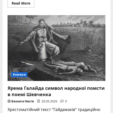
Read
Read More
more
about
Маленький
вірш
про
маму:
приклади,
ідеї
та
поради
для
дітей
Книжки
Ярема Галайда символ народної помсти
в поемі Шевченка
Безнога Настя
20.05.2026
0
Хрестоматійний текст “Гайдамаків” традиційно