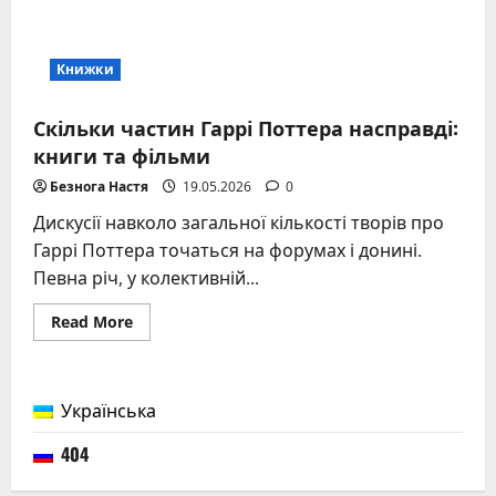
Книжки
Скільки частин Гаррі Поттера насправді:
книги та фільми
Безнога Настя
19.05.2026
0
Дискусії навколо загальної кількості творів про
Гаррі Поттера точаться на форумах і донині.
Певна річ, у колективній...
Read
Read More
more
about
Скільки
частин
Гаррі
Українська
Поттера
насправді:
книги
404
та
фільми