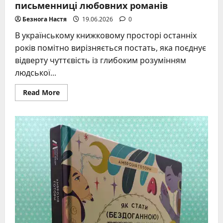
письменниці любовних романів
Безнога Настя
19.06.2026
0
В українському книжковому просторі останніх
років помітно вирізняється постать, яка поєднує
відверту чуттєвість із глибоким розумінням
людської...
Read
Read More
more
about
Ірен
Анжелі:
біографія
загадкової
письменниці
любовних
романів