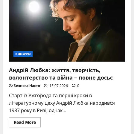
жінок,
які
варто
прочитати
–
глибокий
огляд
шедеврів
Книжки
Андрій Любка: життя, творчість,
волонтерство та війна – повне досьє
Безнога Настя
15.07.2026
0
Старт із Ужгорода та перші кроки в
літературному цеху Андрій Любка народився
1987 року в Ризі, однак...
Read
Read More
more
about