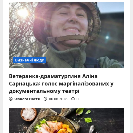
Визначні люди
Ветеранка-драматургиня Аліна
Сарнацька: голос маргіналізованих у
документальному театрі
Безнога Настя
06.08.2026
0