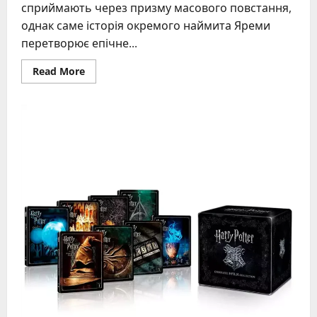
сприймають через призму масового повстання,
однак саме історія окремого наймита Яреми
перетворює епічне...
Read
Read More
more
about
Ярема
Галайда
символ
народної
помсти
в
поемі
Шевченка