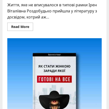
Життя, яке не вписувалося в типові рамки Ірен
Віталіївна Роздобудько прийшла у літературу з
досвідом, котрий аж...
Read
Read More
more
about
Ірен
Роздобудько
та
її
шлях
до
літературних
вершин