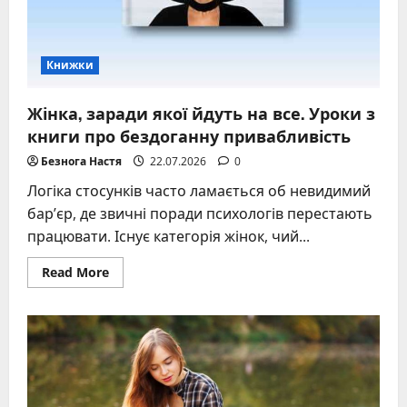
Книжки
Жінка, заради якої йдуть на все. Уроки з
книги про бездоганну привабливість
Безнога Настя
22.07.2026
0
Логіка стосунків часто ламається об невидимий
бар’єр, де звичні поради психологів перестають
працювати. Існує категорія жінок, чий...
Read
Read More
more
about
Жінка,
заради
якої
йдуть
на
все.
Уроки
з