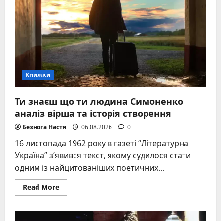
Книжки
Ти знаєш що ти людина Симоненко
аналіз вірша та історія створення
Безнога Настя
06.08.2026
0
16 листопада 1962 року в газеті “Літературна
Україна” з’явився текст, якому судилося стати
одним із найцитованіших поетичних...
Read
Read More
more
about
Ти
знаєш