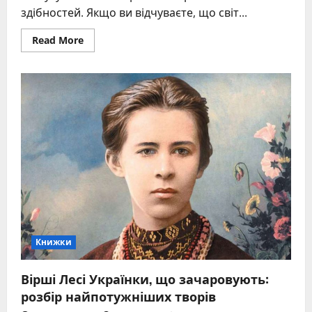
здібностей. Якщо ви відчуваєте, що світ...
Read
Read More
more
about
Самовчитель
відьми:
як
обрати
книгу,
що
пробудить
внутрішню
магію
Книжки
Вірші Лесі Українки, що зачаровують:
розбір найпотужніших творів