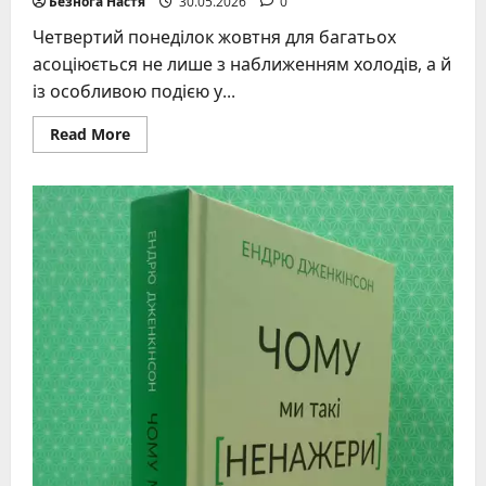
Безнога Настя
30.05.2026
0
Четвертий понеділок жовтня для багатьох
асоціюється не лише з наближенням холодів, а й
із особливою подією у...
Read
Read More
more
about
Міжнародний
день
шкільних
бібліотек
–
історія,
дата,
значення