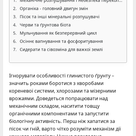
Механічне розпушування і небезпека перекопування
Органіка - головний двигун змін
Пісок та інші мінеральні розпушувачі
Черви та ґрунтова біота
Мульчування як безперервний цикл
Осіннє вапнування та фосфоритування
Сидерати та сівозміна для важкої землі
Ігнорувати особливості глинистого ґрунту –
значить роками боротися з хворобами
кореневої системи, хлорозами та мізерними
врожаями. Доведеться попрацювати над
механічним складом, наситити товщу
органічними компонентами та запустити
біологічну активність. Перш ніж хапатися за
пісок чи гній, варто чітко розуміти механізм дії