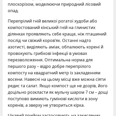
плоскорізом, моделюючи природний лісовий
опад.
Перепрілий гній великої рогатої худоби або
компостований кінський гній на глинистих
ділянках проявляють себе краще, ніж пташиний
послід чи свіжий коров’як. Останні надто
азотисті, виділяють аміак, обпалюють корені й
провокують грибкові інфекції в умовах
перезволоження. Оптимальна норма для
першого разу – відро добре перепрілого
компосту на квадратний метр із закладенням
восени. Навесні на цьому місці вже можна сіяти
редис та салат. Якщо компост ще не дозрів, його
доцільно розкласти як мульчу шаром 7 см – дощі
поступово вимиють гумінові кислоти в зону
коренів, а зверху не утвориться кірка.
Цікавий прийом застосовують на закислених