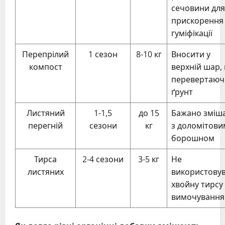
сечовини для
прискорення
гуміфікації
Перепрілий
1 сезон
8-10 кг
Вносити у
компост
верхній шар,
перевертаюч
ґрунт
Листяний
1-1,5
до 15
Бажано зміш
перегній
сезони
кг
з доломітови
борошном
Тирса
2-4 сезони
3-5 кг
Не
листяних
використову
хвойну тирсу
вимочування