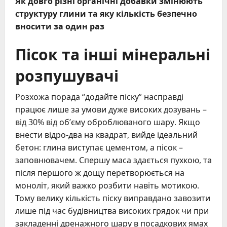
Як довго різні органічні добавки змінюють
структуру глини та яку кількість безпечно
вносити за один раз
Пісок та інші мінеральні
розпушувачі
Розхожа порада “додайте піску” насправді
працює лише за умови дуже високих дозувань –
від 30% від об’єму оброблюваного шару. Якщо
внести відро-два на квадрат, вийде ідеальний
бетон: глина виступає цементом, а пісок –
заповнювачем. Спершу маса здається пухкою, та
після першого ж дощу перетворюється на
моноліт, який важко розбити навіть мотикою.
Тому велику кількість піску виправдано завозити
лише під час будівництва високих грядок чи при
закладенні дренажного шару в посадкових ямах