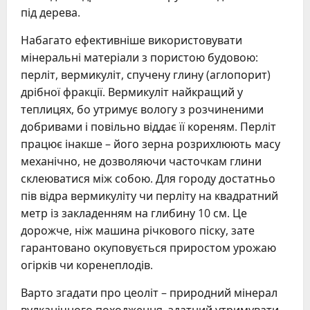
під дерева.
Набагато ефективніше використовувати
мінеральні матеріали з пористою будовою:
перліт, вермикуліт, спучену глину (аглопорит)
дрібної фракції. Вермикуліт найкращий у
теплицях, бо утримує вологу з розчиненими
добривами і повільно віддає її кореням. Перліт
працює інакше – його зерна розрихлюють масу
механічно, не дозволяючи часточкам глини
склеюватися між собою. Для городу достатньо
пів відра вермикуліту чи перліту на квадратний
метр із закладенням на глибину 10 см. Це
дорожче, ніж машина річкового піску, зате
гарантовано окуповується приростом урожаю
огірків чи коренеплодів.
Варто згадати про цеоліт – природний мінерал