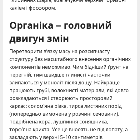
глибинних шарів, збагачуючи верхній горизонт
калієм і фосфором.
Органіка – головний
двигун змін
Перетворити в’язку масу на розсипчасту
структуру без масштабного внесення органічних
компонентів неможливо. Чим бідніший ґрунт на
перегній, тим швидше глинисті часточки
злипаються у моноліт після дощу. Найкраще
працюють грубі, волокнисті матеріали, які довго
розкладаються і створюють просторовий
каркас: солом’яна різка, тирса листяних порід
(попередньо вимочена у розчині сечовини),
подрібнена кора, лушпиння соняшника,
торф’яна крихта. Усе це вносять не під лопату, а
закладають у верхні 5–10 сантиметрів