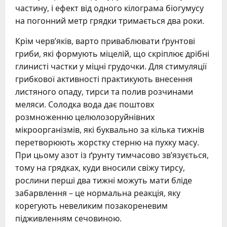
частину, і ефект від одного кілограма біогумусу
на погонний метр грядки тримається два роки.
Крім черв’яків, варто приваблювати ґрунтові
гриби, які формують міцелій, що скріплює дрібні
глинисті частки у міцні грудочки. Для стимуляції
грибкової активності практикують внесення
листяного опаду, тирси та полив розчинами
меляси. Солодка вода дає поштовх
розмноженню целюлозоруйнівних
мікроорганізмів, які буквально за кілька тижнів
перетворюють жорстку стерню на пухку масу.
При цьому азот із ґрунту тимчасово зв’язується,
тому на грядках, куди вносили свіжу тирсу,
рослини перші два тижні можуть мати бліде
забарвлення – це нормальна реакція, яку
корегують невеликим позакореневим
підживленням сечовиною.