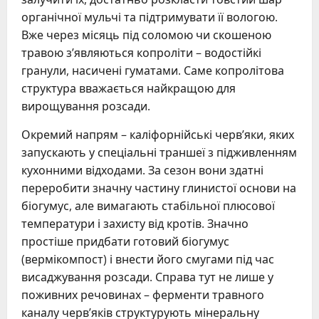
органічної мульчі та підтримувати її вологою.
Вже через місяць під соломою чи скошеною
травою з’являються копроліти – водостійкі
гранули, насичені гуматами. Саме копролітова
структура вважається найкращою для
вирощування розсади.
Окремий напрям – каліфорнійські черв’яки, яких
запускають у спеціальні траншеї з підживленням
кухонними відходами. За сезон вони здатні
переробити значну частину глинистої основи на
біогумус, але вимагають стабільної плюсової
температури і захисту від кротів. Значно
простіше придбати готовий біогумус
(вермікомпост) і внести його смугами під час
висаджування розсади. Справа тут не лише у
поживних речовинах – ферменти травного
каналу черв’яків структурують мінеральну