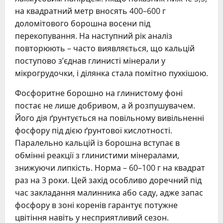
на квадратний метр вносять 400–600 г
доломітового борошна восени під
перекопування. На наступний рік аналіз
повторюють – часто виявляється, що кальцій
поступово з’єднав глинисті мінерали у
мікрогрудочки, і ділянка стала помітно пухкішою.
Фосфоритне борошно на глинистому фоні
постає не лише добривом, а й розпушувачем.
Його дія ґрунтується на повільному вивільненні
фосфору під дією ґрунтової кислотності.
Паралельно кальцій із борошна вступає в
обмінні реакції з глинистими мінералами,
знижуючи липкість. Норма – 60–100 г на квадрат
раз на 3 роки. Цей захід особливо доречний під
час закладання малинника або саду, адже запас
фосфору в зоні коренів гарантує потужне
цвітіння навіть у несприятливий сезон.