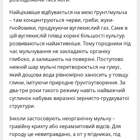
Найцікавіше відбувається на межі ґрунт/мульча
– там концентруються черви, гриби, жуки-
ґнойовики, продукуючи вуглекислий газ. Саме в
цій вуглекислій плівці корені більшості культур
розвиваються найактивніше. Тому городники під
час мульчування не закладають органіку
глибоко, а залишають на поверхні. Поступово
нижній шар мульчі перетворюється на гумус,
який дощова вода рівномірно заносить у товщу
глини, імітуючи природне ґрунтоутворення. За
два-три роки такого режиму навіть найважчий
суглинок набуває виразної зернисто-грудкуватої
структури.
Інколи застосовують неорганічну мульчу –
гравійну крихту або керамзитовий відсів. Для
городу це невиправдано, а от у ягідниках, під