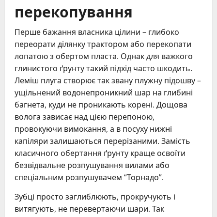
перекопування
Перше бажання власника цілини – глибоко
переорати ділянку трактором або перекопати
лопатою з обертом пласта. Однак для важкого
глинистого ґрунту такий підхід часто шкодить.
Леміш плуга створює так звану плужну підошву –
ущільнений водонепроникний шар на глибині
багнета, куди не проникають корені. Дощова
волога зависає над цією перепоною,
провокуючи вимокання, а в посуху нижні
капіляри залишаються перерізаними. Замість
класичного обертання ґрунту краще освоїти
безвідвальне розпушування вилами або
спеціальним розпушувачем “Торнадо”.
Зубці просто заглиблюють, прокручують і
витягують, не перевертаючи шари. Так