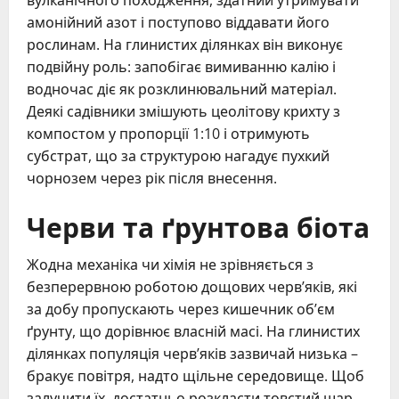
вулканічного походження, здатний утримувати
амонійний азот і поступово віддавати його
рослинам. На глинистих ділянках він виконує
подвійну роль: запобігає вимиванню калію і
водночас діє як розклинювальний матеріал.
Деякі садівники змішують цеолітову крихту з
компостом у пропорції 1:10 і отримують
субстрат, що за структурою нагадує пухкий
чорнозем через рік після внесення.
Черви та ґрунтова біота
Жодна механіка чи хімія не зрівняється з
безперервною роботою дощових черв’яків, які
за добу пропускають через кишечник об’єм
ґрунту, що дорівнює власній масі. На глинистих
ділянках популяція черв’яків зазвичай низька –
бракує повітря, надто щільне середовище. Щоб
залучити їх, достатньо розкласти товстий шар