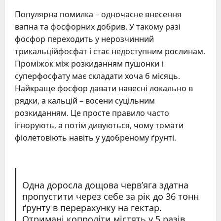
Популярна помилка – одночасне внесення
вапна та фосфорних добрив. У такому разі
фосфор переходить у нерозчинний
трикальційфосфат і стає недоступним рослинам.
Проміжок між розкиданням пушонки і
суперфосфату має складати хоча б місяць.
Найкраще фосфор давати навесні локально в
рядки, а кальцій – восени суцільним
розкиданням. Це просте правило часто
ігнорують, а потім дивуються, чому томати
фіолетовіють навіть у удобреному ґрунті.
Одна доросла дощова черв’яга здатна
пропустити через себе за рік до 36 тонн
ґрунту в перерахунку на гектар.
Отримані копроліти містять у 5 разів