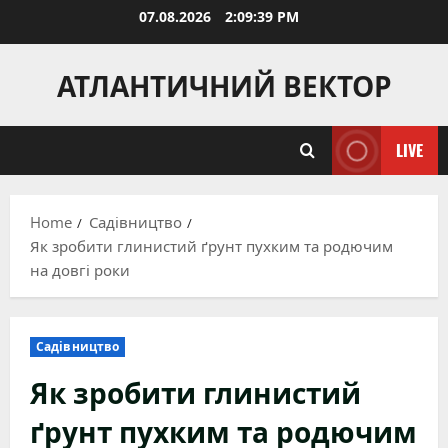
Skip
07.08.2026
2:09:40 PM
to
content
АТЛАНТИЧНИЙ ВЕКТОР
LIVE
Home
Садівництво
Як зробити глинистий ґрунт пухким та родючим
на довгі роки
Садівництво
Як зробити глинистий
ґрунт пухким та родючим