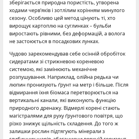
зберігається природна пористість, утворена
ходами черв’яків і зотлілим корінням минулого
сезону. Особливо цей метод цінують ті, хто
вирощує картоплю на суглинках – бульби
виростають рівними, без деформацій, а волога
не застоюється в посадкових лунках.
Чудово зарекомендував себе осінній обробіток
сидератами зі стрижневою кореневою
системою, які замінюють механічне
розпушування. Наприклад, олійна редька чи
люпин пронизують ґрунт на метр і більше. Після
відмирання їхня біомаса перетворюється на
вертикальні канали, які виконують функцію
природного дренажу. Відмерлі корені стають
магістралями для руху ґрунтового повітря, що
різко знижує щільність складення. До того ж
залишки рослин підтягують мінерали з