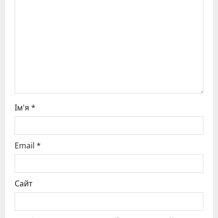
t
i
o
n
Ім'я
*
Email
*
Сайт