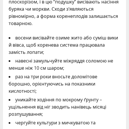
плоскорізом, і в цю “подушку” висівають насіння
буряка чи моркви. Сходи з’являються
рівномірно, а форма коренеплодів залишається
товарною.
восени висівайте озиме жито або суміш вики
й вівса, щоб коренева система працювала
замість лопати;
навесні замульчуйте міжряддя соломою не
менше ніж 10 см шаром;
раз на три роки вносьте доломітове
борошно, орієнтуючись на показники
кислотності;
уникайте ходіння по мокрому ґрунту –
ущільнення від ніг зводить нанівець місяці
розпушування;
чергуйте культури з мичкуватою та