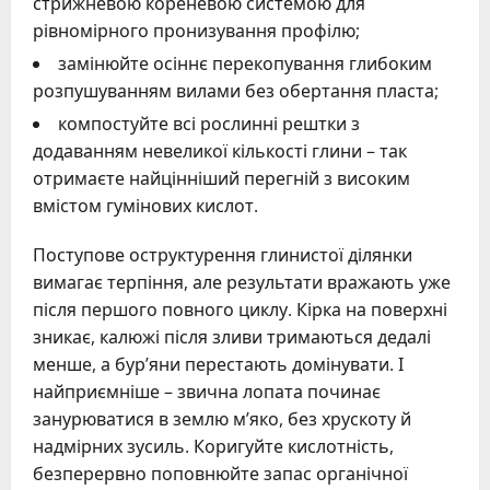
стрижневою кореневою системою для
рівномірного пронизування профілю;
замінюйте осіннє перекопування глибоким
розпушуванням вилами без обертання пласта;
компостуйте всі рослинні рештки з
додаванням невеликої кількості глини – так
отримаєте найцінніший перегній з високим
вмістом гумінових кислот.
Поступове оструктурення глинистої ділянки
вимагає терпіння, але результати вражають уже
після першого повного циклу. Кірка на поверхні
зникає, калюжі після зливи тримаються дедалі
менше, а бур’яни перестають домінувати. І
найприємніше – звична лопата починає
занурюватися в землю м’яко, без хрускоту й
надмірних зусиль. Коригуйте кислотність,
безперервно поповнюйте запас органічної