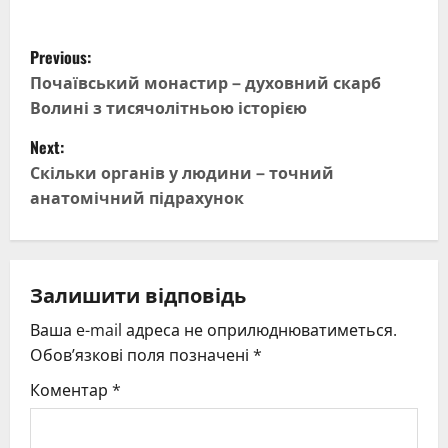
P
Previous:
o
Почаївський монастир – духовний скарб
Волині з тисячолітньою історією
s
Next:
t
Скільки органів у людини – точний
анатомічний підрахунок
n
a
v
Залишити відповідь
Ваша e-mail адреса не оприлюднюватиметься.
i
Обов’язкові поля позначені
*
g
Коментар
*
a