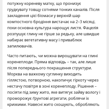
потужну кореневу матку, що пронизує
грудкувату товщу сотнями тонких каналів. Після
закладення цієї біомаси у верхній шар
компостного бродіння вистачає на 2–3 місяці,
поки основна культура нарощує листя. Фацелія
розпушує глину не гірше за редьку, але швидше
набирає вегетативну масу і приваблює
запилювачів.
Часто питають, чи можна вирощувати на глині
коренеплоди. Пряма відповідь – так, але лише
після попереднього покращення структури.
Морква на важкому суглинку виходить
гіллястою, потворною, накопичує гіркоту через
нестачу повітря в зоні коренеплоду. Рішення –
посіяти під зиму жито, яке витягує зайву вологу і
проморожує ґрунтові агрегати, роблячи їх
крихкими. Навесні жито скошують, обробляють