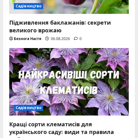
Садівництво
Підживлення баклажанів: секрети
великого врожаю
Безнога Настя
06.08.2026
0
Садівництво
Кращі сорти клематисів для
українського саду: види та правила