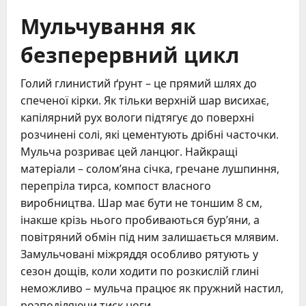
Мульчування як
безперервний цикл
Голий глинистий ґрунт – це прямий шлях до
спеченої кірки. Як тільки верхній шар висихає,
капілярний рух вологи підтягує до поверхні
розчинені солі, які цементують дрібні часточки.
Мульча розриває цей ланцюг. Найкращі
матеріали – солом’яна січка, гречане лушпиння,
перепріла тирса, компост власного
виробництва. Шар має бути не тоншим 8 см,
інакше крізь нього пробиваються бур’яни, а
повітряний обмін під ним залишається млявим.
Замульчовані міжряддя особливо рятують у
сезон дощів, коли ходити по розкислій глині
неможливо – мульча працює як пружний настил,
розподіляючи тиск ноги.