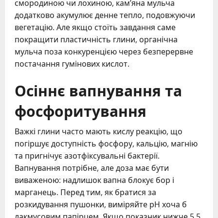
смородиною чи лохиною, кам’яна мульча
додатково акумулює денне тепло, подовжуючи
вегетацію. Але якщо стоїть завдання саме
покращити пластичність глини, органічна
мульча поза конкуренцією через безперервне
постачання гумінових кислот.
Осіннє вапнування та
фосфоритування
Важкі глини часто мають кислу реакцію, що
погіршує доступність фосфору, кальцію, магнію
та пригнічує азотфіксувальні бактерії.
Вапнування потрібне, але доза має бути
виваженою: надлишок вапна блокує бор і
марганець. Перед тим, як братися за
розкидування пушонки, виміряйте рН хоча б
лакмусовим папірцем. Якщо показник нижче 5,5,