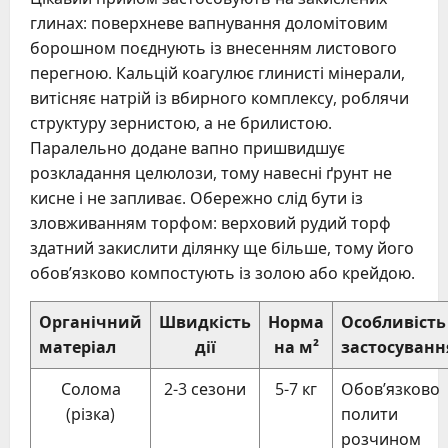
глинах: поверхневе вапнування доломітовим
борошном поєднують із внесенням листового
перегною. Кальцій коагулює глинисті мінерали,
витісняє натрій із вбирного комплексу, роблячи
структуру зернистою, а не брилистою.
Паралельно додане вапно пришвидшує
розкладання целюлози, тому навесні ґрунт не
кисне і не запливає. Обережно слід бути із
зловживанням торфом: верховий рудий торф
здатний закислити ділянку ще більше, тому його
обов’язково компостують із золою або крейдою.
Органічний
Швидкість
Норма
Особливість
матеріал
дії
на м²
застосуванн
Солома
2-3 сезони
5-7 кг
Обов’язково
(різка)
полити
розчином