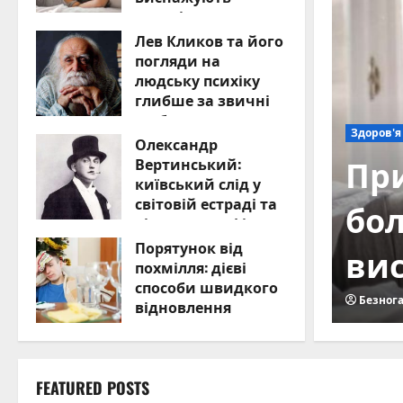
організм
Лев Кликов та його
06.08.2026
0
погляди на
людську психіку
глибше за звичні
шаблони
Езотери
Олександр
06.08.2026
0
кової головної
Лев
Вертинський:
київський слід у
світовій естраді та
ри, що
на 
кінематографі
Порятунок від
організм
06.08.2026
0
зв
похмілля: дієві
способи швидкого
Безнога
відновлення
06.08.2026
0
FEATURED POSTS