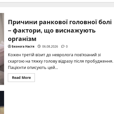
Причини ранкової головної болі
– фактори, що виснажують
організм
Безнога Настя
06.08.2026
0
Кожен третій візит до невролога пов’язаний зі
скаргою на тяжку голову відразу після пробудження.
Пацієнти описують цей...
Read
Read More
more
about
Причини
ранкової
головної
болі
–
фактори,
що
виснажують