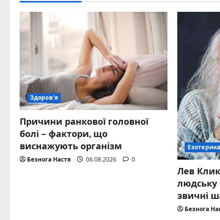
Здоров'я
Причини ранкової головної
болі – фактори, що
виснажують організм
Езотерик
Безнога Настя
06.08.2026
0
Лев Клик
людську 
звичні 
Безнога На