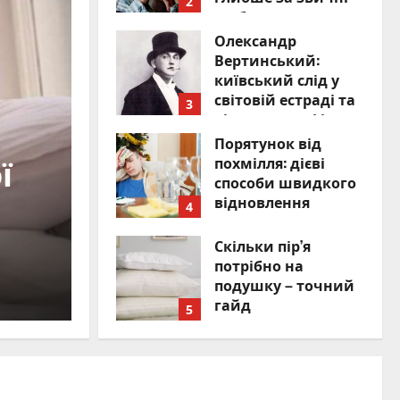
2
шаблони
Олександр
06.08.2026
0
Вертинський:
київський слід у
світовій естраді та
3
кінематографі
Визначні люди
Порятунок від
06.08.2026
0
и
Олександр Верти
похмілля: дієві
способи швидкого
відновлення
 за
київський слід у 
4
06.08.2026
0
Скільки пір’я
естраді та кінем
потрібно на
подушку – точний
Безнога Настя
06.08.2026
0
гайд
5
06.08.2026
0
Причини ранкової
головної болі –
фактори, що