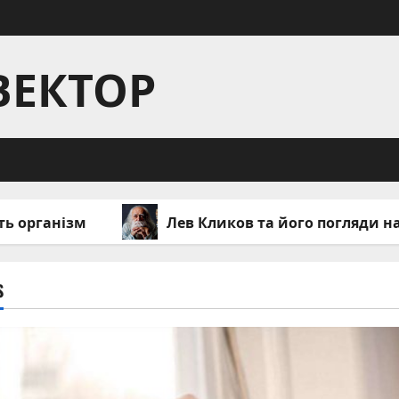
ВЕКТОР
Лев Кликов та його погляди на людську пс
S