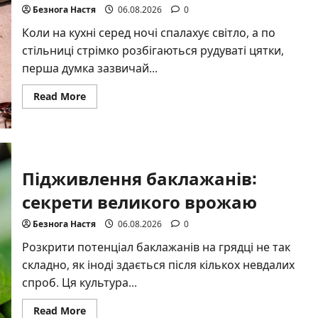
Безнога Настя
06.08.2026
0
Коли на кухні серед ночі спалахує світло, а по
стільниці стрімко розбігаються рудуваті цятки,
перша думка зазвичай...
Read
Read More
more
about
Причини
появи
тарганів
та
як
Підживлення баклажанів:
їх
уникнути:
секрети великого врожаю
повний
гід
Безнога Настя
06.08.2026
0
Розкрити потенціал баклажанів на грядці не так
складно, як іноді здається після кількох невдалих
спроб. Ця культура...
Read
Read More