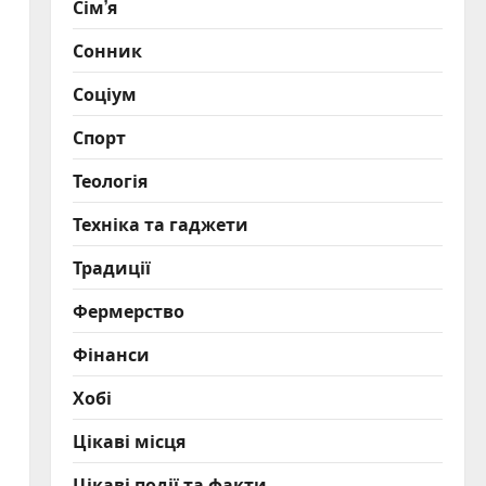
Сім’я
Сонник
Соціум
Спорт
Теологія
Техніка та гаджети
Традиції
Фермерство
Фінанси
Хобі
Цікаві місця
Цікаві події та факти