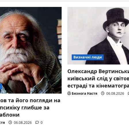
Визначні люди
Олександр Вертинськ
київський слід у світо
естраді та кінематогр
а
Безнога Настя
06.08.2026
ов та його погляди на
психіку глибше за
шаблони
стя
06.08.2026
0