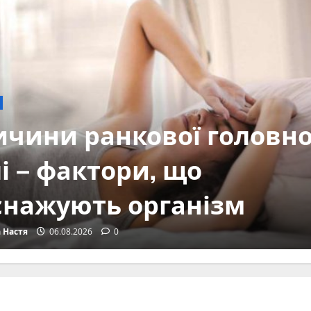
ка
 Кликов та його погляд
людську психіку глибше
ичні шаблони
 Настя
06.08.2026
0