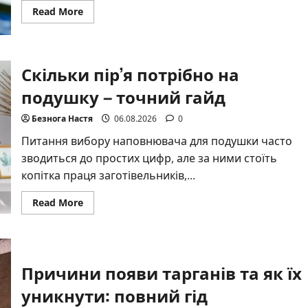
Read
Read More
more
about
Порятунок
від
похмілля:
Скільки пір’я потрібно на
дієві
способи
швидкого
подушку – точний гайд
відновлення
Безнога Настя
06.08.2026
0
Питання вибору наповнювача для подушки часто
зводиться до простих цифр, але за ними стоїть
копітка праця заготівельників,...
Read
Read More
more
about
Скільки
пір’я
потрібно
на
Причини появи тарганів та як їх
подушку
–
точний
уникнути: повний гід
гайд