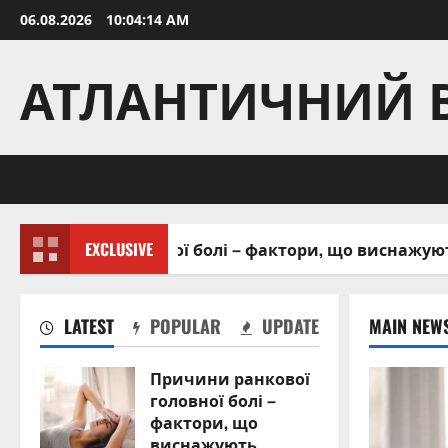
Skip
06.08.2026
10:04:16 AM
to
content
АТЛАНТИЧНИЙ 
головної болі – фактори, що виснажують організм
EXCLUSIVE
LATEST
POPULAR
UPDATE
MAIN NEW
Причини ранкової
головної болі –
фактори, що
виснажують