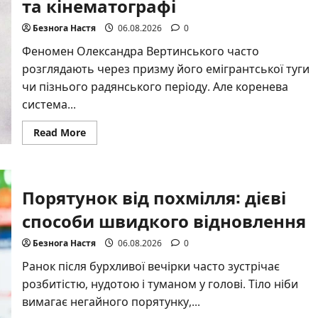
та кінематографі
Безнога Настя
06.08.2026
0
Феномен Олександра Вертинського часто
розглядають через призму його емігрантської туги
чи пізнього радянського періоду. Але коренева
система...
Read
Read More
more
about
Олександр
Вертинський:
київський
Порятунок від похмілля: дієві
слід
у
світовій
способи швидкого відновлення
естраді
та
кінематографі
Безнога Настя
06.08.2026
0
Ранок після бурхливої вечірки часто зустрічає
розбитістю, нудотою і туманом у голові. Тіло ніби
вимагає негайного порятунку,...