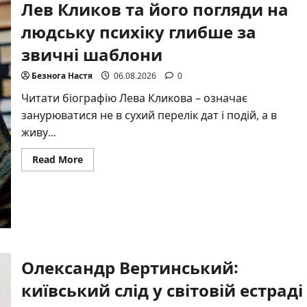
Лев Кликов та його погляди на
організм
людську психіку глибше за
звичні шаблони
Безнога Настя
06.08.2026
0
Читати біографію Лева Кликова – означає
занурюватися не в сухий перелік дат і подій, а в
живу...
Read
Read More
more
about
Лев
Кликов
та
його
погляди
на
людську
психіку
Олександр Вертинський:
глибше
за
київський слід у світовій естраді
звичні
шаблони