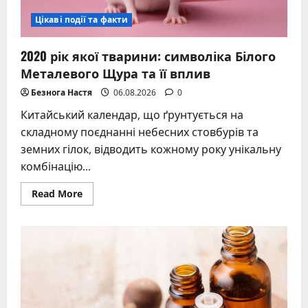
Цікаві події та факти
2020 рік якої тварини: символіка Білого
Металевого Щура та її вплив
Безнога Настя
06.08.2026
0
Китайський календар, що ґрунтується на
складному поєднанні небесних стовбурів та
земних гілок, відводить кожному року унікальну
комбінацію...
Read
Read More
more
about
2020
рік
якої
тварини:
символіка
Білого
Металевого
Щура
та