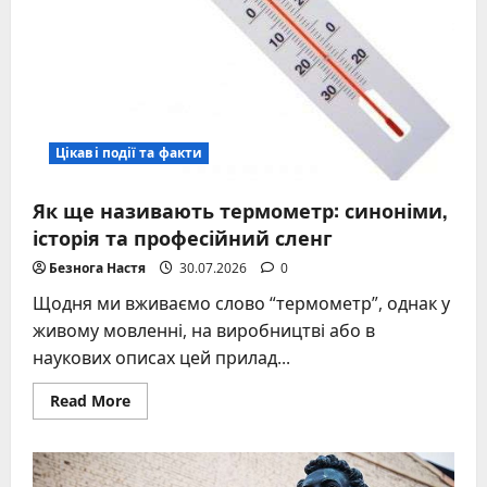
Цікаві події та факти
Як ще називають термометр: синоніми,
історія та професійний сленг
Безнога Настя
30.07.2026
0
Щодня ми вживаємо слово “термометр”, однак у
живому мовленні, на виробництві або в
наукових описах цей прилад...
Read
Read More
more
about
Як
ще
називають