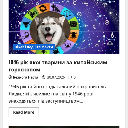
Пушкін:
хроніка
дуелі
з
Дантесом
і
останні
години
поета
Цікаві події та факти
1946 рік якої тварини за китайським
гороскопом
Безнога Настя
30.07.2026
0
1946 рік та його зодіакальний покровитель
Люди, які з’явилися на світ у 1946 році,
знаходяться під заступництвом...
Read
Read More
more
about
1946
рік