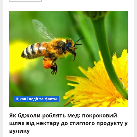
more
about
Склад
скла:
пісок,
сода,
вапно
та
приховані
компоненти
Цікаві події та факти
Як бджоли роблять мед: покроковий
шлях від нектару до стиглого продукту у
вулику