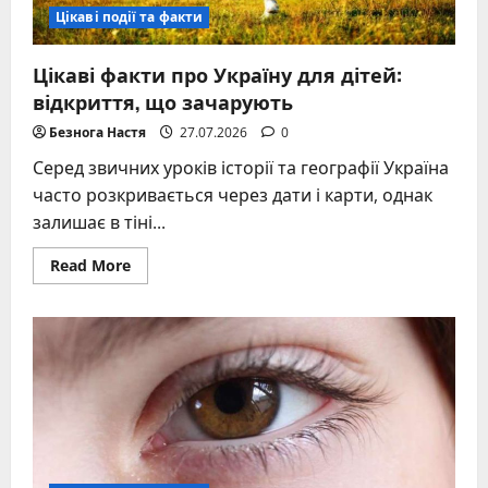
Цікаві події та факти
Цікаві факти про Україну для дітей:
відкриття, що зачарують
Безнога Настя
27.07.2026
0
Серед звичних уроків історії та географії Україна
часто розкривається через дати і карти, однак
залишає в тіні...
Read
Read More
more
about
Цікаві
факти
про
Україну
для
дітей:
відкриття,
що
зачарують