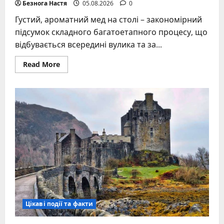
Безнога Настя
05.08.2026
0
Густий, ароматний мед на столі – закономірний
підсумок складного багатоетапного процесу, що
відбувається всередині вулика та за...
Read
Read More
more
about
Як
бджоли
роблять
мед:
покроковий
шлях
від
нектару
до
стиглого
продукту
у
вулику
Цікаві події та факти