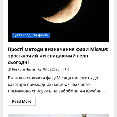
Цікаві події та факти
Прості методи визначення фази Місяця:
зростаючий чи спадаючий серп
сьогодні
Безнога Настя
03.08.2026
0
Вміння визначати фазу Місяця належить до
категорії прикладних навичок, які часто
помилково списують на забобони чи архаїчні...
Read
Read More
more
about
Прості
методи