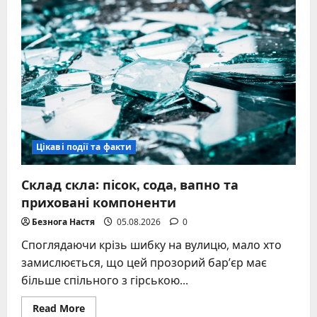
застосування,
дозування,
протипоказання
–
повний
огляд
Цікаві події та факти
Склад скла: пісок, сода, вапно та
приховані компоненти
Безнога Настя
05.08.2026
0
Споглядаючи крізь шибку на вулицю, мало хто
замислюється, що цей прозорий бар’єр має
більше спільного з гірською...
Read
Read More