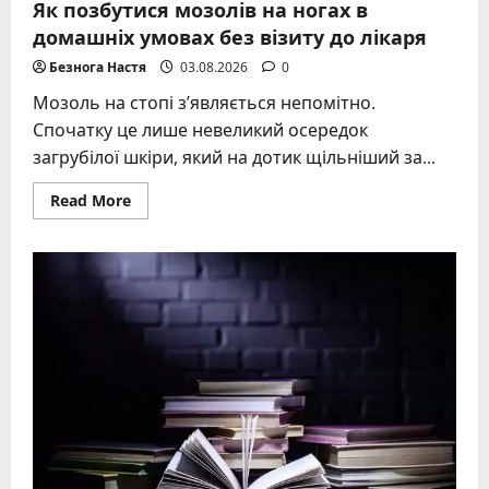
Як позбутися мозолів на ногах в
домашніх умовах без візиту до лікаря
Безнога Настя
03.08.2026
0
Мозоль на стопі з’являється непомітно.
Спочатку це лише невеликий осередок
загрубілої шкіри, який на дотик щільніший за...
Read
Read More
more
about
Як
позбутися
мозолів
на
ногах
в
домашніх
умовах
без
візиту
до
лікаря