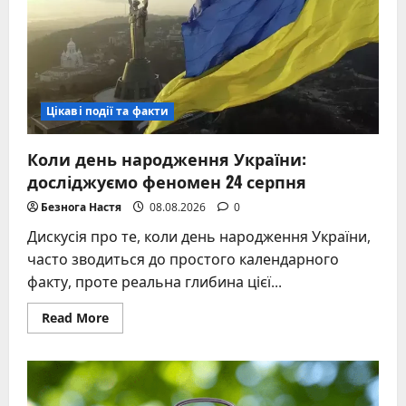
довіряти
лише
очам
при
його
виборі
Цікаві події та факти
Коли день народження України:
досліджуємо феномен 24 серпня
Безнога Настя
08.08.2026
0
Дискусія про те, коли день народження України,
часто зводиться до простого календарного
факту, проте реальна глибина цієї...
Read
Read More
more
about
Коли
день
народження
України:
досліджуємо