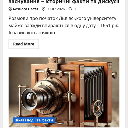
заснування – історичні факти та дискусії
Безнога Настя
31.07.2026
0
Розмови про початок Львівського університету
майже завжди впираються в одну дату – 1661 рік.
Її називають точкою...
Read
Read More
more
about
Львівський
університет
1661
рік
заснування
–
історичні
факти
та
дискусії
Цікаві події та факти