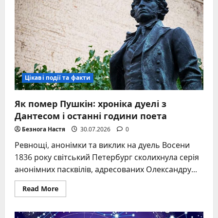
термометр:
синоніми,
історія
та
професійний
сленг
Цікаві події та факти
Як помер Пушкін: хроніка дуелі з
Дантесом і останні години поета
Безнога Настя
30.07.2026
0
Ревнощі, анонімки та виклик на дуель Восени
1836 року світський Петербург сколихнула серія
анонімних пасквілів, адресованих Олександру...
Read
Read More
more
about
Як
помер