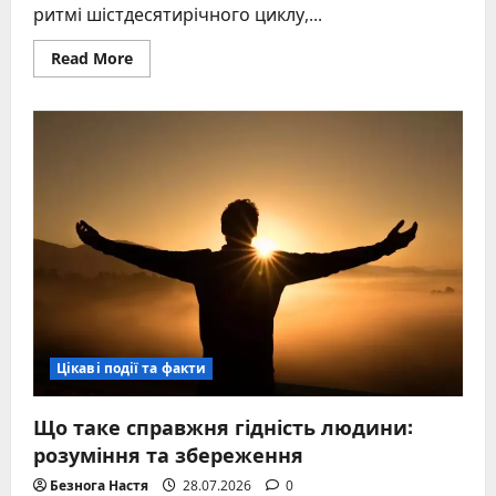
ритмі шістдесятирічного циклу,...
Read
Read More
more
about
2016
рік
тварини:
глибинний
аналіз
символу
Вогняної
Мавпи
Цікаві події та факти
Що таке справжня гідність людини:
розуміння та збереження
Безнога Настя
28.07.2026
0