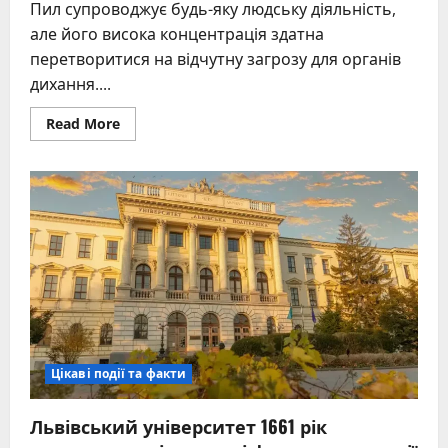
Пил супроводжує будь-яку людську діяльність,
але його висока концентрація здатна
перетворитися на відчутну загрозу для органів
дихання....
Read
Read More
more
about
Надихалися
пилу:
покрокова
інструкція
для
порятунку
та
захисту
дихання
Цікаві події та факти
Львівський університет 1661 рік