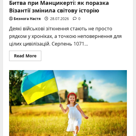
Битва при Манцикерті: як поразка
Візантії змінила світову історію
Безнога Настя
28.07.2026
0
Деякі військові зіткнення стають не просто
рядком у хроніках, а точкою неповернення для
цілих цивілізацій. Серпень 1071...
Read
Read More
more
about
Битва
при
Манцикерті:
як
поразка
Візантії
змінила
світову
історію