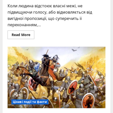
Коли людина відстоює власні межі, не
підвищуючи голосу, або відмовляється від
вигідної пропозиції, що суперечить її
переконанням,...
Read
Read More
more
about
Що
таке
справжня
гідність
людини:
розуміння
та
збереження
Цікаві події та факти