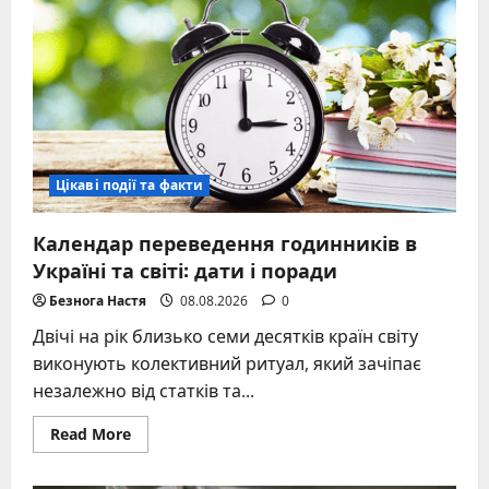
феномен
24
серпня
Цікаві події та факти
Календар переведення годинників в
Україні та світі: дати і поради
Безнога Настя
08.08.2026
0
Двічі на рік близько семи десятків країн світу
виконують колективний ритуал, який зачіпає
незалежно від статків та...
Read
Read More
more
about
Календар