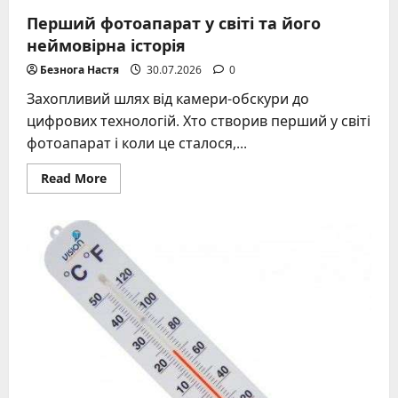
Перший фотоапарат у світі та його
неймовірна історія
Безнога Настя
30.07.2026
0
Захопливий шлях від камери-обскури до
цифрових технологій. Хто створив перший у світі
фотоапарат і коли це сталося,...
Read
Read More
more
about
Перший
фотоапарат
у
світі
та
його
неймовірна
історія