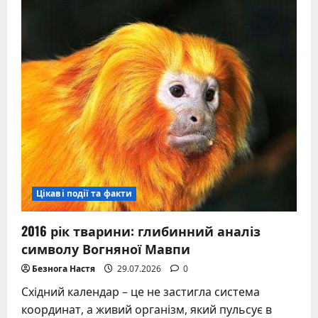
якої
тварини
за
китайським
гороскопом
Цікаві події та факти
2016 рік тварини: глибинний аналіз
символу Вогняної Мавпи
Безнога Настя
29.07.2026
0
Східний календар – це не застигла система
координат, а живий організм, який пульсує в