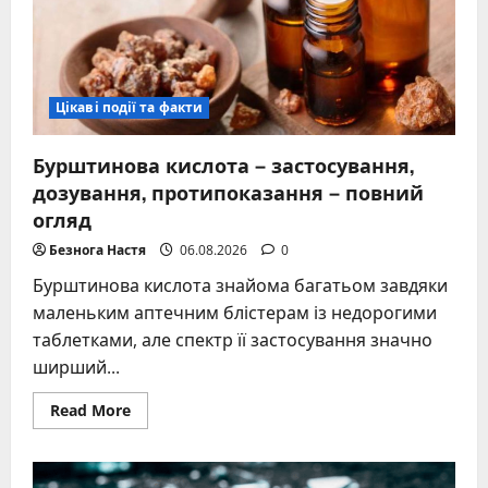
її
вплив
Цікаві події та факти
Бурштинова кислота – застосування,
дозування, протипоказання – повний
огляд
Безнога Настя
06.08.2026
0
Бурштинова кислота знайома багатьом завдяки
маленьким аптечним блістерам із недорогими
таблетками, але спектр її застосування значно
ширший...
Read
Read More
more
about
Бурштинова
кислота
–