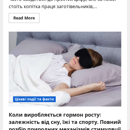
стоїть копітка праця заготівельників,...
Read
Read More
more
about
Скільки
пір’я
потрібно
на
подушку
–
точний
гайд
Цікаві події та факти
Коли виробляється гормон росту:
залежність від сну, їжі та спорту. Повний
розбір природних механізмів стимуляції