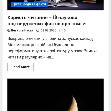
Цікаві події та факти
Користь читання – 10 науково
підтверджених фактів про книги
Безнога Настя
03.08.2026
0
Відкриваючи книгу, людина запускає каскад
біохімічних реакцій, які буквально
переформатовують архітектуру мозку. Звичка
читати регулярно – не...
Read
Read More
more
about
Користь
читання
–
10
науково
підтверджених
фактів
про
книги