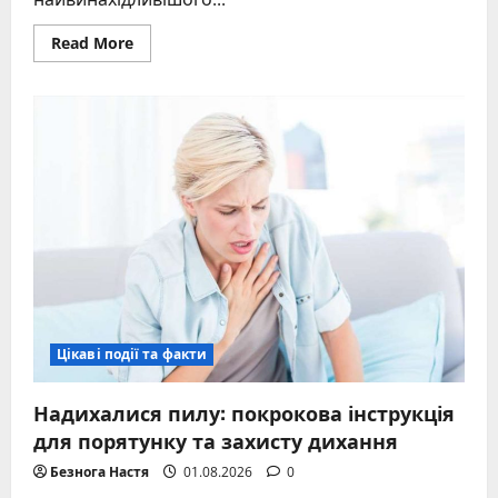
Read
Read More
more
about
1980
рік
якої
тварини
–
повний
гід
по
Металевій
Мавпі,
характер
та
поради
Цікаві події та факти
Надихалися пилу: покрокова інструкція
для порятунку та захисту дихання
Безнога Настя
01.08.2026
0