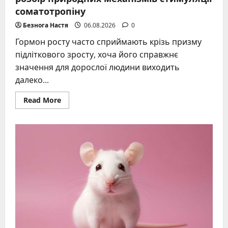
соматотропіну
Безнога Настя
06.08.2026
0
Гормон росту часто сприймають крізь призму
підліткового зросту, хоча його справжнє
значення для дорослої людини виходить
далеко...
Read
Read More
more
about
Коли
виробляється
гормон
росту:
залежність
від
сну,
їжі
та
спорту.
Повний
розбір
природних
механізмів
стимуляції
соматотропіну