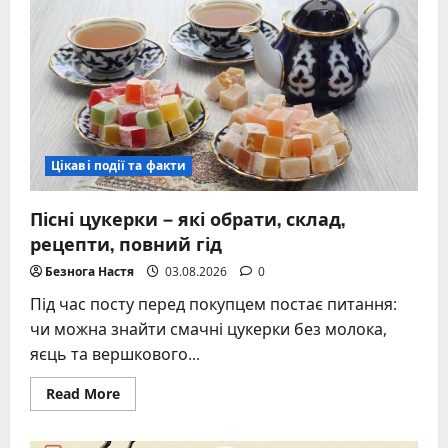
визначення
фази
Місяця:
зростаючий
чи
спадаючий
серп
сьогодні
Цікаві події та факти
Пісні цукерки – які обрати, склад,
рецепти, повний гід
Безнога Настя
03.08.2026
0
Під час посту перед покупцем постає питання:
чи можна знайти смачні цукерки без молока,
яєць та вершкового...
Read
Read More
more
about
Пісні