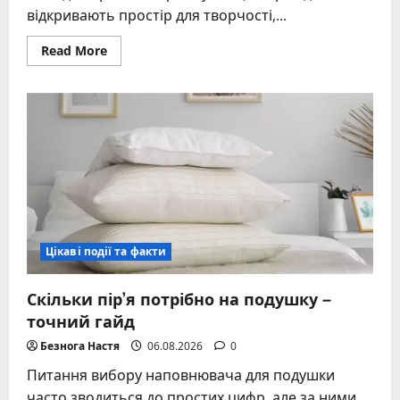
відкривають простір для творчості,...
Read
Read More
more
about
Метроном
–
повний
гайд:
види,
функції,
вибір
Цікаві події та факти
Скільки пір’я потрібно на подушку –
точний гайд
Безнога Настя
06.08.2026
0
Питання вибору наповнювача для подушки
часто зводиться до простих цифр, але за ними