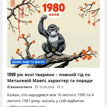
цукерки
–
які
обрати,
склад,
рецепти,
повний
гід
Цікаві події та факти
1980 рік якої тварини – повний гід по
Металевій Мавпі, характер та поради
Безнога Настя
02.08.2026
0
Кожен, хто народився між 16 лютого 1980 та 4
лютого 1981 року, носить у собі відбиток
найвинахідливішого...