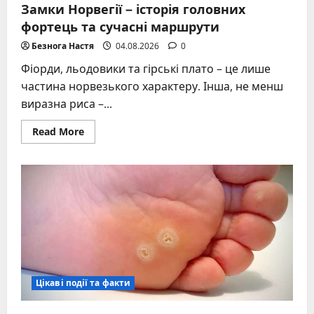
Замки Норвегії – історія головних
фортець та сучасні маршрути
Безнога Настя
04.08.2026
0
Фіорди, льодовики та гірські плато – це лише
частина норвезького характеру. Інша, не менш
виразна риса –...
Read
Read More
more
about
Замки
Норвегії
–
історія
головних
фортець
та
сучасні
маршрути
Цікаві події та факти