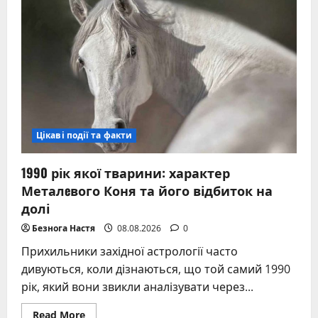
переведення
годинників
в
Україні
та
світі:
дати
і
поради
Цікаві події та факти
1990 рік якої тварини: характер
Металeвого Коня та його відбиток на
долі
Безнога Настя
08.08.2026
0
Прихильники західної астрології часто
дивуються, коли дізнаються, що той самий 1990
рік, який вони звикли аналізувати через...
Read
Read More