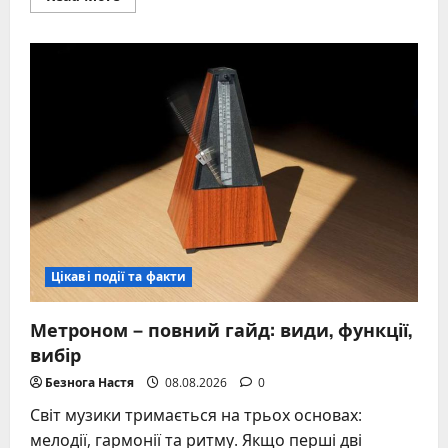
more
about
1990
рік
якої
тварини:
характер
Металeвого
Коня
та
його
відбиток
на
долі
Цікаві події та факти
Метроном – повний гайд: види, функції,
вибір
Безнога Настя
08.08.2026
0
Світ музики тримається на трьох основах:
мелодії, гармонії та ритму. Якщо перші дві