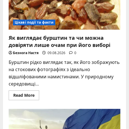
Цікаві події та факти
Як виглядає бурштин та чи можна
довіряти лише очам при його виборі
Безнога Настя
09.08.2026
0
Бурштин рідко виглядає так, як його зображують
на стокових фотографіях з ідеально
відшліфованими намистинами. У природному
середовищі...
Read
Read More
more
about
Як
виглядає
бурштин
та
чи
можна