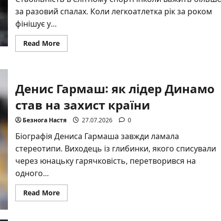
за разовий спалах. Коли легкоатлетка рік за роком
фінішує у...
Read
Read More
more
about
Марина
Бех-
Романчук:
Денис Гармаш: як лідер Динамо
кар’єра
та
досягнення
став на захист країни
найтитулованішої
стрибунки
України
Безнога Настя
27.07.2026
0
Біографія Дениса Гармаша завжди ламала
стереотипи. Виходець із глибинки, якого списували
через юнацьку гарячковість, перетворився на
одного...
Read
Read More
more
about
Денис
Гармаш: