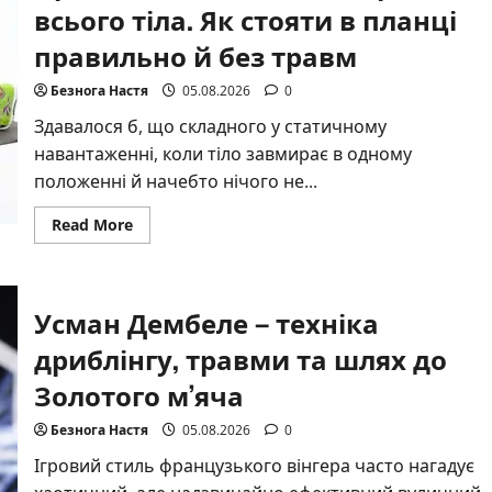
всього тіла. Як стояти в планці
правильно й без травм
Безнога Настя
05.08.2026
0
Здавалося б, що складного у статичному
навантаженні, коли тіло завмирає в одному
положенні й начебто нічого не...
Read
Read More
more
about
Правильна
планка
для
Усман Дембеле – техніка
преса
та
всього
дриблінгу, травми та шлях до
тіла.
Як
Золотого м’яча
стояти
в
планці
Безнога Настя
05.08.2026
0
правильно
й
Ігровий стиль французького вінгера часто нагадує
без
травм