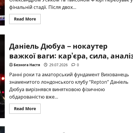
фінальній стадії. Після двох...
Read
Read More
more
about
Третій
бій
Усик
Даніель Дюбуа – нокаутер
–
Ф’юрі:
ймовірна
важкої ваги: кар’єра, сила, аналі
дата,
прогнози
та
Безнога Настя
29.07.2026
0
унікальні
подробиці
Ранні роки та аматорський фундамент Вихованець
знаменитого лондонського клубу “Repton” Даніель
Дюбуа вирізнявся винятковою фізичною
обдарованістю вже...
Read
Read More
more
about
Даніель
Дюбуа
–