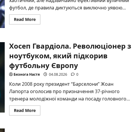
хаотичний, але надзвичайно ефективний вуличний
футбол, де правила диктуються виключно уявою...
Read
Read More
more
about
Усман
Дембеле
–
Хосеп Гвардіола. Революціонер з
техніка
дриблінгу,
травми
ноутбуком, який підкорив
та
шлях
футбольну Європу
до
Золотого
м’яча
Безнога Настя
04.08.2026
0
Коли 2008 року президент “Барселони” Жоан
Лапорта оголосив про призначення 37-річного
тренера молодіжної команди на посаду головного...
Read
Read More
more
about
Хосеп
Гвардіола.
Революціонер