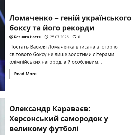
як
лідер
Динамо
Ломаченко – геній українського
став
на
захист
боксу та його рекорди
країни
Безнога Настя
25.07.2026
0
Постать Василя Ломаченка вписана в історію
світового боксу не лише золотими літерами
олімпійських нагород, а й особливим...
Read
Read More
more
about
Ломаченко
–
геній
українського
боксу
Олександр Караваєв:
та
його
Херсонський самородок у
рекорди
великому футболі