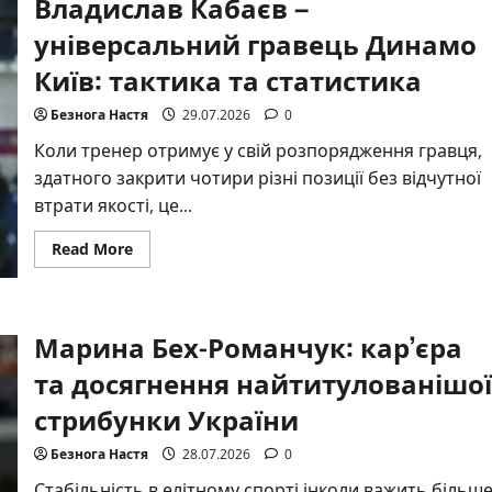
Владислав Кабаєв –
нокаутер
важкої
ваги:
універсальний гравець Динамо
кар’єра,
сила,
Київ: тактика та статистика
аналіз
Безнога Настя
29.07.2026
0
Коли тренер отримує у свій розпорядження гравця,
здатного закрити чотири різні позиції без відчутної
втрати якості, це...
Read
Read More
more
about
Владислав
Кабаєв
–
Марина Бех-Романчук: кар’єра
універсальний
гравець
Динамо
та досягнення найтитулованішої
Київ:
тактика
стрибунки України
та
статистика
Безнога Настя
28.07.2026
0
Стабільність в елітному спорті інколи важить більш