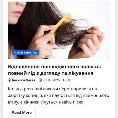
патчів
на
очі
–
секрети
та
помилки
Краса і догляд
Відновлення пошкодженого волосся:
повний гід з догляду та лікування
Безнога Настя
02.08.2026
0
Колись розкішні локони перетворилися на
жорстку копицю, яка плутається від найменшого
вітру, а кінчики січуться навіть після...
Read
Read More
more