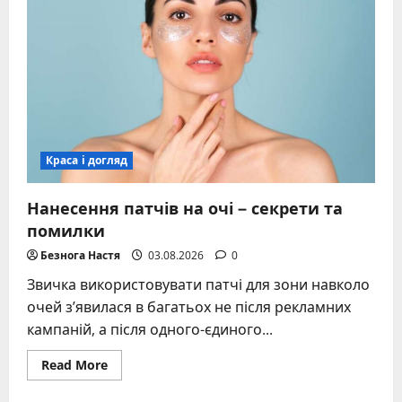
способи
догляду
й
харчування
Краса і догляд
Нанесення патчів на очі – секрети та
помилки
Безнога Настя
03.08.2026
0
Звичка використовувати патчі для зони навколо
очей з’явилася в багатьох не після рекламних
кампаній, а після одного-єдиного...
Read
Read More
more
about
Нанесення