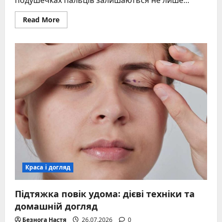
Read
Read More
more
about
Покрокове
зняття
накладних
вій
без
шкоди
для
своїх
Краса і догляд
Підтяжка повік удома: дієві техніки та
домашній догляд
Безнога Настя
26.07.2026
0