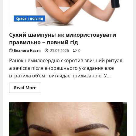
Краса і догляд
Сухий шампунь: як використовувати
правильно – повний гід
Безнога Настя
25.07.2026
0
Ранок немилосердно скоротив звичний ритуал,
а зачіска після вчорашнього укладання вже
втратила об’єм і виглядає прилизаною. У...
Read
Read More
more
about
Сухий
шампунь:
як
використовувати
правильно
–
повний
гід