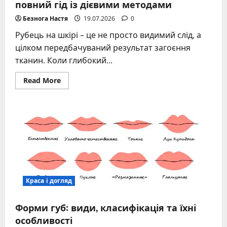
повний гід із дієвими методами
Безнога Настя
19.07.2026
0
Рубець на шкірі – це не просто видимий слід, а
цілком передбачуваний результат загоєння
тканин. Коли глибокий...
Read
Read More
more
about
Як
позбутися
шрамів
від
порізів
–
повний
гід
із
дієвими
методами
Краса і догляд
Форми губ: види, класифікація та їхні
особливості