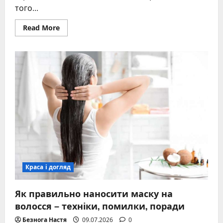
того...
Read
Read More
more
about
Ірен
Букур
косметика
природна
краса
Краса і догляд
Як правильно наносити маску на
волосся – техніки, помилки, поради
Безнога Настя
09.07.2026
0