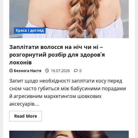
Краса і догляд
Заплітати волосся на ніч чи ні –
розгорнутий розбір для здоров’я
локонів
Безнога Настя
16.07.2026
0
Запит щодо необхідності заплітати косу перед
сном часто губиться між бабусиними порадами
й агресивним маркетингом шовкових
аксесуарів....
Read
Read More
more
about
Заплітати
волосся
на