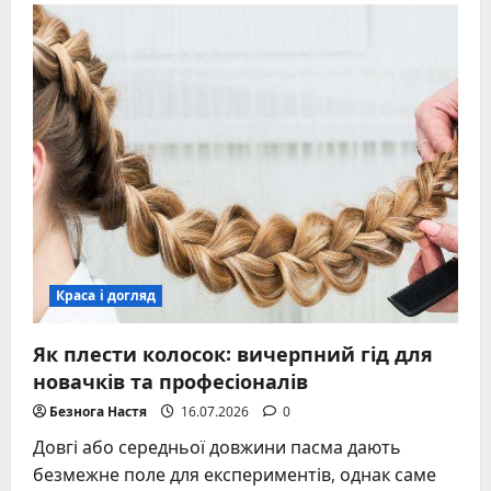
усунути
пухнастість
волосся
–
перевірені
методи
догляду
Краса і догляд
Як плести колосок: вичерпний гід для
новачків та професіоналів
Безнога Настя
16.07.2026
0
Довгі або середньої довжини пасма дають
безмежне поле для експериментів, однак саме