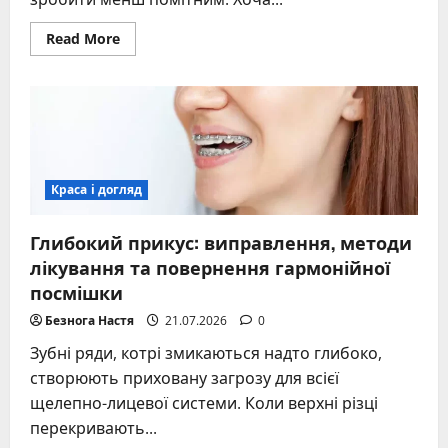
Read
Read More
more
about
Як
позбутися
ластовиння
на
обличчі
в
домашніх
умовах
Краса і догляд
–
вичерпний
посібник
Глибокий прикус: виправлення, методи
лікування та повернення гармонійної
посмішки
Безнога Настя
21.07.2026
0
Зубні ряди, котрі змикаються надто глибоко,
створюють приховану загрозу для всієї
щелепно-лицевої системи. Коли верхні різці
перекривають...