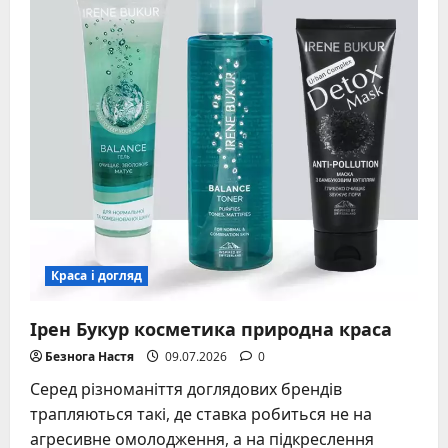
умовах
–
що
реально
працює
і
безпечні
поради
Краса і догляд
Ірен Букур косметика природна краса
Безнога Настя
09.07.2026
0
Серед різноманіття доглядових брендів
трапляються такі, де ставка робиться не на
агресивне омолодження, а на підкреслення