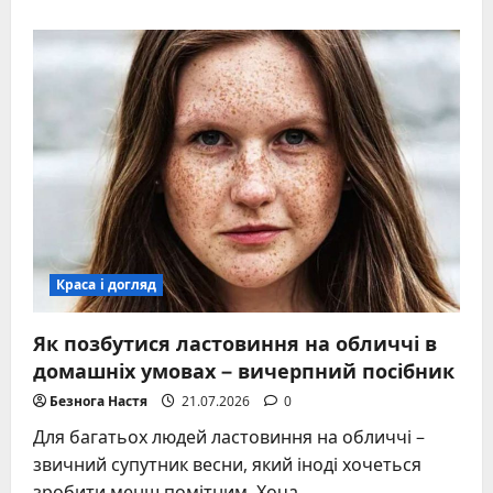
about
Випадають
брови:
вичерпний
гід
по
причинах,
методах
відновлення
та
захисту
Краса і догляд
Як позбутися ластовиння на обличчі в
домашніх умовах – вичерпний посібник
Безнога Настя
21.07.2026
0
Для багатьох людей ластовиння на обличчі –
звичний супутник весни, який іноді хочеться
зробити менш помітним. Хоча...