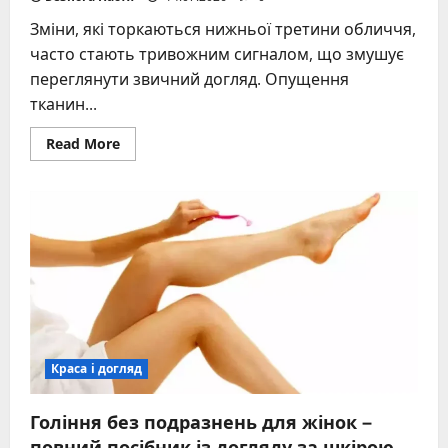
Зміни, які торкаються нижньої третини обличчя,
часто стають тривожним сигналом, що змушує
переглянути звичний догляд. Опущення
тканин...
Read
Read More
more
about
Як
прибрати
брилі
на
обличчі
–
повний
посібник
для
пружної
шкіри
Краса і догляд
Гоління без подразнень для жінок –
повний посібник із догляду за шкірою