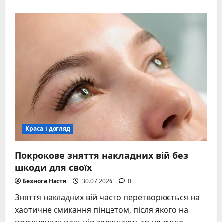
about
Відновлення
пошкодженого
волосся:
повний
гід
з
догляду
та
лікування
Краса і догляд
Покрокове зняття накладних вій без
шкоди для своїх
Безнога Настя
30.07.2026
0
Зняття накладних вій часто перетворюється на
хаотичне смикання пінцетом, після якого на
подушечках пальців залишаються не лише...