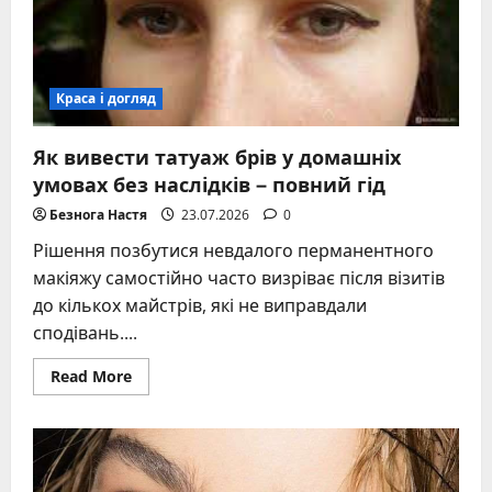
Краса і догляд
Як вивести татуаж брів у домашніх
умовах без наслідків – повний гід
Безнога Настя
23.07.2026
0
Рішення позбутися невдалого перманентного
макіяжу самостійно часто визріває після візитів
до кількох майстрів, які не виправдали
сподівань....
Read
Read More
more
about
Як
вивести
татуаж
брів
у