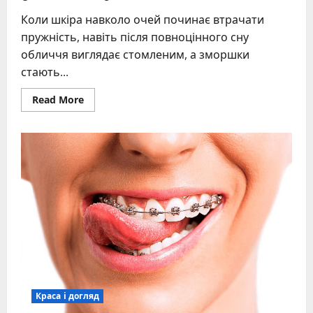
Коли шкіра навколо очей починає втрачати
пружність, навіть після повноцінного сну
обличчя виглядає стомленим, а зморшки
стають...
Read
Read More
more
about
Підтяжка
повік
удома:
дієві
техніки
та
домашній
догляд
Краса і догляд