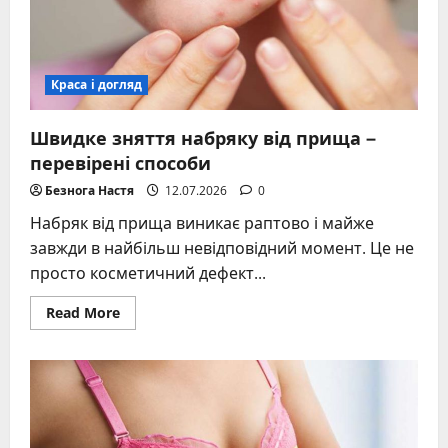
Краса і догляд
Швидке зняття набряку від прища –
перевірені способи
Безнога Настя
12.07.2026
0
Набряк від прища виникає раптово і майже
завжди в найбільш невідповідний момент. Це не
просто косметичний дефект...
Read
Read More
more
about
Швидке
зняття
набряку
від
прища
–
перевірені