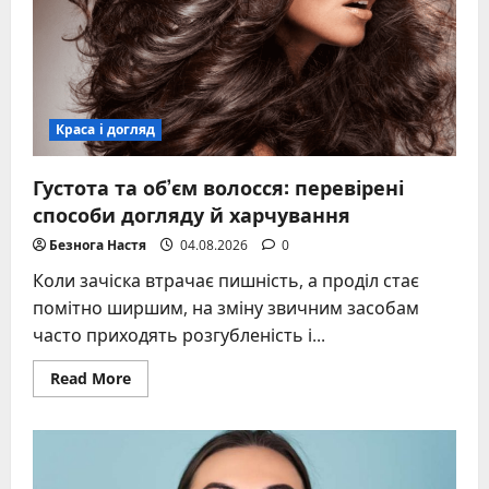
Краса і догляд
Густота та об’єм волосся: перевірені
способи догляду й харчування
Безнога Настя
04.08.2026
0
Коли зачіска втрачає пишність, а проділ стає
помітно ширшим, на зміну звичним засобам
часто приходять розгубленість і...
Read
Read More
more
about
Густота
та
об’єм
волосся:
перевірені