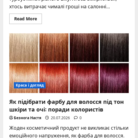
хтось витрачає чималі гроші на салонні...
Read
Read More
more
about
Видалення
волосся
на
обличчі
в
домашніх
умовах:
повний
гід
із
безпечними
способами
Краса і догляд
Як підібрати фарбу для волосся під тон
шкіри та очі: поради колористів
Безнога Настя
20.07.2026
0
Жоден косметичний продукт не викликає стільки
емоційного напруження, як фарба для волосся.