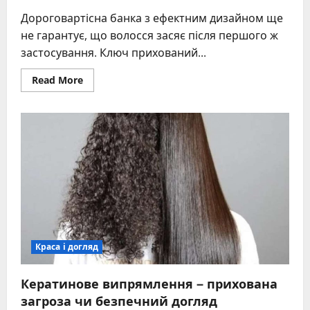
Дороговартісна банка з ефектним дизайном ще
не гарантує, що волосся засяє після першого ж
застосування. Ключ прихований...
Read
Read More
more
about
Як
правильно
наносити
маску
на
волосся
–
техніки,
помилки,
поради
Краса і догляд
Кератинове випрямлення – прихована
загроза чи безпечний догляд