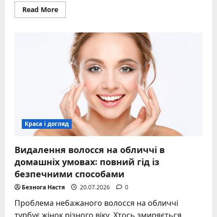
Read
Read More
more
about
Глибокий
прикус:
виправлення,
методи
лікування
та
повернення
гармонійної
посмішки
Краса і догляд
Видалення волосся на обличчі в
домашніх умовах: повний гід із
безпечними способами
Безнога Настя
20.07.2026
0
Проблема небажаного волосся на обличчі
турбує жінок різного віку. Хтось змиряється,