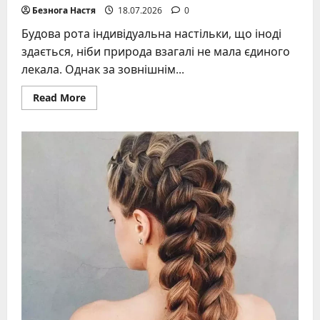
Безнога Настя
18.07.2026
0
Будова рота індивідуальна настільки, що іноді
здається, ніби природа взагалі не мала єдиного
лекала. Однак за зовнішнім...
Read
Read More
more
about
Форми
губ:
види,
класифікація
та
їхні
особливості