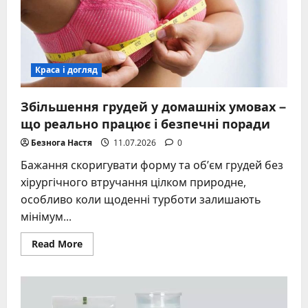
способи
Краса і догляд
Збільшення грудей у домашніх умовах –
що реально працює і безпечні поради
Безнога Настя
11.07.2026
0
Бажання скоригувати форму та об’єм грудей без
хірургічного втручання цілком природне,
особливо коли щоденні турботи залишають
мінімум...
Read
Read More
more
about
Збільшення
грудей
у
домашніх