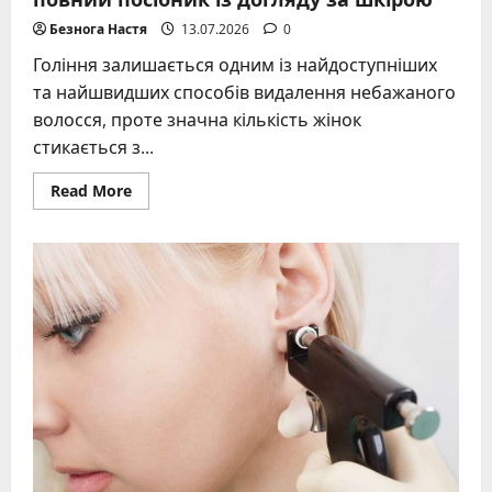
Безнога Настя
13.07.2026
0
Гоління залишається одним із найдоступніших
та найшвидших способів видалення небажаного
волосся, проте значна кількість жінок
стикається з...
Read
Read More
more
about
Гоління
без
подразнень
для
жінок
–
повний
посібник
із
догляду
за
шкірою