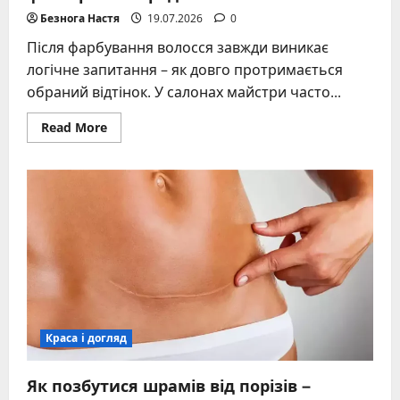
Безнога Настя
19.07.2026
0
Після фарбування волосся завжди виникає
логічне запитання – як довго протримається
обраний відтінок. У салонах майстри часто...
Read
Read More
more
about
За
скільки
часу
змивається
фарба
з
волосся:
реальні
терміни,
ключові
фактори
та
поради
Краса і догляд
Як позбутися шрамів від порізів –