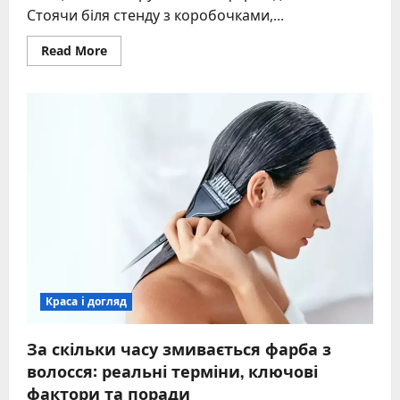
Стоячи біля стенду з коробочками,...
Read
Read More
more
about
Як
підібрати
фарбу
для
волосся
під
тон
шкіри
та
очі:
поради
колористів
Краса і догляд
За скільки часу змивається фарба з
волосся: реальні терміни, ключові
фактори та поради