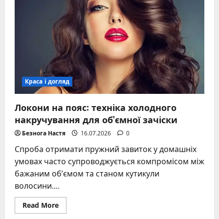
ніч
чи
ні
–
розгорнутий
розбір
для
здоров’я
локонів
Краса і догляд
Локони на пояс: техніка холодного
накручування для об’ємної зачіски
Безнога Настя
16.07.2026
0
Спроба отримати пружний завиток у домашніх
умовах часто супроводжується компромісом між
бажаним об’ємом та станом кутикули
волосини....
Read
Read More
more
about