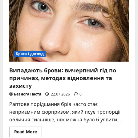
домашніх
умовах
без
наслідків
–
повний
гід
Краса і догляд
Випадають брови: вичерпний гід по
причинах, методах відновлення та
захисту
Безнога Настя
22.07.2026
0
Раптове порідшання брів часто стає
неприємним сюрпризом, який псує пропорції
обличчя сильніше, ніж можна було б уявити....
Read
Read More
more