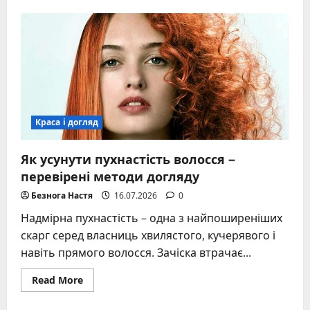
Локони
на
пояс:
техніка
холодного
накручування
для
об’ємної
зачіски
Краса і догляд
Як усунути пухнастість волосся –
перевірені методи догляду
Безнога Настя
16.07.2026
0
Надмірна пухнастість – одна з найпоширеніших
скарг серед власниць хвилястого, кучерявого і
навіть прямого волосся. Зачіска втрачає...
Read
Read More
more
about
Як