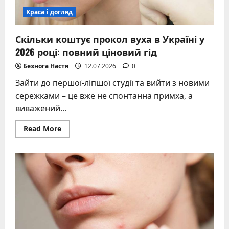
Краса і догляд
Скільки коштує прокол вуха в Україні у
2026 році: повний ціновий гід
Безнога Настя
12.07.2026
0
Зайти до першої-ліпшої студії та вийти з новими
сережками – це вже не спонтанна примха, а
виважений...
Read
Read More
more
about
Скільки
коштує
прокол
вуха
в
Україні
у
2026
році:
повний
ціновий
гід