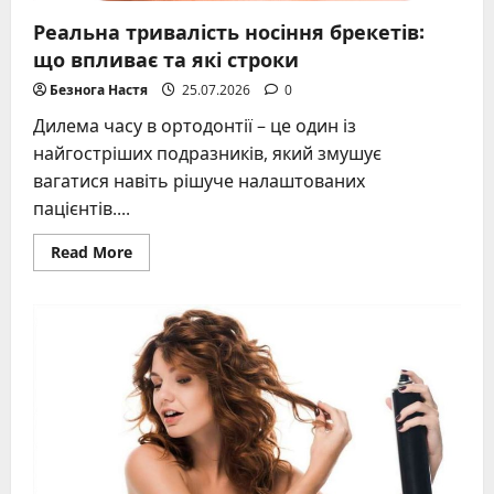
Реальна тривалість носіння брекетів:
що впливає та які строки
Безнога Настя
25.07.2026
0
Дилема часу в ортодонтії – це один із
найгостріших подразників, який змушує
вагатися навіть рішуче налаштованих
пацієнтів....
Read
Read More
more
about
Реальна
тривалість
носіння
брекетів:
що
впливає
та
які
строки