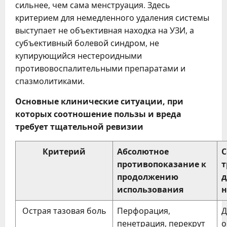
сильнее, чем сама менструация. Здесь
критерием для немедленного удаления системы
выступает не объективная находка на УЗИ, а
субъективный болевой синдром, не
купирующийся нестероидными
противовоспалительными препаратами и
спазмолитиками.
Основные клинические ситуации, при
которых соотношение пользы и вреда
требует тщательной ревизии
Критерий
Абсолютное
С
противопоказание к
т
продолжению
д
использования
н
Острая тазовая боль
Перфорация,
Д
пенетрация, перекрут
о