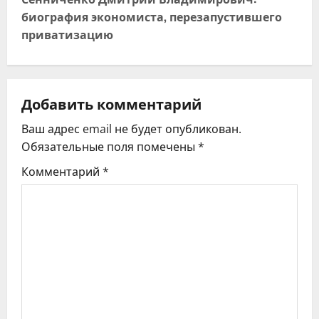
и
биография экономиста, перезапустившего
г
приватизацию
а
ц
Добавить комментарий
и
Ваш адрес email не будет опубликован.
я
Обязательные поля помечены
*
Комментарий
*
п
о
з
а
п