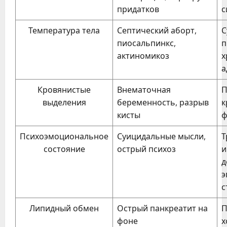
придатков
с
Температура тела
Септический аборт,
С
пиосальпинкс,
п
актиномикоз
х
а
Кровянистые
Внематочная
П
выделения
беременность, разрыв
к
кисты
ф
Психоэмоциональное
Суицидальные мысли,
Т
состояние
острый психоз
и
д
э
с
Липидный обмен
Острый панкреатит на
П
фоне
х