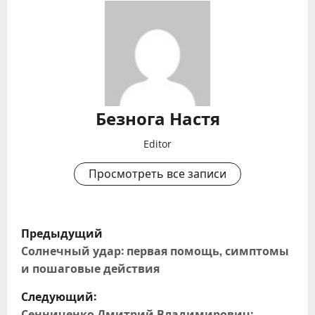
Безнога Настя
Editor
Просмотреть все записи
Н
Предыдущий
а
Солнечный удар: первая помощь, симптомы
и пошаговые действия
в
Следующий:
Сенниченко Дмитрий Владимирович: