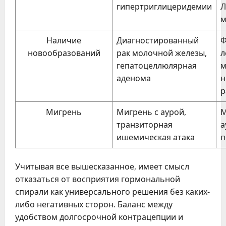
гипертриглицеридемии
Л
м
Наличие
Диагностированный
Ф
новообразований
рак молочной железы,
л
гепатоцеллюлярная
м
аденома
н
р
Мигрень
Мигрень с аурой,
М
транзиторная
а
ишемическая атака
п
Учитывая все вышесказанное, имеет смысл
отказаться от восприятия гормональной
спирали как универсального решения без каких-
либо негативных сторон. Баланс между
удобством долгосрочной контрацепции и