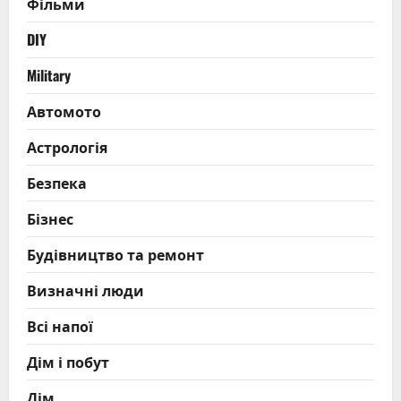
Фільми
DIY
Military
Автомото
Астрологія
Безпека
Бізнес
Будівництво та ремонт
Визначні люди
Всі напої
Дім і побут
Дім