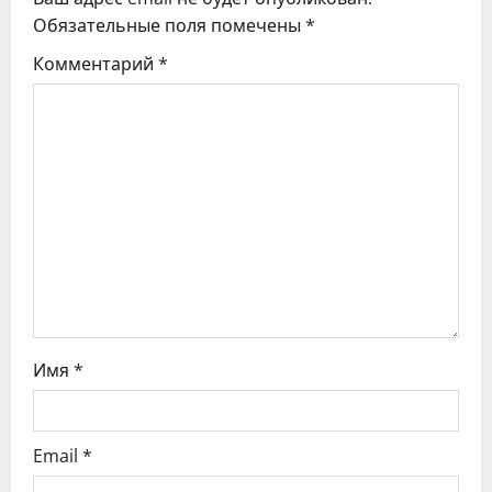
я
Обязательные поля помечены
*
Комментарий
*
п
о
з
а
п
и
с
Имя
*
я
м
Email
*