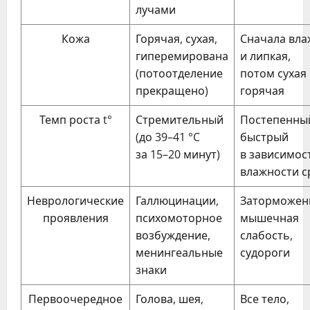
лучами
Кожа
Горячая, сухая,
Сначала вла
гиперемирована
и липкая,
(потоотделение
потом сухая
прекращено)
горячая
Темп роста t°
Стремительный
Постепенны
(до 39–41 °C
быстрый
за 15–20 минут)
в зависимос
влажности с
Неврологические
Галлюцинации,
Заторможен
проявления
психомоторное
мышечная
возбуждение,
слабость,
менингеальные
судороги
знаки
Первоочередное
Голова, шея,
Все тело,