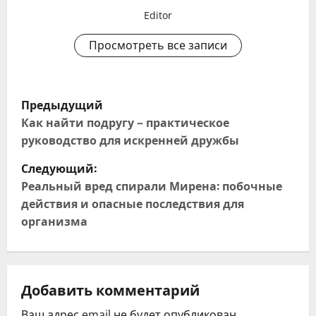
Editor
Просмотреть все записи
Н
Предыдущий
а
Как найти подругу – практическое
руководство для искренней дружбы
в
Следующий:
и
Реальный вред спирали Мирена: побочные
действия и опасные последствия для
г
организма
а
ц
Добавить комментарий
и
Ваш адрес email не будет опубликован.