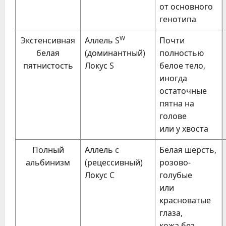
от основного
генотипа
W
Экстенсивная
Аллель S
Почти
белая
(доминантный)
полностью
пятнистость
Локус S
белое тело,
иногда
остаточные
пятна на
голове
или у хвоста
Полный
Аллель c
Белая шерсть,
альбинизм
(рецессивный)
розово-
Локус C
голубые
или
красноватые
глаза,
кожа без