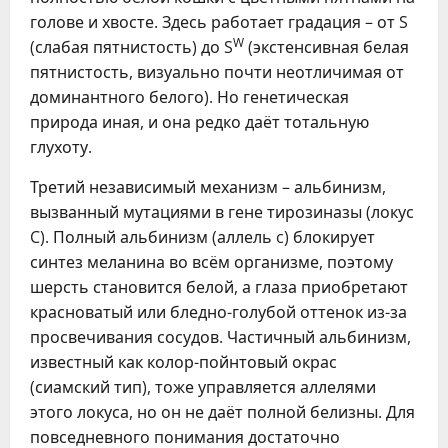
голове и хвосте. Здесь работает градация – от S
W
(слабая пятнистость) до S
(экстенсивная белая
пятнистость, визуально почти неотличимая от
доминантного белого). Но генетическая
природа иная, и она редко даёт тотальную
глухоту.
Третий независимый механизм – альбинизм,
вызванный мутациями в гене тирозиназы (локус
C). Полный альбинизм (аллель c) блокирует
синтез меланина во всём организме, поэтому
шерсть становится белой, а глаза приобретают
красноватый или бледно-голубой оттенок из-за
просвечивания сосудов. Частичный альбинизм,
известный как колор-пойнтовый окрас
(сиамский тип), тоже управляется аллелями
этого локуса, но он не даёт полной белизны. Для
повседневного понимания достаточно