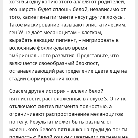
хотя бы одну копию этого аллеля от родителей,
его шерсть будет сплошь белой, независимо от
того, какие гены пигмента несут другие локусы.
Такое маскирование называют эпистатическим:
ген W не даёт меланоцитам – клеткам,
вырабатывающим пигмент, – мигрировать в
волосяные фолликулы во время
эмбрионального развития. Представьте, что
включается своеобразный блокпост,
останавливающий распределение цвета ещё на
стадии формирования кожи.
Совсем другая история – аллели белой
пятнистости, расположенные в локусе S. Они не
отключают синтез пигмента полностью, а
ограничивают распространение меланоцитов
по телу. Результат может быть разным: от
маленького белого пятнышка на груди до почти
полностью белой кошки с цветными пятнами на