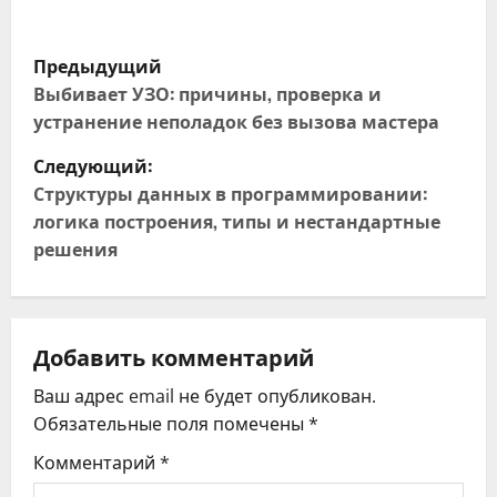
Н
Предыдущий
а
Выбивает УЗО: причины, проверка и
устранение неполадок без вызова мастера
в
Следующий:
и
Структуры данных в программировании:
логика построения, типы и нестандартные
г
решения
а
ц
Добавить комментарий
и
Ваш адрес email не будет опубликован.
я
Обязательные поля помечены
*
Комментарий
*
п