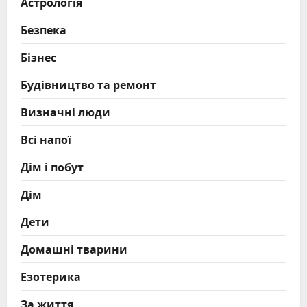
Астрологія
Безпека
Бізнес
Будівництво та ремонт
Визначні люди
Всі напої
Дім і побут
Дім
Дети
Домашні тварини
Езотерика
За життя