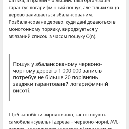
батька, а правий – більший. Така організація
гарантує логарифмічний пошук, але тільки якщо
дерево залишається збалансованим.
Розбалансоване дерево, куди дані додаються в
монотонному порядку, вироджується у
зв’язаний список із часом пошуку O(n).
Пошук у збалансованому червоно-
чорному дереві з 1 000 000 записів
потребує не більше 20 порівнянь
завдяки гарантованій логарифмічній
висоті.
Щоб запобігти виродженню, застосовують
самобалансувальні дерева – червоно-чорні, AVL-
дерева, де гарантована висота підтримується