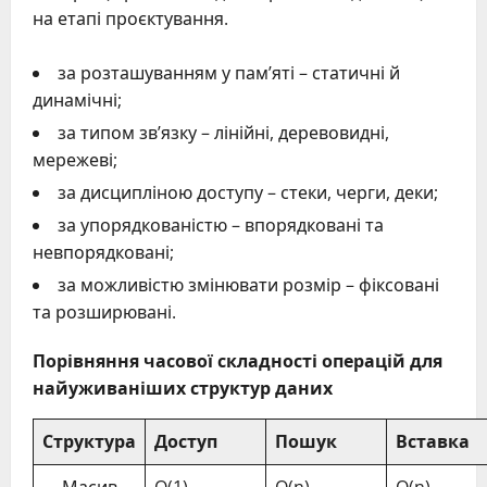
на етапі проєктування.
за розташуванням у пам’яті – статичні й
динамічні;
за типом зв’язку – лінійні, деревовидні,
мережеві;
за дисципліною доступу – стеки, черги, деки;
за упорядкованістю – впорядковані та
невпорядковані;
за можливістю змінювати розмір – фіксовані
та розширювані.
Порівняння часової складності операцій для
найуживаніших структур даних
Структура
Доступ
Пошук
Вставка
Масив
O(1)
O(n)
O(n)