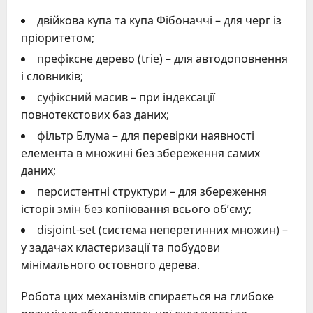
двійкова купа та купа Фібоначчі – для черг із
пріоритетом;
префіксне дерево (trie) – для автодоповнення
і словників;
суфіксний масив – при індексації
повнотекстових баз даних;
фільтр Блума – для перевірки наявності
елемента в множині без збереження самих
даних;
персистентні структури – для збереження
історії змін без копіювання всього об’єму;
disjoint-set (система неперетинних множин) –
у задачах кластеризації та побудови
мінімального остовного дерева.
Робота цих механізмів спирається на глибоке