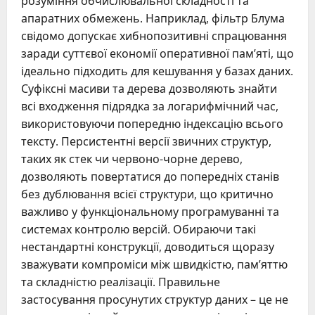
розуміння обчислювальної складності та
апаратних обмежень. Наприклад, фільтр Блума
свідомо допускає хибнопозитивні спрацювання
заради суттєвої економії оперативної пам’яті, що
ідеально підходить для кешування у базах даних.
Суфіксні масиви та дерева дозволяють знайти
всі входження підрядка за логарифмічний час,
використовуючи попередню індексацію всього
тексту. Персистентні версії звичних структур,
таких як стек чи червоно-чорне дерево,
дозволяють повертатися до попередніх станів
без дублювання всієї структури, що критично
важливо у функціональному програмуванні та
системах контролю версій. Обираючи такі
нестандартні конструкції, доводиться щоразу
зважувати компроміси між швидкістю, пам’яттю
та складністю реалізації. Правильне
застосування просунутих структур даних – це не