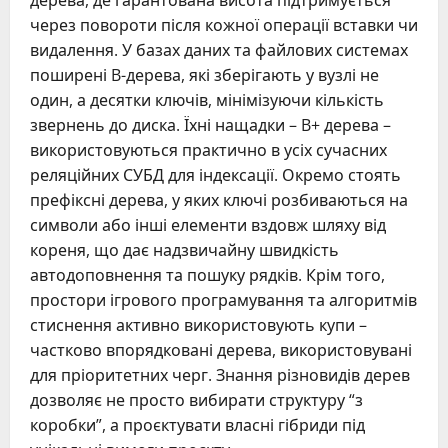
через повороти після кожної операції вставки чи
видалення. У базах даних та файлових системах
поширені B-дерева, які зберігають у вузлі не
один, а десятки ключів, мінімізуючи кількість
звернень до диска. Їхні нащадки – B+ дерева –
використовуються практично в усіх сучасних
реляційних СУБД для індексації. Окремо стоять
префіксні дерева, у яких ключі розбиваються на
символи або інші елементи вздовж шляху від
кореня, що дає надзвичайну швидкість
автодоповнення та пошуку рядків. Крім того,
простори ігрового програмування та алгоритмів
стиснення активно використовують купи –
частково впорядковані дерева, використовувані
для пріоритетних черг. Знання різновидів дерев
дозволяє не просто вибирати структуру “з
коробки”, а проєктувати власні гібриди під