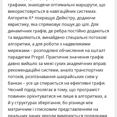
графами, знаходячи оптимальні маршрути, що
використовується в навігаційних системах.
Алгоритм A* покращує Дейкстру, додаючи
евристику, яка спрямовує пошук до цілі. Для
динамічних графів, де ребра постійно додаються
та видаляються, винайдено спеціальні потокові
алгоритми, а для роботи з надвеликими
мережами – розподілені обчислення на кшталт
парадигми Pregel. Практичне значення графів
давно вийшло за межі сухих академічних вправ:
рекомендаційні системи, аналіз транспортних
потоків, розпізнавання шахрайських схем у
банках – усе це спирається на ефективні графи.
Чесний підхід полягає в тому, що програміст
повинен орієнтуватися не лише в алгоритмах, а
й у структурах зберігання, бо різниця між
матричним і списковим представленням на
реальних даних деколи вимірюється порядками