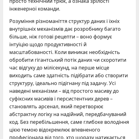
просто технічний трюк, а ознака зрілості
інженерної команди.
Розуміння різноманіття структур даних і їхніх
внутрішніх механізмів дає розробнику багато
більше, ніж готові рецепти – воно формує
інтуїцію щодо продуктивності й
масштабованості. Коли виникає необхідність
обробити гігантський потік даних чи скоротити
час відгуку до мілісекунд, на перше місце
виходить саме здатність підібрати або створити
структуру, ідеально підігнану під задачу. Усі
наведені механізми – від простого масиву до
суфіксних масивів і персистентних дерев –
становлять арсенал, який перетворює
абстрактну логіку на надійний, передбачуваний
код. Без перебільшення, саме глибоке володіння
цією темою відокремлює впевненого
професіонала від того, хто щоразу натикається