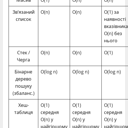
Зв’язаний
O(n)
O(n)
O(1) за
список
наявності
вказівника
O(n) без
нього
Стек /
O(n)
O(n)
O(1)
Черга
Бінарне
O(log n)
O(log n)
O(log n)
дерево
пошуку
(збаланс.)
Хеш-
O(1)
O(1)
O(1)
таблиця
середня
середня
середня
O(n) у
O(n) у
O(n) у
найгіршому
найгіршому
найгіршо