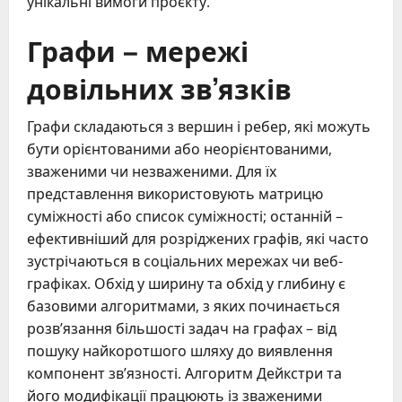
унікальні вимоги проєкту.
Графи – мережі
довільних зв’язків
Графи складаються з вершин і ребер, які можуть
бути орієнтованими або неорієнтованими,
зваженими чи незваженими. Для їх
представлення використовують матрицю
суміжності або список суміжності; останній –
ефективніший для розріджених графів, які часто
зустрічаються в соціальних мережах чи веб-
графіках. Обхід у ширину та обхід у глибину є
базовими алгоритмами, з яких починається
розв’язання більшості задач на графах – від
пошуку найкоротшого шляху до виявлення
компонент зв’язності. Алгоритм Дейкстри та
його модифікації працюють із зваженими