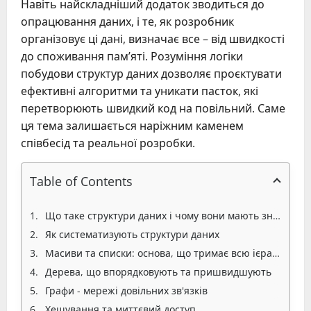
Навіть найскладніший додаток зводиться до
опрацювання даних, і те, як розробник
організовує ці дані, визначає все – від швидкості
до споживання пам’яті. Розуміння логіки
побудови структур даних дозволяє проєктувати
ефективні алгоритми та уникати пасток, які
перетворюють швидкий код на повільний. Саме
ця тема залишається наріжним каменем
співбесід та реальної розробки.
Table of Contents
Що таке структури даних і чому вони мають значення
Як систематизують структури даних
Масиви та списки: основа, що тримає всю ієрархію
Дерева, що впорядковують та пришвидшують
Графи - мережі довільних зв'язків
Хешування та миттєвий доступ