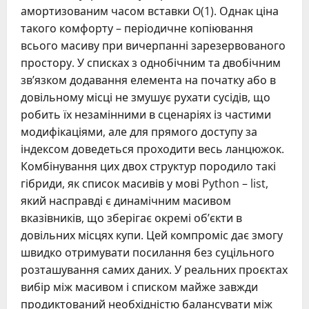
амортизованим часом вставки O(1). Однак ціна
такого комфорту – періодичне копіювання
всього масиву при вичерпанні зарезервованого
простору. У списках з однобічним та двобічним
зв’язком додавання елемента на початку або в
довільному місці не змушує рухати сусідів, що
робить їх незамінними в сценаріях із частими
модифікаціями, але для прямого доступу за
індексом доведеться проходити весь ланцюжок.
Комбінування цих двох структур породило такі
гібриди, як список масивів у мові Python – list,
який насправді є динамічним масивом
вказівників, що зберігає окремі об’єкти в
довільних місцях купи. Цей компроміс дає змогу
швидко отримувати посилання без суцільного
розташування самих даних. У реальних проєктах
вибір між масивом і списком майже завжди
продиктований необхідністю балансувати між