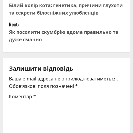
o
Білий колір кота: генетика, причини глухоти
та секрети білосніжних улюбленців
s
Next:
t
Як посолити скумбрію вдома правильно та
дуже смачно
n
a
v
Залишити відповідь
Ваша e-mail адреса не оприлюднюватиметься.
i
Обов’язкові поля позначені
*
g
Коментар
*
a
t
i