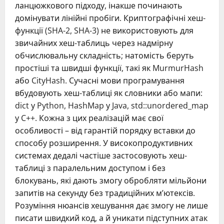
ланцюжкового підходу, інакше починають
домінувати лінійні пробіги. Криптографічні хеш-
функції (SHA-2, SHA-3) не використовують для
звичайних хеш-таблиць через надмірну
обчислювальну складність; натомість беруть
простіші та швидші функції, такі як MurmurHash
або CityHash. Сучасні мови програмування
вбудовують хеш-таблиці як словники або мапи:
dict у Python, HashMap у Java, std::unordered_map
у C++. Кожна з цих реалізацій має свої
особливості – від гарантій порядку вставки до
способу розширення. У високопродуктивних
системах дедалі частіше застосовують хеш-
таблиці з паралельним доступом і без
блокувань, які дають змогу обробляти мільйони
запитів на секунду без традиційних м’ютексів.
Розуміння нюансів хешування дає змогу не лише
писати швидкий код, а й уникати підступних атак