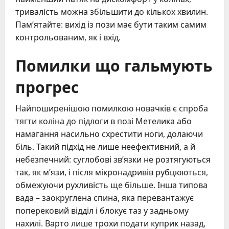
тривалість можна збільшити до кількох хвилин.
Пам’ятайте: вихід із пози має бути таким самим
контрольованим, як і вхід.
Помилки що гальмують
прогрес
Найпоширенішою помилкою новачків є спроба
тягти коліна до підлоги в позі Метелика або
намагання насильно схрестити ноги, долаючи
біль. Такий підхід не лише неефективний, а й
небезпечний: суглобові зв’язки не розтягуються
так, як м’язи, і після мікронадривів рубцюються,
обмежуючи рухливість ще більше. Інша типова
вада – заокруглена спина, яка перевантажує
поперековий відділ і блокує таз у задньому
нахилі. Варто лише трохи подати куприк назад,