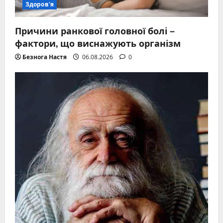
Здоров'я
Причини ранкової головної болі –
фактори, що виснажують організм
Безнога Настя
06.08.2026
0