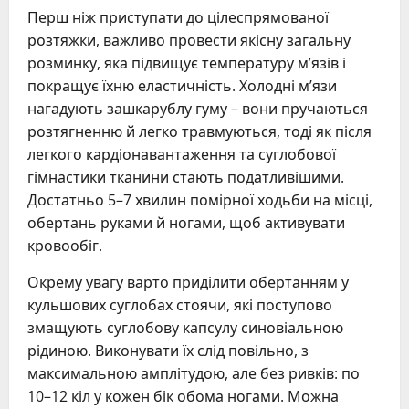
Перш ніж приступати до цілеспрямованої
розтяжки, важливо провести якісну загальну
розминку, яка підвищує температуру м’язів і
покращує їхню еластичність. Холодні м’язи
нагадують зашкарублу гуму – вони пручаються
розтягненню й легко травмуються, тоді як після
легкого кардіонавантаження та суглобової
гімнастики тканини стають податливішими.
Достатньо 5–7 хвилин помірної ходьби на місці,
обертань руками й ногами, щоб активувати
кровообіг.
Окрему увагу варто приділити обертанням у
кульшових суглобах стоячи, які поступово
змащують суглобову капсулу синовіальною
рідиною. Виконувати їх слід повільно, з
максимальною амплітудою, але без ривків: по
10–12 кіл у кожен бік обома ногами. Можна