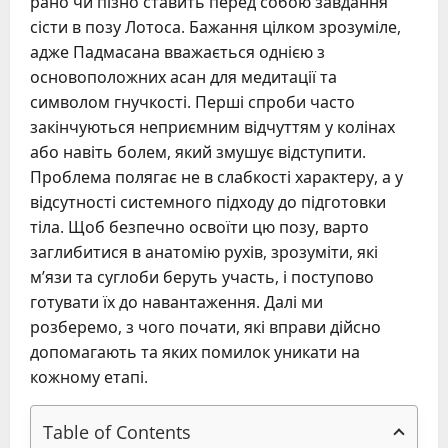
рано чи пізно ставить перед собою завдання
сісти в позу Лотоса. Бажання цілком зрозуміле,
адже Падмасана вважається однією з
основоположних асан для медитації та
символом гнучкості. Перші спроби часто
закінчуються неприємним відчуттям у колінах
або навіть болем, який змушує відступити.
Проблема полягає не в слабкості характеру, а у
відсутності системного підходу до підготовки
тіла. Щоб безпечно освоїти цю позу, варто
заглибитися в анатомію рухів, зрозуміти, які
м’язи та суглоби беруть участь, і поступово
готувати їх до навантаження. Далі ми
розберемо, з чого почати, які вправи дійсно
допомагають та яких помилок уникати на
кожному етапі.
Table of Contents