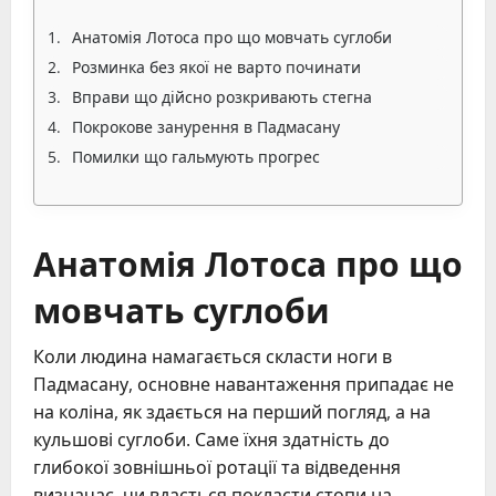
Анатомія Лотоса про що мовчать суглоби
Розминка без якої не варто починати
Вправи що дійсно розкривають стегна
Покрокове занурення в Падмасану
Помилки що гальмують прогрес
Анатомія Лотоса про що
мовчать суглоби
Коли людина намагається скласти ноги в
Падмасану, основне навантаження припадає не
на коліна, як здається на перший погляд, а на
кульшові суглоби. Саме їхня здатність до
глибокої зовнішньої ротації та відведення
визначає, чи вдасться покласти стопи на