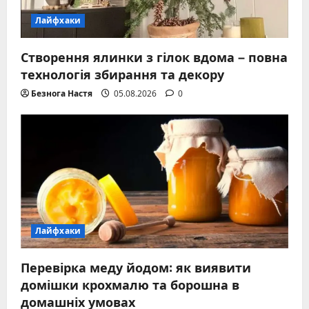
Лайфхаки
Створення ялинки з гілок вдома – повна
технологія збирання та декору
Безнога Настя
05.08.2026
0
Лайфхаки
Перевірка меду йодом: як виявити
домішки крохмалю та борошна в
домашніх умовах