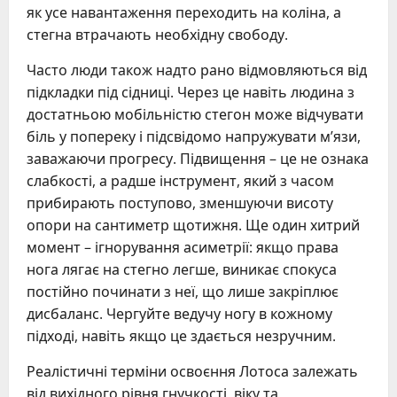
як усе навантаження переходить на коліна, а
стегна втрачають необхідну свободу.
Часто люди також надто рано відмовляються від
підкладки під сідниці. Через це навіть людина з
достатньою мобільністю стегон може відчувати
біль у попереку і підсвідомо напружувати м’язи,
заважаючи прогресу. Підвищення – це не ознака
слабкості, а радше інструмент, який з часом
прибирають поступово, зменшуючи висоту
опори на сантиметр щотижня. Ще один хитрий
момент – ігнорування асиметрії: якщо права
нога лягає на стегно легше, виникає спокуса
постійно починати з неї, що лише закріплює
дисбаланс. Чергуйте ведучу ногу в кожному
підході, навіть якщо це здається незручним.
Реалістичні терміни освоєння Лотоса залежать
від вихідного рівня гнучкості, віку та