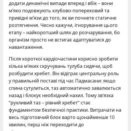
додати динамічні випади вперед і вбік – вони
м’яко подовжують клубово-поперековий та
привідні м’язи до того, як ви почнете статичне
розтягнення. Чесно кажучи, ігнорування цього
етапу – найкоротший шлях до розчарування, бо
організм просто не встигає адаптуватися до
навантаження.
Після короткої кардіочастини корисно зробити
кілька м’яких скручувань тулуба сидячи, щоб
розбудити хребет. Він відіграє центральну роль
у правильній поставі під час Падмасани: якщо
спина сутулиться, таз автоматично завалюється
назад і блокує необхідний нахил. Тому зв’язка
“рухливий таз – рівний хребет” стає
фундаментом безпечної практики. Витрачати на
весь підготовчий блок варто щонайменше 10
хвилин, перш ніж переходити до