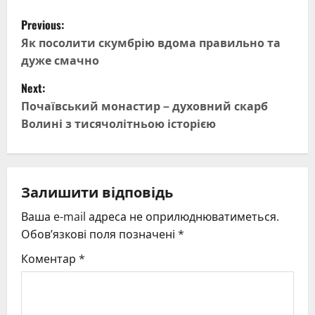
P
Previous:
o
Як посолити скумбрію вдома правильно та
дуже смачно
s
Next:
t
Почаївський монастир – духовний скарб
Волині з тисячолітньою історією
n
a
v
Залишити відповідь
Ваша e-mail адреса не оприлюднюватиметься.
i
Обов’язкові поля позначені
*
g
Коментар
*
a
t