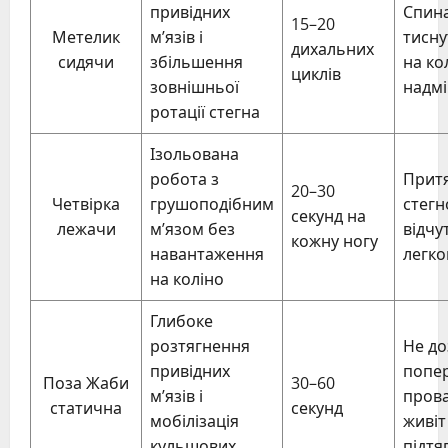
привідних
Спина
15–20
Метелик
м’язів і
тисну
дихальних
сидячи
збільшення
на ко
циклів
зовнішньої
надм
ротації стегна
Ізольована
робота з
Прит
20–30
Четвірка
грушоподібним
стегн
секунд на
лежачи
м’язом без
відчу
кожну ногу
навантаження
легко
на коліно
Глибоке
розтягнення
Не до
привідних
попе
Поза Жаби
30–60
м’язів і
пров
статична
секунд
мобілізація
живіт
кульшових
підтя