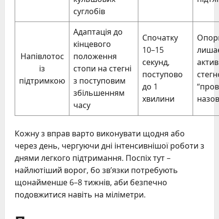
суглобів
Адаптація до
Спочатку
Опор
кінцевого
10–15
лиша
Напівлотос
положення
секунд,
актив
із
стопи на стегні
поступово
стегн
підтримкою
з поступовим
до 1
“пров
збільшенням
хвилини
назов
часу
Кожну з вправ варто виконувати щодня або
через день, чергуючи дні інтенсивнішої роботи з
днями легкого підтримання. Поспіх тут –
найлютіший ворог, бо зв’язки потребують
щонайменше 6–8 тижнів, аби безпечно
подовжитися навіть на міліметри.