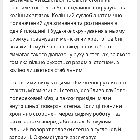
протилежні стегна без шкідливого скручування
колінних зв’язок. Колінний суглоб анатомічно
призначений для згинання та розгинання в
одній площині, і будь-яке скручування в ньому
ризикує травмувати меніски чи хрестоподібні
зв’язки. Тому безпечне входження в Лотос
вимагає такого діапазону руху в стегнах, за якого
гомілка вільно рухається разом зі стегном, а
коліно лишається стабільним.
Головними винуватцями обмеженої рухливості
стають м’язи-згиначі стегна, особливо клубово-
поперековий м’яз, а також привідні м’язи
внутрішньої поверхні стегна. Коли ці тканини
хронічно скорочені через сидячу роботу, таз
нахиляється вперед або назад, блокуючи
вільний поворот головки стегна в суглобовій
западині. Окремої уваги заслуговує