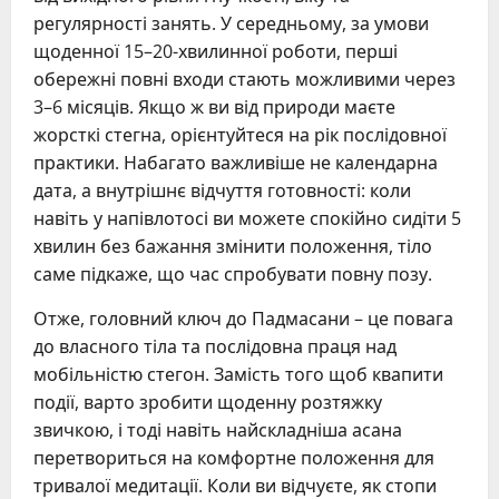
регулярності занять. У середньому, за умови
щоденної 15–20-хвилинної роботи, перші
обережні повні входи стають можливими через
3–6 місяців. Якщо ж ви від природи маєте
жорсткі стегна, орієнтуйтеся на рік послідовної
практики. Набагато важливіше не календарна
дата, а внутрішнє відчуття готовності: коли
навіть у напівлотосі ви можете спокійно сидіти 5
хвилин без бажання змінити положення, тіло
саме підкаже, що час спробувати повну позу.
Отже, головний ключ до Падмасани – це повага
до власного тіла та послідовна праця над
мобільністю стегон. Замість того щоб квапити
події, варто зробити щоденну розтяжку
звичкою, і тоді навіть найскладніша асана
перетвориться на комфортне положення для
тривалої медитації. Коли ви відчуєте, як стопи