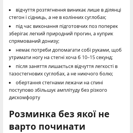
відчуття розтягнення виникає лише в ділянці
стегон і сідниць, а не в колінних суглобах;
під час виконання підготовчих поз поперек
зберігає легкий природний прогин, а куприк
спрямований донизу;
немає потреби допомагати собі руками, щоб
утримати ногу на стегні хоча б 10–15 секунд;
після заняття лишається відчуття легкості в
тазостегнових суглобах, а не ниючого болю;
обертання стегнами лежачи на спині
поступово збільшує амплітуду без різкого
дискомфорту
Розминка без якої не
варто починати