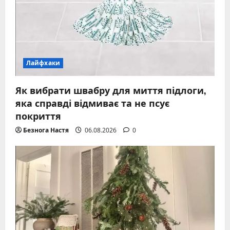
Лайфхаки
Як вибрати швабру для миття підлоги,
яка справді відмиває та не псує
покриття
Безнога Настя
06.08.2026
0