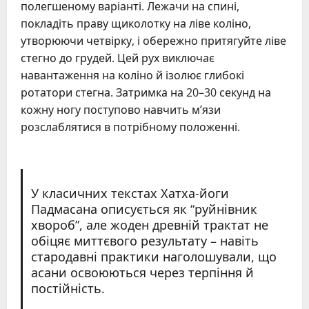
полегшеному варіанті. Лежачи на спині,
покладіть праву щиколотку на ліве коліно,
утворюючи четвірку, і обережно притягуйте ліве
стегно до грудей. Цей рух виключає
навантаження на коліно й ізолює глибокі
ротатори стегна. Затримка на 20–30 секунд на
кожну ногу поступово навчить м’язи
розслаблятися в потрібному положенні.
У класичних текстах Хатха-йоги
Падмасана описується як “руйнівник
хвороб”, але жоден древній трактат не
обіцяє миттєвого результату – навіть
стародавні практики наголошували, що
асани освоюються через терпіння й
постійність.