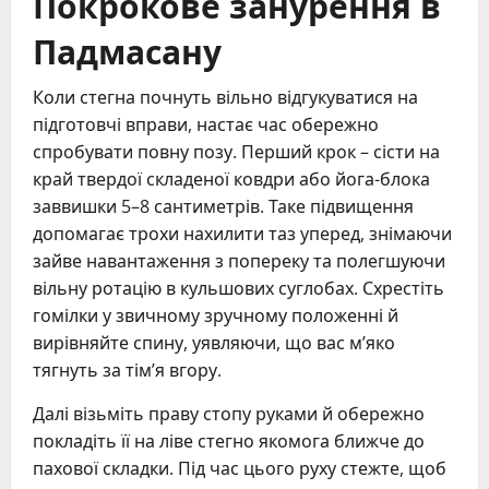
Покрокове занурення в
Падмасану
Коли стегна почнуть вільно відгукуватися на
підготовчі вправи, настає час обережно
спробувати повну позу. Перший крок – сісти на
край твердої складеної ковдри або йога-блока
заввишки 5–8 сантиметрів. Таке підвищення
допомагає трохи нахилити таз уперед, знімаючи
зайве навантаження з попереку та полегшуючи
вільну ротацію в кульшових суглобах. Схрестіть
гомілки у звичному зручному положенні й
вирівняйте спину, уявляючи, що вас м’яко
тягнуть за тім’я вгору.
Далі візьміть праву стопу руками й обережно
покладіть її на ліве стегно якомога ближче до
пахової складки. Під час цього руху стежте, щоб