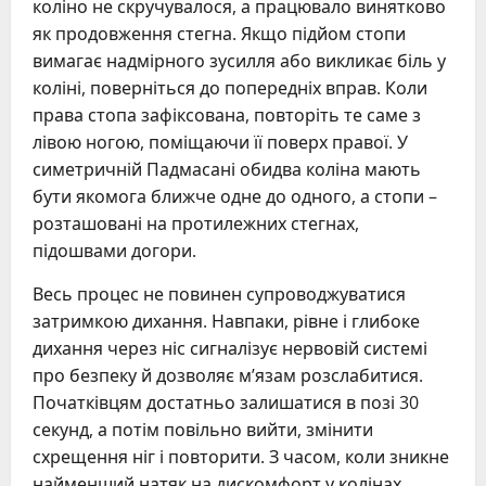
коліно не скручувалося, а працювало винятково
як продовження стегна. Якщо підйом стопи
вимагає надмірного зусилля або викликає біль у
коліні, поверніться до попередніх вправ. Коли
права стопа зафіксована, повторіть те саме з
лівою ногою, поміщаючи її поверх правої. У
симетричній Падмасані обидва коліна мають
бути якомога ближче одне до одного, а стопи –
розташовані на протилежних стегнах,
підошвами догори.
Весь процес не повинен супроводжуватися
затримкою дихання. Навпаки, рівне і глибоке
дихання через ніс сигналізує нервовій системі
про безпеку й дозволяє м’язам розслабитися.
Початківцям достатньо залишатися в позі 30
секунд, а потім повільно вийти, змінити
схрещення ніг і повторити. З часом, коли зникне
найменший натяк на дискомфорт у колінах,