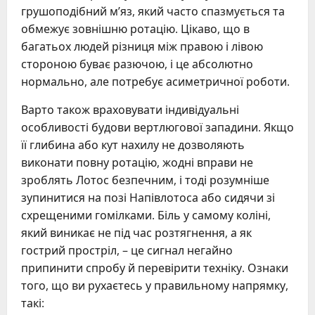
грушоподібний м’яз, який часто спазмується та
обмежує зовнішню ротацію. Цікаво, що в
багатьох людей різниця між правою і лівою
стороною буває разючою, і це абсолютно
нормально, але потребує асиметричної роботи.
Варто також враховувати індивідуальні
особливості будови вертлюгової западини. Якщо
її глибина або кут нахилу не дозволяють
виконати повну ротацію, жодні вправи не
зроблять Лотос безпечним, і тоді розумніше
зупинитися на позі Напівлотоса або сидячи зі
схрещеними гомілками. Біль у самому коліні,
який виникає не під час розтягнення, а як
гострий простріл, – це сигнал негайно
припинити спробу й перевірити техніку. Ознаки
того, що ви рухаєтесь у правильному напрямку,
такі: