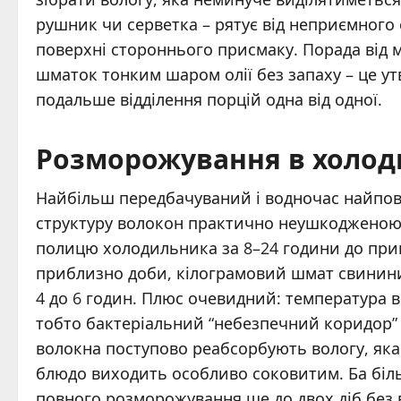
рушник чи серветка – рятує від неприємного е
поверхні стороннього присмаку. Порада від м
шматок тонким шаром олії без запаху – це у
подальше відділення порцій одна від одної.
Розморожування в холоди
Найбільш передбачуваний і водночас найпові
структуру волокон практично неушкодженою
полицю холодильника за 8–24 години до приго
приблизно доби, кілограмовий шмат свинини 
4 до 6 годин. Плюс очевидний: температура в
тобто бактеріальний “небезпечний коридор” н
волокна поступово реабсорбують вологу, яка 
блюдо виходить особливо соковитим. Ба біл
повного розморожування ще до двох діб без в