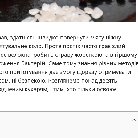
вав, здатність швидко повернути м’ясу ніжну
тувальне коло. Проте поспіх часто грає злий
є волокна, робить страву жорсткою, а в гіршому
оження бактерій. Саме тому знання різних методі
шого приготування дає змогу щоразу отримувати
ком, ні безпекою. Розглянемо понад десять
відченим кухарям, і тим, хто тільки освоює