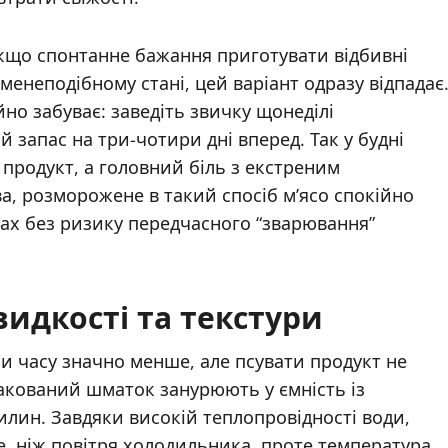
Якщо спонтанне бажання приготувати відбивні
менеподібному стані, цей варіант одразу відпадає
йно забуває: заведіть звичку щонеділі
 запас на три-чотири дні вперед. Так у будні
продукт, а головний біль з екстреним
, розморожене в такий спосіб м’ясо спокійно
ах без ризику передчасного “зварювання”
идкості та текстури
и часу значно менше, але псувати продукт не
акований шматок занурюють у ємність із
илин. Завдяки високій теплопровідності води,
, ніж повітря холодильника, проте температура