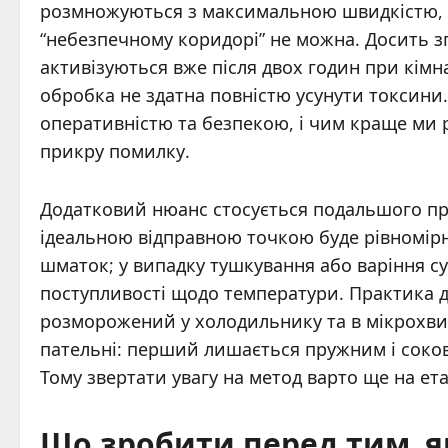
розмножуються з максимальною швидкістю, т
“небезпечному коридорі” не можна. Досить з
активізуються вже після двох годин при кімна
обробка не здатна повністю усунути токсини.
оперативністю та безпекою, і чим краще ми 
прикру помилку.
Додатковий нюанс стосується подальшого пр
ідеальною відправною точкою буде рівномір
шматок; у випадку тушкування або варіння с
поступливості щодо температури. Практика 
розморожений у холодильнику та в мікрохвил
пательні: перший лишається пружним і соков
Тому звертати увагу на метод варто ще на ет
Що зробити перед тим, як