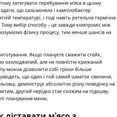
ому затягувати перебування м’яса в цьому
гадати, що сальмонела і кампілобактер
тній температурі, і тоді навіть ретельна термічна
 Тому вибір способу – це завжди компроміс між
розуміємо фізику процесу, тим менше шансів на
иготування. Якщо плануєте смажити стейк,
но охолоджений, але не повністю крижаний
упу можна дозволити собі трохи більше
доводить, що один і той самий шматок свинини,
ьовці, демонструє абсолютно різну поведінку на
итим, другий нерідко стає схожим на підошву.
апі планування меню.
 діставати м’ясо з