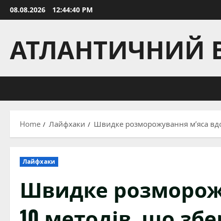
Skip
08.08.2026
12:44:41 PM
to
content
АТЛАНТИЧНИЙ 
Home
Лайфхаки
Швидке розморожування м’яса вдом
Лайфхаки
Швидке розморожу
10 методів, що зб