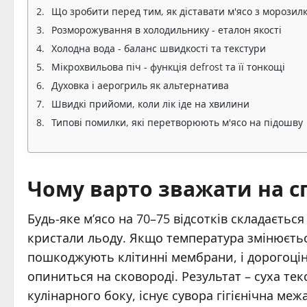
Що зробити перед тим, як діставати м'ясо з морозил
Розморожування в холодильнику - еталон якості
Холодна вода - баланс швидкості та текстури
Мікрохвильова піч - функція defrost та її тонкощі
Духовка і аерогриль як альтернатива
Швидкі прийоми, коли лік іде на хвилини
Типові помилки, які перетворюють м'ясо на підошву
Чому варто зважати на сп
Будь-яке м’ясо на 70–75 відсотків складаєтьс
кристали льоду. Якщо температура змінюється
пошкоджують клітинні мембрани, і дорогоцін
опиниться на сковороді. Результат – суха тек
кулінарного боку, існує сувора гігієнічна межа: