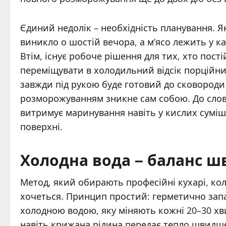
Єдиний недолік – необхідність планування. 
виникло о шостій вечора, а м’ясо лежить у ка
Втім, існує робоче рішення для тих, хто пості
переміщувати в холодильний відсік порційний
завжди під рукою буде готовий до сковороди 
розморожуванням зникне сам собою. До слова
витримує маринування навіть у кислих суміш
поверхні.
Холодна вода – баланс шв
Метод, який обирають професійні кухарі, кол
хочеться. Принцип простий: герметично зап
холодною водою, яку міняють кожні 20–30 хв
навіть крижана рідина передає тепло швидше