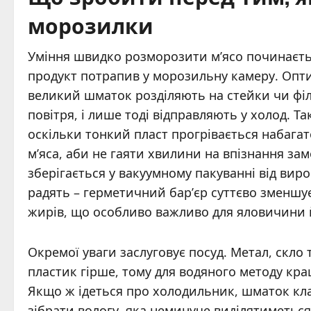
морозилки
Уміння швидко розморозити м’ясо починається
продукт потрапив у морозильну камеру. Опт
великий шматок розділяють на стейки чи фі
повітря, і лише тоді відправляють у холод. Та
оскільки тонкий пласт прогрівається набагат
м’яса, аби не гаяти хвилини на впізнання з
зберігається у вакуумному пакуванні від ви
радять – герметичний бар’єр суттєво зменшує
жирів, що особливо важливо для яловичини 
Окремої уваги заслуговує посуд. Метал, скло 
пластик гірше, тому для водяного методу кра
Якщо ж ідеться про холодильник, шматок кла
зібрати вологу, яка неминуче виділятиметься