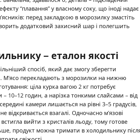
фекту “плавання” у власному соку, що іноді надає
’ясників: перед закладкою в морозилку змастіть
творить додатковий захисний шар і полегшить
льнику – еталон якості
льніший спосіб, який дає змогу зберегти
. М’ясо перекладають з морозилки на нижню
тування: ціла курка вагою 2 кг потребує
– 10–12 годин, а нарізка тонкими слайсами – від
середині камери лишається на рівні 3–5 градусів,
е відкривається взагалі. Одночасно м’язові
встигла вийти з кристалів льоду, тому готове
ьше, продукт можна тримати в холодильнику післ
трати свіжості.