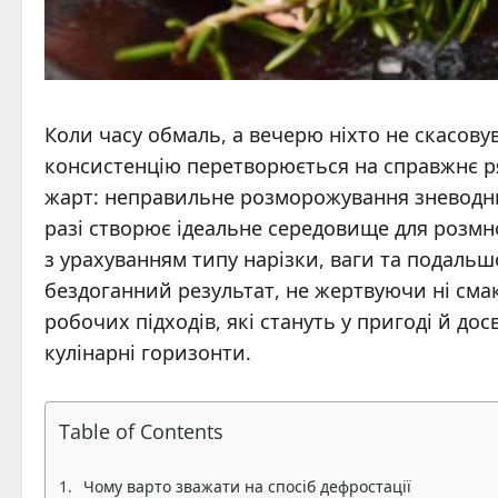
Коли часу обмаль, а вечерю ніхто не скасову
консистенцію перетворюється на справжнє ря
жарт: неправильне розморожування зневодню
разі створює ідеальне середовище для розмн
з урахуванням типу нарізки, ваги та подаль
бездоганний результат, не жертвуючи ні сма
робочих підходів, які стануть у пригоді й дос
кулінарні горизонти.
Table of Contents
Чому варто зважати на спосіб дефростації