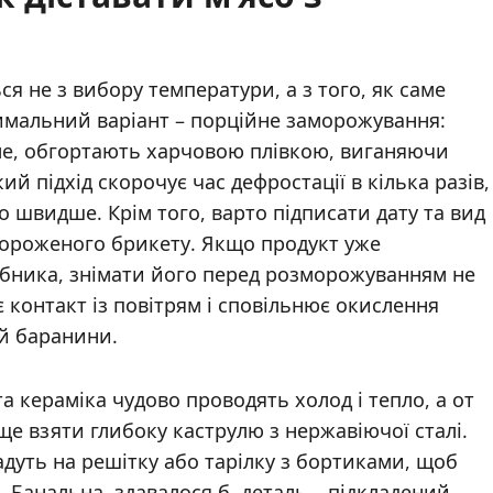
 не з вибору температури, а з того, як саме
имальний варіант – порційне заморожування:
ле, обгортають харчовою плівкою, виганяючи
кий підхід скорочує час дефростації в кілька разів,
о швидше. Крім того, варто підписати дату та вид
амороженого брикету. Якщо продукт уже
робника, знімати його перед розморожуванням не
 контакт із повітрям і сповільнює окислення
й баранини.
та кераміка чудово проводять холод і тепло, а от
ще взяти глибоку каструлю з нержавіючої сталі.
дуть на решітку або тарілку з бортиками, щоб
. Банальна, здавалося б, деталь – підкладений