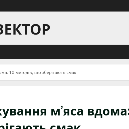
ВЕКТОР
а: 10 методів, що зберігають смак
вання м’яса вдома
ерігають смак