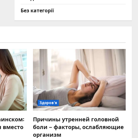
Без категорії
Здоров'я
аинском:
Причины утренней головной
 вместо
боли – факторы, ослабляющие
организм