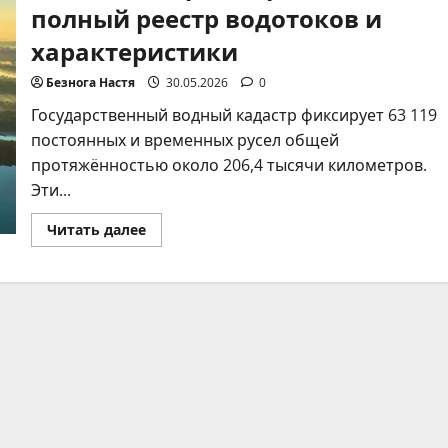
полный реестр водотоков и
характеристики
Безнога Настя
30.05.2026
0
Государственный водный кадастр фиксирует 63 119
постоянных и временных русел общей
протяжённостью около 206,4 тысячи километров.
Эти...
Прочитать
Читать далее
больше
о
Количество
рек
Украины:
полный
реестр
водотоков
и
характеристики