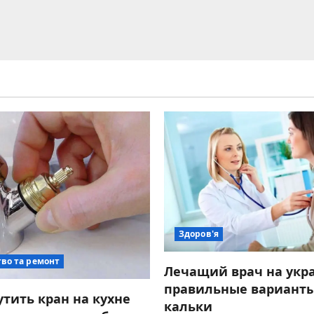
Здоров'я
во та ремонт
Лечащий врач на укр
правильные варианты
утить кран на кухне
кальки