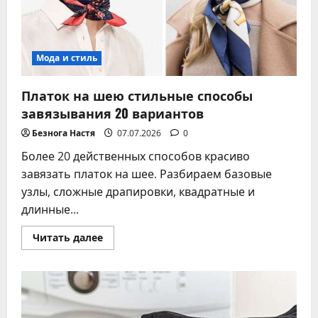
для
разных
материалов
Мода и стиль
Платок на шею стильные способы
завязывания 20 вариантов
Безнога Настя
07.07.2026
0
Более 20 действенных способов красиво
завязать платок на шее. Разбираем базовые
узлы, сложные драпировки, квадратные и
длинные...
Прочитать
Читать далее
больше
о
Платок
на
шею
стильные
способы
завязывания