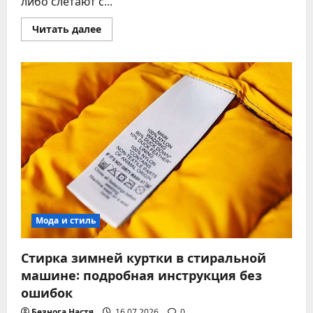
либо слетают с...
Прочитать
Читать далее
больше
о
Как
определить
размер
перчаток
без
ошибок
и
лишних
примерок
Мода и стиль
Стирка зимней куртки в стиральной
машине: подробная инструкция без
ошибок
Безнога Настя
16.07.2026
0