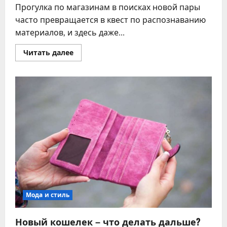
Прогулка по магазинам в поисках новой пары
часто превращается в квест по распознаванию
материалов, и здесь даже...
Прочитать
Читать далее
больше
о
Определение
натуральной
кожи
обуви
без
помощи
экспертов
Мода и стиль
Новый кошелек – что делать дальше?