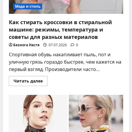
Мода и стиль
Как стирать кроссовки в стиральной
машине: режимы, температура и
советы для разных материалов
Безнога Настя
07.07.2026
0
Спортивная обувь накапливает пыль, пот и
уличную грязь гораздо быстрее, чем кажется на
первый взгляд. Производители часто...
Прочитать
Читать далее
больше
о
Как
стирать
кроссовки
в
стиральной
машине:
режимы,
температура
и
советы