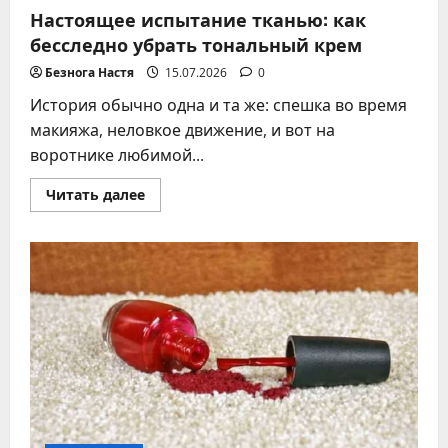
Настоящее испытание тканью: как
бесследно убрать тональный крем
Безнога Настя
15.07.2026
0
История обычно одна и та же: спешка во время
макияжа, неловкое движение, и вот на
воротнике любимой...
Прочитать
Читать далее
больше
о
Настоящее
испытание
тканью:
как
бесследно
убрать
тональный
крем