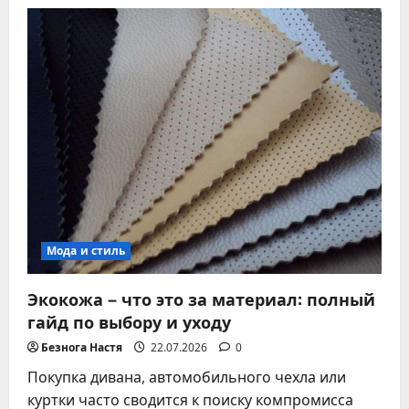
Как
вернуть
черной
одежде
насыщенный
цвет
без
химчистки
Мода и стиль
Экокожа – что это за материал: полный
гайд по выбору и уходу
Безнога Настя
22.07.2026
0
Покупка дивана, автомобильного чехла или
куртки часто сводится к поиску компромисса