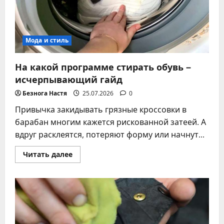
безупречного
результата
Мода и стиль
На какой программе стирать обувь –
исчерпывающий гайд
Безнога Настя
25.07.2026
0
Привычка закидывать грязные кроссовки в
барабан многим кажется рискованной затеей. А
вдруг расклеятся, потеряют форму или начнут...
Прочитать
Читать далее
больше
о
На
какой
программе
стирать
обувь
–
исчерпывающий
гайд