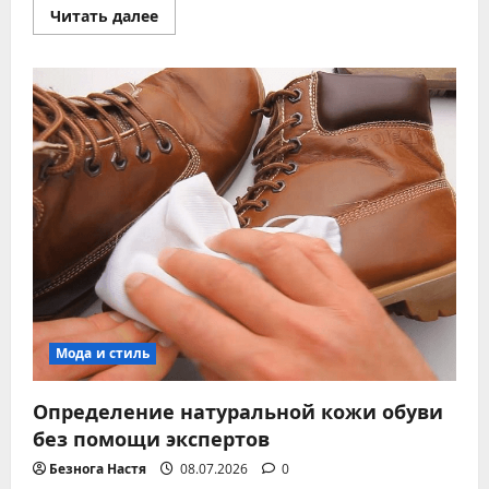
Прочитать
Читать далее
больше
о
Чем
отстирать
дезодорант
с
черных
вещей
–
действенные
советы
Мода и стиль
Определение натуральной кожи обуви
без помощи экспертов
Безнога Настя
08.07.2026
0