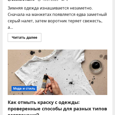
Зимняя одежда изнашивается незаметно.
Сначала на манжетах появляется едва заметный
серый налет, затем воротник теряет свежесть,
а...
Прочитать
Читать далее
больше
о
Стирка
зимней
куртки
в
стиральной
машине:
подробная
инструкция
без
ошибок
Мода и стиль
Как отмыть краску с одежды:
проверенные способы для разных типов
загрязнений