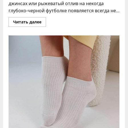
джинсах или рыжеватый отлив на некогда
глубоко-черной футболке появляется всегда не...
Прочитать
Читать далее
больше
о
Возвращение
насыщенного
черного
цвета
одежде
без
химчистки