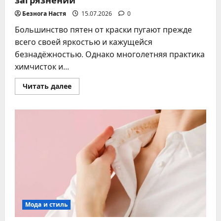
Безнога Настя
15.07.2026
0
Большинство пятен от краски пугают прежде
всего своей яркостью и кажущейся
безнадёжностью. Однако многолетняя практика
химчисток и...
Прочитать
Читать далее
больше
о
Как
отмыть
краску
с
одежды:
проверенные
способы
для
разных
типов
загрязнений
Мода и стиль