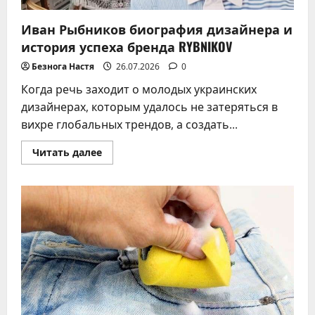
Иван Рыбников биография дизайнера и
история успеха бренда RYBNIKOV
Безнога Настя
26.07.2026
0
Когда речь заходит о молодых украинских
дизайнерах, которым удалось не затеряться в
вихре глобальных трендов, а создать...
Прочитать
Читать далее
больше
о
Иван
Рыбников
биография
дизайнера
и
история
успеха
бренда
RYBNIKOV