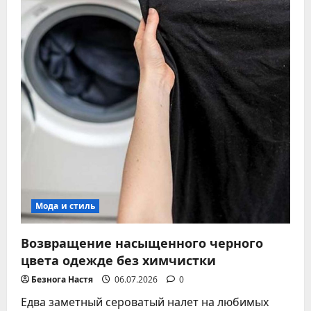
20
вариантов
Мода и стиль
Возвращение насыщенного черного
цвета одежде без химчистки
Безнога Настя
06.07.2026
0
Едва заметный сероватый налет на любимых