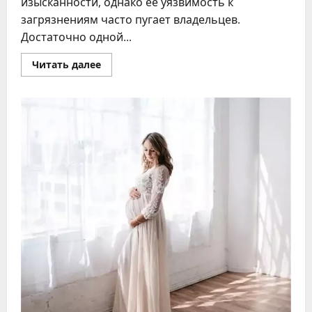
изысканности, однако её уязвимость к
загрязнениям часто пугает владельцев.
Достаточно одной...
Прочитать
Читать далее
больше
о
Чистка
замши
в
домашних
условиях
–
действенные
методы
и
секреты