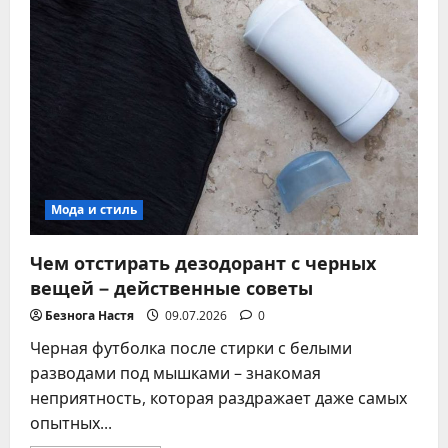
по
размеру,
ткани
и
фасону
Мода и стиль
Чем отстирать дезодорант с черных
вещей – действенные советы
Безнога Настя
09.07.2026
0
Черная футболка после стирки с белыми
разводами под мышками – знакомая
неприятность, которая раздражает даже самых
опытных...