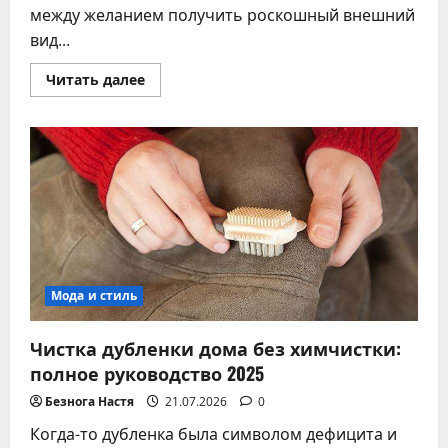
между желанием получить роскошный внешний
вид...
Прочитать
Читать далее
больше
о
Экокожа
–
что
это
за
материал:
полный
гайд
по
выбору
и
уходу
Мода и стиль
Чистка дубленки дома без химчистки:
полное руководство 2025
Безнога Настя
21.07.2026
0
Когда-то дубленка была символом дефицита и