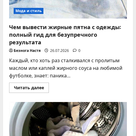
Мода и стиль
Чем вывести жирные пятна с одежды:
полный гид для безупречного
результата
Безнога Настя
26.07.2026
0
Каждый, кто хоть раз сталкивался с пролитым
маслом или каплей жирного соуса на любимой
футболке, знает: паника...
Прочитать
Читать далее
больше
о
Чем
вывести
жирные
пятна
с
одежды:
полный
гид
для