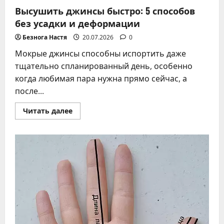
Высушить джинсы быстро: 5 способов
без усадки и деформации
Безнога Настя
20.07.2026
0
Мокрые джинсы способны испортить даже
тщательно спланированный день, особенно
когда любимая пара нужна прямо сейчас, а
после...
Прочитать
Читать далее
больше
о
Высушить
джинсы
быстро:
5
способов
без
усадки
и
деформации