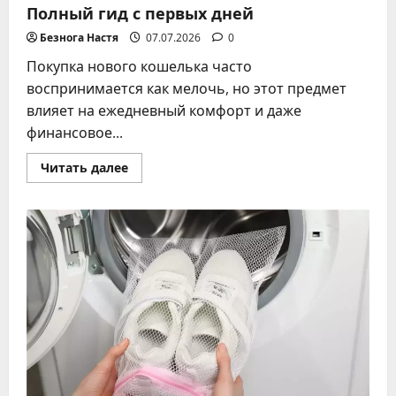
Полный гид с первых дней
Безнога Настя
07.07.2026
0
Покупка нового кошелька часто
воспринимается как мелочь, но этот предмет
влияет на ежедневный комфорт и даже
финансовое...
Прочитать
Читать далее
больше
о
Новый
кошелек
–
что
делать
дальше?
Полный
гид
с
первых
дней