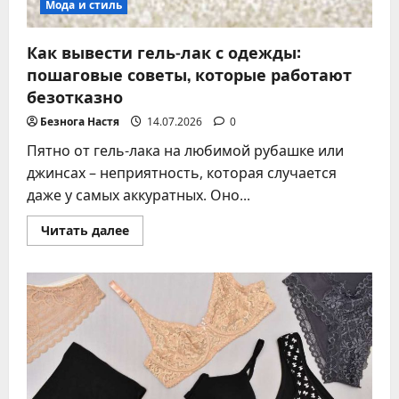
Мода и стиль
Как вывести гель-лак с одежды:
пошаговые советы, которые работают
безотказно
Безнога Настя
14.07.2026
0
Пятно от гель-лака на любимой рубашке или
джинсах – неприятность, которая случается
даже у самых аккуратных. Оно...
Прочитать
Читать далее
больше
о
Как
вывести
гель-
лак
с
одежды:
пошаговые
советы,
которые
работают
безотказно