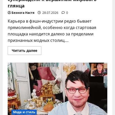
глянца
Безнога Настя
28.07.2026
0
Карьера в фэшн-индустрии редко бывает
прямолинейной, особенно когда стартовая
площадка находится далеко за пределами
признанных модных столиц....
Прочитать
Читать далее
больше
о
Таня
Брик:
путь
украинской
супермодели
к
вершинам
мирового
глянца
Мода и стиль