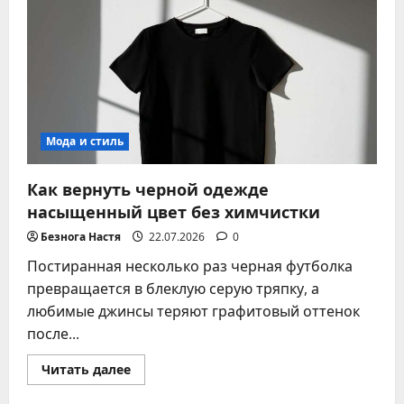
с
куртки
–
проверенные
способы
для
разных
тканей
Мода и стиль
Как вернуть черной одежде
насыщенный цвет без химчистки
Безнога Настя
22.07.2026
0
Постиранная несколько раз черная футболка
превращается в блеклую серую тряпку, а
любимые джинсы теряют графитовый оттенок
после...
Прочитать
Читать далее
больше
о