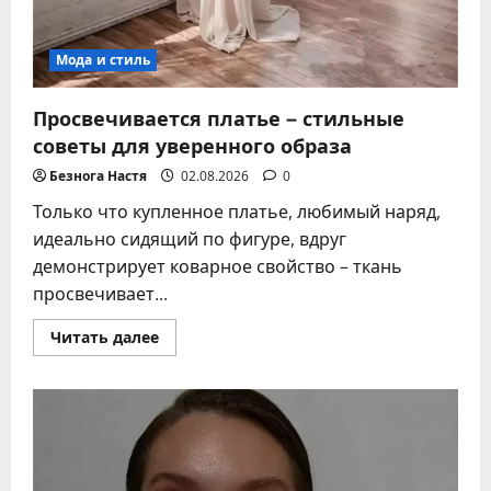
Мода и стиль
Просвечивается платье – стильные
советы для уверенного образа
Безнога Настя
02.08.2026
0
Только что купленное платье, любимый наряд,
идеально сидящий по фигуре, вдруг
демонстрирует коварное свойство – ткань
просвечивает...
Прочитать
Читать далее
больше
о
Просвечивается
платье
–
стильные
советы
для
уверенного
образа