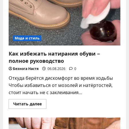
Мода и стиль
Как избежать натирания обуви –
полное руководство
Безнога Настя
06.08.2026
0
Откуда берётся дискомфорт во время ходьбы
Чтобы избавиться от мозолей и натёртостей,
стоит начать не с заклеивания...
Прочитать
Читать далее
больше
о
Как
избежать
натирания
обуви