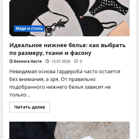
Мода и стиль
Идеальное нижнее белье: как выбрать
по размеру, ткани и фасону
Безнога Настя
13.07.2026
0
Невидимая основа гардероба часто остается
без внимания, а зря. От правильно
подобранного нижнего белья зависит не
только...
Прочитать
Читать далее
больше
о
Идеальное
нижнее
белье:
как
выбрать