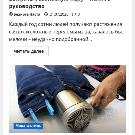
руководство
Безнога Настя
21.07.2026
0
Каждый год сотни людей получают растяжения
связок и сложные переломы из-за, казалось бы,
мелочи – неудачно подобранной...
Прочитать
Читать далее
больше
о
Нескользящая
подошва
обуви:
как
выбрать
безопасную
пару
–
полное
руководство
Мода и стиль