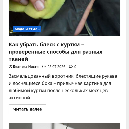
Мода и стиль
Как убрать блеск с куртки –
проверенные способы для разных
тканей
Безнога Настя
23.07.2026
0
Засмальцованный воротник, блестящие рукава
и лоснящиеся бока – привычная картина для
любимой куртки после нескольких месяцев
активной...
Прочитать
Читать далее
больше
о
Как
убрать
блеск