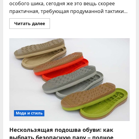
особого шика, сегодня же это вещь скорее
практичная, требующая продуманной тактики...
Прочитать
Читать далее
больше
о
Чистка
дубленки
дома
без
химчистки:
полное
руководство
2025
Мода и стиль
Нескользящая подошва обуви: как
выбрать безопасную пару – полное