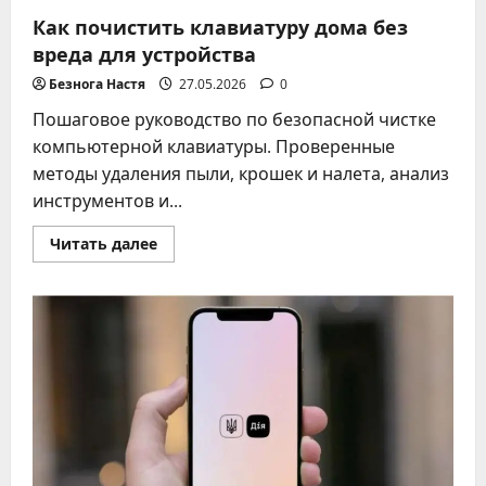
Как почистить клавиатуру дома без
вреда для устройства
Безнога Настя
27.05.2026
0
Пошаговое руководство по безопасной чистке
компьютерной клавиатуры. Проверенные
методы удаления пыли, крошек и налета, анализ
инструментов и...
Прочитать
Читать далее
больше
о
Как
почистить
клавиатуру
дома
без
вреда
для
устройства