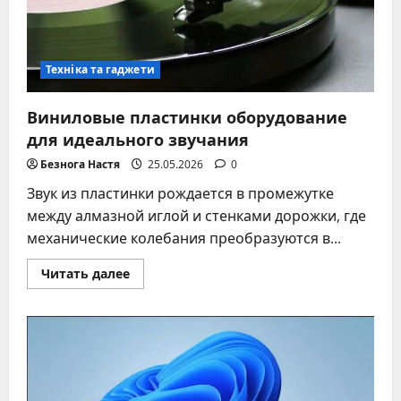
Техніка та гаджети
Виниловые пластинки оборудование
для идеального звучания
Безнога Настя
25.05.2026
0
Звук из пластинки рождается в промежутке
между алмазной иглой и стенками дорожки, где
механические колебания преобразуются в...
Прочитать
Читать далее
больше
о
Виниловые
пластинки
оборудование
для
идеального
звучания