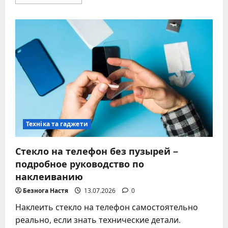
больше
о
Отключаем
экономию
трафика
на
телефонах
и
ПК
–
пошаговое
руководство
2025
Техніка та гаджети
Стекло на телефон без пузырей –
подробное руководство по
наклеиванию
Безнога Настя
13.07.2026
0
Наклеить стекло на телефон самостоятельно
реально, если знать технические детали.