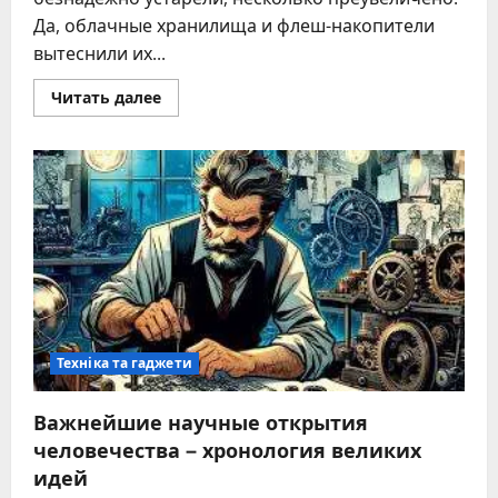
Да, облачные хранилища и флеш-накопители
вытеснили их...
Прочитать
Читать далее
больше
о
Форматирование
CD
диска:
пошаговая
инструкция
для
Windows
Техніка та гаджети
Важнейшие научные открытия
человечества – хронология великих
идей