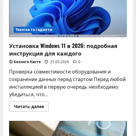
Техніка та гаджети
Установка Windows 11 в 2026: подробная
инструкция для каждого
Безнога Настя
25.05.2026
0
Проверка совместимости оборудования и
сохранение данных перед стартом Перед любой
инсталляцией в первую очередь необходимо
убедиться, что...
Прочитать
Читать далее
больше
о
Установка
Windows
11
в
2026: