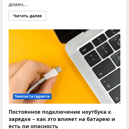
домен,...
Прочитать
Читать далее
больше
о
История
успеха
Google
за
27+
лет:
от
поисковика
до
техногиганта
Техніка та гаджети
Постоянное подключение ноутбука к
зарядке – как это влияет на батарею и
есть ли опасность