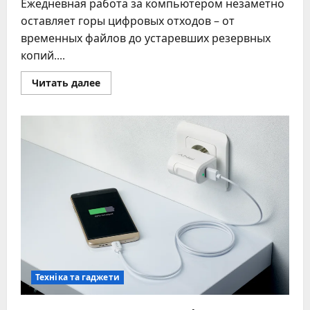
Ежедневная работа за компьютером незаметно
оставляет горы цифровых отходов – от
временных файлов до устаревших резервных
копий....
Прочитать
Читать далее
больше
о
Очистка
компьютера
от
мусора:
пошаговая
инструкция
для
ускорения
работы
системы
Техніка та гаджети