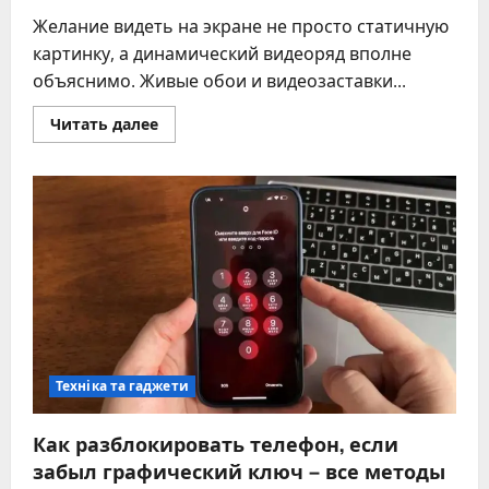
Желание видеть на экране не просто статичную
картинку, а динамический видеоряд вполне
объяснимо. Живые обои и видеозаставки...
Прочитать
Читать далее
больше
о
Как
поставить
видео
на
заставку:
настройка
для
Windows,
macOS,
Android,
iOS
и
телевизоров
Техніка та гаджети
Как разблокировать телефон, если
забыл графический ключ – все методы