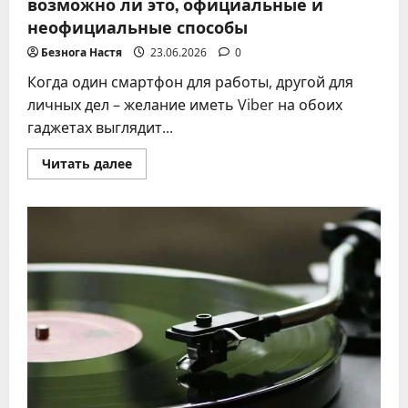
возможно ли это, официальные и
неофициальные способы
Безнога Настя
23.06.2026
0
Когда один смартфон для работы, другой для
личных дел – желание иметь Viber на обоих
гаджетах выглядит...
Прочитать
Читать далее
больше
о
Установка
Viber
на
два
телефона
2026:
возможно
ли
это,
официальные
и
неофициальные
способы