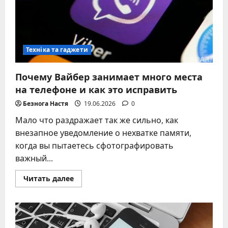
Техніка та гаджети
Почему Вайбер занимает много места
на телефоне и как это исправить
Безнога Настя
19.06.2026
0
Мало что раздражает так же сильно, как
внезапное уведомление о нехватке памяти,
когда вы пытаетесь сфотографировать
важный...
Прочитать
Читать далее
больше
о
Почему
Вайбер
занимает
много
места