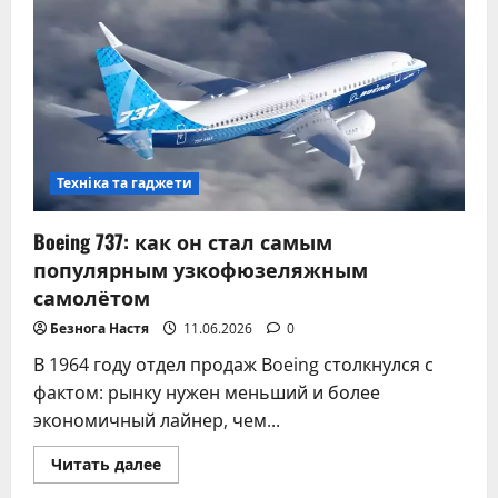
блоком
питания
–
безопасность,
мифы
и
полезные
советы
Техніка та гаджети
Boeing 737: как он стал самым
популярным узкофюзеляжным
самолётом
Безнога Настя
11.06.2026
0
В 1964 году отдел продаж Boeing столкнулся с
фактом: рынку нужен меньший и более
экономичный лайнер, чем...
Прочитать
Читать далее
больше
о