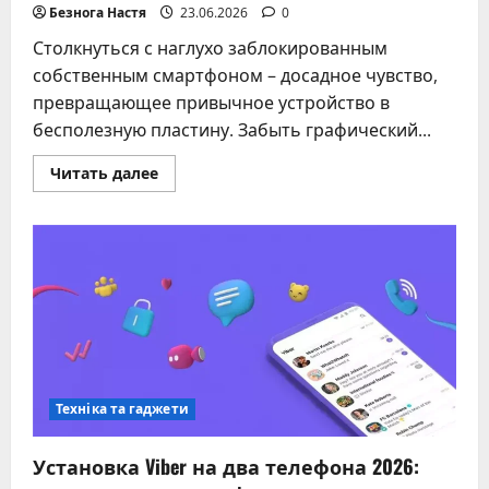
Безнога Настя
23.06.2026
0
Столкнуться с наглухо заблокированным
собственным смартфоном – досадное чувство,
превращающее привычное устройство в
бесполезную пластину. Забыть графический...
Прочитать
Читать далее
больше
о
Как
разблокировать
телефон,
если
забыл
графический
ключ
–
все
методы
Техніка та гаджети
Установка Viber на два телефона 2026: