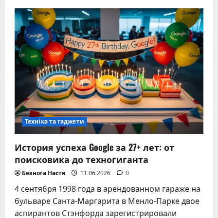
Boeing
737:
как
он
стал
самым
популярным
узкофюзеляжным
самолётом
Техніка та гаджети
История успеха Google за 27+ лет: от
поисковика до техногиганта
Безнога Настя
11.06.2026
0
4 сентября 1998 года в арендованном гараже на
бульваре Санта-Маргарита в Менло-Парке двое
аспирантов Стэнфорда зарегистрировали