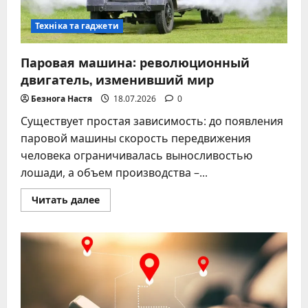
Техніка та гаджети
Паровая машина: революционный
двигатель, изменивший мир
Безнога Настя
18.07.2026
0
Существует простая зависимость: до появления
паровой машины скорость передвижения
человека ограничивалась выносливостью
лошади, а объем производства –...
Прочитать
Читать далее
больше
о
Паровая
машина:
революционный
двигатель,
изменивший
мир