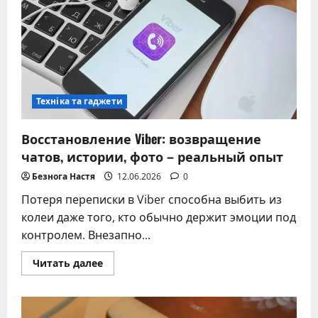
на
телефоне
и
как
это
исправить
Техніка та гаджети
Восстановление Viber: возвращение
чатов, истории, фото – реальный опыт
Безнога Настя
12.06.2026
0
Потеря переписки в Viber способна выбить из
колеи даже того, кто обычно держит эмоции под
контролем. Внезапно...
Прочитать
Читать далее
больше
о
Восстановление
Viber:
возвращение