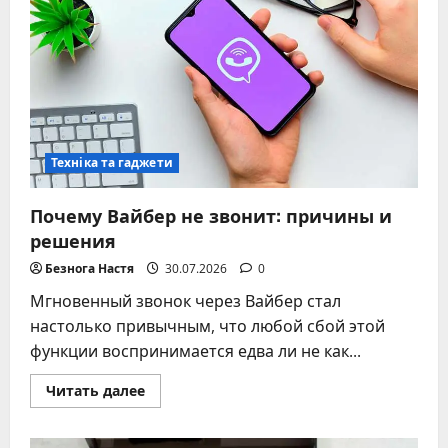
перезаряжаемые
батарейки
Техніка та гаджети
Почему Вайбер не звонит: причины и
решения
Безнога Настя
30.07.2026
0
Мгновенный звонок через Вайбер стал
настолько привычным, что любой сбой этой
функции воспринимается едва ли не как...
Прочитать
Читать далее
больше
о
Почему
Вайбер