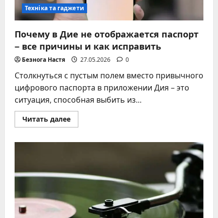
Техніка та гаджети
Почему в Дие не отображается паспорт
– все причины и как исправить
Безнога Настя
27.05.2026
0
Столкнуться с пустым полем вместо привычного
цифрового паспорта в приложении Дия – это
ситуация, способная выбить из...
Прочитать
Читать далее
больше
о
Почему
в
Дие
не
отображается
паспорт
–
все
причины
и
как
исправить