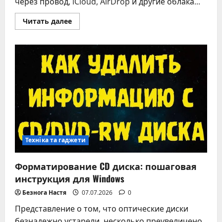
через провод, iCloud, AirDrop и другие облака...
Прочитать
Читать далее
больше
о
Полный
гайд
по
передаче
фото
с
iPhone
на
ПК
и
Mac
Техніка та гаджети
Форматирование CD диска: пошаговая
инструкция для Windows
Безнога Настя
07.07.2026
0
Представление о том, что оптические диски
безнадежно устарели, несколько преувеличено.