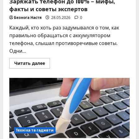
Заряжать телефон до 100% – мифы,
факты и советы экспертов
Безнога Настя
28.05.2026
0
Каждый, кто хоть раз задумывался о том, как
правильно обращаться с аккумулятором
телефона, слышал противоречивые советы.
Одни...
Прочитать
Читать далее
больше
о
Заряжать
телефон
до
100%
–
мифы,
факты
и
советы
экспертов
Техніка та гаджети