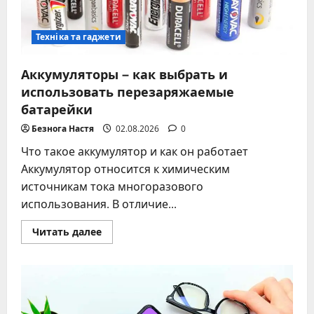
Техніка та гаджети
Аккумуляторы – как выбрать и
использовать перезаряжаемые
батарейки
Безнога Настя
02.08.2026
0
Что такое аккумулятор и как он работает
Аккумулятор относится к химическим
источникам тока многоразового
использования. В отличие...
Прочитать
Читать далее
больше
о
Аккумуляторы
–
как
выбрать
и
использовать