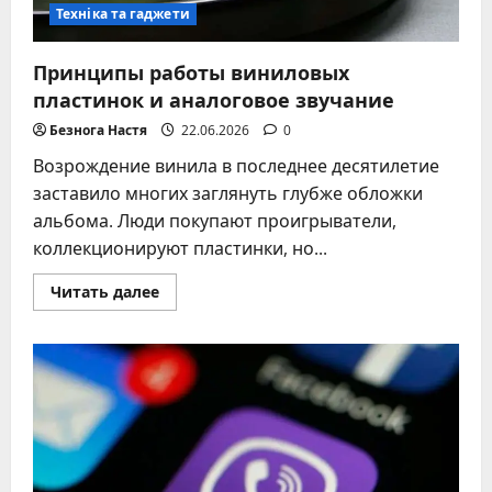
Техніка та гаджети
Принципы работы виниловых
пластинок и аналоговое звучание
Безнога Настя
22.06.2026
0
Возрождение винила в последнее десятилетие
заставило многих заглянуть глубже обложки
альбома. Люди покупают проигрыватели,
коллекционируют пластинки, но...
Прочитать
Читать далее
больше
о
Принципы
работы
виниловых
пластинок
и
аналоговое
звучание