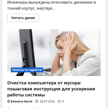
Инженеры вынуждены втискивать динамики в
тонкий корпус, жертвуя...
Прочитать
Читать далее
больше
о
Как
подключить
саундбар
к
телевизору
–
5
проверенных
способов
Техніка та гаджети
Очистка компьютера от мусора:
пошаговая инструкция для ускорения
работы системы
Безнога Настя
26.07.2026
0