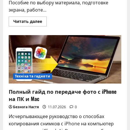
Пособие по выбору материала, подготовке
экрана, работе...
Прочитать
Читать далее
больше
о
Стекло
на
телефон
без
пузырей
–
подробное
руководство
по
наклеиванию
Техніка та гаджети
Полный гайд по передаче фото с iPhone
на ПК и Mac
Безнога Настя
11.07.2026
0
Исчерпывающее руководство о способах
копирования снимков с iPhone на компьютер