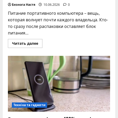
Безнога Настя
10.06.2026
0
Питание портативного компьютера – вещь,
которая волнует почти каждого владельца. Кто-
то сразу после распаковки оставляет блок
питания...
Прочитать
Читать далее
больше
о
Постоянное
подключение
ноутбука
к
зарядке
–
как
это
влияет
на
батарею
и
есть
ли
Техніка та гаджети
опасность