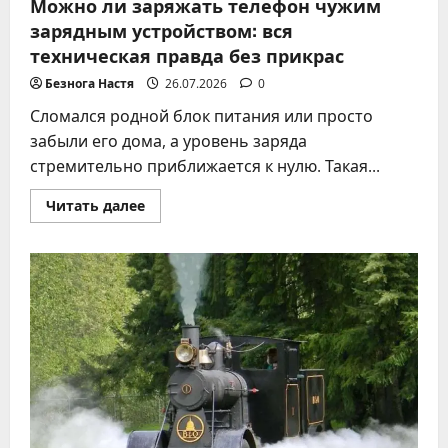
Можно ли заряжать телефон чужим
зарядным устройством: вся
техническая правда без прикрас
Безнога Настя
26.07.2026
0
Сломался родной блок питания или просто
забыли его дома, а уровень заряда
стремительно приближается к нулю. Такая...
Прочитать
Читать далее
больше
о
Можно
ли
заряжать
телефон
чужим
зарядным
устройством:
вся
техническая
правда
без
прикрас