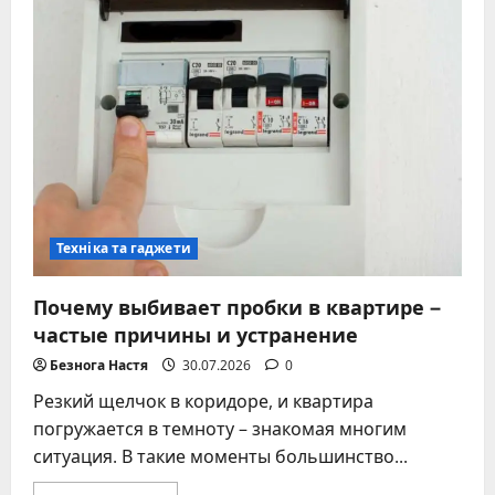
не
звонит:
причины
и
решения
Техніка та гаджети
Почему выбивает пробки в квартире –
частые причины и устранение
Безнога Настя
30.07.2026
0
Резкий щелчок в коридоре, и квартира
погружается в темноту – знакомая многим
ситуация. В такие моменты большинство...