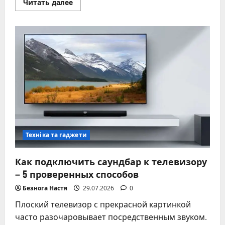
Прочитать
Читать далее
больше
о
Почему
выбивает
пробки
в
квартире
–
частые
причины
и
устранение
Техніка та гаджети
Как подключить саундбар к телевизору
– 5 проверенных способов
Безнога Настя
29.07.2026
0
Плоский телевизор с прекрасной картинкой
часто разочаровывает посредственным звуком.