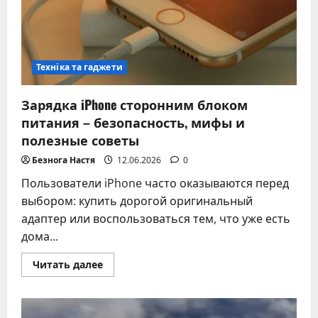
чатов,
истории,
фото
–
реальный
опыт
Техніка та гаджети
Зарядка iPhone сторонним блоком
питания – безопасность, мифы и
полезные советы
Безнога Настя
12.06.2026
0
Пользователи iPhone часто оказываются перед
выбором: купить дорогой оригинальный
адаптер или воспользоваться тем, что уже есть
дома...
Прочитать
Читать далее
больше
о
Зарядка
iPhone
сторонним