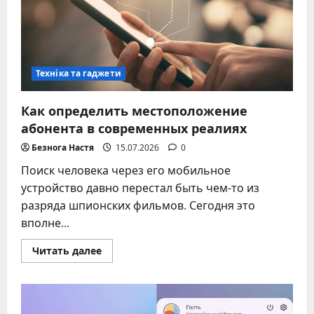
Техніка та гаджети
Как определить местоположение
абонента в современных реалиях
Безнога Настя
15.07.2026
0
Поиск человека через его мобильное
устройство давно перестал быть чем-то из
разряда шпионских фильмов. Сегодня это
вполне...
Прочитать
Читать далее
больше
о
Как
определить
местоположение
абонента