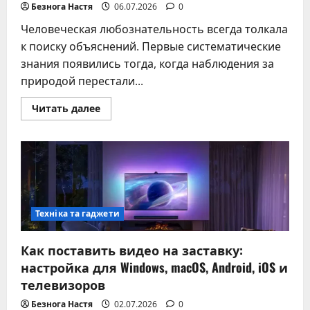
Безнога Настя
06.07.2026
0
Человеческая любознательность всегда толкала
к поиску объяснений. Первые систематические
знания появились тогда, когда наблюдения за
природой перестали...
Прочитать
Читать далее
больше
о
Важнейшие
научные
открытия
человечества
–
хронология
великих
идей
Техніка та гаджети
Как поставить видео на заставку:
настройка для Windows, macOS, Android, iOS и
телевизоров
Безнога Настя
02.07.2026
0