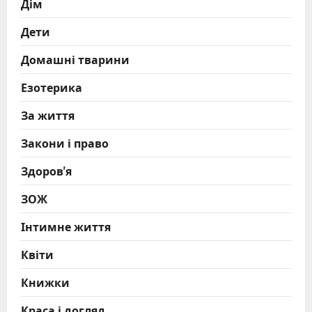
Дім
Дети
Домашні тварини
Езотерика
За життя
Закони і право
Здоров'я
ЗОЖ
Інтимне життя
Квіти
Книжки
Краса і догляд