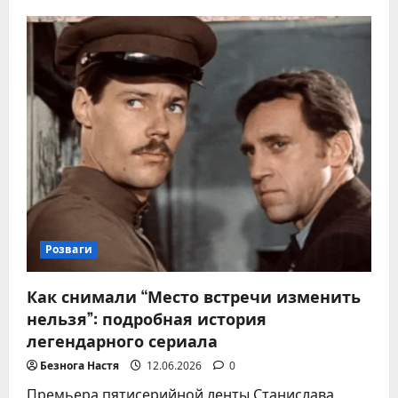
Где
отпраздновать
день
рождения
в
Житомире:
топ-
мест
2026
Розваги
Как снимали “Место встречи изменить
нельзя”: подробная история
легендарного сериала
Безнога Настя
12.06.2026
0
Премьера пятисерийной ленты Станислава