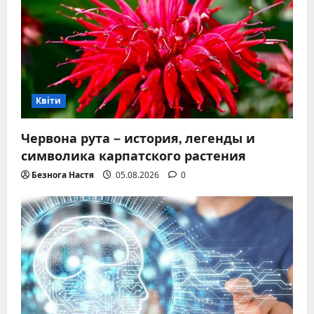
Квіти
Червона рута – история, легенды и
символика карпатского растения
Безнога Настя
05.08.2026
0