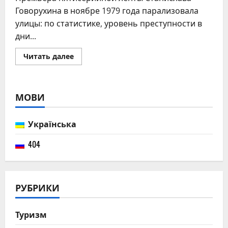
Говорухина в ноябре 1979 года парализовала
улицы: по статистике, уровень преступности в
дни...
Прочитать
Читать далее
больше
о
Как
снимали
“Место
МОВИ
встречи
изменить
нельзя”:
подробная
Українська
история
легендарного
сериала
404
РУБРИКИ
Туризм