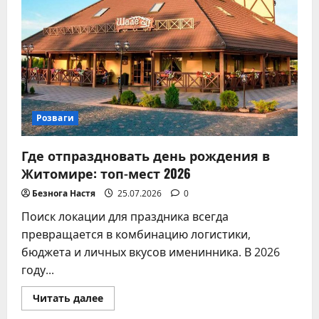
Розваги
Где отпраздновать день рождения в
Житомире: топ-мест 2026
Безнога Настя
25.07.2026
0
Поиск локации для праздника всегда
превращается в комбинацию логистики,
бюджета и личных вкусов именинника. В 2026
году...
Прочитать
Читать далее
больше
о