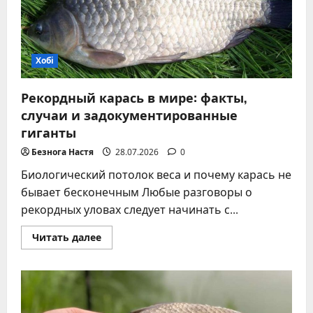
Хобі
Рекордный карась в мире: факты,
случаи и задокументированные
гиганты
Безнога Настя
28.07.2026
0
Биологический потолок веса и почему карась не
бывает бесконечным Любые разговоры о
рекордных уловах следует начинать с...
Прочитать
Читать далее
больше
о
Рекордный
карась
в
мире:
факты,