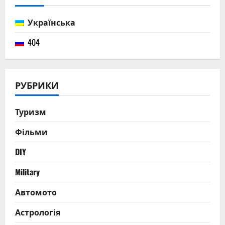
секреты
успешной
рыбалки
Українська
и
прогноз
клева
404
РУБРИКИ
Туризм
Фільми
DIY
Military
Автомото
Астрологія