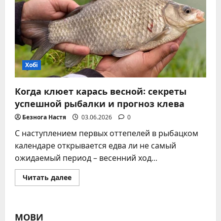
случаи
и
задокументированные
гиганты
Хобі
Когда клюет карась весной: секреты
успешной рыбалки и прогноз клева
Безнога Настя
03.06.2026
0
С наступлением первых оттепелей в рыбацком
календаре открывается едва ли не самый
ожидаемый период – весенний ход...
Прочитать
Читать далее
больше
о
Когда
клюет
карась
МОВИ
весной: