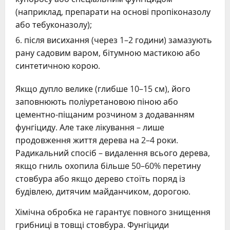
(наприклад, препарати на основі пропіконазолу
або тебуконазолу);
після висихання (через 1–2 години) замазують
рану садовим варом, бітумною мастикою або
синтетичною корою.
Якщо дупло велике (глибше 10–15 см), його
заповнюють поліуретановою піною або
цементно-піщаним розчином з додаванням
фунгіциду. Але таке лікування – лише
продовження життя дерева на 2–4 роки.
Радикальний спосіб – видалення всього дерева,
якщо гниль охопила більше 50–60% перетину
стовбура або якщо дерево стоїть поряд із
будівлею, дитячим майданчиком, дорогою.
Хімічна обробка не гарантує повного знищення
грибниці в товщі стовбура. Фунгіциди