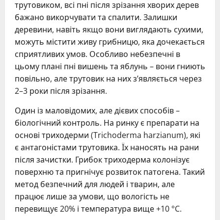
трутовиком, всі пні після зрізання хворих дерев
бажано викорчувати та спалити. Залишки
деревини, навіть якщо вони виглядають сухими,
можуть містити живу грибницю, яка дочекається
сприятливих умов. Особливо небезпечні в
цьому плані пні вишень та яблунь – вони гниють
повільно, але трутовик на них з’являється через
2–3 роки після зрізання.
Один із маловідомих, але дієвих способів –
біологічний контроль. На ринку є препарати на
основі триходерми (Trichoderma harzianum), які
є антагоністами трутовика. Їх наносять на рани
після зачистки. Грибок триходерма колонізує
поверхню та пригнічує розвиток патогена. Такий
метод безпечний для людей і тварин, але
працює лише за умови, що вологість не
перевищує 20% і температура вище +10 °C.