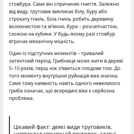
стовбура. Саме він спричиняє гниття. Залежно
від виду, трутовик викликає білу, буру або
строкату гниль. Біла гниль робить деревину
волокнистою та м’якою, бура – розсипчастою,
схожою на кубики. У будь-якому разі стовбур
втрачає механічну міцність.
Один із підступних моментів – тривалий
латентний період. Грибниця може жити в дереві
5–10 років, перш ніж з’явиться плодове тіло. До
того моменту внутрішня руйнація вже значна.
Саме тому наявність навіть одного невеликого
гриба означає, що всередині вже є серйозна
проблема.
Цікавий факт: деякі види трутовиків,
наприклад справжній трутовик, здатні