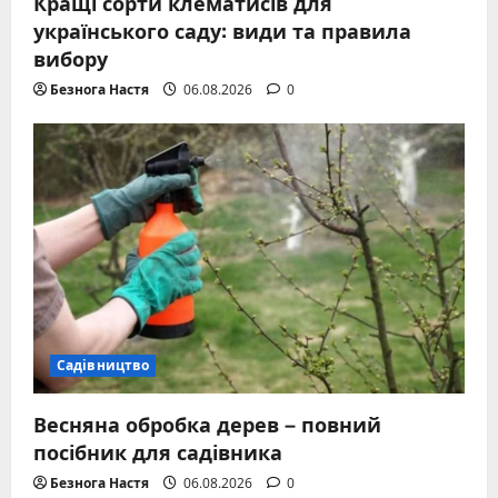
Кращі сорти клематисів для
українського саду: види та правила
вибору
Безнога Настя
06.08.2026
0
Садівництво
Весняна обробка дерев – повний
посібник для садівника
Безнога Настя
06.08.2026
0