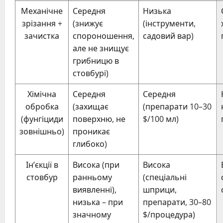
Механічне
Середня
Низька
зрізання +
(знижує
(інструменти,
зачистка
спороношення,
садовий вар)
але не знищує
грибницю в
стовбурі)
Хімічна
Середня
Середня
обробка
(захищає
(препарати 10–30
(фунгіциди
поверхню, не
$/100 мл)
зовнішньо)
проникає
глибоко)
Ін’єкції в
Висока (при
Висока
стовбур
ранньому
(спеціальні
виявленні),
шприци,
низька – при
препарати, 30–80
значному
$/процедура)