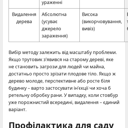
ураженні
Видалення
Абсолютна
Висока
дерева
(усуває
(викорчовування,
джерело
вивіз)
зараження)
Вибір методу залежить від масштабу проблеми.
Якщо трутовик з’явився на старому дереві, яке
не становить загрози для людей чи майна,
достатньо просто зрізати плодове тіло. Якщо ж
дерево молоде, перспективне або росте біля
будинку – варто застосувати ін’єкції чи хоча б
ретельну обробку рани. У випадку, коли стовбур
уже порожнистий всередині, видалення – єдиний
варіант.
Профілактика для саду