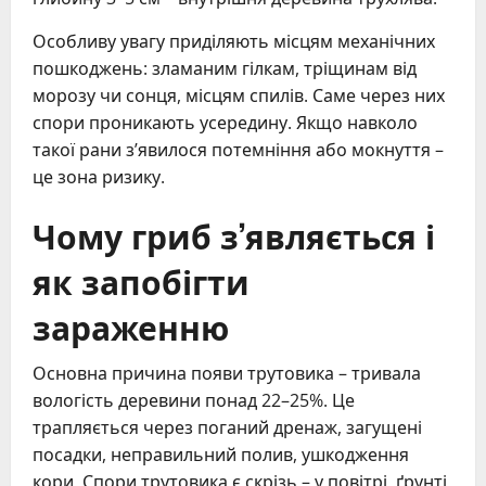
Особливу увагу приділяють місцям механічних
пошкоджень: зламаним гілкам, тріщинам від
морозу чи сонця, місцям спилів. Саме через них
спори проникають усередину. Якщо навколо
такої рани з’явилося потемніння або мокнуття –
це зона ризику.
Чому гриб з’являється і
як запобігти
зараженню
Основна причина появи трутовика – тривала
вологість деревини понад 22–25%. Це
трапляється через поганий дренаж, загущені
посадки, неправильний полив, ушкодження
кори. Спори трутовика є скрізь – у повітрі, ґрунті,