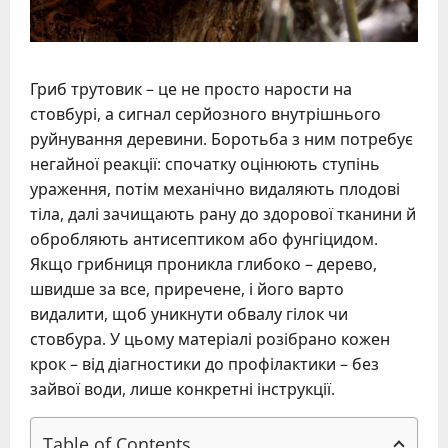
Гриб трутовик – це не просто нарости на
стовбурі, а сигнал серйозного внутрішнього
руйнування деревини. Боротьба з ним потребує
негайної реакції: спочатку оцінюють ступінь
ураження, потім механічно видаляють плодові
тіла, далі зачищають рану до здорової тканини й
обробляють антисептиком або фунгіцидом.
Якщо грибниця проникла глибоко – дерево,
швидше за все, приречене, і його варто
видалити, щоб уникнути обвалу гілок чи
стовбура. У цьому матеріалі розібрано кожен
крок – від діагностики до профілактики – без
зайвої води, лише конкретні інструкції.
Table of Contents