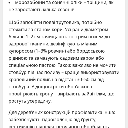
морозобоїни та сонячні опіки – тріщини, які
не заростають кілька сезонів.
Щоб запобігти появі трутовика, потрібно
стежити за станом кори. Усі рани діаметром
більше 1–2 см зачищають гострим ножем до
здорової тканини, дезінфікують мідним
купоросом (1–3% розчин) або бордоською
рідиною та замазують садовим варом або
спеціальною пастою. Також важливо не мочити
стовбур під час поливу – краще використовувати
крапельний полив на відстані 30–50 см від
стовбура. У дощові роки обов’язково
провітрюють крону – вирізають зайві гілки, що
ростуть усередину.
Для дерев’яних конструкцій профілактика інша:
забезпечують гідроізоляцію від ґрунту,
вентиляцію підпілля, регулярно обробляють