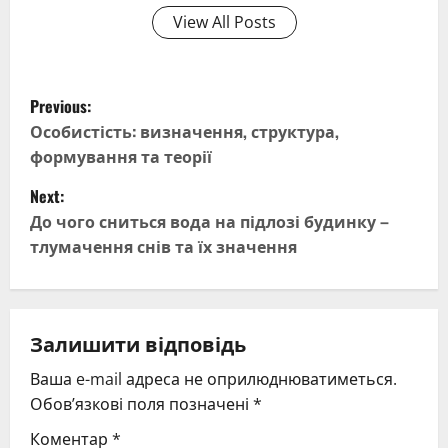
View All Posts
P
Previous:
o
Особистість: визначення, структура,
формування та теорії
s
Next:
t
До чого сниться вода на підлозі будинку –
тлумачення снів та їх значення
n
a
v
Залишити відповідь
Ваша e-mail адреса не оприлюднюватиметься.
i
Обов’язкові поля позначені
*
g
Коментар
*