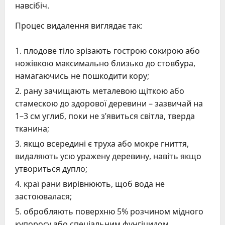
навсібіч.
Процес видалення виглядає так:
плодове тіло зрізають гострою сокирою або
ножівкою максимально близько до стовбура,
намагаючись не пошкодити кору;
рану зачищають металевою щіткою або
стамескою до здорової деревини – зазвичай на
1–3 см углиб, поки не з’явиться світла, тверда
тканина;
якщо всередині є труха або мокре гниття,
видаляють усю уражену деревину, навіть якщо
утвориться дупло;
краї рани вирівнюють, щоб вода не
застоювалася;
обробляють поверхню 5% розчином мідного
купоросу або спеціальним фунгіцидом