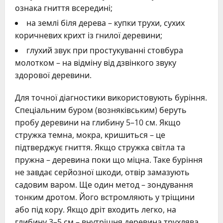
ознака гниття всередині;
на землі біля дерева – купки трухи, сухих
коричневих крихт із гнилої деревини;
глухий звук при простукуванні стовбура
молотком – на відміну від дзвінкого звуку
здорової деревини.
Для точної діагностики використовують буріння.
Спеціальним буром (возняківським) беруть
пробу деревини на глибину 5–10 см. Якщо
стружка темна, мокра, кришиться – це
підтверджує гниття. Якщо стружка світла та
пружна – деревина поки що міцна. Таке буріння
не завдає серйозної шкоди, отвір замазують
садовим варом. Ще один метод – зондування
тонким дротом. Його встромляють у тріщини
або під кору. Якщо дріт входить легко, на
глибину 3–5 см – внутрішня деревина трухлява.