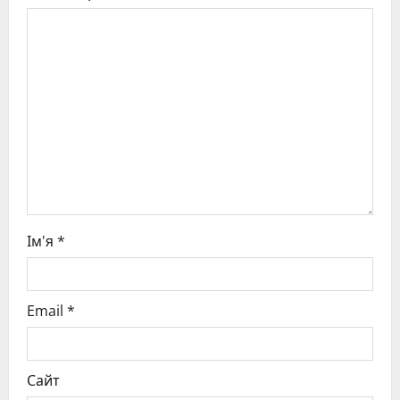
a
t
i
o
n
Ім'я
*
Email
*
Сайт