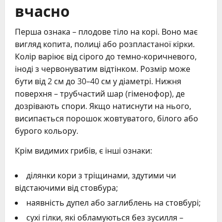
вчасно
Перша ознака – плодове тіло на корі. Воно має
вигляд копита, полиці або розпластаної кірки.
Колір варіює від сірого до темно-коричневого,
іноді з червонуватим відтінком. Розмір може
бути від 2 см до 30–40 см у діаметрі. Нижня
поверхня – трубчастий шар (гіменофор), де
дозрівають спори. Якщо натиснути на нього,
висипається порошок жовтуватого, білого або
бурого кольору.
Крім видимих грибів, є інші ознаки:
ділянки кори з тріщинами, здутими чи
відстаючими від стовбура;
наявність дупел або заглиблень на стовбурі;
сухі гілки, які обламуються без зусилля –