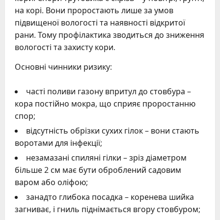
на корі. Вони проростають лише за умов
підвищеної вологості та наявності відкритої
рани. Тому профілактика зводиться до зниження
вологості та захисту кори.
Основні чинники ризику:
часті поливи газону впритул до стовбура –
кора постійно мокра, що сприяє проростанню
спор;
відсутність обрізки сухих гілок – вони стають
воротами для інфекції;
незамазані спиляні гілки – зріз діаметром
більше 2 см має бути оброблений садовим
варом або оліфою;
занадто глибока посадка – коренева шийка
загниває, і гниль піднімається вгору стовбуром;