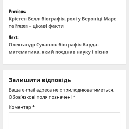
P
Previous:
o
Крістен Белл: біографія, ролі у Вероніці Марс
та Frozen – цікаві факти
s
Next:
t
Олександр Суханов: біографія барда-
математика, який поєднав науку і пісню
n
a
v
Залишити відповідь
Ваша e-mail адреса не оприлюднюватиметься.
i
Обов’язкові поля позначені
*
g
Коментар
*
a