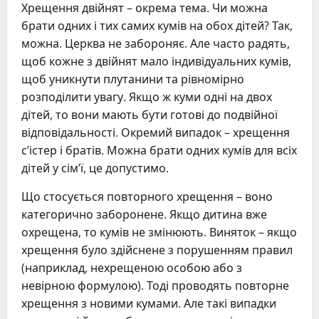
Хрещення двійнят – окрема тема. Чи можна
брати одних і тих самих кумів на обох дітей? Так,
можна. Церква не забороняє. Але часто радять,
щоб кожне з двійнят мало індивідуальних кумів,
щоб уникнути плутанини та рівномірно
розподілити увагу. Якщо ж куми одні на двох
дітей, то вони мають бути готові до подвійної
відповідальності. Окремий випадок – хрещення
с’істер і братів. Можна брати одних кумів для всіх
дітей у сім’ї, це допустимо.
Що стосується повторного хрещення – воно
категорично заборонене. Якщо дитина вже
охрещена, то кумів не змінюють. Виняток – якщо
хрещення було здійснене з порушенням правил
(наприклад, нехрещеною особою або з
невірною формулою). Тоді проводять повторне
хрещення з новими кумами. Але такі випадки