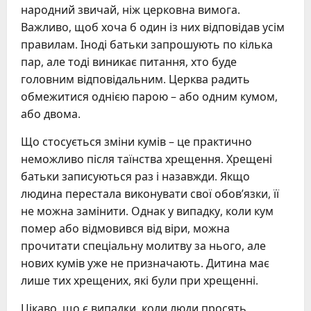
народний звичай, ніж церковна вимога.
Важливо, щоб хоча б один із них відповідав усім
правилам. Іноді батьки запрошують по кілька
пар, але тоді виникає питання, хто буде
головним відповідальним. Церква радить
обмежитися однією парою – або одним кумом,
або двома.
Що стосується зміни кумів – це практично
неможливо після таїнства хрещення. Хрещені
батьки записуються раз і назавжди. Якщо
людина перестала виконувати свої обов’язки, її
не можна замінити. Однак у випадку, коли кум
помер або відмовився від віри, можна
прочитати спеціальну молитву за нього, але
нових кумів уже не призначають. Дитина має
лише тих хрещених, які були при хрещенні.
Цікаво, що є випадки, коли люди просять