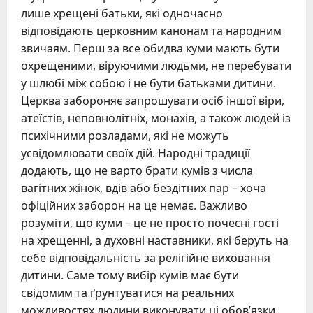
лише хрещені батьки, які одночасно
відповідають церковним канонам та народним
звичаям. Перш за все обидва куми мають бути
охрещеними, віруючими людьми, не перебувати
у шлюбі між собою і не бути батьками дитини.
Церква забороняє запрошувати осіб іншої віри,
атеїстів, неповнолітніх, монахів, а також людей із
психічними розладами, які не можуть
усвідомлювати своїх дій. Народні традиції
додають, що не варто брати кумів з числа
вагітних жінок, вдів або бездітних пар – хоча
офіційних заборон на це немає. Важливо
розуміти, що куми – це не просто почесні гості
на хрещенні, а духовні наставники, які беруть на
себе відповідальність за релігійне виховання
дитини. Саме тому вибір кумів має бути
свідомим та ґрунтуватися на реальних
можливостях людини виконувати ці обов’язки.