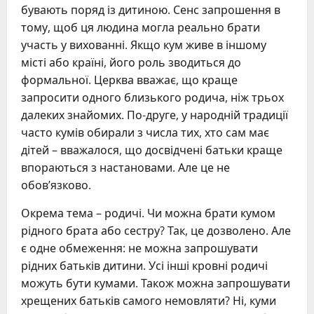
бувають поряд із дитиною. Сенс запрошення в
тому, щоб ця людина могла реально брати
участь у вихованні. Якщо кум живе в іншому
місті або країні, його роль зводиться до
формальної. Церква вважає, що краще
запросити одного близького родича, ніж трьох
далеких знайомих. По-друге, у народній традиції
часто кумів обирали з числа тих, хто сам має
дітей – вважалося, що досвідчені батьки краще
впораються з настановами. Але це не
обов’язково.
Окрема тема – родичі. Чи можна брати кумом
рідного брата або сестру? Так, це дозволено. Але
є одне обмеження: не можна запрошувати
рідних батьків дитини. Усі інші кровні родичі
можуть бути кумами. Також можна запрошувати
хрещених батьків самого немовляти? Ні, куми