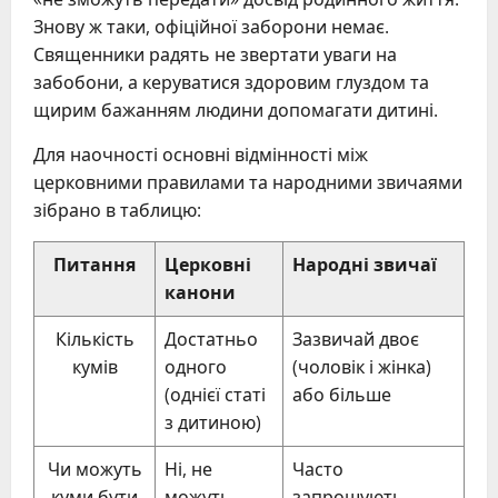
Знову ж таки, офіційної заборони немає.
Священники радять не звертати уваги на
забобони, а керуватися здоровим глуздом та
щирим бажанням людини допомагати дитині.
Для наочності основні відмінності між
церковними правилами та народними звичаями
зібрано в таблицю:
Питання
Церковні
Народні звичаї
канони
Кількість
Достатньо
Зазвичай двоє
кумів
одного
(чоловік і жінка)
(однієї статі
або більше
з дитиною)
Чи можуть
Ні, не
Часто
куми бути
можуть
запрошують