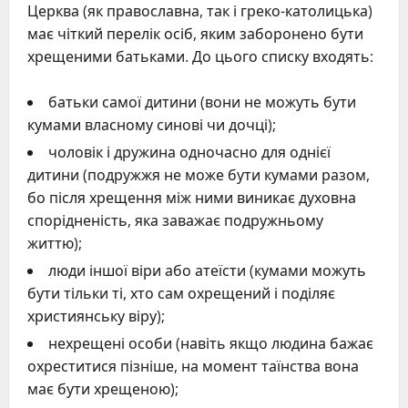
Церква (як православна, так і греко-католицька)
має чіткий перелік осіб, яким заборонено бути
хрещеними батьками. До цього списку входять:
батьки самої дитини (вони не можуть бути
кумами власному синові чи дочці);
чоловік і дружина одночасно для однієї
дитини (подружжя не може бути кумами разом,
бо після хрещення між ними виникає духовна
спорідненість, яка заважає подружньому
життю);
люди іншої віри або атеїсти (кумами можуть
бути тільки ті, хто сам охрещений і поділяє
християнську віру);
нехрещені особи (навіть якщо людина бажає
охреститися пізніше, на момент таїнства вона
має бути хрещеною);