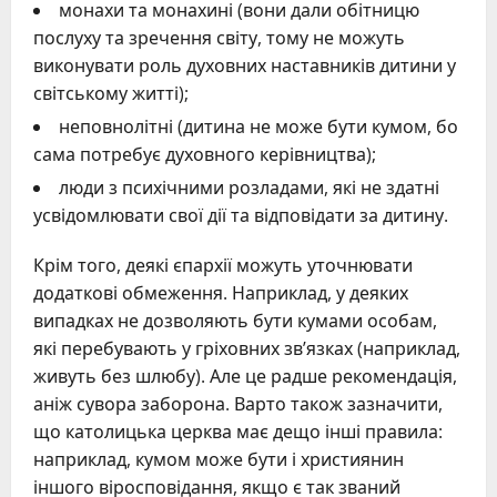
монахи та монахині (вони дали обітницю
послуху та зречення світу, тому не можуть
виконувати роль духовних наставників дитини у
світському житті);
неповнолітні (дитина не може бути кумом, бо
сама потребує духовного керівництва);
люди з психічними розладами, які не здатні
усвідомлювати свої дії та відповідати за дитину.
Крім того, деякі єпархії можуть уточнювати
додаткові обмеження. Наприклад, у деяких
випадках не дозволяють бути кумами особам,
які перебувають у гріховних зв’язках (наприклад,
живуть без шлюбу). Але це радше рекомендація,
аніж сувора заборона. Варто також зазначити,
що католицька церква має дещо інші правила:
наприклад, кумом може бути і християнин
іншого віросповідання, якщо є так званий