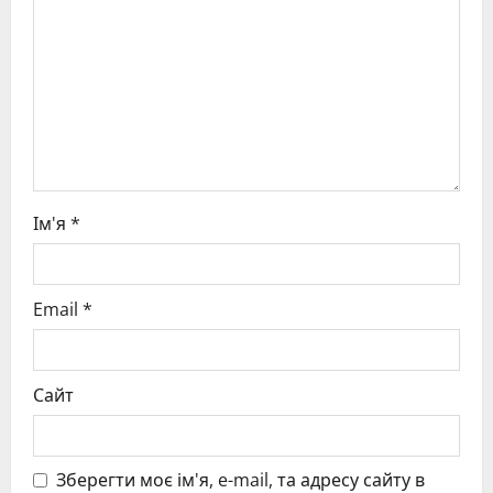
t
i
o
n
Ім'я
*
Email
*
Сайт
Зберегти моє ім'я, e-mail, та адресу сайту в