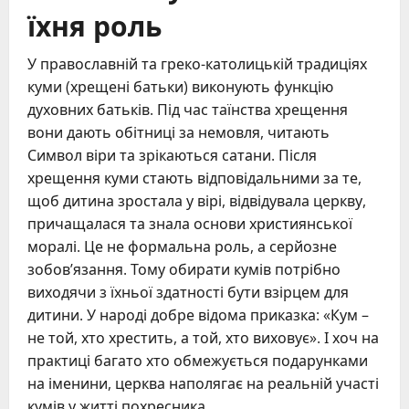
їхня роль
У православній та греко-католицькій традиціях
куми (хрещені батьки) виконують функцію
духовних батьків. Під час таїнства хрещення
вони дають обітниці за немовля, читають
Символ віри та зрікаються сатани. Після
хрещення куми стають відповідальними за те,
щоб дитина зростала у вірі, відвідувала церкву,
причащалася та знала основи християнської
моралі. Це не формальна роль, а серйозне
зобов’язання. Тому обирати кумів потрібно
виходячи з їхньої здатності бути взірцем для
дитини. У народі добре відома приказка: «Кум –
не той, хто хрестить, а той, хто виховує». І хоч на
практиці багато хто обмежується подарунками
на іменини, церква наполягає на реальній участі
кумів у житті похресника.