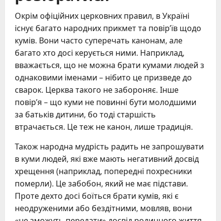
Окрім офіційних церковних правил, в Україні
існує багато народних прикмет та повір’їв щодо
кумів. Вони часто суперечать канонам, але
багато хто досі керується ними. Наприклад,
вважається, що не можна брати кумами людей з
однаковими іменами – нібито це призведе до
сварок. Церква такого не забороняє. Інше
повір’я – що куми не повинні бути молодшими
за батьків дитини, бо тоді старшість
втрачається. Це теж не канон, лише традиція.
Також народна мудрість радить не запрошувати
в куми людей, які вже мають негативний досвід
хрещення (наприклад, попередні похресники
померли). Це забобон, який не має підстави.
Проте дехто досі боїться брати кумів, які є
неодруженими або бездітними, мовляв, вони
«не зможуть передати» досвід родинного життя.