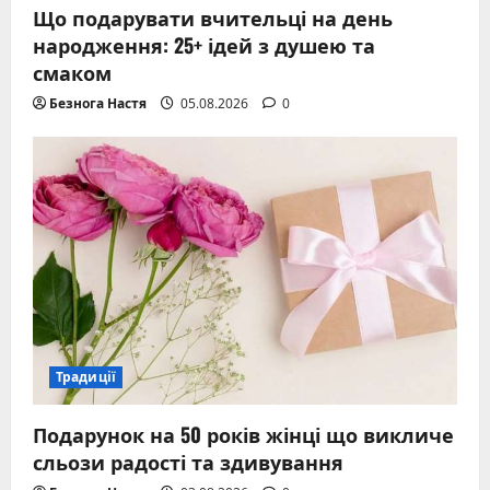
Що подарувати вчительці на день
народження: 25+ ідей з душею та
смаком
Безнога Настя
05.08.2026
0
Традиції
Подарунок на 50 років жінці що викличе
сльози радості та здивування