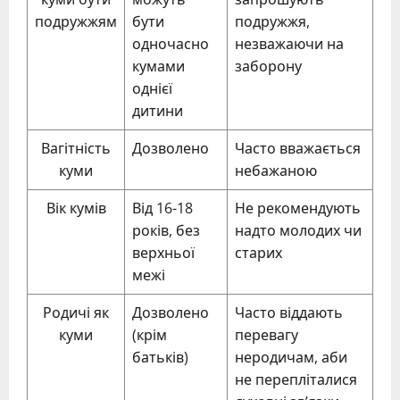
подружжям
бути
подружжя,
одночасно
незважаючи на
кумами
заборону
однієї
дитини
Вагітність
Дозволено
Часто вважається
куми
небажаною
Вік кумів
Від 16-18
Не рекомендують
років, без
надто молодих чи
верхньої
старих
межі
Родичі як
Дозволено
Часто віддають
куми
(крім
перевагу
батьків)
неродичам, аби
не перепліталися