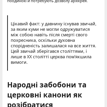
поодинокі й потребують дозволу архієрея.
Цікавий факт: у давнину існував звичай,
за яким куми не могли одружуватися
між собою навіть після смерті свого
похресника, оскільки духовна
спорідненість залишалася на все життя.
Цей звичай зберігався століттями, і
лише в XX столітті церква пом’якшила
вимоги.
Народні забобони та
церковні канони як
розібратися