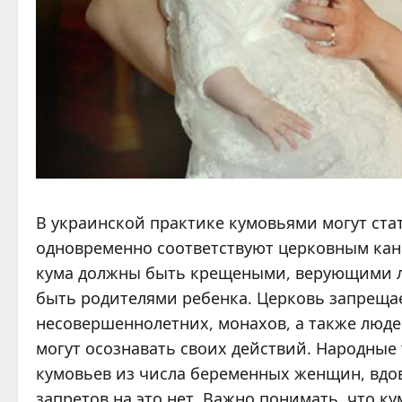
В украинской практике кумовьями могут ста
одновременно соответствуют церковным кан
кума должны быть крещеными, верующими лю
быть родителями ребенка. Церковь запрещае
несовершеннолетних, монахов, а также люде
могут осознавать своих действий. Народные 
кумовьев из числа беременных женщин, вдо
запретов на это нет. Важно понимать, что ку