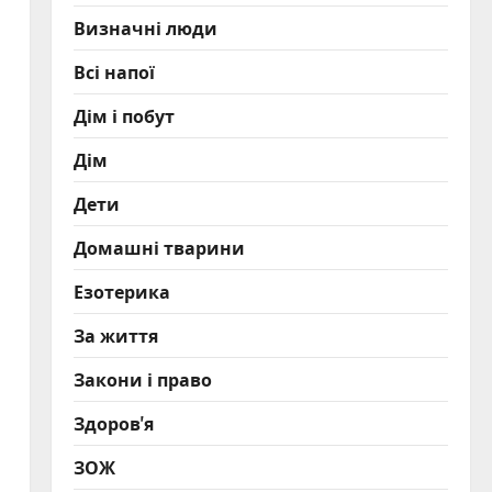
Визначні люди
Всі напої
Дім і побут
Дім
Дети
Домашні тварини
Езотерика
За життя
Закони і право
Здоров'я
ЗОЖ