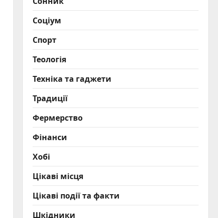
Сонник
Соціум
Спорт
Теологія
Техніка та гаджети
Традиції
Фермерство
Фінанси
Хобі
Цікаві місця
Цікаві події та факти
Шкідники