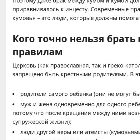
Поэтому даже брак между кумом и кумой дол
приравнивалось к инцесту. Современные прав
кумовья – это люди, которые должны помогат
Кого точно нельзя брать
правилам
Церковь (как православная, так и греко-кат
запрещено быть крестными родителями. В эт
родители самого ребенка (они не могут б
муж и жена одновременно для одного ребе
потому что после крещения между ними возн
супружеской жизни);
люди другой веры или атеисты (кумовьями