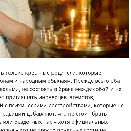
ть только крестные родители, которые
онам и народным обычаям. Прежде всего оба
дьми, не состоять в браке между собой и не
т приглашать иноверцев, атеистов,
й с психическими расстройствами, которые не
традиции добавляют, что не стоит брать
в или бездетных пар – хотя официальных
мовья – это не просто почетные гости на