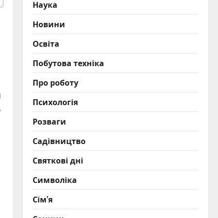
Наука
Новини
Освіта
Побутова техніка
Про роботу
ы
Психологія
ь
Розваги
Садівництво
Святкові дні
Символіка
Сім’я