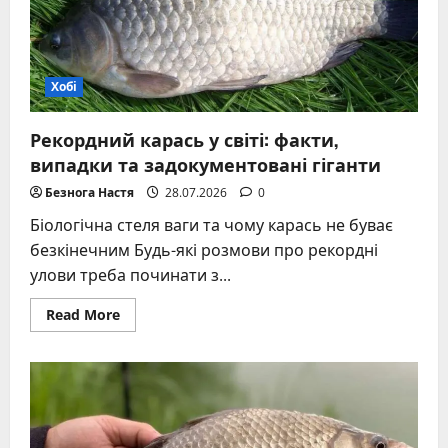
Хобі
Рекордний карась у світі: факти,
випадки та задокументовані гіганти
Безнога Настя
28.07.2026
0
Біологічна стеля ваги та чому карась не буває
безкінечним Будь-які розмови про рекордні
улови треба починати з...
Read
Read More
more
about
Рекордний
карась
у
світі:
факти,
випадки
та