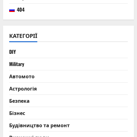
секрети
успішної
404
риболовлі
та
прогноз
клювання
КАТЕГОРІЇ
DIY
Military
Автомото
Астрологія
Безпека
Бізнес
Будівництво та ремонт