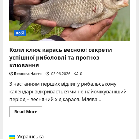
задокументовані
гіганти
Хобі
Коли клює карась весною: секрети
успішної риболовлі та прогноз
клювання
Безнога Настя
03.06.2026
0
З настанням перших відлиг у рибальському
календарі відкривається чи не найочікуваніший
період – весняний хід карася. Млява...
Read
Read More
more
about
Коли
клює
карась
Українська
весною: