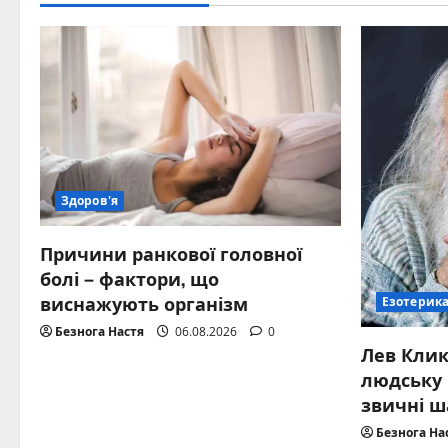
Здоров'я
Причини ранкової головної
болі – фактори, що
виснажують організм
Езотерик
Безнога Настя
06.08.2026
0
Лев Клик
людську 
звичні 
Безнога На