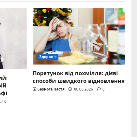
Здоров'я
Порятунок від похмілля: дієві
ий:
способи швидкого відновлення
вій
Безнога Настя
06.08.2026
0
афі
0