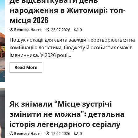
народження в Житомирі: топ-
місця 2026
Безнога Настя
25.07.2026
0
Пошук локації для свята завжди перетворюється на
комбінацію логістики, бюджету й особистих смаків
іменинника. У 2026 році...
Read
Read More
more
about
Де
відсвяткувати
день
народження
в
Як знімали “Місце зустрічі
Житомирі:
топ-
місця
змінити не можна”: детальна
2026
історія легендарного серіалу
Безнога Настя
12.06.2026
0