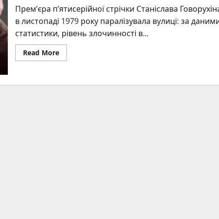
Прем’єра п’ятисерійної стрічки Станіслава Говорухін
в листопаді 1979 року паралізувала вулиці: за даним
статистики, рівень злочинності в...
Read
Read More
more
about
Як
знімали
“Місце
зустрічі
змінити
не
можна”:
детальна
історія
легендарного
серіалу