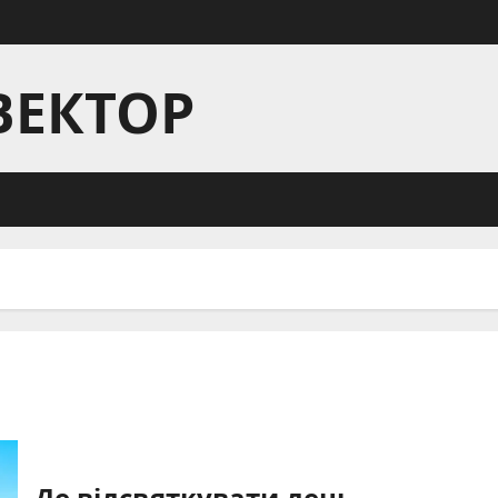
ВЕКТОР
Де відсвяткувати день