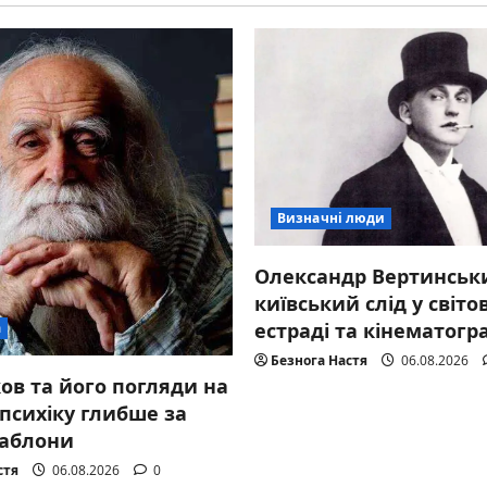
Визначні люди
Олександр Вертинськ
київський слід у світо
естраді та кінематогр
а
Безнога Настя
06.08.2026
ов та його погляди на
психіку глибше за
шаблони
стя
06.08.2026
0