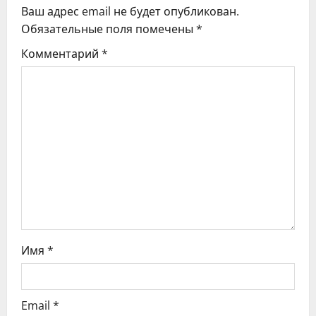
Ваш адрес email не будет опубликован.
и
Обязательные поля помечены
*
я
Комментарий
*
п
о
з
а
п
и
с
Имя
*
я
Email
*