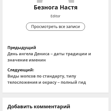
Безнога Настя
Editor
Просмотреть все записи
Н
Предыдущий
а
День ангела Дениса – даты традиции и
значение именин
в
Следующий:
и
Виды мопсов по стандарту, типу
телосложения и окрасу – полный гид
г
а
ц
Добавить комментарий