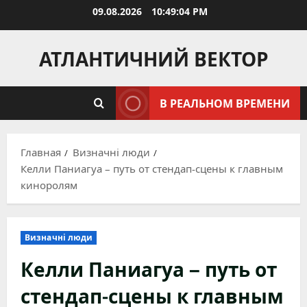
Перейти
09.08.2026
10:49:05 PM
к
содержимому
АТЛАНТИЧНИЙ ВЕКТОР
В РЕАЛЬНОМ ВРЕМЕНИ
Главная
Визначні люди
Келли Паниагуа – путь от стендап-сцены к главным
киноролям
Визначні люди
Келли Паниагуа – путь от
стендап-сцены к главным