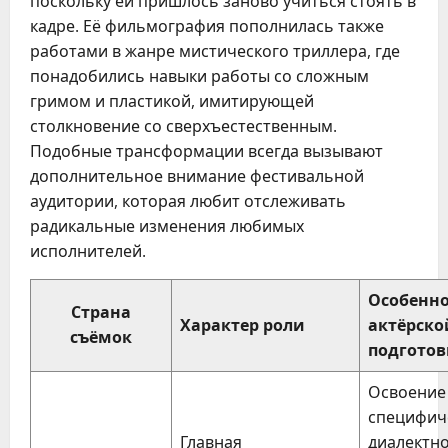
поскольку ей пришлось заново учиться стоять в
кадре. Её фильмография пополнилась также
работами в жанре мистического триллера, где
понадобились навыки работы со сложным
гримом и пластикой, имитирующей
столкновение со сверхъестественным.
Подобные трансформации всегда вызывают
дополнительное внимание фестивальной
аудитории, которая любит отслеживать
радикальные изменения любимых
исполнителей.
Особенн
Страна
Характер роли
актёрско
съёмок
подготов
Освоение
специфич
Главная
диалектн