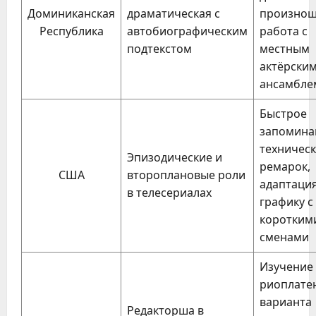
Доминиканская
драматическая с
произнош
Республика
автобиографическим
работа с
подтекстом
местным
актёрски
ансамбле
Быстрое
запомина
техничес
Эпизодические и
ремарок,
США
второплановые роли
адаптация
в телесериалах
графику с
коротким
сменами
Изучение
риоплате
варианта
Редакторша в