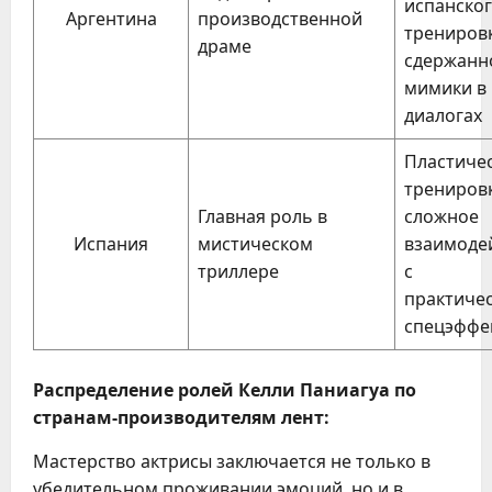
испанског
Аргентина
производственной
трениров
драме
сдержанн
мимики в
диалогах
Пластиче
трениров
Главная роль в
сложное
Испания
мистическом
взаимоде
триллере
с
практиче
спецэффе
Распределение ролей Келли Паниагуа по
странам-производителям лент:
Мастерство актрисы заключается не только в
убедительном проживании эмоций, но и в