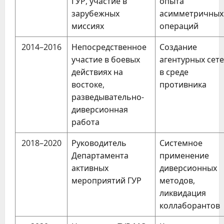
ГУР, участие в
опыта
зарубежных
асимметричных
миссиях
операций
2014–2016
Непосредственное
Создание
участие в боевых
агентурных сет
действиях на
в среде
востоке,
противника
разведывательно-
диверсионная
работа
2018–2020
Руководитель
Системное
Департамента
применение
активных
диверсионных
мероприятий ГУР
методов,
ликвидация
коллаборантов