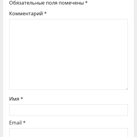
Обязательные поля помечены
*
я
Комментарий
*
п
о
з
а
п
и
с
Имя
*
я
Email
*
м