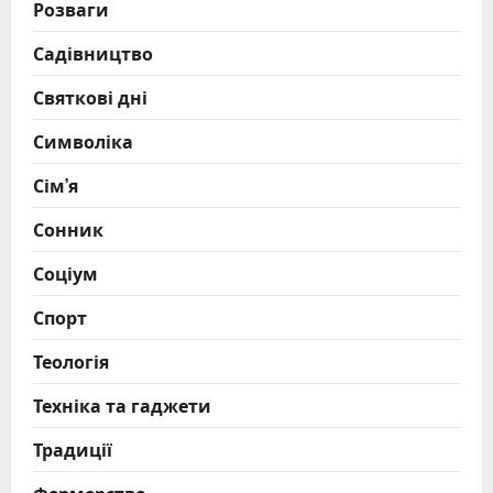
Розваги
Садівництво
Святкові дні
Символіка
Сім’я
Сонник
Соціум
Спорт
Теологія
Техніка та гаджети
Традиції
Фермерство