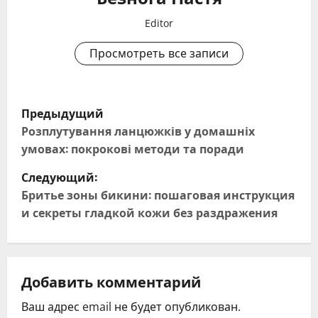
Editor
Просмотреть все записи
Н
Предыдущий
а
Розплутування ланцюжків у домашніх
умовах: покрокові методи та поради
в
Следующий:
и
Бритье зоны бикини: пошаговая инструкция
и секреты гладкой кожи без раздражения
г
а
ц
Добавить комментарий
Ваш адрес email не будет опубликован.
и