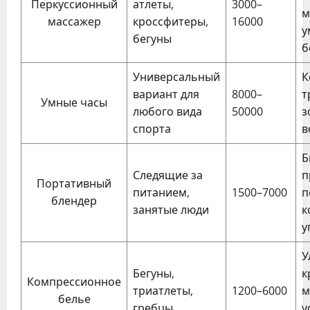
Перкуссионный
атлеты,
3000–
м
массажер
кроссфитеры,
16000
у
бегуны
б
Универсальный
К
вариант для
8000–
т
Умные часы
любого вида
50000
з
спорта
в
Б
Следящие за
п
Портативный
питанием,
1500–7000
п
блендер
занятые люди
к
у
У
Бегуны,
к
Компрессионное
триатлеты,
1200–6000
м
белье
гребцы
у