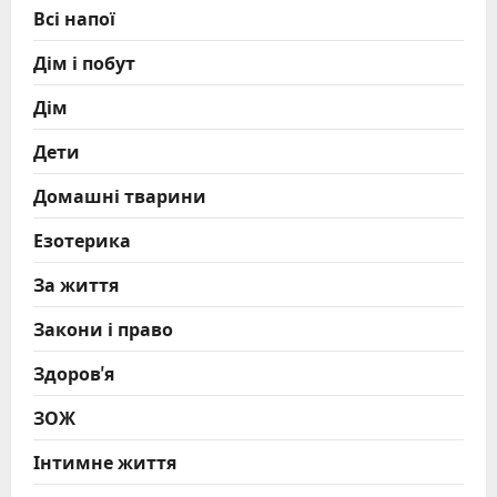
Всі напої
Дім і побут
Дім
Дети
Домашні тварини
Езотерика
За життя
Закони і право
Здоров'я
ЗОЖ
Інтимне життя