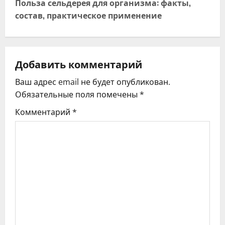
и
Польза сельдерея для организма: факты,
состав, практическое применение
г
а
ц
Добавить комментарий
Ваш адрес email не будет опубликован.
и
Обязательные поля помечены
*
я
Комментарий
*
п
о
з
а
п