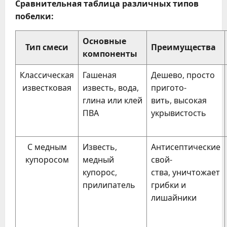
Сравнительная таблица различных типов
побелки:
Основные
Тип смеси
Преимущества
компоненты
Классическая
Гашеная
Дешево, просто
известковая
известь, вода,
пригото-
глина или клей
вить, высокая
ПВА
укрывистость
С медным
Известь,
Антисептические
купоросом
медный
свой-
купорос,
ства, уничтожает
прилипатель
грибки и
лишайники