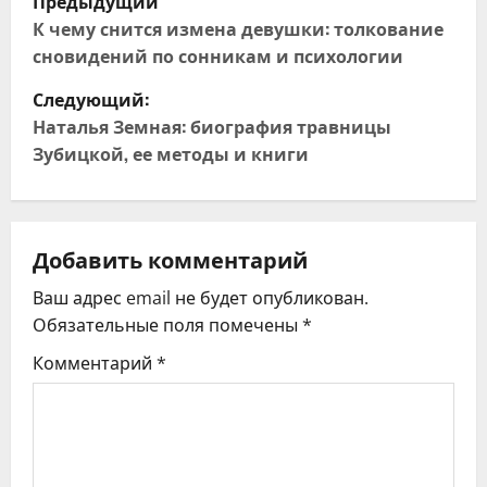
Предыдущий
а
К чему снится измена девушки: толкование
сновидений по сонникам и психологии
в
Следующий:
и
Наталья Земная: биография травницы
Зубицкой, ее методы и книги
г
а
ц
Добавить комментарий
Ваш адрес email не будет опубликован.
и
Обязательные поля помечены
*
я
Комментарий
*
п
о