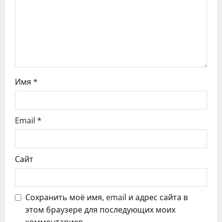
з
а
п
и
с
Имя
*
я
Email
*
м
Сайт
Сохранить моё имя, email и адрес сайта в
этом браузере для последующих моих
комментариев.