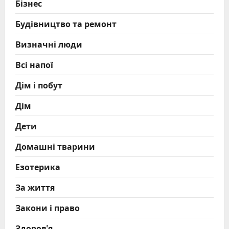
Бізнес
Будівництво та ремонт
Визначні люди
Всі напої
Дім і побут
Дім
Дети
Домашні тварини
Езотерика
За життя
Закони і право
Здоров'я