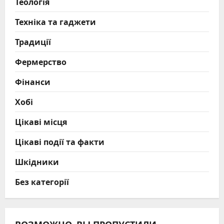
Теологія
Техніка та гаджети
Традиції
Фермерство
Фінанси
Хобі
Цікаві місця
Цікаві події та факти
Шкідники
Без категорії