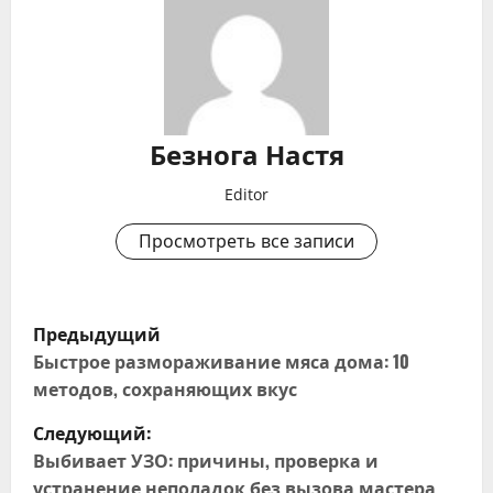
Безнога Настя
Editor
Просмотреть все записи
Н
Предыдущий
а
Быстрое размораживание мяса дома: 10
методов, сохраняющих вкус
в
Следующий:
и
Выбивает УЗО: причины, проверка и
устранение неполадок без вызова мастера