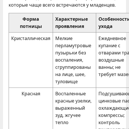
которые чаще всего встречаются у младенцев.
Форма
Характерные
Особенност
потницы
проявления
ухода
Кристаллическая
Мелкие
Ежедневное
перламутровые
купание с
пузырьки без
отварами тра
воспаления,
воздушные
сгруппированы
ванны; не
на лице, шее,
требует мазе
туловище
Красная
Воспаленные
Подсушиваю
красные узелки,
цинковые па
выраженный
охлаждающи
зуд, жгучее
компрессы;
тепло
контроль