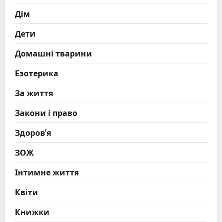
Дім
Дети
Домашні тварини
Езотерика
За життя
Закони і право
Здоров'я
ЗОЖ
Інтимне життя
Квіти
Книжки