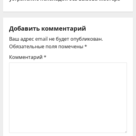
г
а
ц
Добавить комментарий
Ваш адрес email не будет опубликован.
и
Обязательные поля помечены
*
я
Комментарий
*
п
о
з
а
п
и