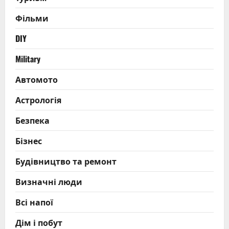
Фільми
DIY
Military
Автомото
Астрологія
Безпека
Бізнес
Будівництво та ремонт
Визначні люди
Всі напої
Дім і побут