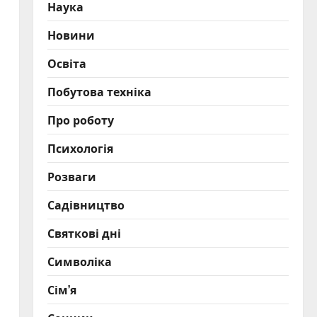
Наука
Новини
Освіта
Побутова техніка
Про роботу
Психологія
Розваги
Садівництво
Святкові дні
Символіка
Сім’я