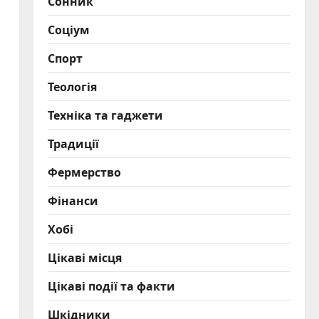
Сонник
Соціум
Спорт
Теологія
Техніка та гаджети
Традиції
Фермерство
Фінанси
Хобі
Цікаві місця
Цікаві події та факти
Шкідники