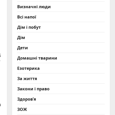
Визначні люди
Всі напої
Дім і побут
Дім
Дети
ц
Домашні тварини
т
Езотерика
За життя
Закони і право
Здоров'я
в
ЗОЖ