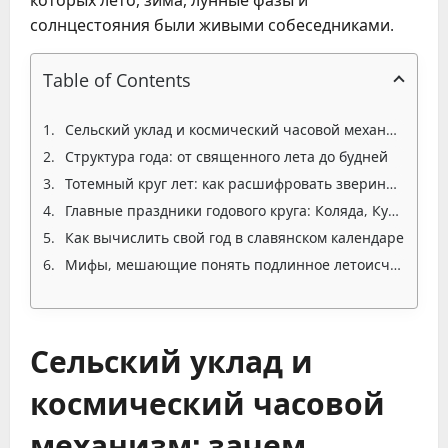
солнцестояния были живыми собеседниками.
Table of Contents
Сельский уклад и космический часовой механизм: зачем славянам понадобился свой календарь
Структура года: от священного лета до будней
Тотемный круг лет: как расшифровать звериный гороскоп предков
Главные праздники годового круга: Коляда, Купала, Масленица и другие
Как вычислить свой год в славянском календаре
Мифы, мешающие понять подлинное летоисчисление
Сельский уклад и
космический часовой
механизм: зачем