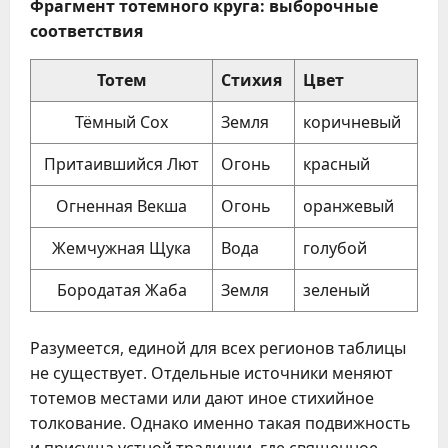
Фрагмент тотемного круга: выборочные
соответствия
Тотем
Стихия
Цвет
Тёмный Сох
Земля
коричневый
Притаившийся Лют
Огонь
красный
Огненная Векша
Огонь
оранжевый
Жемчужная Щука
Вода
голубой
Бородатая Жаба
Земля
зеленый
Разумеется, единой для всех регионов таблицы
не существует. Отдельные источники меняют
тотемов местами или дают иное стихийное
толкование. Однако именно такая подвижность
и присуща устной традиции, где священное