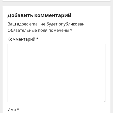
а
ц
Добавить комментарий
Ваш адрес email не будет опубликован.
и
Обязательные поля помечены
*
я
Комментарий
*
п
о
з
а
п
и
с
Имя
*