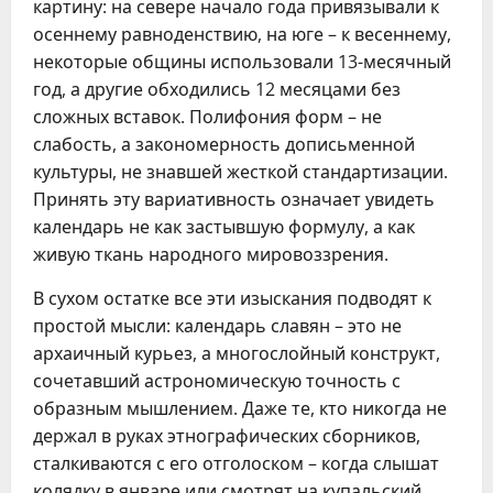
картину: на севере начало года привязывали к
осеннему равноденствию, на юге – к весеннему,
некоторые общины использовали 13-месячный
год, а другие обходились 12 месяцами без
сложных вставок. Полифония форм – не
слабость, а закономерность дописьменной
культуры, не знавшей жесткой стандартизации.
Принять эту вариативность означает увидеть
календарь не как застывшую формулу, а как
живую ткань народного мировоззрения.
В сухом остатке все эти изыскания подводят к
простой мысли: календарь славян – это не
архаичный курьез, а многослойный конструкт,
сочетавший астрономическую точность с
образным мышлением. Даже те, кто никогда не
держал в руках этнографических сборников,
сталкиваются с его отголоском – когда слышат
колядку в январе или смотрят на купальский