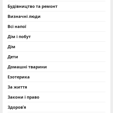
Будівництво та ремонт
Визначні люди
Всі напої
Дім і побут
Дім
Дети
Домашні тварини
Езотерика
За життя
Закони і право
Здоров'я