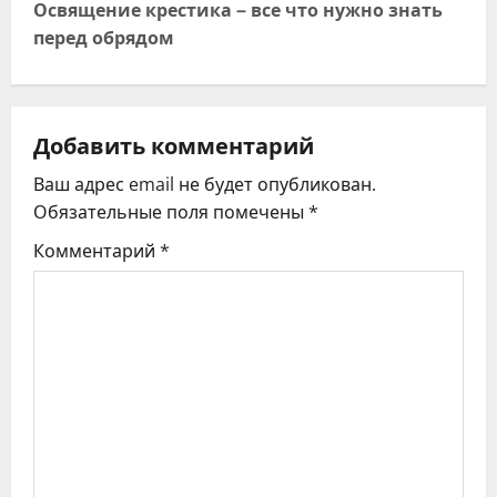
и
Освящение крестика – все что нужно знать
перед обрядом
г
а
ц
Добавить комментарий
Ваш адрес email не будет опубликован.
и
Обязательные поля помечены
*
я
Комментарий
*
п
о
з
а
п