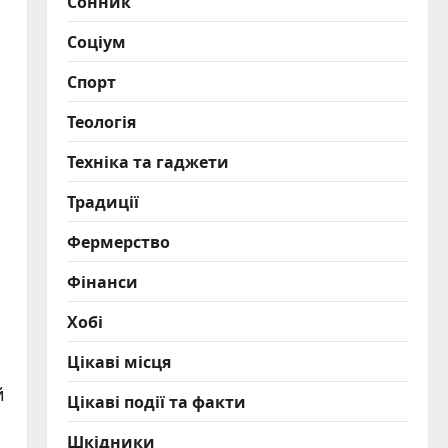
Сонник
Соціум
Спорт
Теологія
Техніка та гаджети
Традиції
Фермерство
Фінанси
Хобі
Цікаві місця
й
Цікаві події та факти
Шкідники