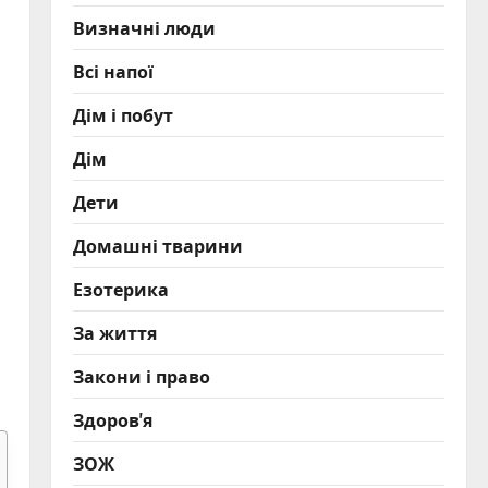
Визначні люди
Всі напої
Дім і побут
Дім
Дети
Домашні тварини
Езотерика
За життя
Закони і право
Здоров'я
ЗОЖ