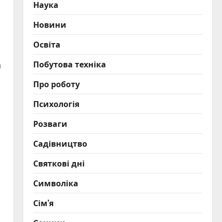
Наука
Новини
Освіта
Побутова техніка
а
Про роботу
Психологія
Розваги
Садівництво
Святкові дні
Символіка
Сім’я