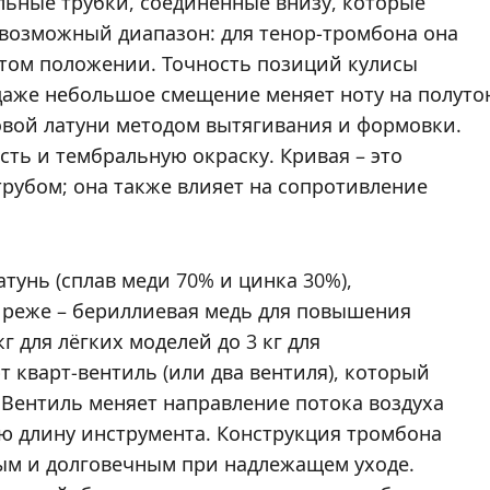
ельные трубки, соединённые внизу, которые
т возможный диапазон: для тенор-тромбона она
утом положении. Точность позиций кулисы
 даже небольшое смещение меняет ноту на полуто
овой латуни методом вытягивания и формовки.
ость и тембральную окраску. Кривая – это
трубом; она также влияет на сопротивление
тунь (сплав меди 70% и цинка 30%),
, реже – бериллиевая медь для повышения
г для лёгких моделей до 3 кг для
кварт-вентиль (или два вентиля), который
 Вентиль меняет направление потока воздуха
ю длину инструмента. Конструкция тромбона
ным и долговечным при надлежащем уходе.