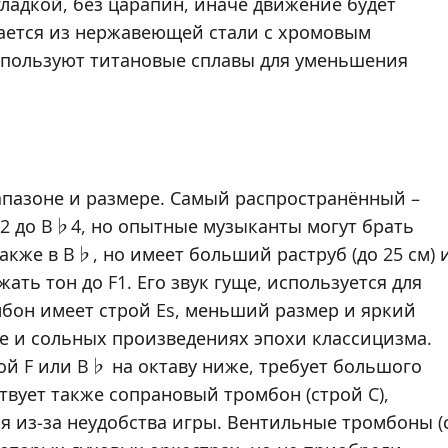
ладкой, без царапин, иначе движение будет
вается из нержавеющей стали с хромовым
спользуют титановые сплавы для уменьшения
апазоне и размере. Самый распространённый –
E2 до B♭4, но опытные музыканты могут брать
акже в B♭, но имеет больший раструб (до 25 см) 
ть тон до F1. Его звук гуще, используется для
мбон имеет строй Es, меньший размер и яркий
ке и сольных произведениях эпохи классицизма.
ой F или B♭ на октаву ниже, требует большого
твует также сопрановый тромбон (строй C),
 из-за неудобства игры. Вентильные тромбоны (