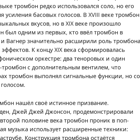
ыке тромбон редко использовался соло, но его
я усиления басовых голосов. В XVIII веке тромбон
зыкальных вкусов, но в XIX веке произошло
н был одним из первых, кто ввёл тромбон в
з и Вагнер значительно расширили роль тромбон
х эффектов. К концу XIX века сформировалась
мфоническом оркестре: два теноровых и один
с-тромбон с дополнительным вентилем, что
рах тромбон выполнял сигнальные функции, но со
голосом.
ромбон нашёл своё истинное призвание.
рден, Джей Джей Джонсон, продемонстрировали
 второй половине века тромбон проник в поп-
кая музыка использует расширенные техники:
аструбе. Конструкция тромбона остаётся