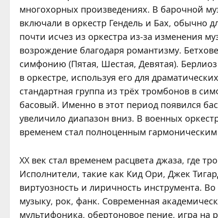
многохорных произведениях. В барочной муз
включали в оркестр Гендель и Бах, обычно дл
почти исчез из оркестра из-за изменения му
возрождение благодаря романтизму. Бетхове
симфонию (Пятая, Шестая, Девятая). Берлио
в оркестре, используя его для драматически
стандартная группа из трёх тромбонов в си
басовый. Именно в этот период появился ба
увеличило диапазон вниз. В военных оркест
временем стал полноценным гармоническим 
XX век стал временем расцвета джаза, где т
Исполнители, такие как Кид Ори, Джек Тига
виртуозность и лиричность инструмента. Во
музыку, рок, фанк. Современная академичес
мультифоника, обертоновое пение, игра на р