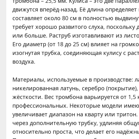
тромбона – 25,5 мм. Кулиса – это две паралл
движутся вперёд-назад. Её длина определяе
составляет около 80 см в полностью выдвин
требует хорошо развитого слуха, поскольку
или больше. Раструб изготавливают из лист
Его диаметр (от 18 до 25 см) влияет на громк
изогнутая трубка, соединяющая кулису с рас
воздуха.
Материалы, используемые в производстве: ла
никелированная латунь, серебро (покрытие)
жёсткости. Вес тромбона варьируется от 1,5 к
профессиональных. Некоторые модели имеют 
увеличивает диапазон на кварту или тритон.
через дополнительную трубку, удлиняя общу
относительно проста, что делает его надёж