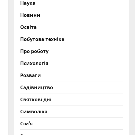
Наука
Новини
Освіта
Побутова техніка
Про роботу
Психологія
Розваги
Садівництво
Святкові дні
Символіка
Сім’я