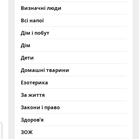
Визначні люди
Всі напої
Дім і побут
Дім
Дети
Домашні тварини
,
Езотерика
За життя
Закони і право
Здоров'я
ЗОЖ