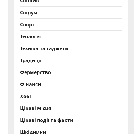
Сонник
Соціум
Спорт
Теологія
Техніка та гаджети
Традиції
Фермерство
К
Фінанси
Хобі
Цікаві місця
Цікаві події та факти
Шкідники