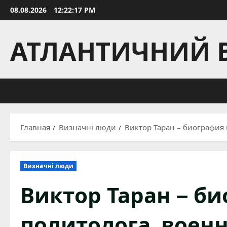
Перейти
08.08.2026
12:22:18 PM
к
содержимому
АТЛАНТИЧНИЙ 
Главная
Визначні люди
Виктор Таран – биография 
Визначні люди
Виктор Таран – б
политолога, военн