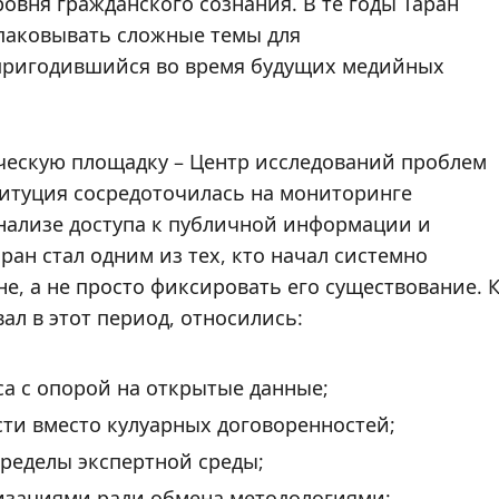
вня гражданского сознания. В те годы Таран
спаковывать сложные темы для
 пригодившийся во время будущих медийных
ическую площадку – Центр исследований проблем
титуция сосредоточилась на мониторинге
нализе доступа к публичной информации и
ан стал одним из тех, кто начал системно
не, а не просто фиксировать его существование. 
л в этот период, относились:
са с опорой на открытые данные;
сти вместо кулуарных договоренностей;
пределы экспертной среды;
изациями ради обмена методологиями;