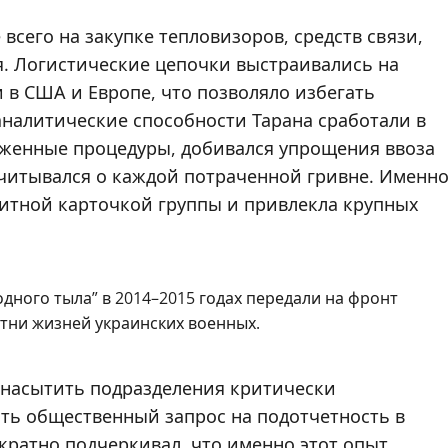
всего на закупке тепловизоров, средств связи,
. Логистические цепочки выстраивались на
 в США и Европе, что позволяло избегать
аналитические способности Тарана сработали в
оженные процедуры, добивался упрощения ввоза
тчитывался о каждой потраченной гривне. Именн
зитной карточкой группы и привлекла крупных
дного тыла” в 2014–2015 годах передали на фронт
отни жизней украинских военных.
о насытить подразделения критически
ь общественный запрос на подотчетность в
кратно подчеркивал, что именно этот опыт