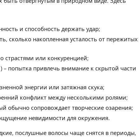
х быть отвергнутым в природном виде. Здесь
нность и способность держать удар;
сть, сколько накопленная усталость от пережитых
со страстями или конкуренцией;
й) – попытка привлечь внимание к скрытой части
зненной энергии или затяжная скука;
ренний конфликт между несколькими ролями;
рый обычно сопровождает творческие озарения;
– ощущение невидимости для окружения.
адкие, послушные волосы чаще снятся в периоды,