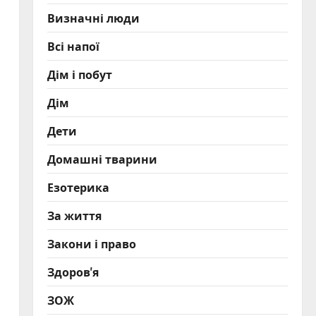
Визначні люди
Всі напої
Дім і побут
Дім
Дети
Домашні тварини
Езотерика
За життя
Закони і право
Здоров'я
ЗОЖ