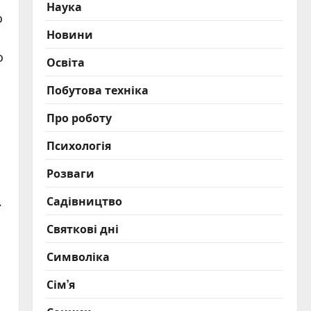
Наука
о
Новини
о
Освіта
Побутова техніка
Про роботу
Психологія
Розваги
Садівництво
.
Святкові дні
Символіка
Сім’я