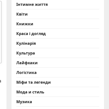
Інтимне життя
Квіти
Книжки
Краса і догляд
Кулінарія
Культура
Лайфхаки
Логістика
а
Міфи та легенди
Мода и стиль
Музика