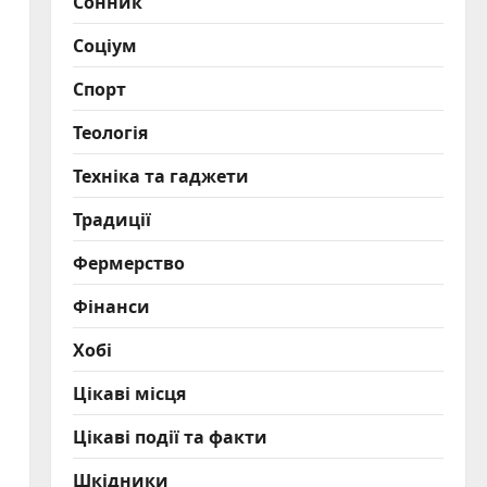
Сонник
Соціум
Спорт
Теологія
Техніка та гаджети
Традиції
Фермерство
Фінанси
Хобі
Цікаві місця
Цікаві події та факти
Шкідники